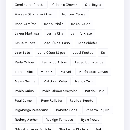
Geminiano Pineda
Gilberto Chávez
Gus Reyes
Hassan Otsmane-Elhaou
Horroris Causa
Irene Ramírez
Isaac Ezbán
Isabel Rojas
Javier Martínez
Jenna Cha
Jenni Vikistö
Jesús Muñoz
Joaquín del Paso
Jon Schiefer
José Soto
Julio César López
Jussi Rastas
Ka
Karla Ochoa
Leonardo Arturo
Leopoldo Laborde
Luiso Uribe
Mak CK
Marvel
María José Cuevas
María Sevilla
Matthias Keller
Nancy Cruz
Pablo Guisa
Pablo Olmos Arrayales
Patrick Beja
Paul Cornell
Pepe Ruiloba
Raúl del Puerto
Rigobergo Perezcano
Roberto Coria
Roberto Trujillo
Rodney Ascher
Rodrigo Tomasso
Ryan Prows
Silvestre López Portillo
Stephanie Phillips
Ted