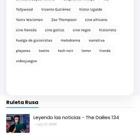
Tollywood
Vicente Gutiérrez
Víctor Ugalde
Yaniv Waisman
Zac Thompson
cine africano
cine francés
cine gotico
cine negro
historieta
huelga de guionistas
melodrama
narrativa
playeras
teatro
tech noir
terror
tienda
videojuegos
Ruleta Rusa
Leyendo las noticias - The Dailies 134
July 27, 2026