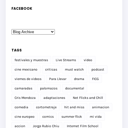
FACEBOOK
TAGS
festivales y muestras
Live Streams
video
cine mexicano
criticas
must watch
podcast
viernes de videos
Para Llevar
drama
FICG
camaradas
palomazos
documental
Cris Mendoza
adaptaciones
Net Flicks and Chill
comedia
cortometraje
hit and miss
animacion
cine europeo
comics
summer flick
mi vida
accion
Jorge Rubio Chiu
Internet Film School