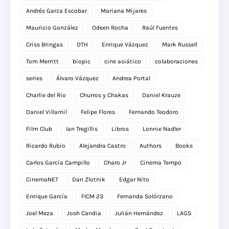
Andrés Garza Escobar
Mariana Mijares
Mauricio González
Odeen Rocha
Raúl Fuentes
Criss Bringas
DTH
Enrique Vázquez
Mark Russell
Tom Merritt
biopic
cine asiático
colaboraciones
series
Álvaro Vázquez
Andrea Portal
Charlie del Río
Churros y Chakas
Daniel Krauze
Daniel Villamil
Felipe Flores
Fernando Teodoro
Film Club
Ian Tregillis
Libros
Lonnie Nadler
Ricardo Rubio
Alejandra Castro
Authors
Books
Carlos García Campillo
Charo Jr
Cinema Tempo
CinemaNET
Dan Zlotnik
Edgar Nito
Enrique García
FICM 23
Fernanda Solórzano
Joel Meza
Josh Candia
Julián Hernández
LAGS