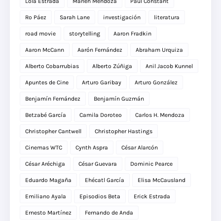
Lola Estrada
Marlen Mendoza
Paul Constant
Ro Páez
Sarah Lane
investigación
literatura
road movie
storytelling
Aaron Fradkin
Aaron McCann
Aarón Fernández
Abraham Urquiza
Alberto Cobarrubias
Alberto Zúñiga
Anil Jacob Kunnel
Apuntes de Cine
Arturo Garibay
Arturo González
Benjamín Fernández
Benjamín Guzmán
Betzabé García
Camila Doroteo
Carlos H. Mendoza
Christopher Cantwell
Christopher Hastings
Cinemas WTC
Cynth Aspra
César Alarcón
César Aréchiga
César Guevara
Dominic Pearce
Eduardo Magaña
Ehécatl García
Elisa McCausland
Emiliano Ayala
Episodios Beta
Erick Estrada
Ernesto Martínez
Fernando de Anda