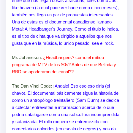
entre que nos llegan cosas atrasadas, tales como Just
like heaven (la cual pude ver hace como cinco meses),
también nos llego un par de propuestas interesantes.
Una de estas es el documental canadiense llamado
Metal: A Headbanger's Journey. Como el titulo lo indica,
es el tipo de cinta que va dirigido a aquellos que nos
gusta que en la música, lo único pesado, sea el rock.
Mr. Johansson:
¿Headbangers? como el mítico
programa de MTV de los 90s? Antes de que Belinda y
RBD se apoderaran del canal??
The Dan Vinci Code:
¡Andale! Eso eso eso diria (el
chavo). El documental básicamente sigue la historia de
como un antropólogo treintañero (Sam Dunn) se dedica
a colectar entrevistas e información acerca de lo que
podría catalogarse como una subcultura incomprendida
y satanizada. El rollo roquero se entremezcla con
comentarios coloridos (en escala de negros) y nos da