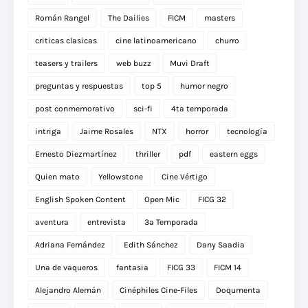
Román Rangel
The Dailies
FICM
masters
criticas clasicas
cine latinoamericano
churro
teasers y trailers
web buzz
Muvi Draft
preguntas y respuestas
top 5
humor negro
post conmemorativo
sci-fi
4ta temporada
intriga
Jaime Rosales
NTX
horror
tecnología
Ernesto Diezmartínez
thriller
pdf
eastern eggs
Quien mato
Yellowstone
Cine Vértigo
English Spoken Content
Open Mic
FICG 32
aventura
entrevista
3a Temporada
Adriana Fernández
Edith Sánchez
Dany Saadia
Una de vaqueros
fantasia
FICG 33
FICM 14
Alejandro Alemán
Cinéphiles Cine-Files
Doqumenta