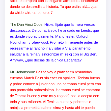
solo se compara con la elegante atmòsfera londinense
donde se desarrolla la historia. Tu que estás allá... ¿así
de chido-chic es Londres?
The Dan Vinci Code:
Hijole, fíjate que la mera verdad
desconozco. De por acá solo he andado en Leeds, que
es donde vivo actualmente, Manchester, Oxford,
Notingham y Sherwood. Prometo firmemente antes de
regresarme al rancho ir a visitar a V al parlamento,
saludar a la reina y sincronizar mi reloj con el Big Ben.
Anyway, ¿que decías de la chica Escarlata?
Mr. Johansson:
Pos te voy a platicar en resumidas
cuentas Match Point sin caer en spoilers: Tenista bueno
y pobre conoce a junior con una hermana cursi pero con
una prometida sabrosisima. Hermana cursi se enamora
de Tenista bueno y este muy rogado) pos la acepta con
todo y sus millones. Al Tenista bueno y pobre se le
antoja la prometida sabrosisima y hasta ahi te puedo