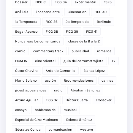
Dossier
FICG 31
FICG 34
experimental
1923
análisis
independiente
CinemaCon
FICG 40
1a Temporada
FICG 36
2a Temporada
Berlinale
Edgar Apanco
FICG 38
FICG 39
FICG 41
Nunca leas los comentarios
clases de la B a la Z
comic
commentary track
publicidad
romance
FICM 15
cine oriental
guia del cortometrajista
TV
Óscar Chavira
Antonio Camarillo
Blanca López
Mario Solano
acción
Recomendaciones
cannes
guest appearances
radio
Abraham Sánchez
Arturo Aguilar
FICG 37
Héctor Guerra
crossover
ensayo
hablemos de
musical
Especial de Cine Mexicano
Rebeca Jiménez
Sócrates Ochoa
comunicacion
western