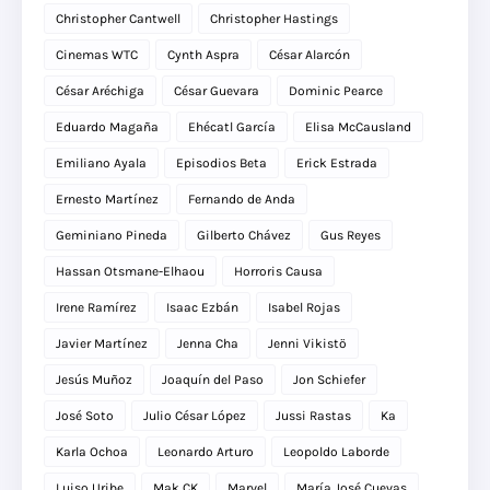
Christopher Cantwell
Christopher Hastings
Cinemas WTC
Cynth Aspra
César Alarcón
César Aréchiga
César Guevara
Dominic Pearce
Eduardo Magaña
Ehécatl García
Elisa McCausland
Emiliano Ayala
Episodios Beta
Erick Estrada
Ernesto Martínez
Fernando de Anda
Geminiano Pineda
Gilberto Chávez
Gus Reyes
Hassan Otsmane-Elhaou
Horroris Causa
Irene Ramírez
Isaac Ezbán
Isabel Rojas
Javier Martínez
Jenna Cha
Jenni Vikistö
Jesús Muñoz
Joaquín del Paso
Jon Schiefer
José Soto
Julio César López
Jussi Rastas
Ka
Karla Ochoa
Leonardo Arturo
Leopoldo Laborde
Luiso Uribe
Mak CK
Marvel
María José Cuevas