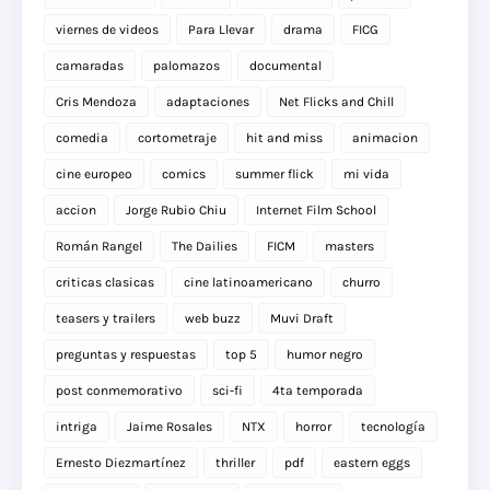
viernes de videos
Para Llevar
drama
FICG
camaradas
palomazos
documental
Cris Mendoza
adaptaciones
Net Flicks and Chill
comedia
cortometraje
hit and miss
animacion
cine europeo
comics
summer flick
mi vida
accion
Jorge Rubio Chiu
Internet Film School
Román Rangel
The Dailies
FICM
masters
criticas clasicas
cine latinoamericano
churro
teasers y trailers
web buzz
Muvi Draft
preguntas y respuestas
top 5
humor negro
post conmemorativo
sci-fi
4ta temporada
intriga
Jaime Rosales
NTX
horror
tecnología
Ernesto Diezmartínez
thriller
pdf
eastern eggs