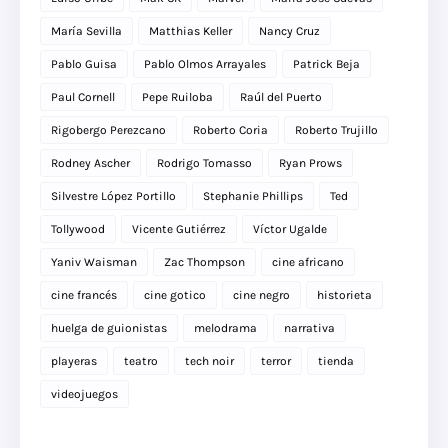
María Sevilla
Matthias Keller
Nancy Cruz
Pablo Guisa
Pablo Olmos Arrayales
Patrick Beja
Paul Cornell
Pepe Ruiloba
Raúl del Puerto
Rigobergo Perezcano
Roberto Coria
Roberto Trujillo
Rodney Ascher
Rodrigo Tomasso
Ryan Prows
Silvestre López Portillo
Stephanie Phillips
Ted
Tollywood
Vicente Gutiérrez
Víctor Ugalde
Yaniv Waisman
Zac Thompson
cine africano
cine francés
cine gotico
cine negro
historieta
huelga de guionistas
melodrama
narrativa
playeras
teatro
tech noir
terror
tienda
videojuegos