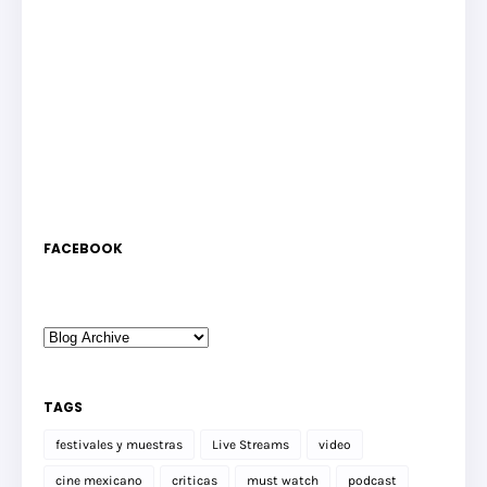
FACEBOOK
TAGS
festivales y muestras
Live Streams
video
cine mexicano
criticas
must watch
podcast