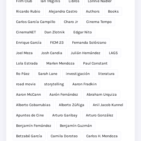
Film Club
Ian Tregillis
Libros
Lonnie Nadler
Ricardo Rubio
Alejandra Castro
Authors
Books
Carlos García Campillo
Charo Jr
Cinema Tempo
CinemaNET
Dan Zlotnik
Edgar Nito
Enrique García
FICM 23
Fernanda Solórzano
Joel Meza
Josh Candia
Julián Hernández
LAGS
Lola Estrada
Marlen Mendoza
Paul Constant
Ro Páez
Sarah Lane
investigación
literatura
road movie
storytelling
Aaron Fradkin
Aaron McCann
Aarón Fernández
Abraham Urquiza
Alberto Cobarrubias
Alberto Zúñiga
Anil Jacob Kunnel
Apuntes de Cine
Arturo Garibay
Arturo González
Benjamín Fernández
Benjamín Guzmán
Betzabé García
Camila Doroteo
Carlos H. Mendoza