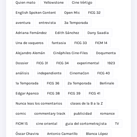
Quien mato
Yellowstone
Cine Vértigo
English Spoken Content
Open Mic
FICG 32
aventura
entrevista
3a Temporada
Adriana Fernández
Edith Sánchez
Dany Saadia
Una de vaqueros
fantasia
FICG 33
FICM 14
Alejandro Alemán
Cinéphiles Cine-Files
Doqumenta
Dossier
FICG 31
FICG 34
experimental
1923
análisis
independiente
CinemaCon
FICG 40
1a Temporada
FICG 36
2a Temporada
Berlinale
Edgar Apanco
FICG 38
FICG 39
FICG 41
Nunca leas los comentarios
clases de la B a la Z
comic
commentary track
publicidad
romance
FICM 15
cine oriental
guia del cortometrajista
TV
Óscar Chavira
Antonio Camarillo
Blanca López