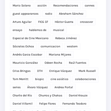
Mario Solano
acción
Recomendaciones
cannes
guest appearances
radio
Abraham Sánchez
Arturo Aguilar
FICG 37
Héctor Guerra
crossover
ensayo
hablemos de
musical
Especial de Cine Mexicano
Rebeca Jiménez
Sócrates Ochoa
comunicacion
western
Andrés Garza Escobar
Mariana Mijares
Mauricio González
Odeen Rocha
Raúl Fuentes
Criss Bringas
DTH
Enrique Vázquez
Mark Russell
Tom Merritt
biopic
cine asiático
colaboraciones
series
Álvaro Vázquez
Andrea Portal
Charlie del Río
Churros y Chakas
Daniel Krauze
Daniel Villamil
Felipe Flores
Fernando Teodoro