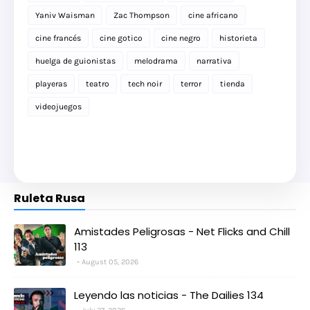
Yaniv Waisman
Zac Thompson
cine africano
cine francés
cine gotico
cine negro
historieta
huelga de guionistas
melodrama
narrativa
playeras
teatro
tech noir
terror
tienda
videojuegos
Ruleta Rusa
Amistades Peligrosas - Net Flicks and Chill
113
August 05, 2026
Leyendo las noticias - The Dailies 134