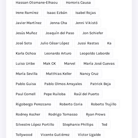
Hassan Otsmane-Elhaou
Horroris Causa
Irene Ramírez
Isaac Ezbán
Isabel Rojas
Javier Martínez
Jenna Cha
Jenni Vikistö
Jesús Muñoz
Joaquín del Paso
Jon Schiefer
José Soto
Julio César López
Jussi Rastas
Ka
Karla Ochoa
Leonardo Arturo
Leopoldo Laborde
Luiso Uribe
Mak CK
Marvel
María José Cuevas
María Sevilla
Matthias Keller
Nancy Cruz
Pablo Guisa
Pablo Olmos Arrayales
Patrick Beja
Paul Cornell
Pepe Ruiloba
Raúl del Puerto
Rigobergo Perezcano
Roberto Coria
Roberto Trujillo
Rodney Ascher
Rodrigo Tomasso
Ryan Prows
Silvestre López Portillo
Stephanie Phillips
Ted
Tollywood
Vicente Gutiérrez
Víctor Ugalde