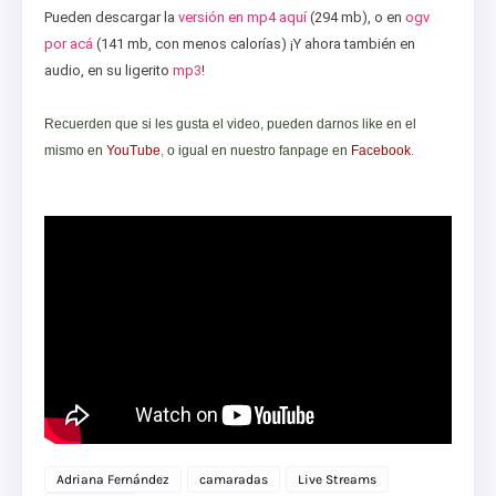
Pueden descargar la
versión en mp4 aquí
(294 mb), o en
ogv
por acá
(141 mb, con menos calorías) ¡Y ahora también en
audio, en su ligerito
mp3
!
Recuerden que si les gusta el video, pueden darnos like en el
mismo en
YouTube
,
o igual en nuestro fanpage en
Facebook
.
Adriana Fernández
camaradas
Live Streams