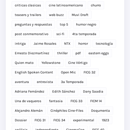
criticas clasicas
cine latinoamericano
churro
teasers y trailers
web buzz
Muvi Draft
preguntas y respuestas
top 5
humor negro
post conmemorativo
sci-fi
4ta temporada
intriga
Jaime Rosales
NTX
horror
tecnología
Ernesto Diezmartínez
thriller
pdf
eastern eggs
Quien mato
Yellowstone
Cine Vértigo
English Spoken Content
Open Mic
FICG 32
aventura
entrevista
3a Temporada
Adriana Fernández
Edith Sánchez
Dany Saadia
Una de vaqueros
fantasia
FICG 33
FICM 14
Alejandro Alemán
Cinéphiles Cine-Files
Doqumenta
Dossier
FICG 31
FICG 34
experimental
1923
análisis
independiente
CinemaCon
FICG 40