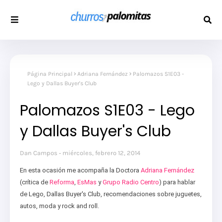
Página Principal
Adriana Fernández
Palomazos S1E03 -
Lego y Dallas Buyer's Club
Palomazos S1E03 - Lego
y Dallas Buyer's Club
Dan Campos
miércoles, febrero 12, 2014
En esta ocasión me acompaña la Doctora
Adriana Fernández
(crítica de
Reforma
,
EsMas
y
Grupo Radio Centro
) para hablar
de Lego, Dallas Buyer's Club, recomendaciones sobre juguetes,
autos, moda y rock and roll .