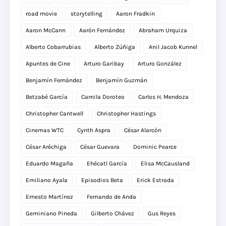
road movie
storytelling
Aaron Fradkin
Aaron McCann
Aarón Fernández
Abraham Urquiza
Alberto Cobarrubias
Alberto Zúñiga
Anil Jacob Kunnel
Apuntes de Cine
Arturo Garibay
Arturo González
Benjamín Fernández
Benjamín Guzmán
Betzabé García
Camila Doroteo
Carlos H. Mendoza
Christopher Cantwell
Christopher Hastings
Cinemas WTC
Cynth Aspra
César Alarcón
César Aréchiga
César Guevara
Dominic Pearce
Eduardo Magaña
Ehécatl García
Elisa McCausland
Emiliano Ayala
Episodios Beta
Erick Estrada
Ernesto Martínez
Fernando de Anda
Geminiano Pineda
Gilberto Chávez
Gus Reyes