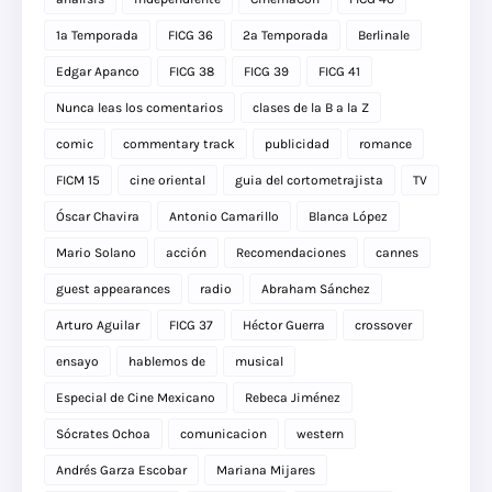
1a Temporada
FICG 36
2a Temporada
Berlinale
Edgar Apanco
FICG 38
FICG 39
FICG 41
Nunca leas los comentarios
clases de la B a la Z
comic
commentary track
publicidad
romance
FICM 15
cine oriental
guia del cortometrajista
TV
Óscar Chavira
Antonio Camarillo
Blanca López
Mario Solano
acción
Recomendaciones
cannes
guest appearances
radio
Abraham Sánchez
Arturo Aguilar
FICG 37
Héctor Guerra
crossover
ensayo
hablemos de
musical
Especial de Cine Mexicano
Rebeca Jiménez
Sócrates Ochoa
comunicacion
western
Andrés Garza Escobar
Mariana Mijares