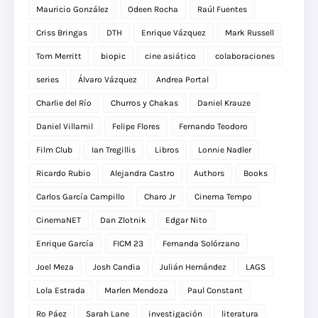
Mauricio González
Odeen Rocha
Raúl Fuentes
Criss Bringas
DTH
Enrique Vázquez
Mark Russell
Tom Merritt
biopic
cine asiático
colaboraciones
series
Álvaro Vázquez
Andrea Portal
Charlie del Río
Churros y Chakas
Daniel Krauze
Daniel Villamil
Felipe Flores
Fernando Teodoro
Film Club
Ian Tregillis
Libros
Lonnie Nadler
Ricardo Rubio
Alejandra Castro
Authors
Books
Carlos García Campillo
Charo Jr
Cinema Tempo
CinemaNET
Dan Zlotnik
Edgar Nito
Enrique García
FICM 23
Fernanda Solórzano
Joel Meza
Josh Candia
Julián Hernández
LAGS
Lola Estrada
Marlen Mendoza
Paul Constant
Ro Páez
Sarah Lane
investigación
literatura