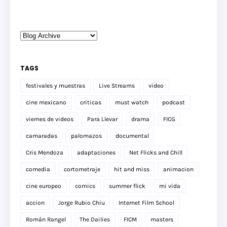
TAGS
festivales y muestras
Live Streams
video
cine mexicano
criticas
must watch
podcast
viernes de videos
Para Llevar
drama
FICG
camaradas
palomazos
documental
Cris Mendoza
adaptaciones
Net Flicks and Chill
comedia
cortometraje
hit and miss
animacion
cine europeo
comics
summer flick
mi vida
accion
Jorge Rubio Chiu
Internet Film School
Román Rangel
The Dailies
FICM
masters