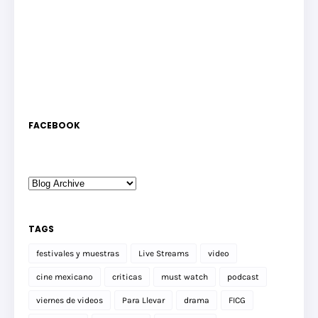
FACEBOOK
TAGS
festivales y muestras
Live Streams
video
cine mexicano
criticas
must watch
podcast
viernes de videos
Para Llevar
drama
FICG