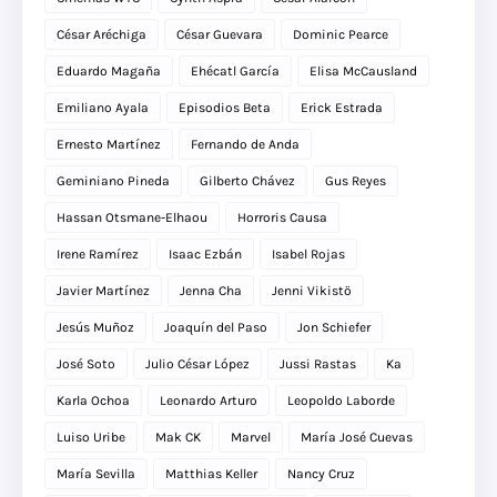
César Aréchiga
César Guevara
Dominic Pearce
Eduardo Magaña
Ehécatl García
Elisa McCausland
Emiliano Ayala
Episodios Beta
Erick Estrada
Ernesto Martínez
Fernando de Anda
Geminiano Pineda
Gilberto Chávez
Gus Reyes
Hassan Otsmane-Elhaou
Horroris Causa
Irene Ramírez
Isaac Ezbán
Isabel Rojas
Javier Martínez
Jenna Cha
Jenni Vikistö
Jesús Muñoz
Joaquín del Paso
Jon Schiefer
José Soto
Julio César López
Jussi Rastas
Ka
Karla Ochoa
Leonardo Arturo
Leopoldo Laborde
Luiso Uribe
Mak CK
Marvel
María José Cuevas
María Sevilla
Matthias Keller
Nancy Cruz