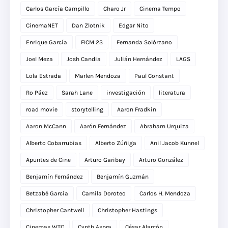
Carlos García Campillo
Charo Jr
Cinema Tempo
CinemaNET
Dan Zlotnik
Edgar Nito
Enrique García
FICM 23
Fernanda Solórzano
Joel Meza
Josh Candia
Julián Hernández
LAGS
Lola Estrada
Marlen Mendoza
Paul Constant
Ro Páez
Sarah Lane
investigación
literatura
road movie
storytelling
Aaron Fradkin
Aaron McCann
Aarón Fernández
Abraham Urquiza
Alberto Cobarrubias
Alberto Zúñiga
Anil Jacob Kunnel
Apuntes de Cine
Arturo Garibay
Arturo González
Benjamín Fernández
Benjamín Guzmán
Betzabé García
Camila Doroteo
Carlos H. Mendoza
Christopher Cantwell
Christopher Hastings
Cinemas WTC
Cynth Aspra
César Alarcón