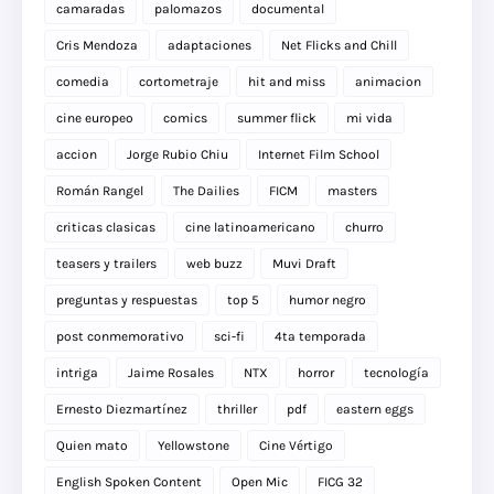
camaradas
palomazos
documental
Cris Mendoza
adaptaciones
Net Flicks and Chill
comedia
cortometraje
hit and miss
animacion
cine europeo
comics
summer flick
mi vida
accion
Jorge Rubio Chiu
Internet Film School
Román Rangel
The Dailies
FICM
masters
criticas clasicas
cine latinoamericano
churro
teasers y trailers
web buzz
Muvi Draft
preguntas y respuestas
top 5
humor negro
post conmemorativo
sci-fi
4ta temporada
intriga
Jaime Rosales
NTX
horror
tecnología
Ernesto Diezmartínez
thriller
pdf
eastern eggs
Quien mato
Yellowstone
Cine Vértigo
English Spoken Content
Open Mic
FICG 32