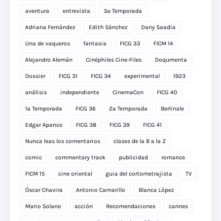
aventura
entrevista
3a Temporada
Adriana Fernández
Edith Sánchez
Dany Saadia
Una de vaqueros
fantasia
FICG 33
FICM 14
Alejandro Alemán
Cinéphiles Cine-Files
Doqumenta
Dossier
FICG 31
FICG 34
experimental
1923
análisis
independiente
CinemaCon
FICG 40
1a Temporada
FICG 36
2a Temporada
Berlinale
Edgar Apanco
FICG 38
FICG 39
FICG 41
Nunca leas los comentarios
clases de la B a la Z
comic
commentary track
publicidad
romance
FICM 15
cine oriental
guia del cortometrajista
TV
Óscar Chavira
Antonio Camarillo
Blanca López
Mario Solano
acción
Recomendaciones
cannes