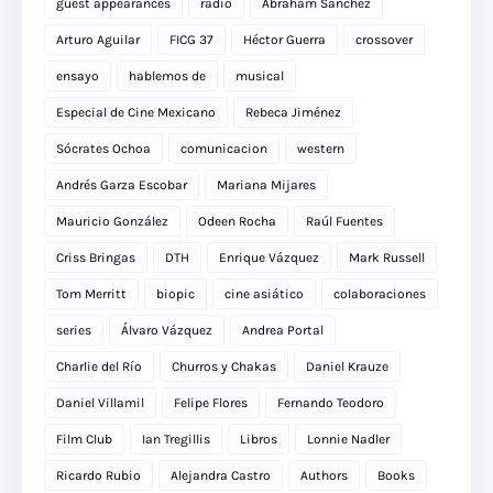
guest appearances
radio
Abraham Sánchez
Arturo Aguilar
FICG 37
Héctor Guerra
crossover
ensayo
hablemos de
musical
Especial de Cine Mexicano
Rebeca Jiménez
Sócrates Ochoa
comunicacion
western
Andrés Garza Escobar
Mariana Mijares
Mauricio González
Odeen Rocha
Raúl Fuentes
Criss Bringas
DTH
Enrique Vázquez
Mark Russell
Tom Merritt
biopic
cine asiático
colaboraciones
series
Álvaro Vázquez
Andrea Portal
Charlie del Río
Churros y Chakas
Daniel Krauze
Daniel Villamil
Felipe Flores
Fernando Teodoro
Film Club
Ian Tregillis
Libros
Lonnie Nadler
Ricardo Rubio
Alejandra Castro
Authors
Books