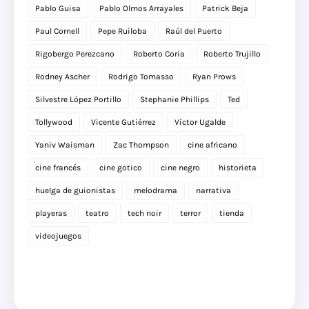
Pablo Guisa
Pablo Olmos Arrayales
Patrick Beja
Paul Cornell
Pepe Ruiloba
Raúl del Puerto
Rigobergo Perezcano
Roberto Coria
Roberto Trujillo
Rodney Ascher
Rodrigo Tomasso
Ryan Prows
Silvestre López Portillo
Stephanie Phillips
Ted
Tollywood
Vicente Gutiérrez
Víctor Ugalde
Yaniv Waisman
Zac Thompson
cine africano
cine francés
cine gotico
cine negro
historieta
huelga de guionistas
melodrama
narrativa
playeras
teatro
tech noir
terror
tienda
videojuegos