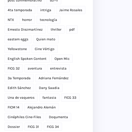
post conmemorativo
sci-fi
4ta temporada
intriga
Jaime Rosales
NTX
horror
tecnología
Ernesto Diezmartínez
thriller
pdf
eastern eggs
Quien mato
Yellowstone
Cine Vértigo
English Spoken Content
Open Mic
FICG 32
aventura
entrevista
3a Temporada
Adriana Fernández
Edith Sánchez
Dany Saadia
Una de vaqueros
fantasia
FICG 33
FICM 14
Alejandro Alemán
Cinéphiles Cine-Files
Doqumenta
Dossier
FICG 31
FICG 34