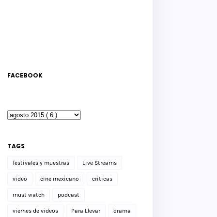
FACEBOOK
TAGS
festivales y muestras
Live Streams
video
cine mexicano
criticas
must watch
podcast
viernes de videos
Para Llevar
drama