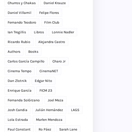
Churros y Chakas
Daniel Krauze
Daniel Villamil
Felipe Flores
Fernando Teodoro
Film Club
Ian Tregillis
Libros
Lonnie Nadler
Ricardo Rubio
Alejandra Castro
Authors
Books
Carlos García Campillo
Charo Jr
Cinema Tempo
CinemaNET
Dan Zlotnik
Edgar Nito
Enrique García
FICM 23
Fernanda Solórzano
Joel Meza
Josh Candia
Julián Hernández
LAGS
Lola Estrada
Marlen Mendoza
Paul Constant
Ro Páez
Sarah Lane