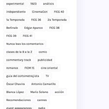
experimental
1923
análisis
independiente
CinemaCon
FICG 40
1a Temporada
FICG 36
2a Temporada
Berlinale
Edgar Apanco
FICG 38
FICG 39
FICG 41
Nunca leas los comentarios
clases de la B a la Z
comic
commentary track
publicidad
romance
FICM 15
cine oriental
guia del cortometrajista
TV
Óscar Chavira
Antonio Camarillo
Blanca López
Mario Solano
acción
Recomendaciones
cannes
guest appearances
radio