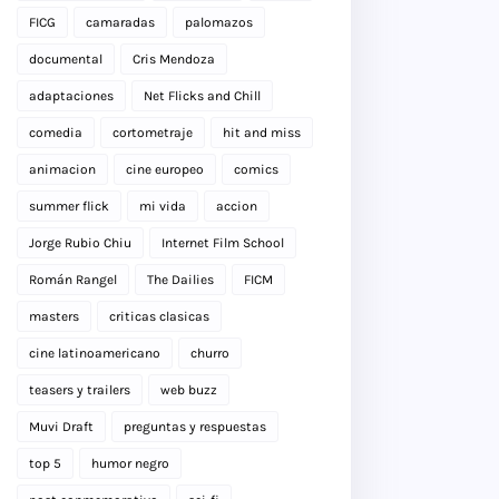
FICG
camaradas
palomazos
documental
Cris Mendoza
adaptaciones
Net Flicks and Chill
comedia
cortometraje
hit and miss
animacion
cine europeo
comics
summer flick
mi vida
accion
Jorge Rubio Chiu
Internet Film School
Román Rangel
The Dailies
FICM
masters
criticas clasicas
cine latinoamericano
churro
teasers y trailers
web buzz
Muvi Draft
preguntas y respuestas
top 5
humor negro