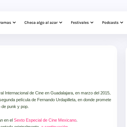
gramas
Checa algo al azar
Festivales
Podcasts
al Internacional de Cine en Guadalajara, en marzo del 2015,
 segunda película de Fernando Urdapilleta, en donde promete
o de punk y pop.
an en el
Sexto Especial de Cine Mexicano
.
mentada originalmente,
a continuación
.