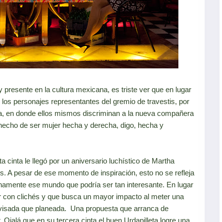
presente en la cultura mexicana, es triste ver que en lugar
 los personajes representantes del gremio de travestis, por
 en donde ellos mismos discriminan a la nueva compañera
 hecho de ser mujer hecha y derecha, digo, hecha y
ta cinta le llegó por un aniversario luchístico de Martha
is. A pesar de ese momento de inspiración, esto no se refleja
lenamente ese mundo que podría ser tan interesante. En lugar
ar con clichés y que busca un mayor impacto al meter una
visada que planeada. Una propuesta que arranca de
 Ojalá que en su tercera cinta el buen Urdapilleta logre una