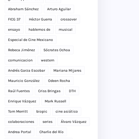
Abraham Sánchez
Arturo Aguilar
FICG 37
Héctor Guerra
crossover
ensayo
hablemos de
musical
Especial de Cine Mexicano
Rebeca Jiménez
Sócrates Ochoa
comunicacion
western
Andrés Garza Escobar
Mariana Mijares
Mauricio González
Odeen Rocha
Raúl Fuentes
Criss Bringas
DTH
Enrique Vázquez
Mark Russell
Tom Merritt
biopic
cine asiático
colaboraciones
series
Álvaro Vázquez
Andrea Portal
Charlie del Río