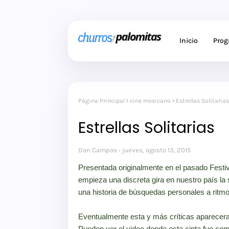
Inicio
Pro
Página Principal
cine mexicano
Estrellas Solitarias
Estrellas Solitarias
Dan Campos
jueves, agosto 13, 2015
Presentada originalmente en el pasado Festiv
empieza una discreta gira en nuestro país la
una historia de búsquedas personales a ritm
Eventualmente esta y más críticas aparecer
Pueden ver el video donde esta cinta fue co