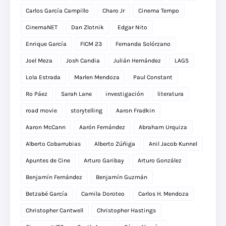
Carlos García Campillo
Charo Jr
Cinema Tempo
CinemaNET
Dan Zlotnik
Edgar Nito
Enrique García
FICM 23
Fernanda Solórzano
Joel Meza
Josh Candia
Julián Hernández
LAGS
Lola Estrada
Marlen Mendoza
Paul Constant
Ro Páez
Sarah Lane
investigación
literatura
road movie
storytelling
Aaron Fradkin
Aaron McCann
Aarón Fernández
Abraham Urquiza
Alberto Cobarrubias
Alberto Zúñiga
Anil Jacob Kunnel
Apuntes de Cine
Arturo Garibay
Arturo González
Benjamín Fernández
Benjamín Guzmán
Betzabé García
Camila Doroteo
Carlos H. Mendoza
Christopher Cantwell
Christopher Hastings