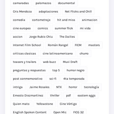
camaradas
palomazos
documental
Cris Mendoza
adaptaciones
Net Flicks and Chill
comedia
cortometraje
hit and miss
animacion
cine europeo
comics
summer flick
mi vida
accion
Jorge Rubio Chiu
The Dailies
Internet Film School
Román Rangel
FICM
masters
criticas clasicas
cine latinoamericano
churro
teasers y trailers
web buzz
Muvi Draft
preguntas y respuestas
top 5
humor negro
post conmemorativo
sci-fi
4ta temporada
intriga
Jaime Rosales
NTX
horror
tecnología
Ernesto Diezmartínez
thriller
pdf
eastern eggs
Quien mato
Yellowstone
Cine Vértigo
English Spoken Content
Open Mic
FICG 32