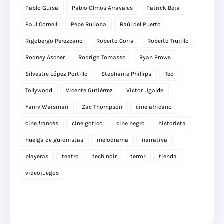
Pablo Guisa
Pablo Olmos Arrayales
Patrick Beja
Paul Cornell
Pepe Ruiloba
Raúl del Puerto
Rigobergo Perezcano
Roberto Coria
Roberto Trujillo
Rodney Ascher
Rodrigo Tomasso
Ryan Prows
Silvestre López Portillo
Stephanie Phillips
Ted
Tollywood
Vicente Gutiérrez
Víctor Ugalde
Yaniv Waisman
Zac Thompson
cine africano
cine francés
cine gotico
cine negro
historieta
huelga de guionistas
melodrama
narrativa
playeras
teatro
tech noir
terror
tienda
videojuegos