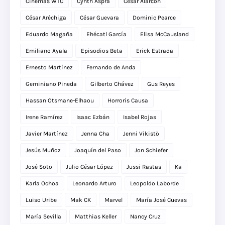
Cinemas WTC
Cynth Aspra
César Alarcón
César Aréchiga
César Guevara
Dominic Pearce
Eduardo Magaña
Ehécatl García
Elisa McCausland
Emiliano Ayala
Episodios Beta
Erick Estrada
Ernesto Martínez
Fernando de Anda
Geminiano Pineda
Gilberto Chávez
Gus Reyes
Hassan Otsmane-Elhaou
Horroris Causa
Irene Ramírez
Isaac Ezbán
Isabel Rojas
Javier Martínez
Jenna Cha
Jenni Vikistö
Jesús Muñoz
Joaquín del Paso
Jon Schiefer
José Soto
Julio César López
Jussi Rastas
Ka
Karla Ochoa
Leonardo Arturo
Leopoldo Laborde
Luiso Uribe
Mak CK
Marvel
María José Cuevas
María Sevilla
Matthias Keller
Nancy Cruz