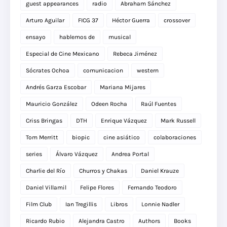
guest appearances
radio
Abraham Sánchez
Arturo Aguilar
FICG 37
Héctor Guerra
crossover
ensayo
hablemos de
musical
Especial de Cine Mexicano
Rebeca Jiménez
Sócrates Ochoa
comunicacion
western
Andrés Garza Escobar
Mariana Mijares
Mauricio González
Odeen Rocha
Raúl Fuentes
Criss Bringas
DTH
Enrique Vázquez
Mark Russell
Tom Merritt
biopic
cine asiático
colaboraciones
series
Álvaro Vázquez
Andrea Portal
Charlie del Río
Churros y Chakas
Daniel Krauze
Daniel Villamil
Felipe Flores
Fernando Teodoro
Film Club
Ian Tregillis
Libros
Lonnie Nadler
Ricardo Rubio
Alejandra Castro
Authors
Books