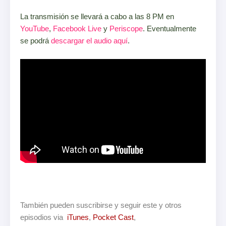
La transmisión se llevará a cabo a las 8 PM en
YouTube
,
Facebook Live
y
Periscope
. Eventualmente
se podrá
descargar el audio aquí
.
También pueden suscribirse y seguir este y otros
episodios via
iTun
es
,
Pocket Cast
,