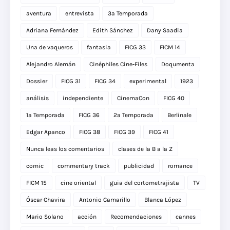
aventura
entrevista
3a Temporada
Adriana Fernández
Edith Sánchez
Dany Saadia
Una de vaqueros
fantasia
FICG 33
FICM 14
Alejandro Alemán
Cinéphiles Cine-Files
Doqumenta
Dossier
FICG 31
FICG 34
experimental
1923
análisis
independiente
CinemaCon
FICG 40
1a Temporada
FICG 36
2a Temporada
Berlinale
Edgar Apanco
FICG 38
FICG 39
FICG 41
Nunca leas los comentarios
clases de la B a la Z
comic
commentary track
publicidad
romance
FICM 15
cine oriental
guia del cortometrajista
TV
Óscar Chavira
Antonio Camarillo
Blanca López
Mario Solano
acción
Recomendaciones
cannes