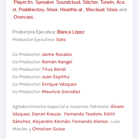
Player.fm
,
Spreaker
,
Soundcloud,
Stitcher
,
TuneIn
,
Aca
st
,
Poddirectory,
iVoox
,
Hearthis.at
,
Mixcloud
,
iVoox
and
Overcast.
Productora Ejecutiva:
Blanca López
Productor Ejecutivo:
Soto
Co-Productor:
Jaime Rosales
Co-Productor:
Román Rangel
Co-Productor:
Titus Bondi
Co-Productor:
Juan Espíritu
Co-Productor:
Enrique Vázquez
Co-Productor:
Mauricio González
Agradecimiento especial a nuestros Patreons:
Álvaro
Vázquez
,
Daniel Krauze
,
Fernando Teodoro
,
Edith
Sánchez
,
Alejandro Alemán
,
Fernando Alonso
, Luis
Macías y
Christian Guisa