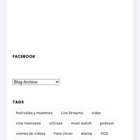
FACEBOOK
TAGS
festivales y muestras
Live Streams
video
cine mexicano
criticas
must watch
podcast
viernes de videos
Para Llevar
drama
FICG