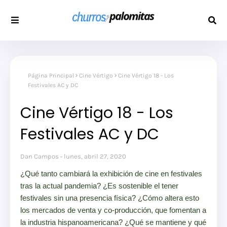
Página Principal
Cine Vértigo
Cine Vértigo 18 - Los
Festivales AC y DC
Cine Vértigo 18 - Los
Festivales AC y DC
Dan Campos
lunes, abril 27, 2020
¿Qué tanto cambiará la exhibición de cine en festivales
Descripción:
tras la actual pandemia? ¿Es sostenible el tener
festivales sin una presencia física? ¿Cómo altera esto
los mercados de venta y co-producción, que fomentan a
la industria hispanoamericana? ¿Qué se mantiene y qué