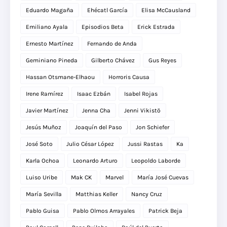
Eduardo Magaña
Ehécatl García
Elisa McCausland
Emiliano Ayala
Episodios Beta
Erick Estrada
Ernesto Martínez
Fernando de Anda
Geminiano Pineda
Gilberto Chávez
Gus Reyes
Hassan Otsmane-Elhaou
Horroris Causa
Irene Ramírez
Isaac Ezbán
Isabel Rojas
Javier Martínez
Jenna Cha
Jenni Vikistö
Jesús Muñoz
Joaquín del Paso
Jon Schiefer
José Soto
Julio César López
Jussi Rastas
Ka
Karla Ochoa
Leonardo Arturo
Leopoldo Laborde
Luiso Uribe
Mak CK
Marvel
María José Cuevas
María Sevilla
Matthias Keller
Nancy Cruz
Pablo Guisa
Pablo Olmos Arrayales
Patrick Beja