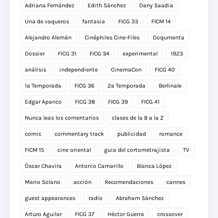
Adriana Fernández
Edith Sánchez
Dany Saadia
Una de vaqueros
fantasia
FICG 33
FICM 14
Alejandro Alemán
Cinéphiles Cine-Files
Doqumenta
Dossier
FICG 31
FICG 34
experimental
1923
análisis
independiente
CinemaCon
FICG 40
1a Temporada
FICG 36
2a Temporada
Berlinale
Edgar Apanco
FICG 38
FICG 39
FICG 41
Nunca leas los comentarios
clases de la B a la Z
comic
commentary track
publicidad
romance
FICM 15
cine oriental
guia del cortometrajista
TV
Óscar Chavira
Antonio Camarillo
Blanca López
Mario Solano
acción
Recomendaciones
cannes
guest appearances
radio
Abraham Sánchez
Arturo Aguilar
FICG 37
Héctor Guerra
crossover