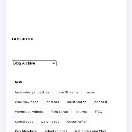
FACEBOOK
TAGS
festivales y muestras
Live Streams
video
cine mexicano
criticas
must watch
podcast
viernes de videos
Para Llevar
drama
FICG
camaradas
palomazos
documental
Cris Mendoza
adaptaciones
Net Flicks and Chill