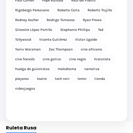
Paul Cornell
Pepe Ruiloba
Raúl del Puerto
Rigobergo Perezcano
Roberto Coria
Roberto Trujillo
Rodney Ascher
Rodrigo Tomasso
Ryan Prows
Silvestre López Portillo
Stephanie Phillips
Ted
Tollywood
Vicente Gutiérrez
Víctor Ugalde
Yaniv Waisman
Zac Thompson
cine africano
cine francés
cine gotico
cine negro
historieta
huelga de guionistas
melodrama
narrativa
playeras
teatro
tech noir
terror
tienda
videojuegos
Ruleta Rusa