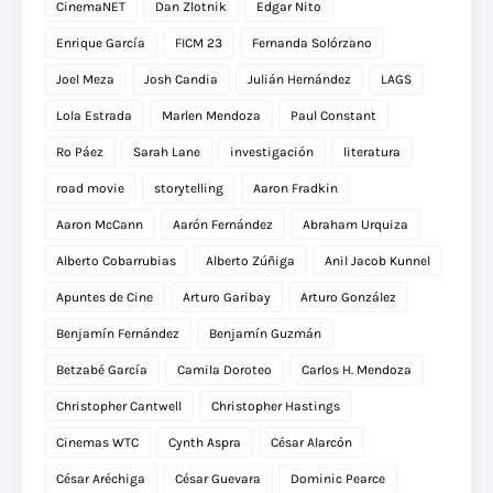
CinemaNET
Dan Zlotnik
Edgar Nito
Enrique García
FICM 23
Fernanda Solórzano
Joel Meza
Josh Candia
Julián Hernández
LAGS
Lola Estrada
Marlen Mendoza
Paul Constant
Ro Páez
Sarah Lane
investigación
literatura
road movie
storytelling
Aaron Fradkin
Aaron McCann
Aarón Fernández
Abraham Urquiza
Alberto Cobarrubias
Alberto Zúñiga
Anil Jacob Kunnel
Apuntes de Cine
Arturo Garibay
Arturo González
Benjamín Fernández
Benjamín Guzmán
Betzabé García
Camila Doroteo
Carlos H. Mendoza
Christopher Cantwell
Christopher Hastings
Cinemas WTC
Cynth Aspra
César Alarcón
César Aréchiga
César Guevara
Dominic Pearce