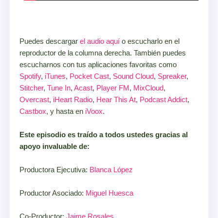
Puedes descargar
el audio aquí
o escucharlo en el
reproductor de la columna derecha. También puedes
escucharnos con tus aplicaciones favoritas como
Spotify
,
iTunes
,
Pocket Cast
,
Sound Cloud
,
Spreaker
,
Stitcher
,
Tune In
,
Acast
,
Player FM
,
MixCloud
,
Overcast
,
iHeart Radio
,
Hear This At
,
Podcast Addict
,
Castbox
, y hasta en
iVoox
.
Este episodio es traído a todos ustedes gracias al
apoyo invaluable de:
Productora Ejecutiva:
Blanca López
Productor Asociado:
Miguel Huesca
Co-Productor:
Jaime Rosales