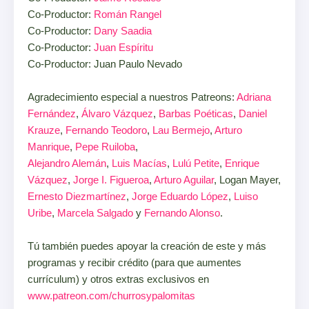
Co-Productor:
Román Rangel
Co-Productor:
Dany Saadia
Co-Productor:
Juan Espíritu
Co-Productor: Juan Paulo Nevado
Agradecimiento especial a nuestros Patreons:
Adriana
Fernández
,
Álvaro Vázquez
,
Barbas Poéticas
,
Daniel
Krauze
,
Fernando Teodoro
,
Lau Bermejo
,
Arturo
Manrique
,
Pepe Ruiloba
,
Alejandro Alemán
,
Luis Macías
,
Lulú Petite
,
Enrique
Vázquez
,
Jorge I. Figueroa
,
Arturo Aguilar
, Logan Mayer,
Ernesto Diezmartínez
,
Jorge Eduardo López
,
Luiso
Uribe
,
Marcela Salgado
y
Fernando Alonso
.
Tú también puedes apoyar la creación de este y más
programas y recibir crédito (para que aumentes
currículum) y otros extras exclusivos en
www.patreon.com/churrosypalomitas