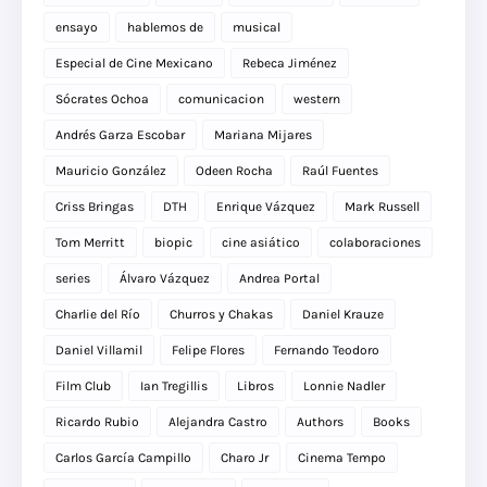
ensayo
hablemos de
musical
Especial de Cine Mexicano
Rebeca Jiménez
Sócrates Ochoa
comunicacion
western
Andrés Garza Escobar
Mariana Mijares
Mauricio González
Odeen Rocha
Raúl Fuentes
Criss Bringas
DTH
Enrique Vázquez
Mark Russell
Tom Merritt
biopic
cine asiático
colaboraciones
series
Álvaro Vázquez
Andrea Portal
Charlie del Río
Churros y Chakas
Daniel Krauze
Daniel Villamil
Felipe Flores
Fernando Teodoro
Film Club
Ian Tregillis
Libros
Lonnie Nadler
Ricardo Rubio
Alejandra Castro
Authors
Books
Carlos García Campillo
Charo Jr
Cinema Tempo