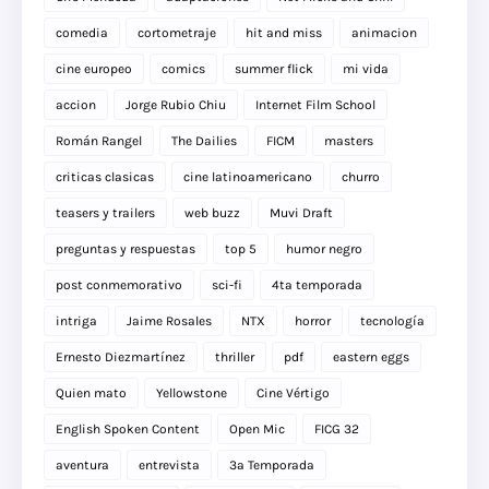
comedia
cortometraje
hit and miss
animacion
cine europeo
comics
summer flick
mi vida
accion
Jorge Rubio Chiu
Internet Film School
Román Rangel
The Dailies
FICM
masters
criticas clasicas
cine latinoamericano
churro
teasers y trailers
web buzz
Muvi Draft
preguntas y respuestas
top 5
humor negro
post conmemorativo
sci-fi
4ta temporada
intriga
Jaime Rosales
NTX
horror
tecnología
Ernesto Diezmartínez
thriller
pdf
eastern eggs
Quien mato
Yellowstone
Cine Vértigo
English Spoken Content
Open Mic
FICG 32
aventura
entrevista
3a Temporada