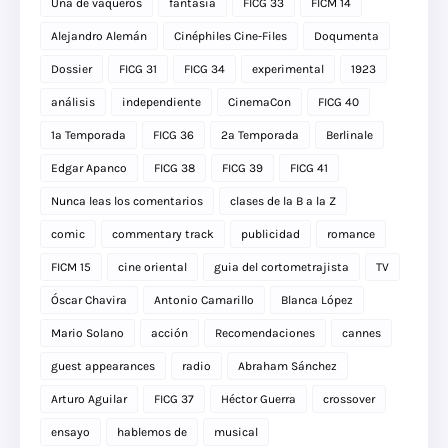
Una de vaqueros
fantasia
FICG 33
FICM 14
Alejandro Alemán
Cinéphiles Cine-Files
Doqumenta
Dossier
FICG 31
FICG 34
experimental
1923
análisis
independiente
CinemaCon
FICG 40
1a Temporada
FICG 36
2a Temporada
Berlinale
Edgar Apanco
FICG 38
FICG 39
FICG 41
Nunca leas los comentarios
clases de la B a la Z
comic
commentary track
publicidad
romance
FICM 15
cine oriental
guia del cortometrajista
TV
Óscar Chavira
Antonio Camarillo
Blanca López
Mario Solano
acción
Recomendaciones
cannes
guest appearances
radio
Abraham Sánchez
Arturo Aguilar
FICG 37
Héctor Guerra
crossover
ensayo
hablemos de
musical