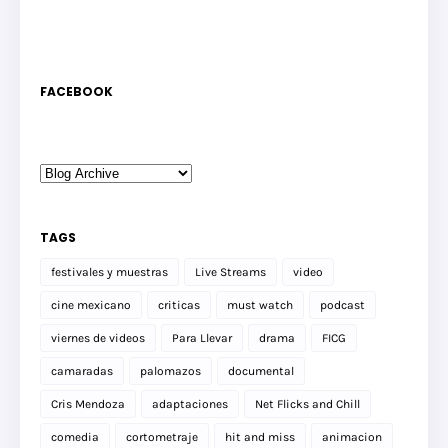
FACEBOOK
TAGS
festivales y muestras
Live Streams
video
cine mexicano
criticas
must watch
podcast
viernes de videos
Para Llevar
drama
FICG
camaradas
palomazos
documental
Cris Mendoza
adaptaciones
Net Flicks and Chill
comedia
cortometraje
hit and miss
animacion