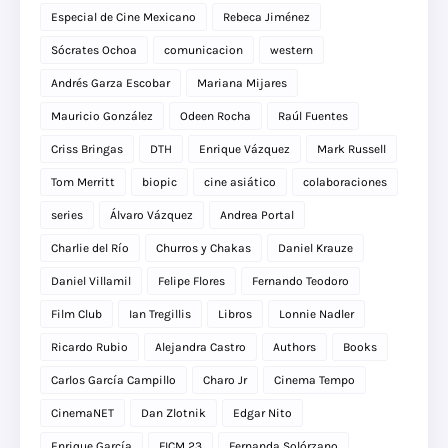
Especial de Cine Mexicano
Rebeca Jiménez
Sócrates Ochoa
comunicacion
western
Andrés Garza Escobar
Mariana Mijares
Mauricio González
Odeen Rocha
Raúl Fuentes
Criss Bringas
DTH
Enrique Vázquez
Mark Russell
Tom Merritt
biopic
cine asiático
colaboraciones
series
Álvaro Vázquez
Andrea Portal
Charlie del Río
Churros y Chakas
Daniel Krauze
Daniel Villamil
Felipe Flores
Fernando Teodoro
Film Club
Ian Tregillis
Libros
Lonnie Nadler
Ricardo Rubio
Alejandra Castro
Authors
Books
Carlos García Campillo
Charo Jr
Cinema Tempo
CinemaNET
Dan Zlotnik
Edgar Nito
Enrique García
FICM 23
Fernanda Solórzano