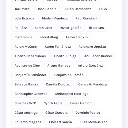
Joel Meza
Josh Candia
Julián Hernández
LAGS
Lola Estrada
Marlen Mendoza
Paul Constant
Ro Páez
Sarah Lane
investigación
literatura
road movie
storytelling
Aaron Fradkin
Aaron McCann
Aarón Fernández
Abraham Urquiza
Alberto Cobarrubias
Alberto Zúñiga
Anil Jacob Kunnel
Apuntes de Cine
Arturo Garibay
Arturo González
Benjamín Fernández
Benjamín Guzmán
Betzabé García
Camila Doroteo
Carlos H. Mendoza
Christopher Cantwell
Christopher Hastings
Cinemas WTC
Cynth Aspra
César Alarcón
César Aréchiga
César Guevara
Dominic Pearce
Eduardo Magaña
Ehécatl García
Elisa McCausland