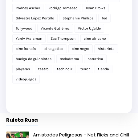
Rodney Ascher
Rodrigo Tomasso
Ryan Prows
Silvestre López Portillo
Stephanie Phillips
Ted
Tollywood
Vicente Gutiérrez
Víctor Ugalde
Yaniv Waisman
Zac Thompson
cine africano
cine francés
cine gotico
cine negro
historieta
huelga de guionistas
melodrama
narrativa
playeras
teatro
tech noir
terror
tienda
videojuegos
Ruleta Rusa
Amistades Peligrosas - Net Flicks and Chill