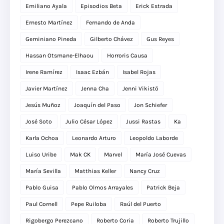
Emiliano Ayala
Episodios Beta
Erick Estrada
Ernesto Martínez
Fernando de Anda
Geminiano Pineda
Gilberto Chávez
Gus Reyes
Hassan Otsmane-Elhaou
Horroris Causa
Irene Ramírez
Isaac Ezbán
Isabel Rojas
Javier Martínez
Jenna Cha
Jenni Vikistö
Jesús Muñoz
Joaquín del Paso
Jon Schiefer
José Soto
Julio César López
Jussi Rastas
Ka
Karla Ochoa
Leonardo Arturo
Leopoldo Laborde
Luiso Uribe
Mak CK
Marvel
María José Cuevas
María Sevilla
Matthias Keller
Nancy Cruz
Pablo Guisa
Pablo Olmos Arrayales
Patrick Beja
Paul Cornell
Pepe Ruiloba
Raúl del Puerto
Rigobergo Perezcano
Roberto Coria
Roberto Trujillo