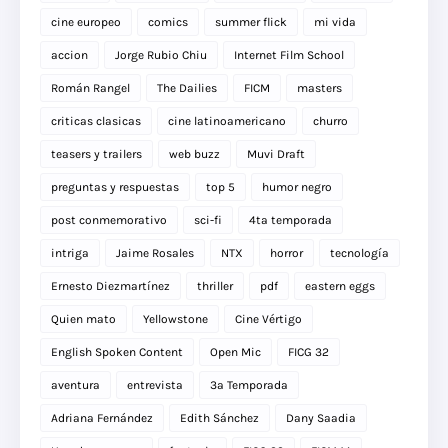
cine europeo
comics
summer flick
mi vida
accion
Jorge Rubio Chiu
Internet Film School
Román Rangel
The Dailies
FICM
masters
criticas clasicas
cine latinoamericano
churro
teasers y trailers
web buzz
Muvi Draft
preguntas y respuestas
top 5
humor negro
post conmemorativo
sci-fi
4ta temporada
intriga
Jaime Rosales
NTX
horror
tecnología
Ernesto Diezmartínez
thriller
pdf
eastern eggs
Quien mato
Yellowstone
Cine Vértigo
English Spoken Content
Open Mic
FICG 32
aventura
entrevista
3a Temporada
Adriana Fernández
Edith Sánchez
Dany Saadia