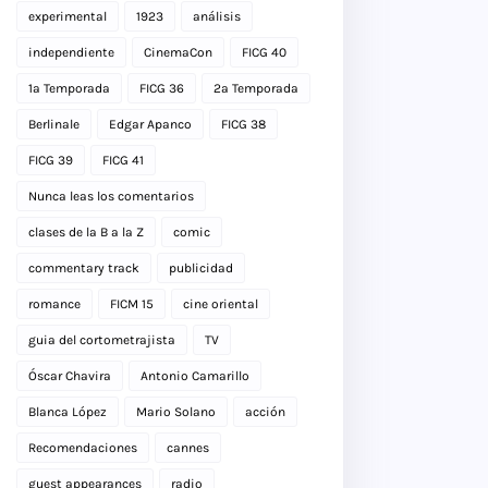
experimental
1923
análisis
independiente
CinemaCon
FICG 40
1a Temporada
FICG 36
2a Temporada
Berlinale
Edgar Apanco
FICG 38
FICG 39
FICG 41
Nunca leas los comentarios
clases de la B a la Z
comic
commentary track
publicidad
romance
FICM 15
cine oriental
guia del cortometrajista
TV
Óscar Chavira
Antonio Camarillo
Blanca López
Mario Solano
acción
Recomendaciones
cannes
guest appearances
radio