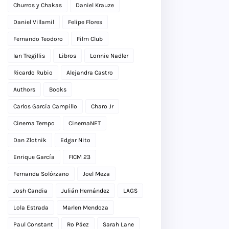
Churros y Chakas
Daniel Krauze
Daniel Villamil
Felipe Flores
Fernando Teodoro
Film Club
Ian Tregillis
Libros
Lonnie Nadler
Ricardo Rubio
Alejandra Castro
Authors
Books
Carlos García Campillo
Charo Jr
Cinema Tempo
CinemaNET
Dan Zlotnik
Edgar Nito
Enrique García
FICM 23
Fernanda Solórzano
Joel Meza
Josh Candia
Julián Hernández
LAGS
Lola Estrada
Marlen Mendoza
Paul Constant
Ro Páez
Sarah Lane