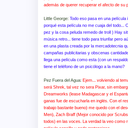
además de querer recuperar el afecto de su p
Little George:
Todo eso pasa en una película 
porqué esta película no me cuaja del todo...
pez y la cosa peluda remedo de troll ) Hay s
música retro... tiene todo para triunfar pero a
en una plasta creada por la mercadotecnia q
campañas publicitarias y obscenas cantidade
llega una película como esta (con un respald
tiene el teléfono de un psicólogo a la mano?
Pez Fuera del Agua:
Ejem... volviendo al tema,
será Shrek, tal vez no sera Pixar, sin emba
Dreamworks (lease Madagascar y el Espantat
ganas fue de escucharla en inglés. Con el re
trabajo bastante bueno) me quedo con el dese
Men), Zach Braff (Mejor conocido por Scrubs
todos) en las voces. La verdad la veo como r