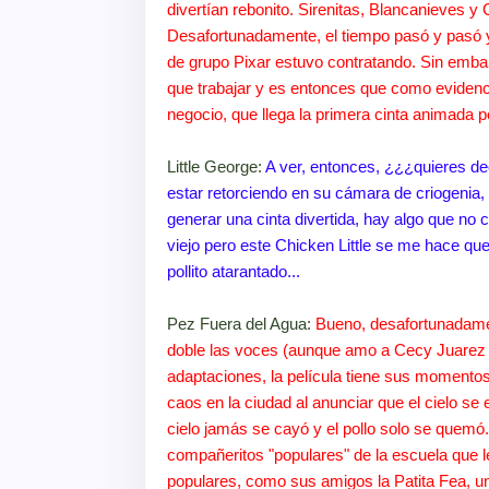
divertían rebonito. Sirenitas, Blancanieves y 
Desafortunadamente, el tiempo pasó y pasó y 
de grupo Pixar estuvo contratando. Sin emba
que trabajar y es entonces que como evidenc
negocio, que llega la primera cinta animada 
Little George:
A ver, entonces, ¿¿¿quieres de
estar retorciendo en su cámara de criogenia,
generar una cinta divertida, hay algo que no 
viejo pero este Chicken Little se me hace qu
pollito atarantado...
Pez Fuera del Agua:
Bueno, desafortunadamen
doble las voces (aunque amo a Cecy Juarez p
adaptaciones, la película tiene sus momentos d
caos en la ciudad al anunciar que el cielo se 
cielo jamás se cayó y el pollo solo se quem
compañeritos "populares" de la escuela que le
populares, como sus amigos la Patita Fea, un