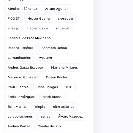
Abraham Sánchez
Arturo Aguilar
FICG 37
Héctor Guerra
crossover
ensayo
hablemos de
musical
Especial de Cine Mexicano
Rebeca Jiménez
Sócrates Ochoa
comunicacion
western
Andrés Garza Escobar
Mariana Mijares
Mauricio González
Odeen Rocha
Raúl Fuentes
Criss Bringas
DTH
Enrique Vázquez
Mark Russell
Tom Merritt
biopic
cine asiático
colaboraciones
series
Álvaro Vázquez
Andrea Portal
Charlie del Río