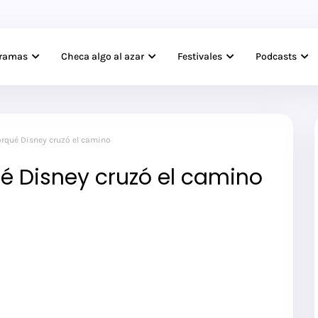
gramas
Checa algo al azar
Festivales
Podcasts
Porqué Disney cruzó el camino
qué Disney cruzó el camino