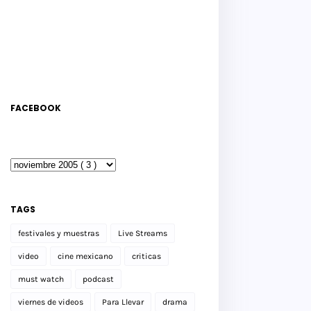
FACEBOOK
TAGS
festivales y muestras
Live Streams
video
cine mexicano
criticas
must watch
podcast
viernes de videos
Para Llevar
drama