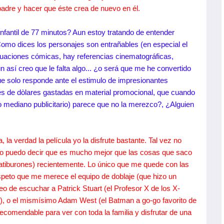
adre y hacer que éste crea de nuevo en él.
infantil de 77 minutos? Aun estoy tratando de entender
 Como dices los personajes son entrañables (en especial el
ituaciones cómicas, hay referencias cinematográficas,
ún así creo que le falta algo... ¿o será que me he convertido
ue solo responde ante el estimulo de impresionantes
s de dòlares gastadas en material promocional, que cuando
o mediano publicitario) parece que no la merezco?, ¿Alguien
 la verdad la película yo la disfrute bastante. Tal vez no
rgo puedo decir que es mucho mejor que las cosas que saco
iburones) recientemente. Lo único que me quede con las
speto que me merece el equipo de doblaje (que hizo un
o de escuchar a Patrick Stuart (el Profesor X de los X-
), o el mismísimo Adam West (el Batman a go-go favorito de
ecomendable para ver con toda la familia y disfrutar de una