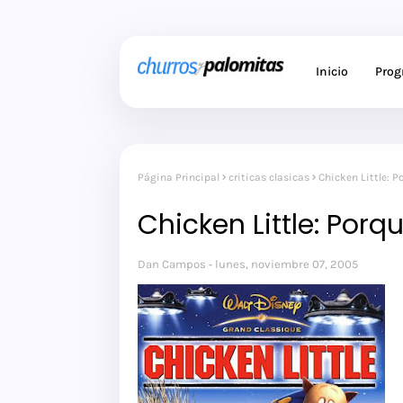
Inicio
Pro
Página Principal
criticas clasicas
Chicken Little: 
Chicken Little: Por
Dan Campos
lunes, noviembre 07, 2005