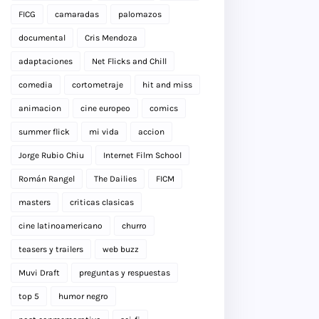
FICG
camaradas
palomazos
documental
Cris Mendoza
adaptaciones
Net Flicks and Chill
comedia
cortometraje
hit and miss
animacion
cine europeo
comics
summer flick
mi vida
accion
Jorge Rubio Chiu
Internet Film School
Román Rangel
The Dailies
FICM
masters
criticas clasicas
cine latinoamericano
churro
teasers y trailers
web buzz
Muvi Draft
preguntas y respuestas
top 5
humor negro