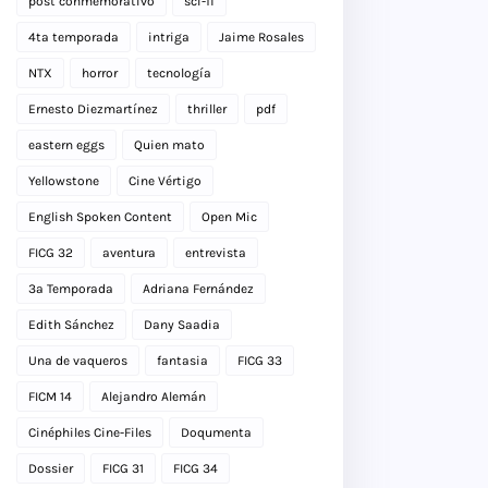
post conmemorativo
sci-fi
4ta temporada
intriga
Jaime Rosales
NTX
horror
tecnología
Ernesto Diezmartínez
thriller
pdf
eastern eggs
Quien mato
Yellowstone
Cine Vértigo
English Spoken Content
Open Mic
FICG 32
aventura
entrevista
3a Temporada
Adriana Fernández
Edith Sánchez
Dany Saadia
Una de vaqueros
fantasia
FICG 33
FICM 14
Alejandro Alemán
Cinéphiles Cine-Files
Doqumenta
Dossier
FICG 31
FICG 34