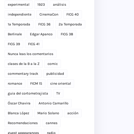
experimental
1923
análisis
independiente
CinemaCon
FICG 40
1a Temporada
FICG 36
2a Temporada
Berlinale
Edgar Apanco
FICG 38
FICG 39
FICG 41
Nunca leas los comentarios
clases de la B a la Z
comic
commentary track
publicidad
romance
FICM 15
cine oriental
guia del cortometrajista
TV
Óscar Chavira
Antonio Camarillo
Blanca López
Mario Solano
acción
Recomendaciones
cannes
guest appearances
radio