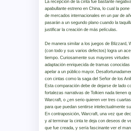
La recepción de la cinta fue bastante negativ
apabullante estreno en China, lo cual la pone
de mercados internacionales en un par de años
pasarán a un segundo plano cuando la taquill
justificar la creación de más películas.
De manera similar a los juegos de Blizzard,
(con todo y sus varios defectos) logra un a
tiempo. Curiosamente sus mayores virtudes p
adaptación enriquecida de tramas conocidas s
apelar a un público mayor. Desafortunadamen
con cintas como la saga del Señor de los An
Esta comparación debe de dejarse de lado c
fortalezas narrativas de Tolkien nada tienen 
Warcraft, o ¿en serio quieren ver tres cuarta
para que puedan sentirse intelectualmente supe
En contraposición, Warcraft, una vez que deci
y al terminar la cinta te deja con deseos de v
que fue creada, y sería fascinante ver el m