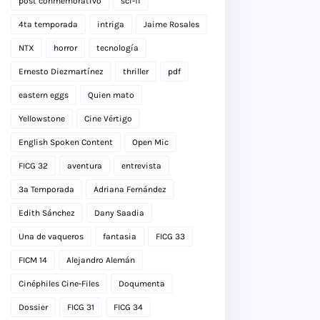
post conmemorativo
sci-fi
4ta temporada
intriga
Jaime Rosales
NTX
horror
tecnología
Ernesto Diezmartínez
thriller
pdf
eastern eggs
Quien mato
Yellowstone
Cine Vértigo
English Spoken Content
Open Mic
FICG 32
aventura
entrevista
3a Temporada
Adriana Fernández
Edith Sánchez
Dany Saadia
Una de vaqueros
fantasia
FICG 33
FICM 14
Alejandro Alemán
Cinéphiles Cine-Files
Doqumenta
Dossier
FICG 31
FICG 34