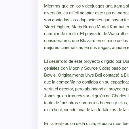
Mientras que en los videojuegos una trama s
diversión, es difícil adaptar este tipo de narr
son contadas las adaptaciones que hayan te
Street Fighter, Mario Bros o Mortal Kombat en
cambiar de medio. El proyecto de Warcraft es
consideramos que Blizzard en el reino de los
mejores cinemáticas en sus sagas, aunque eso
El desarrollo de este proyecto dirigido por 
geniales con Moon y Source Code) pasó por var
Bowie. Originalmente Uwe Boll contactó a Bliz
que la compañía no confiaba en su capacida
sería el director, pero abandonó el proyecto p
Jones quien tras revisar el guión de Charles 
tanto de “nosotros somos los buenos y ellos, d
cinta final, siendo una de las fortalezas de la 
En la realización de la cinta, el punto más f