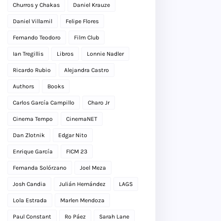
Churros y Chakas
Daniel Krauze
Daniel Villamil
Felipe Flores
Fernando Teodoro
Film Club
Ian Tregillis
Libros
Lonnie Nadler
Ricardo Rubio
Alejandra Castro
Authors
Books
Carlos García Campillo
Charo Jr
Cinema Tempo
CinemaNET
Dan Zlotnik
Edgar Nito
Enrique García
FICM 23
Fernanda Solórzano
Joel Meza
Josh Candia
Julián Hernández
LAGS
Lola Estrada
Marlen Mendoza
Paul Constant
Ro Páez
Sarah Lane