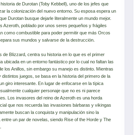
istoria de Durotan (Toby Kebbell), uno de los jefes que
zar la colonización del nuevo entorno. Su esposa espera un
 que Durotan busque dejarle literalmente un mundo mejor.
s Azeroth, poblado por unos seres pequeños y frágiles
án como combustible para poder permitir que más Orcos
separa sus mundos y salvarse de la destrucción.
 de Blizzard, centra su historia en lo que es el primer
 ubicada en un entorno fantástico por lo cual no faltan las
e los Anillos, sin embargo su manejo es distinto. Mientras
distintos juegos, se basa en la historia del primero de la
 giro interesante. En lugar de enfocarse en la típica
l usualmente cualquier personaje que no es ni parece
es. Los invasores del reino de Azeroth es una horda
ocial que nos recuerda las invasiones bárbaras y vikingas
iamente buscan la conquista y manipulación sino la
a entre un par de novelas, siendo Rise of the Horde y The
n.