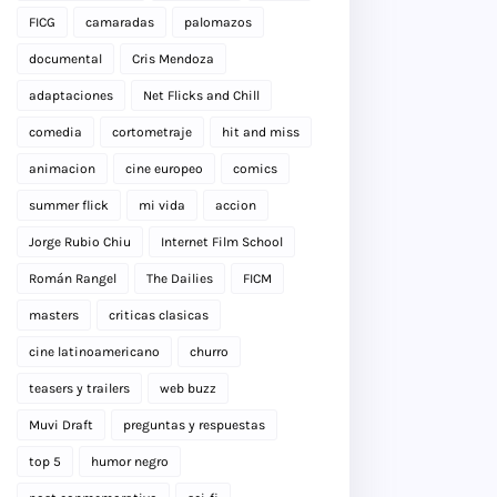
FICG
camaradas
palomazos
documental
Cris Mendoza
adaptaciones
Net Flicks and Chill
comedia
cortometraje
hit and miss
animacion
cine europeo
comics
summer flick
mi vida
accion
Jorge Rubio Chiu
Internet Film School
Román Rangel
The Dailies
FICM
masters
criticas clasicas
cine latinoamericano
churro
teasers y trailers
web buzz
Muvi Draft
preguntas y respuestas
top 5
humor negro