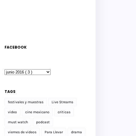
FACEBOOK
TAGS
festivales y muestras
Live Streams
video
cine mexicano
criticas
must watch
podcast
viernes de videos
Para Llevar
drama