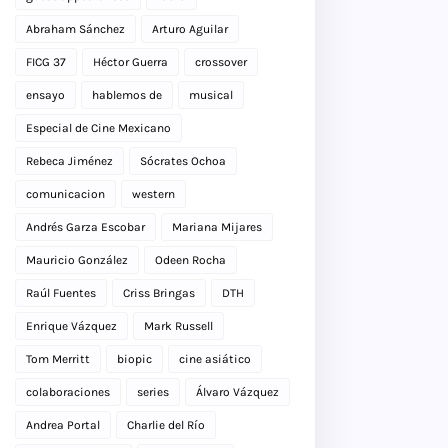
Abraham Sánchez
Arturo Aguilar
FICG 37
Héctor Guerra
crossover
ensayo
hablemos de
musical
Especial de Cine Mexicano
Rebeca Jiménez
Sócrates Ochoa
comunicacion
western
Andrés Garza Escobar
Mariana Mijares
Mauricio González
Odeen Rocha
Raúl Fuentes
Criss Bringas
DTH
Enrique Vázquez
Mark Russell
Tom Merritt
biopic
cine asiático
colaboraciones
series
Álvaro Vázquez
Andrea Portal
Charlie del Río