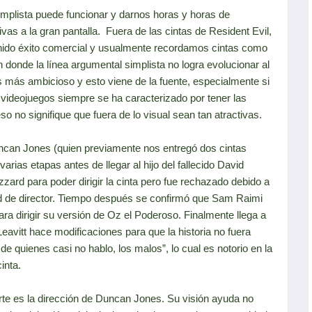
implista puede funcionar y darnos horas y horas de
ativas a la gran pantalla. Fuera de las cintas de Resident Evil,
nido éxito comercial y usualmente recordamos cintas como
 donde la línea argumental simplista no logra evolucionar al
 más ambicioso y esto viene de la fuente, especialmente si
 videojuegos siempre se ha caracterizado por tener las
 no signifique que fuera de lo visual sean tan atractivas.
Duncan Jones (quien previamente nos entregó dos cintas
ias etapas antes de llegar al hijo del fallecido David
zard para poder dirigir la cinta pero fue rechazado debido a
d de director. Tiempo después se confirmó que Sam Raimi
ara dirigir su versión de Oz el Poderoso. Finalmente llega a
Leavitt hace modificaciones para que la historia no fuera
e quienes casi no hablo, los malos”, lo cual es notorio en la
cinta.
uerte es la dirección de Duncan Jones. Su visión ayuda no