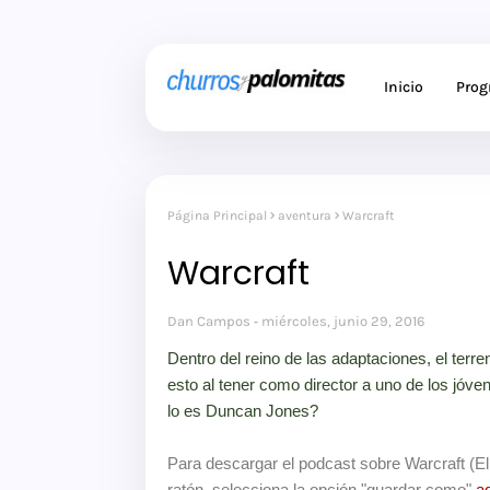
Inicio
Pro
Página Principal
aventura
Warcraft
Warcraft
Dan Campos
miércoles, junio 29, 2016
Dentro del reino de las adaptaciones, el ter
esto al tener como director a uno de los jóve
lo es Duncan Jones?
Para descargar el podcast sobre Warcraft (E
ratón selecciona la opción "guardar como"
aq