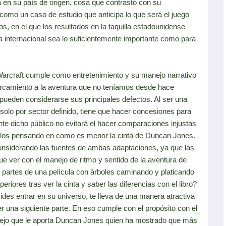
a en su país de origen, cosa que contrastó con su
 como un caso de estudio que anticipa lo que será el juego
, en el que los resultados en la taquilla estadounidense
a internacional sea lo suficientemente importante como para
 Warcraft cumple como entretenimiento y su manejo narrativo
cercamiento a la aventura que no teníamos desde hace
ueden considerarse sus principales defectos. Al ser una
olo por sector definido, tiene que hacer concesiones para
te dicho público no evitará el hacer comparaciones injustas
illos pensando en como es menor la cinta de Duncan Jones.
onsiderando las fuentes de ambas adaptaciones, ya que las
que ver con el manejo de ritmo y sentido de la aventura de
s partes de una película con árboles caminando y platicando
riores tras ver la cinta y saber las diferencias con el libro?
des entrar en su universo, te lleva de una manera atractiva
er una siguiente parte. En eso cumple con el propósito con el
anejo que le aporta Duncan Jones quien ha mostrado que más