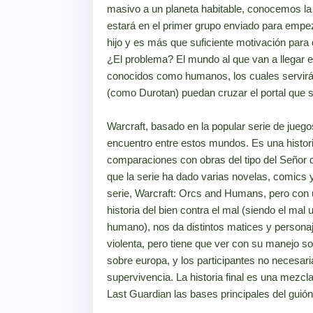
masivo a un planeta habitable, conocemos la h
estará en el primer grupo enviado para empe
hijo y es más que suficiente motivación para
¿El problema? El mundo al que van a llegar e
conocidos como humanos, los cuales servir
(como Durotan) puedan cruzar el portal que 
Warcraft, basado en la popular serie de juegos
encuentro entre estos mundos. Es una historia
comparaciones con obras del tipo del Señor d
que la serie ha dado varias novelas, comics y 
serie, Warcraft: Orcs and Humans, pero con un
historia del bien contra el mal (siendo el ma
humano), nos da distintos matices y personaj
violenta, pero tiene que ver con su manejo s
sobre europa, y los participantes no necesar
supervivencia. La historia final es una mezcl
Last Guardian las bases principales del guió