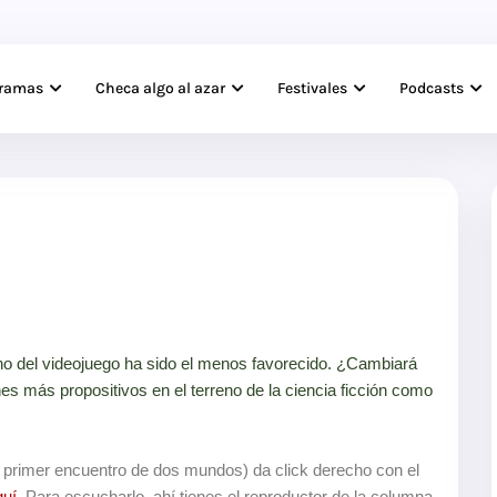
gramas
Checa algo al azar
Festivales
Podcasts
reno del videojuego ha sido el menos favorecido. ¿Cambiará
nes más propositivos en el terreno de la ciencia ficción como
l primer encuentro de dos mundos) da click derecho con el
uí
. Para escucharlo, ahí tienes el reproductor de la columna