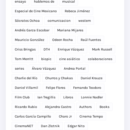
ensayo
hablemos de
musical
Especial de Cine Mexicano
Rebeca Jiménez
Sócrates Ochoa
comunicacion
western
Andrés Garza Escobar
Mariana Mijares
Mauricio González
Odeen Rocha
Raúl Fuentes
Criss Bringas
DTH
Enrique Vázquez
Mark Russell
Tom Merritt
biopic
cine asiático
colaboraciones
series
Álvaro Vázquez
Andrea Portal
Charlie del Río
Churros y Chakas
Daniel Krauze
Daniel Villamil
Felipe Flores
Fernando Teodoro
Film Club
Ian Tregillis
Libros
Lonnie Nadler
Ricardo Rubio
Alejandra Castro
Authors
Books
Carlos García Campillo
Charo Jr
Cinema Tempo
CinemaNET
Dan Zlotnik
Edgar Nito