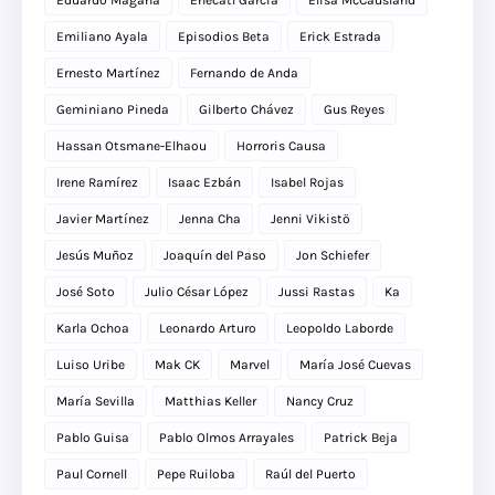
Eduardo Magaña
Ehécatl García
Elisa McCausland
Emiliano Ayala
Episodios Beta
Erick Estrada
Ernesto Martínez
Fernando de Anda
Geminiano Pineda
Gilberto Chávez
Gus Reyes
Hassan Otsmane-Elhaou
Horroris Causa
Irene Ramírez
Isaac Ezbán
Isabel Rojas
Javier Martínez
Jenna Cha
Jenni Vikistö
Jesús Muñoz
Joaquín del Paso
Jon Schiefer
José Soto
Julio César López
Jussi Rastas
Ka
Karla Ochoa
Leonardo Arturo
Leopoldo Laborde
Luiso Uribe
Mak CK
Marvel
María José Cuevas
María Sevilla
Matthias Keller
Nancy Cruz
Pablo Guisa
Pablo Olmos Arrayales
Patrick Beja
Paul Cornell
Pepe Ruiloba
Raúl del Puerto