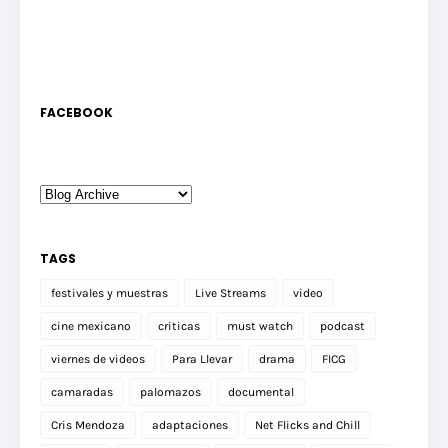
FACEBOOK
TAGS
festivales y muestras
Live Streams
video
cine mexicano
criticas
must watch
podcast
viernes de videos
Para Llevar
drama
FICG
camaradas
palomazos
documental
Cris Mendoza
adaptaciones
Net Flicks and Chill