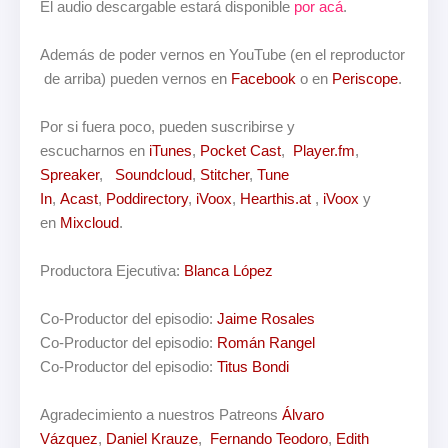
El audio descargable estará disponible
por acá
.
Además de poder vernos en YouTube (en el reproductor
de arriba) pueden vernos en
Facebook
o en
Periscope
.
Por si fuera poco, pueden
suscribirse y
escucharnos
en
i
Tunes
,
Pocket Cast
,
Player.fm
,
Spreaker
,
Soundcloud
,
Stitcher
,
Tune
In
,
Acast
,
Poddirectory
,
iVoox
,
Hearthis.at
,
iVoox
y
en
Mixcloud
.
Productora Ejecutiva:
Blanca López
Co-Productor del episodio:
Jaime Rosales
Co-Productor del episodio:
Román Rangel
Co-Productor del episodio:
Titus Bondi
Agradecimiento a nuestros Patreons
Álvaro
Vázquez
,
Daniel Krauze
,
Fernando Teodoro
,
Edith