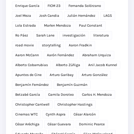
Enrique García
FICM 23
Fernanda Solórzano
Joel Meza
Josh Candia
Julián Hernández
LAGS
Lola Estrada
Marlen Mendoza
Paul Constant
Ro Páez
Sarah Lane
investigación
literatura
road movie
storytelling
Aaron Fradkin
Aaron McCann
Aarón Fernández
Abraham Urquiza
Alberto Cobarrubias
Alberto Zúñiga
Anil Jacob Kunnel
Apuntes de Cine
Arturo Garibay
Arturo González
Benjamín Fernández
Benjamín Guzmán
Betzabé García
Camila Doroteo
Carlos H. Mendoza
Christopher Cantwell
Christopher Hastings
Cinemas WTC
Cynth Aspra
César Alarcón
César Aréchiga
César Guevara
Dominic Pearce