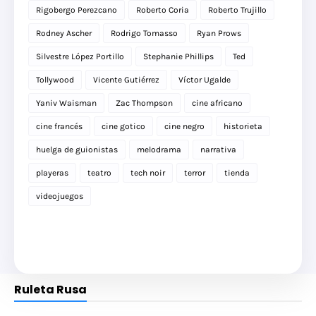
Rigobergo Perezcano
Roberto Coria
Roberto Trujillo
Rodney Ascher
Rodrigo Tomasso
Ryan Prows
Silvestre López Portillo
Stephanie Phillips
Ted
Tollywood
Vicente Gutiérrez
Víctor Ugalde
Yaniv Waisman
Zac Thompson
cine africano
cine francés
cine gotico
cine negro
historieta
huelga de guionistas
melodrama
narrativa
playeras
teatro
tech noir
terror
tienda
videojuegos
Ruleta Rusa