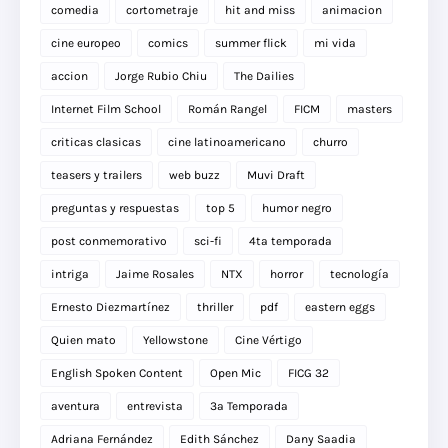
comedia
cortometraje
hit and miss
animacion
cine europeo
comics
summer flick
mi vida
accion
Jorge Rubio Chiu
The Dailies
Internet Film School
Román Rangel
FICM
masters
criticas clasicas
cine latinoamericano
churro
teasers y trailers
web buzz
Muvi Draft
preguntas y respuestas
top 5
humor negro
post conmemorativo
sci-fi
4ta temporada
intriga
Jaime Rosales
NTX
horror
tecnología
Ernesto Diezmartínez
thriller
pdf
eastern eggs
Quien mato
Yellowstone
Cine Vértigo
English Spoken Content
Open Mic
FICG 32
aventura
entrevista
3a Temporada
Adriana Fernández
Edith Sánchez
Dany Saadia