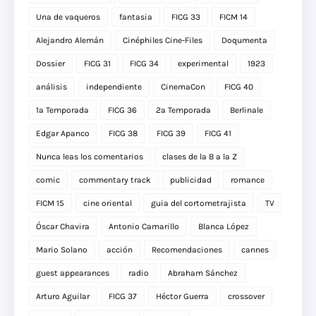
Una de vaqueros
fantasia
FICG 33
FICM 14
Alejandro Alemán
Cinéphiles Cine-Files
Doqumenta
Dossier
FICG 31
FICG 34
experimental
1923
análisis
independiente
CinemaCon
FICG 40
1a Temporada
FICG 36
2a Temporada
Berlinale
Edgar Apanco
FICG 38
FICG 39
FICG 41
Nunca leas los comentarios
clases de la B a la Z
comic
commentary track
publicidad
romance
FICM 15
cine oriental
guia del cortometrajista
TV
Óscar Chavira
Antonio Camarillo
Blanca López
Mario Solano
acción
Recomendaciones
cannes
guest appearances
radio
Abraham Sánchez
Arturo Aguilar
FICG 37
Héctor Guerra
crossover