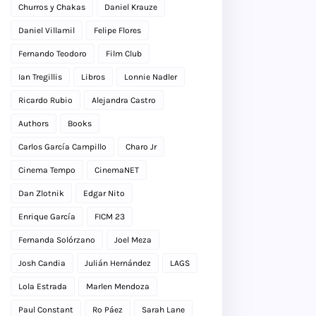
Churros y Chakas
Daniel Krauze
Daniel Villamil
Felipe Flores
Fernando Teodoro
Film Club
Ian Tregillis
Libros
Lonnie Nadler
Ricardo Rubio
Alejandra Castro
Authors
Books
Carlos García Campillo
Charo Jr
Cinema Tempo
CinemaNET
Dan Zlotnik
Edgar Nito
Enrique García
FICM 23
Fernanda Solórzano
Joel Meza
Josh Candia
Julián Hernández
LAGS
Lola Estrada
Marlen Mendoza
Paul Constant
Ro Páez
Sarah Lane