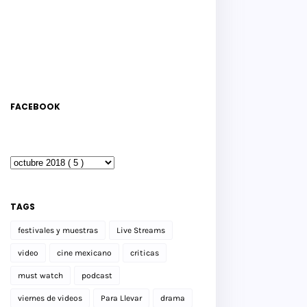
FACEBOOK
TAGS
festivales y muestras
Live Streams
video
cine mexicano
criticas
must watch
podcast
viernes de videos
Para Llevar
drama