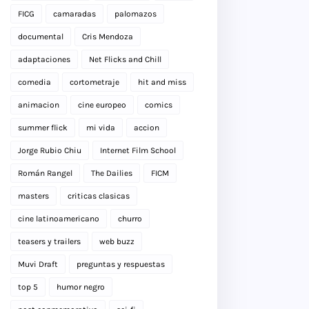
FICG
camaradas
palomazos
documental
Cris Mendoza
adaptaciones
Net Flicks and Chill
comedia
cortometraje
hit and miss
animacion
cine europeo
comics
summer flick
mi vida
accion
Jorge Rubio Chiu
Internet Film School
Román Rangel
The Dailies
FICM
masters
criticas clasicas
cine latinoamericano
churro
teasers y trailers
web buzz
Muvi Draft
preguntas y respuestas
top 5
humor negro