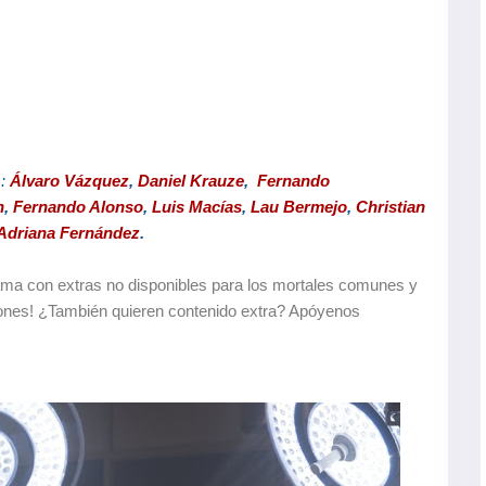
s:
Álvaro Vázquez
,
Daniel Krauze
,
Fernando
n
,
Fernando Alonso
,
Luis Macías
,
Lau Bermejo
,
Christian
Adriana Fernández
.
rama con extras no disponibles para los mortales comunes y
ones! ¿También quieren contenido extra? Apóyenos