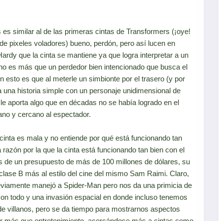
s similar al de las primeras cintas de Transformers (¡oye!
 pixeles voladores) bueno, perdón, pero así lucen en
ardy que la cinta se mantiene ya que logra interpretar a un
 no es más que un perdedor bien intencionado que busca el
 esto es que al meterle un simbionte por el trasero (y por
a una historia simple con un personaje unidimensional de
 le aporta algo que en décadas no se había logrado en el
no y cercano al espectador.
 cinta es mala y no entiende por qué está funcionando tan
la razón por la que la cinta está funcionando tan bien con el
 es de un presupuesto de más de 100 millones de dólares, su
clase B más al estilo del cine del mismo Sam Raimi. Claro,
eviamente manejó a Spider-Man pero nos da una primicia de
on todo y una invasión espacial en donde incluso tenemos
de villanos, pero se da tiempo para mostrarnos aspectos
ser más que entretenimiento, acercándose más a cintas como