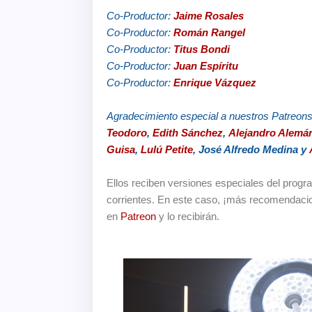
Co-Productor:
Jaime Rosales
Co-Productor:
Román Rangel
Co-Productor:
Titus Bondi
Co-Productor:
Juan Espíritu
Co-Productor:
Enrique Vázquez
Agradecimiento especial a nuestros Patreon
Teodoro
,
Edith Sánchez
,
Alejandro Alemá
Guisa
,
Lulú Petite
, José Alfredo Medina y
Ellos reciben versiones especiales del prog
corrientes. En este caso, ¡más recomendaci
en
Patreon
y lo recibirán.