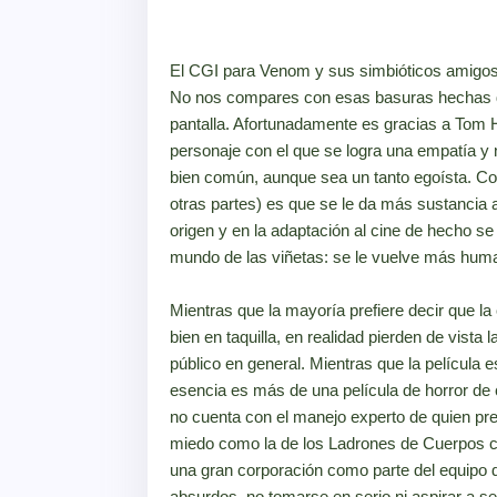
El CGI para Venom y sus simbióticos amigos e
No nos compares con esas basuras hechas de
pantalla. Afortunadamente es gracias a Tom H
personaje con el que se logra una empatía y
bien común, aunque sea un tanto egoísta. Con
otras partes) es que se le da más sustancia 
origen y en la adaptación al cine de hecho se
mundo de las viñetas: se le vuelve más huma
Mientras que la mayoría prefiere decir que la
bien en taquilla, en realidad pierden de vista 
público en general. Mientras que la película
esencia es más de una película de horror de 
no cuenta con el manejo experto de quien pr
miedo como la de los Ladrones de Cuerpos c
una gran corporación como parte del equipo 
absurdos, no tomarse en serio ni aspirar a 