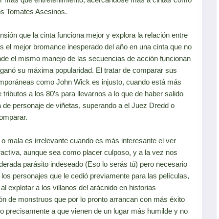
os Tomates Asesinos.
sión que la cinta funciona mejor y explora la relación entre
 el mejor bromance inesperado del año en una cinta que no
donde el mismo manejo de las secuencias de acción funcionan
 ganó su máxima popularidad. El tratar de comparar sus
emporáneas como John Wick es injusto, cuando está más
 tributos a los 80’s para llevarnos a lo que de haber salido
ta de personaje de viñetas, superando a el Juez Dredd o
omparar.
o mala es irrelevante cuando es más interesante el ver
ractiva, aunque sea como placer culposo, y a la vez nos
derada parásito indeseado (Eso lo serás tú) pero necesario
os personajes que le cedió previamente para las películas,
l explotar a los villanos del arácnido en historias
ión de monstruos que por lo pronto arrancan con más éxito
bido precisamente a que vienen de un lugar más humilde y no