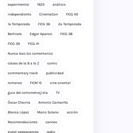
experimental
1923
análisis
independiente
CinemaCon
FICG 40
1a Temporada
FICG 36
2a Temporada
Berlinale
Edgar Apanco
FICG 38
FICG 39
FICG 41
Nunca leas los comentarios
clases de la B a la Z
comic
commentary track
publicidad
romance
FICM 15
cine oriental
guia del cortometrajista
TV
Óscar Chavira
Antonio Camarillo
Blanca López
Mario Solano
acción
Recomendaciones
cannes
guest appearances
radio