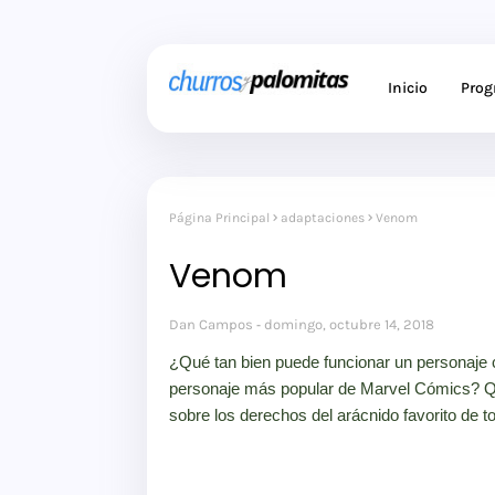
Inicio
Pro
Página Principal
adaptaciones
Venom
Venom
Dan Campos
domingo, octubre 14, 2018
¿Qué tan bien puede funcionar un personaje c
personaje más popular de Marvel Cómics? Qui
sobre los derechos del arácnido favorito de t