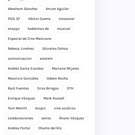
Abraham Sánchez
Arturo Aguilar
FICG 37
Héctor Guerra
crossover
ensayo
hablemos de
musical
Especial de Cine Mexicano
Rebeca Jiménez
Sócrates Ochoa
comunicacion
western
Andrés Garza Escobar
Mariana Mijares
Mauricio González
Odeen Rocha
Raúl Fuentes
Criss Bringas
DTH
Enrique Vázquez
Mark Russell
Tom Merritt
biopic
cine asiático
colaboraciones
series
Álvaro Vázquez
Andrea Portal
Charlie del Río