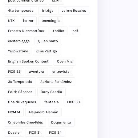
post conmemorativo
sci-fi
4ta temporada
intriga
Jaime Rosales
NTX
horror
tecnología
Ernesto Diezmartínez
thriller
pdf
eastern eggs
Quien mato
Yellowstone
Cine Vértigo
English Spoken Content
Open Mic
FICG 32
aventura
entrevista
3a Temporada
Adriana Fernández
Edith Sánchez
Dany Saadia
Una de vaqueros
fantasia
FICG 33
FICM 14
Alejandro Alemán
Cinéphiles Cine-Files
Doqumenta
Dossier
FICG 31
FICG 34