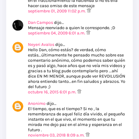
en el fraccionamiento la hacienda si no es ella
hacer caso omiso de este mensaje
septiembre 01, 2009 11:02 p.m.
Dan Campos
dijo…
Mensaje reenviado a quien le corresponde. ;D
septiembre 04, 2009 6:01 a.m.
Neyeri Avalos
dijo…
Hello Dan, cómo estás? de verdad, cómo
estás...últimamente he pensado mucho sobre ese
comentario anónimo, cómo podemos saber quién
es y pasó algo, hace años que no veía mis videos y
gracias a tu blog pude contemplarlo pero ...ahí
dice EN MI MENOR, aunque pude ver REVOILUSIÓN
ahora entiendo tanto...en fin saludos y abrazos. Yo
del futuro ;)
octubre 16, 2015 6:01 p.m.
Anonimo
dijo…
El tiempo, que es el tiempo? Si no , la
remembranza de aquel feliz día vivido, el pequeño
instante en el que vivo, el momento en que tu
mirada me dejo paz en el alma y esperanza en el
futuro .
noviembre 03, 2018 8:09 a.m.