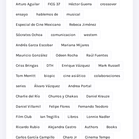
Arturo Aguilar
FICG 37
Héctor Guerra
crossover
ensayo
hablemos de
musical
Especial de Cine Mexicano
Rebeca Jiménez
Sócrates Ochoa
comunicacion
western
Andrés Garza Escobar
Mariana Mijares
Mauricio González
Odeen Rocha
Raúl Fuentes
Criss Bringas
DTH
Enrique Vázquez
Mark Russell
Tom Merritt
biopic
cine asiático
colaboraciones
series
Álvaro Vázquez
Andrea Portal
Charlie del Río
Churros y Chakas
Daniel Krauze
Daniel Villamil
Felipe Flores
Fernando Teodoro
Film Club
Ian Tregillis
Libros
Lonnie Nadler
Ricardo Rubio
Alejandra Castro
Authors
Books
Carlos García Campillo
Charo Jr
Cinema Tempo