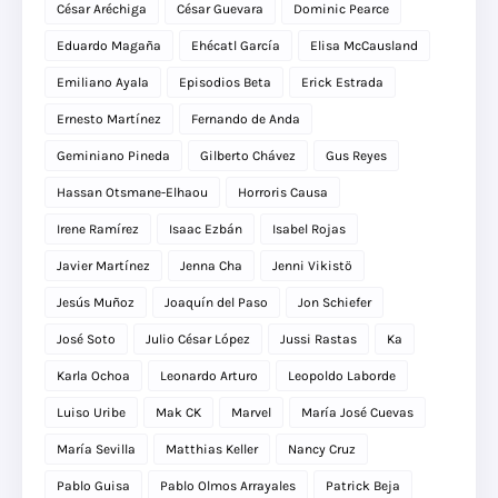
César Aréchiga
César Guevara
Dominic Pearce
Eduardo Magaña
Ehécatl García
Elisa McCausland
Emiliano Ayala
Episodios Beta
Erick Estrada
Ernesto Martínez
Fernando de Anda
Geminiano Pineda
Gilberto Chávez
Gus Reyes
Hassan Otsmane-Elhaou
Horroris Causa
Irene Ramírez
Isaac Ezbán
Isabel Rojas
Javier Martínez
Jenna Cha
Jenni Vikistö
Jesús Muñoz
Joaquín del Paso
Jon Schiefer
José Soto
Julio César López
Jussi Rastas
Ka
Karla Ochoa
Leonardo Arturo
Leopoldo Laborde
Luiso Uribe
Mak CK
Marvel
María José Cuevas
María Sevilla
Matthias Keller
Nancy Cruz
Pablo Guisa
Pablo Olmos Arrayales
Patrick Beja