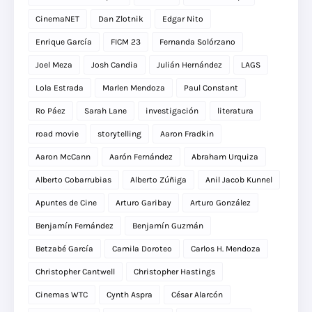
CinemaNET
Dan Zlotnik
Edgar Nito
Enrique García
FICM 23
Fernanda Solórzano
Joel Meza
Josh Candia
Julián Hernández
LAGS
Lola Estrada
Marlen Mendoza
Paul Constant
Ro Páez
Sarah Lane
investigación
literatura
road movie
storytelling
Aaron Fradkin
Aaron McCann
Aarón Fernández
Abraham Urquiza
Alberto Cobarrubias
Alberto Zúñiga
Anil Jacob Kunnel
Apuntes de Cine
Arturo Garibay
Arturo González
Benjamín Fernández
Benjamín Guzmán
Betzabé García
Camila Doroteo
Carlos H. Mendoza
Christopher Cantwell
Christopher Hastings
Cinemas WTC
Cynth Aspra
César Alarcón