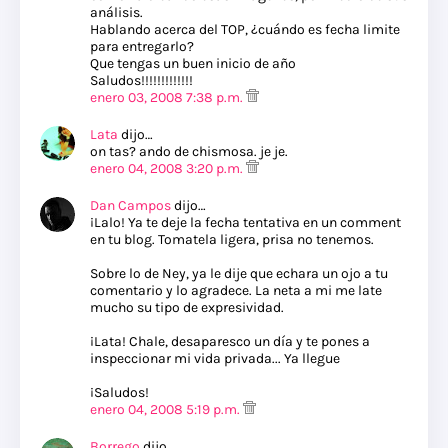
análisis.
Hablando acerca del TOP, ¿cuándo es fecha limite
para entregarlo?
Que tengas un buen inicio de año
Saludos!!!!!!!!!!!!!
enero 03, 2008 7:38 p.m.
Lata
dijo…
on tas? ando de chismosa. je je.
enero 04, 2008 3:20 p.m.
Dan Campos
dijo…
¡Lalo! Ya te deje la fecha tentativa en un comment
en tu blog. Tomatela ligera, prisa no tenemos.
Sobre lo de Ney, ya le dije que echara un ojo a tu
comentario y lo agradece. La neta a mi me late
mucho su tipo de expresividad.
¡Lata! Chale, desaparesco un día y te pones a
inspeccionar mi vida privada... Ya llegue
¡Saludos!
enero 04, 2008 5:19 p.m.
Borrego
dijo…