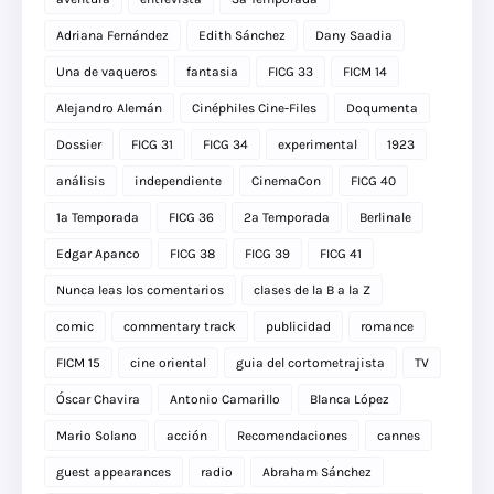
Adriana Fernández
Edith Sánchez
Dany Saadia
Una de vaqueros
fantasia
FICG 33
FICM 14
Alejandro Alemán
Cinéphiles Cine-Files
Doqumenta
Dossier
FICG 31
FICG 34
experimental
1923
análisis
independiente
CinemaCon
FICG 40
1a Temporada
FICG 36
2a Temporada
Berlinale
Edgar Apanco
FICG 38
FICG 39
FICG 41
Nunca leas los comentarios
clases de la B a la Z
comic
commentary track
publicidad
romance
FICM 15
cine oriental
guia del cortometrajista
TV
Óscar Chavira
Antonio Camarillo
Blanca López
Mario Solano
acción
Recomendaciones
cannes
guest appearances
radio
Abraham Sánchez