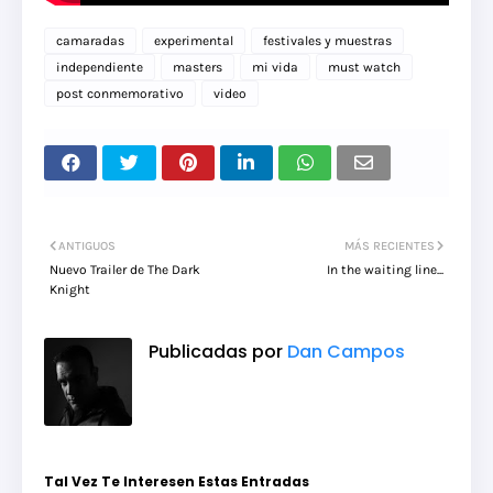
camaradas
experimental
festivales y muestras
independiente
masters
mi vida
must watch
post conmemorativo
video
ANTIGUOS
MÁS RECIENTES
Nuevo Trailer de The Dark
In the waiting line...
Knight
Publicadas por
Dan Campos
Tal Vez Te Interesen Estas Entradas