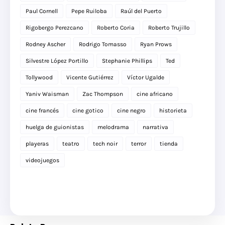
Paul Cornell
Pepe Ruiloba
Raúl del Puerto
Rigobergo Perezcano
Roberto Coria
Roberto Trujillo
Rodney Ascher
Rodrigo Tomasso
Ryan Prows
Silvestre López Portillo
Stephanie Phillips
Ted
Tollywood
Vicente Gutiérrez
Víctor Ugalde
Yaniv Waisman
Zac Thompson
cine africano
cine francés
cine gotico
cine negro
historieta
huelga de guionistas
melodrama
narrativa
playeras
teatro
tech noir
terror
tienda
videojuegos