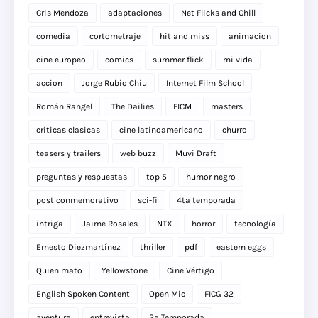
Cris Mendoza
adaptaciones
Net Flicks and Chill
comedia
cortometraje
hit and miss
animacion
cine europeo
comics
summer flick
mi vida
accion
Jorge Rubio Chiu
Internet Film School
Román Rangel
The Dailies
FICM
masters
criticas clasicas
cine latinoamericano
churro
teasers y trailers
web buzz
Muvi Draft
preguntas y respuestas
top 5
humor negro
post conmemorativo
sci-fi
4ta temporada
intriga
Jaime Rosales
NTX
horror
tecnología
Ernesto Diezmartínez
thriller
pdf
eastern eggs
Quien mato
Yellowstone
Cine Vértigo
English Spoken Content
Open Mic
FICG 32
aventura
entrevista
3a Temporada