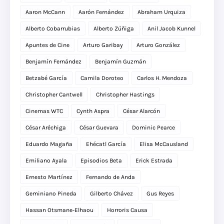
Aaron McCann
Aarón Fernández
Abraham Urquiza
Alberto Cobarrubias
Alberto Zúñiga
Anil Jacob Kunnel
Apuntes de Cine
Arturo Garibay
Arturo González
Benjamín Fernández
Benjamín Guzmán
Betzabé García
Camila Doroteo
Carlos H. Mendoza
Christopher Cantwell
Christopher Hastings
Cinemas WTC
Cynth Aspra
César Alarcón
César Aréchiga
César Guevara
Dominic Pearce
Eduardo Magaña
Ehécatl García
Elisa McCausland
Emiliano Ayala
Episodios Beta
Erick Estrada
Ernesto Martínez
Fernando de Anda
Geminiano Pineda
Gilberto Chávez
Gus Reyes
Hassan Otsmane-Elhaou
Horroris Causa