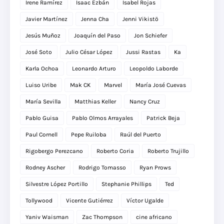
Irene Ramírez
Isaac Ezbán
Isabel Rojas
Javier Martínez
Jenna Cha
Jenni Vikistö
Jesús Muñoz
Joaquín del Paso
Jon Schiefer
José Soto
Julio César López
Jussi Rastas
Ka
Karla Ochoa
Leonardo Arturo
Leopoldo Laborde
Luiso Uribe
Mak CK
Marvel
María José Cuevas
María Sevilla
Matthias Keller
Nancy Cruz
Pablo Guisa
Pablo Olmos Arrayales
Patrick Beja
Paul Cornell
Pepe Ruiloba
Raúl del Puerto
Rigobergo Perezcano
Roberto Coria
Roberto Trujillo
Rodney Ascher
Rodrigo Tomasso
Ryan Prows
Silvestre López Portillo
Stephanie Phillips
Ted
Tollywood
Vicente Gutiérrez
Víctor Ugalde
Yaniv Waisman
Zac Thompson
cine africano