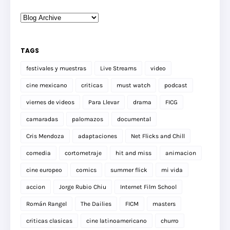
TAGS
festivales y muestras
Live Streams
video
cine mexicano
criticas
must watch
podcast
viernes de videos
Para Llevar
drama
FICG
camaradas
palomazos
documental
Cris Mendoza
adaptaciones
Net Flicks and Chill
comedia
cortometraje
hit and miss
animacion
cine europeo
comics
summer flick
mi vida
accion
Jorge Rubio Chiu
Internet Film School
Román Rangel
The Dailies
FICM
masters
criticas clasicas
cine latinoamericano
churro