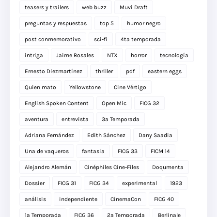
teasers y trailers
web buzz
Muvi Draft
preguntas y respuestas
top 5
humor negro
post conmemorativo
sci-fi
4ta temporada
intriga
Jaime Rosales
NTX
horror
tecnología
Ernesto Diezmartínez
thriller
pdf
eastern eggs
Quien mato
Yellowstone
Cine Vértigo
English Spoken Content
Open Mic
FICG 32
aventura
entrevista
3a Temporada
Adriana Fernández
Edith Sánchez
Dany Saadia
Una de vaqueros
fantasia
FICG 33
FICM 14
Alejandro Alemán
Cinéphiles Cine-Files
Doqumenta
Dossier
FICG 31
FICG 34
experimental
1923
análisis
independiente
CinemaCon
FICG 40
1a Temporada
FICG 36
2a Temporada
Berlinale