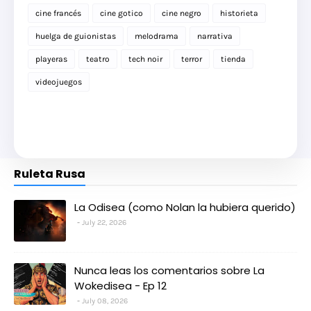
cine francés
cine gotico
cine negro
historieta
huelga de guionistas
melodrama
narrativa
playeras
teatro
tech noir
terror
tienda
videojuegos
Ruleta Rusa
La Odisea (como Nolan la hubiera querido)
July 22, 2026
Nunca leas los comentarios sobre La
Wokedisea - Ep 12
July 08, 2026