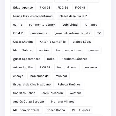
Edgar Apanco
FICG 38
FICG 39
FICG 41
Nunca leas los comentarios
clases de la B a la Z
comic
commentary track
publicidad
romance
FICM 15
cine oriental
guia del cortometrajista
TV
Óscar Chavira
Antonio Camarillo
Blanca López
Mario Solano
acción
Recomendaciones
cannes
guest appearances
radio
Abraham Sánchez
Arturo Aguilar
FICG 37
Héctor Guerra
crossover
ensayo
hablemos de
musical
Especial de Cine Mexicano
Rebeca Jiménez
Sócrates Ochoa
comunicacion
western
Andrés Garza Escobar
Mariana Mijares
Mauricio González
Odeen Rocha
Raúl Fuentes