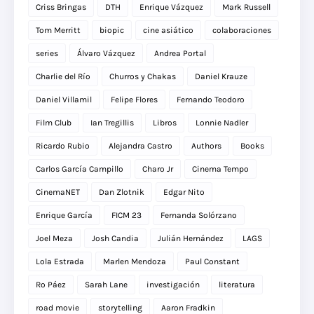
Criss Bringas
DTH
Enrique Vázquez
Mark Russell
Tom Merritt
biopic
cine asiático
colaboraciones
series
Álvaro Vázquez
Andrea Portal
Charlie del Río
Churros y Chakas
Daniel Krauze
Daniel Villamil
Felipe Flores
Fernando Teodoro
Film Club
Ian Tregillis
Libros
Lonnie Nadler
Ricardo Rubio
Alejandra Castro
Authors
Books
Carlos García Campillo
Charo Jr
Cinema Tempo
CinemaNET
Dan Zlotnik
Edgar Nito
Enrique García
FICM 23
Fernanda Solórzano
Joel Meza
Josh Candia
Julián Hernández
LAGS
Lola Estrada
Marlen Mendoza
Paul Constant
Ro Páez
Sarah Lane
investigación
literatura
road movie
storytelling
Aaron Fradkin