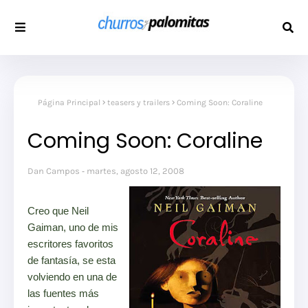
Página Principal
teasers y trailers
Coming Soon: Coraline
Coming Soon: Coraline
Dan Campos
martes, agosto 12, 2008
Creo que Neil
Gaiman, uno de mis
escritores favoritos
de fantasía, se esta
volviendo en una de
las fuentes más