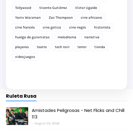
Tollywood
Vicente Gutiérrez
Víctor Ugalde
Yaniv Waisman
Zac Thompson
cine africano
cine francés
cine gotico
cine negro
historieta
huelga de guionistas
melodrama
narrativa
playeras
teatro
tech noir
terror
tienda
videojuegos
Ruleta Rusa
Amistades Peligrosas - Net Flicks and Chill
113
August 05, 2026