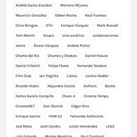
Andrés Garza Escobar
Mariana Mijares
Mauricio González
Odeen Rocha
Raúl Fuentes
Criss Bringas
DTH
Enrique Vázquez
Mark Russell
Tom Merritt
biopic
cine asiático
colaboraciones
series
Álvaro Vázquez
Andrea Portal
Charlie del Río
Churros y Chakas
Daniel Krauze
Daniel Villamil
Felipe Flores
Fernando Teodoro
Film Club
Ian Tregillis
Libros
Lonnie Nadler
Ricardo Rubio
Alejandra Castro
Authors
Books
Carlos García Campillo
Charo Jr
Cinema Tempo
CinemaNET
Dan Zlotnik
Edgar Nito
Enrique García
FICM 23
Fernanda Solórzano
Joel Meza
Josh Candia
Julián Hernández
LAGS
Lola Estrada
Marlen Mendoza
Paul Constant