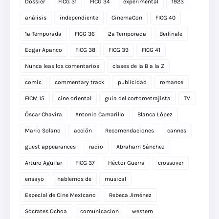
Dossier
FICG 31
FICG 34
experimental
1923
análisis
independiente
CinemaCon
FICG 40
1a Temporada
FICG 36
2a Temporada
Berlinale
Edgar Apanco
FICG 38
FICG 39
FICG 41
Nunca leas los comentarios
clases de la B a la Z
comic
commentary track
publicidad
romance
FICM 15
cine oriental
guia del cortometrajista
TV
Óscar Chavira
Antonio Camarillo
Blanca López
Mario Solano
acción
Recomendaciones
cannes
guest appearances
radio
Abraham Sánchez
Arturo Aguilar
FICG 37
Héctor Guerra
crossover
ensayo
hablemos de
musical
Especial de Cine Mexicano
Rebeca Jiménez
Sócrates Ochoa
comunicacion
western