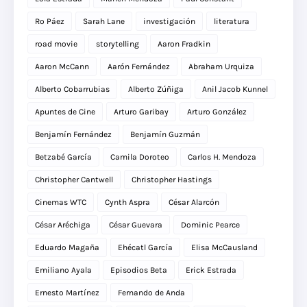
Ro Páez
Sarah Lane
investigación
literatura
road movie
storytelling
Aaron Fradkin
Aaron McCann
Aarón Fernández
Abraham Urquiza
Alberto Cobarrubias
Alberto Zúñiga
Anil Jacob Kunnel
Apuntes de Cine
Arturo Garibay
Arturo González
Benjamín Fernández
Benjamín Guzmán
Betzabé García
Camila Doroteo
Carlos H. Mendoza
Christopher Cantwell
Christopher Hastings
Cinemas WTC
Cynth Aspra
César Alarcón
César Aréchiga
César Guevara
Dominic Pearce
Eduardo Magaña
Ehécatl García
Elisa McCausland
Emiliano Ayala
Episodios Beta
Erick Estrada
Ernesto Martínez
Fernando de Anda