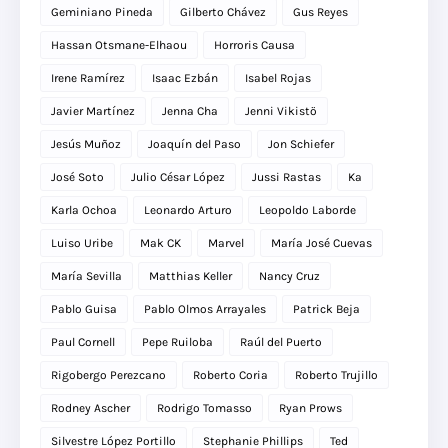
Geminiano Pineda
Gilberto Chávez
Gus Reyes
Hassan Otsmane-Elhaou
Horroris Causa
Irene Ramírez
Isaac Ezbán
Isabel Rojas
Javier Martínez
Jenna Cha
Jenni Vikistö
Jesús Muñoz
Joaquín del Paso
Jon Schiefer
José Soto
Julio César López
Jussi Rastas
Ka
Karla Ochoa
Leonardo Arturo
Leopoldo Laborde
Luiso Uribe
Mak CK
Marvel
María José Cuevas
María Sevilla
Matthias Keller
Nancy Cruz
Pablo Guisa
Pablo Olmos Arrayales
Patrick Beja
Paul Cornell
Pepe Ruiloba
Raúl del Puerto
Rigobergo Perezcano
Roberto Coria
Roberto Trujillo
Rodney Ascher
Rodrigo Tomasso
Ryan Prows
Silvestre López Portillo
Stephanie Phillips
Ted