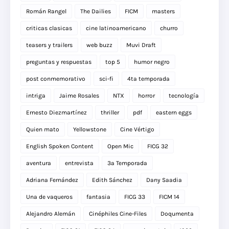
Román Rangel
The Dailies
FICM
masters
criticas clasicas
cine latinoamericano
churro
teasers y trailers
web buzz
Muvi Draft
preguntas y respuestas
top 5
humor negro
post conmemorativo
sci-fi
4ta temporada
intriga
Jaime Rosales
NTX
horror
tecnología
Ernesto Diezmartínez
thriller
pdf
eastern eggs
Quien mato
Yellowstone
Cine Vértigo
English Spoken Content
Open Mic
FICG 32
aventura
entrevista
3a Temporada
Adriana Fernández
Edith Sánchez
Dany Saadia
Una de vaqueros
fantasia
FICG 33
FICM 14
Alejandro Alemán
Cinéphiles Cine-Files
Doqumenta