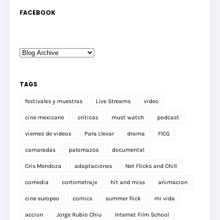
FACEBOOK
TAGS
festivales y muestras
Live Streams
video
cine mexicano
criticas
must watch
podcast
viernes de videos
Para Llevar
drama
FICG
camaradas
palomazos
documental
Cris Mendoza
adaptaciones
Net Flicks and Chill
comedia
cortometraje
hit and miss
animacion
cine europeo
comics
summer flick
mi vida
accion
Jorge Rubio Chiu
Internet Film School