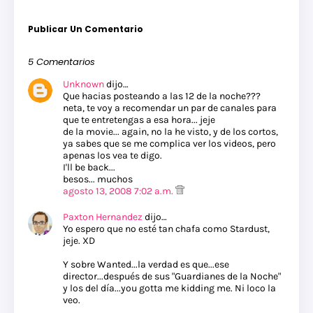
Publicar Un Comentario
5 Comentarios
Unknown
dijo…
Que hacias posteando a las 12 de la noche???
neta, te voy a recomendar un par de canales para
que te entretengas a esa hora... jeje
de la movie... again, no la he visto, y de los cortos,
ya sabes que se me complica ver los videos, pero
apenas los vea te digo.
I'll be back...
besos... muchos
agosto 13, 2008 7:02 a.m.
Paxton Hernandez
dijo…
Yo espero que no esté tan chafa como Stardust,
jeje. XD
Y sobre Wanted...la verdad es que...ese
director...después de sus "Guardianes de la Noche"
y los del día...you gotta me kidding me. Ni loco la
veo.