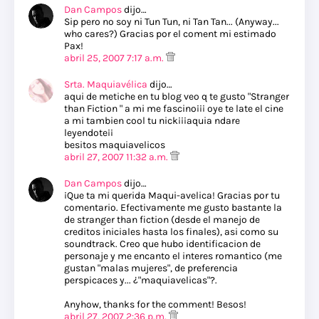
Dan Campos
dijo…
Sip pero no soy ni Tun Tun, ni Tan Tan... (Anyway...
who cares?) Gracias por el coment mi estimado
Pax!
abril 25, 2007 7:17 a.m.
Srta. Maquiavélica
dijo…
aqui de metiche en tu blog veo q te gusto "Stranger
than Fiction " a mi me fascino¡¡¡ oye te late el cine
a mi tambien cool tu nick¡¡¡aquia ndare
leyendote¡¡
besitos maquiavelicos
abril 27, 2007 11:32 a.m.
Dan Campos
dijo…
¡Que ta mi querida Maqui-avelica! Gracias por tu
comentario. Efectivamente me gusto bastante la
de stranger than fiction (desde el manejo de
creditos iniciales hasta los finales), asi como su
soundtrack. Creo que hubo identificacion de
personaje y me encanto el interes romantico (me
gustan "malas mujeres", de preferencia
perspicaces y... ¿"maquiavelicas"?.
Anyhow, thanks for the comment! Besos!
abril 27, 2007 2:36 p.m.