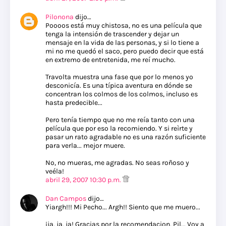
Pilonona
dijo…
Poooos está muy chistosa, no es una película que
tenga la intensión de trascender y dejar un
mensaje en la vida de las personas, y si lo tiene a
mi no me quedó el saco, pero puedo decir que está
en extremo de entretenida, me reí mucho.
Travolta muestra una fase que por lo menos yo
desconicía. Es una típica aventura en dónde se
concentran los colmos de los colmos, incluso es
hasta predecible...
Pero tenía tiempo que no me reía tanto con una
película que por eso la recomiendo. Y si reìrte y
pasar un rato agradable no es una razón suficiente
para verla... mejor muere.
No, no mueras, me agradas. No seas roñoso y
veéla!
abril 29, 2007 10:30 p.m.
Dan Campos
dijo…
Yiargh!!! Mi Pecho... Argh!! Siento que me muero...
¡ja, ja, ja! Gracias por la recomendacion, Pil... Voy a