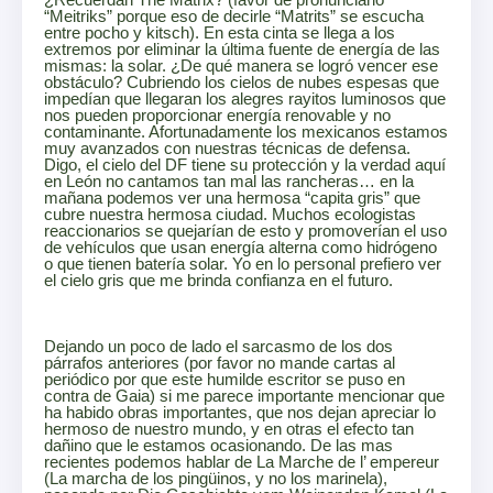
“Meitriks” porque eso de decirle “Matrits” se escucha
entre pocho y kitsch). En esta cinta se llega a los
extremos por eliminar la última fuente de energía de las
mismas: la solar. ¿De qué manera se logró vencer ese
obstáculo? Cubriendo los cielos de nubes espesas que
impedían que llegaran los alegres rayitos luminosos que
nos pueden proporcionar energía renovable y no
contaminante. Afortunadamente los mexicanos estamos
muy avanzados con nuestras técnicas de defensa.
Digo, el cielo del DF tiene su protección y la verdad aquí
en León no cantamos tan mal las rancheras… en la
mañana podemos ver una hermosa “capita gris” que
cubre nuestra hermosa ciudad. Muchos ecologistas
reaccionarios se quejarían de esto y promoverían el uso
de vehículos que usan energía alterna como hidrógeno
o que tienen batería solar. Yo en lo personal prefiero ver
el cielo gris que me brinda confianza en el futuro.
Dejando un poco de lado el sarcasmo de los dos
párrafos anteriores (por favor no mande cartas al
periódico por que este humilde escritor se puso en
contra de Gaia) si me parece importante mencionar que
ha habido obras importantes, que nos dejan apreciar lo
hermoso de nuestro mundo, y en otras el efecto tan
dañino que le estamos ocasionando. De las mas
recientes podemos hablar de La Marche de l’ empereur
(La marcha de los pingüinos, y no los marinela),