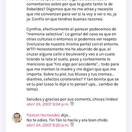
comentarios sobre por que te gusto tanto la de
Rebeldes? Digamos que no me atrae y necesito
que me convenzan para ver si la voy a ver o no, ja
ja. Confio en que tendras buenas razones.
Cynthia, efectivamente al parecer padecemos de
"memoria selectiva". Lo genial del caso es que en
otras culturas o entornos si podemos ver respeto
(inclusive de nuestra misma parte) con el entorno.
WTF! Honestamente me he aburrido de que, al
cruzar alguna calle o boulevard y veo a un cuate
tirando la lata al suelo, paso y cortesmente le
menciono que "tiro algo por accidente"... todo para
que me menten la madre y me digan que que me
importa. Sobre tu piel, tus blusas y tus cremas...
diantres, ¿efectos colaterales? Y tan bonita que se
ve tu piel (¿eso lo dije o lo pense? ups... cambio de
tema).
Saludos y gracias por sus coments, chicas lindas!
abril 24, 2007 9:04 p.m.
Paxton Hernandez
dijo…
No te odies. Tin Tán lo hacía y era bien chido.
abril 24, 2007 9:20 p.m.