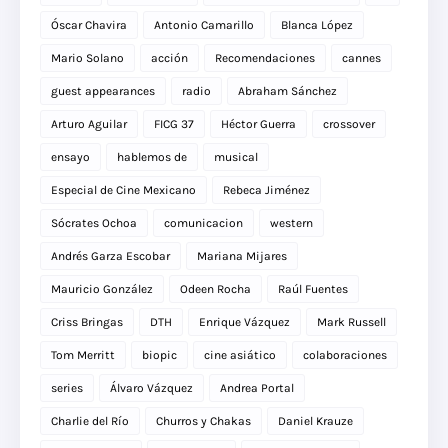
Óscar Chavira
Antonio Camarillo
Blanca López
Mario Solano
acción
Recomendaciones
cannes
guest appearances
radio
Abraham Sánchez
Arturo Aguilar
FICG 37
Héctor Guerra
crossover
ensayo
hablemos de
musical
Especial de Cine Mexicano
Rebeca Jiménez
Sócrates Ochoa
comunicacion
western
Andrés Garza Escobar
Mariana Mijares
Mauricio González
Odeen Rocha
Raúl Fuentes
Criss Bringas
DTH
Enrique Vázquez
Mark Russell
Tom Merritt
biopic
cine asiático
colaboraciones
series
Álvaro Vázquez
Andrea Portal
Charlie del Río
Churros y Chakas
Daniel Krauze