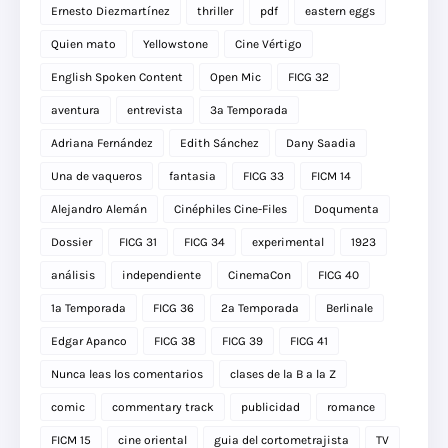
Ernesto Diezmartínez
thriller
pdf
eastern eggs
Quien mato
Yellowstone
Cine Vértigo
English Spoken Content
Open Mic
FICG 32
aventura
entrevista
3a Temporada
Adriana Fernández
Edith Sánchez
Dany Saadia
Una de vaqueros
fantasia
FICG 33
FICM 14
Alejandro Alemán
Cinéphiles Cine-Files
Doqumenta
Dossier
FICG 31
FICG 34
experimental
1923
análisis
independiente
CinemaCon
FICG 40
1a Temporada
FICG 36
2a Temporada
Berlinale
Edgar Apanco
FICG 38
FICG 39
FICG 41
Nunca leas los comentarios
clases de la B a la Z
comic
commentary track
publicidad
romance
FICM 15
cine oriental
guia del cortometrajista
TV