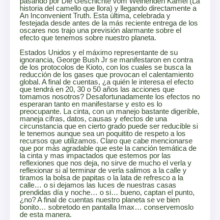
pasando por Die Geschichte vom Weinenden Kamel (La
historia del camello que llora) y llegando directamente a
An Inconvenient Truth. Esta última, celebrada y
festejada desde antes de la más reciente entrega de los
oscares nos trajo una previsión alarmante sobre el
efecto que tenemos sobre nuestro planeta.
Estados Unidos y el máximo representante de su
ignorancia, George Bush Jr se manifestaron en contra
de los protocolos de Kioto, con los cuales se busca la
reducción de los gases que provocan el calentamiento
global. A final de cuentas, ¿a quién le interesa el efecto
que tendrá en 20, 30 o 50 años las acciones que
tomamos nosotros? Desafortunadamente los efectos no
esperaran tanto en manifestarse y esto es lo
preocupante. La cinta, con un manejo bastante digerible,
maneja cifras, datos, causas y efectos de una
circunstancia que en cierto grado puede ser reducible si
le tenemos aunque sea un poquitito de respeto a los
recursos que utilizamos. Claro que cabe mencionarse
que por más agradable que este la canción temática de
la cinta y mas impactados que estemos por las
reflexiones que nos deja, no sirve de mucho el verla y
reflexionar si al terminar de verla salimos a la calle y
tiramos la bolsa de papitas o la lata de refresco a la
calle… o si dejamos las luces de nuestras casas
prendidas día y noche… o si… bueno, captan el punto,
¿no? A final de cuentas nuestro planeta se ve bien
bonito… sobretodo en pantalla Imax… conservemoslo
de esta manera.