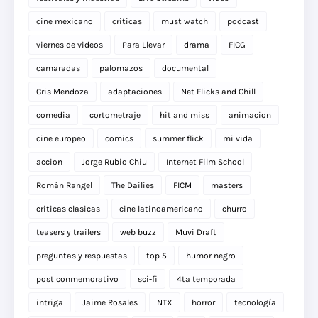
cine mexicano
criticas
must watch
podcast
viernes de videos
Para Llevar
drama
FICG
camaradas
palomazos
documental
Cris Mendoza
adaptaciones
Net Flicks and Chill
comedia
cortometraje
hit and miss
animacion
cine europeo
comics
summer flick
mi vida
accion
Jorge Rubio Chiu
Internet Film School
Román Rangel
The Dailies
FICM
masters
criticas clasicas
cine latinoamericano
churro
teasers y trailers
web buzz
Muvi Draft
preguntas y respuestas
top 5
humor negro
post conmemorativo
sci-fi
4ta temporada
intriga
Jaime Rosales
NTX
horror
tecnología