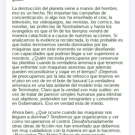
La destrucción del planeta viene a manos del hombre,
eso es un hecho. No importan las campañas de
concientización, si algo nos ha enseñado el cine, la
televisión, los videojuegos, las revistas, los comics, las
novelas, las profecías de Nostradamus y hasta los
evangelios es que el fin de los tiempos vendrá de
manera cataclística a causa de nuestras acciones. Si
analizamos la evidencia recolectada, lo más probable es
que todos terminemos siendo dominados por las
máquinas que en este momento se están diseñando
con capacidades que podrían llegar a ser superiores a
nosotros. ¿Quién necesita preocuparse por conservar
las plantitas cuando la verdadera amenaza que tenemos
que enfrentar son maquinas asesinas que además
pueden reconstituirse y viajar en el tiempo? ¡Dejemos
de preocuparnos por la lata de refresco que tiramos en
el piso en vez de en el bote de basura! La verdadera
amenaza es una lata andante del modelo más reciente
de Terminator. Claro que la verdad son más sutiles: en
vez de tratar de parecer simples humanos para eliminar
sus objetivos, pretenden ser inmigrantes y convertirse
en Gobernators. Eso en verdad esta de miedo.
Ahora bien, ¿Qué ocurre cuando las maquinas nos
lleguen a dominar? Tendremos que organizarnos y ver
como recuperamos el control. Desafortunadamente
otras obras de ficción nos han enseñado que debemos
ser muy cuidadosos con la manera en que lo hacemos.
¿Recuerdan The Matrix? (favor de pronunciarlo