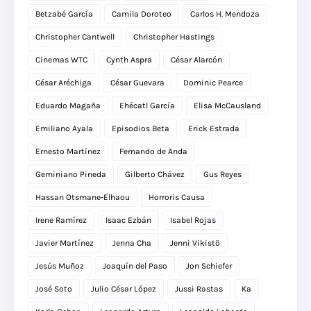
Betzabé García
Camila Doroteo
Carlos H. Mendoza
Christopher Cantwell
Christopher Hastings
Cinemas WTC
Cynth Aspra
César Alarcón
César Aréchiga
César Guevara
Dominic Pearce
Eduardo Magaña
Ehécatl García
Elisa McCausland
Emiliano Ayala
Episodios Beta
Erick Estrada
Ernesto Martínez
Fernando de Anda
Geminiano Pineda
Gilberto Chávez
Gus Reyes
Hassan Otsmane-Elhaou
Horroris Causa
Irene Ramírez
Isaac Ezbán
Isabel Rojas
Javier Martínez
Jenna Cha
Jenni Vikistö
Jesús Muñoz
Joaquín del Paso
Jon Schiefer
José Soto
Julio César López
Jussi Rastas
Ka