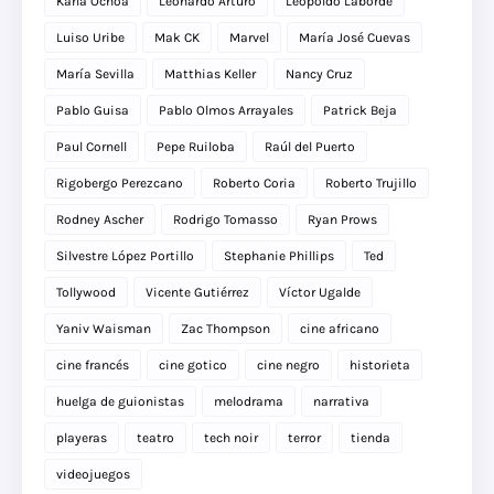
Karla Ochoa
Leonardo Arturo
Leopoldo Laborde
Luiso Uribe
Mak CK
Marvel
María José Cuevas
María Sevilla
Matthias Keller
Nancy Cruz
Pablo Guisa
Pablo Olmos Arrayales
Patrick Beja
Paul Cornell
Pepe Ruiloba
Raúl del Puerto
Rigobergo Perezcano
Roberto Coria
Roberto Trujillo
Rodney Ascher
Rodrigo Tomasso
Ryan Prows
Silvestre López Portillo
Stephanie Phillips
Ted
Tollywood
Vicente Gutiérrez
Víctor Ugalde
Yaniv Waisman
Zac Thompson
cine africano
cine francés
cine gotico
cine negro
historieta
huelga de guionistas
melodrama
narrativa
playeras
teatro
tech noir
terror
tienda
videojuegos