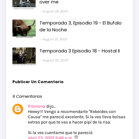
over me
August 26, 2007
Temporada 3, Episodio 19 - El Bufalo
de la Noche
August 21, 2007
Temporada 3 Episodio 18 - Hostal II
August 20, 2007
Publicar Un Comentario
9 Comentarios
Pilonona
dijo…
Heeey!!! Vengo a recomendarte "Rebeldes con
Causa" me pareció excelente. Si la ves lleva bolsas
extras por que te vas a hacer pipí de la risa.
Si la ves cuentame que te pareció.
abril 23, 2007 9:48 p.m.