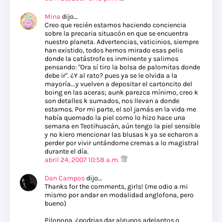
Mina
dijo…
Creo que recién estamos haciendo conciencia
sobre la precaria situacón en que se encuentra
nuestro planeta. Advertencias, vaticinios, siempre
han existido, todos hemos mirado esas pelis
donde la catástrofe es inminente y salimos
pensando: "Ora sí tiro la bolsa de palomitas donde
debe ir". ¿Y al rato? pues ya se le olvida a la
mayoría...y vuelven a depositar el cartoncito del
boing en las aceras; aunk parezca mínimo, creo k
son detalles k sumados, nos llevan a donde
estamos. Por mi parte, el sol jamás en la vida me
había quemado la piel como lo hizo hace una
semana en Teotihuacán, aún tengo la piel sensible
y no kiero mencionar las blusas k ya se echaron a
perder por vivir untándome cremas a lo magistral
durante el día.
abril 24, 2007 10:58 a.m.
Dan Campos
dijo…
Thanks for the comments, girls! (me odio a mi
mismo por andar en modalidad anglofona, pero
bueno)
Pilonona, ¿podrias dar algunos adelantos o