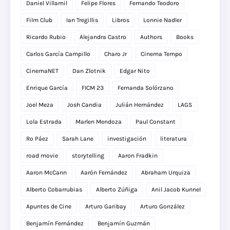
Daniel Villamil
Felipe Flores
Fernando Teodoro
Film Club
Ian Tregillis
Libros
Lonnie Nadler
Ricardo Rubio
Alejandra Castro
Authors
Books
Carlos García Campillo
Charo Jr
Cinema Tempo
CinemaNET
Dan Zlotnik
Edgar Nito
Enrique García
FICM 23
Fernanda Solórzano
Joel Meza
Josh Candia
Julián Hernández
LAGS
Lola Estrada
Marlen Mendoza
Paul Constant
Ro Páez
Sarah Lane
investigación
literatura
road movie
storytelling
Aaron Fradkin
Aaron McCann
Aarón Fernández
Abraham Urquiza
Alberto Cobarrubias
Alberto Zúñiga
Anil Jacob Kunnel
Apuntes de Cine
Arturo Garibay
Arturo González
Benjamín Fernández
Benjamín Guzmán