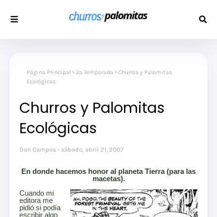
Página Principal
3a Temporada
Churros y Palomitas
Ecológicas
Churros y Palomitas
Ecológicas
Dan Campos
sábado, abril 21, 2007
En donde hacemos honor al planeta Tierra (para las
macetas).
Cuando mi
editora me
pidió si podía
escribir algo