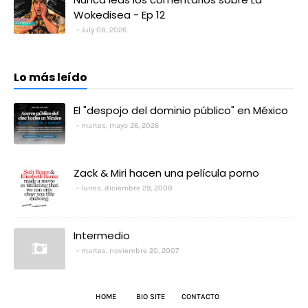
Wokedisea - Ep 12
July 08, 2026
Lo más leído
El "despojo del dominio público" en México
martes, mayo 26, 2026
Zack & Miri hacen una película porno
lunes, diciembre 29, 2008
Intermedio
martes, noviembre 20, 2007
HOME
BIO SITE
CONTACTO