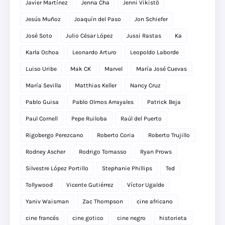
Javier Martínez
Jenna Cha
Jenni Vikistö
Jesús Muñoz
Joaquín del Paso
Jon Schiefer
José Soto
Julio César López
Jussi Rastas
Ka
Karla Ochoa
Leonardo Arturo
Leopoldo Laborde
Luiso Uribe
Mak CK
Marvel
María José Cuevas
María Sevilla
Matthias Keller
Nancy Cruz
Pablo Guisa
Pablo Olmos Arrayales
Patrick Beja
Paul Cornell
Pepe Ruiloba
Raúl del Puerto
Rigobergo Perezcano
Roberto Coria
Roberto Trujillo
Rodney Ascher
Rodrigo Tomasso
Ryan Prows
Silvestre López Portillo
Stephanie Phillips
Ted
Tollywood
Vicente Gutiérrez
Víctor Ugalde
Yaniv Waisman
Zac Thompson
cine africano
cine francés
cine gotico
cine negro
historieta