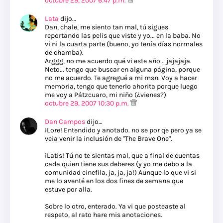
octubre 29, 2007 6:47 p.m.
Lata
dijo…
Dan, chale, me siento tan mal, tú sigues
reportando las pelis que viste y yo... en la baba. No
vi ni la cuarta parte (bueno, yo tenía días normales
de chamba).
Arggg, no me acuerdo qué vi este año... jajajaja.
Neto... tengo que buscar en alguna página, porque
no me acuerdo. Te agregué a mi msn. Voy a hacer
memoria, tengo que tenerlo ahorita porque luego
me voy a Pátzcuaro, mi niño (¿vienes?)
octubre 29, 2007 10:30 p.m.
Dan Campos
dijo…
¡Lore! Entendido y anotado. no se por qe pero ya se
veia venir la inclusión de "The Brave One".
¡Latis! Tú no te sientas mal, que a final de cuentas
cada quien tiene sus deberes (y yo me debo a la
comunidad cinefila, ja, ja, ja!) Aunque lo que vi si
me lo aventé en los dos fines de semana que
estuve por alla.
Sobre lo otro, enterado. Ya vi que posteaste al
respeto, al rato hare mis anotaciones.