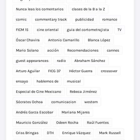
Nunca leas los comentarios
clases de la B a la Z
comic
commentary track
publicidad
romance
FICM 15
cine oriental
guia del cortometrajista
TV
Óscar Chavira
Antonio Camarillo
Blanca López
Mario Solano
acción
Recomendaciones
cannes
guest appearances
radio
Abraham Sánchez
Arturo Aguilar
FICG 37
Héctor Guerra
crossover
ensayo
hablemos de
musical
Especial de Cine Mexicano
Rebeca Jiménez
Sócrates Ochoa
comunicacion
western
Andrés Garza Escobar
Mariana Mijares
Mauricio González
Odeen Rocha
Raúl Fuentes
Criss Bringas
DTH
Enrique Vázquez
Mark Russell