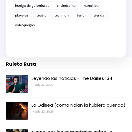
huelga de guionistas
melodrama
narrativa
playeras
teatro
tech noir
terror
tienda
videojuegos
Ruleta Rusa
Leyendo las noticias - The Dailies 134
July 27, 2026
La Odisea (como Nolan la hubiera querido)
July 22, 2026
Nunca leas los comentarios sobre La