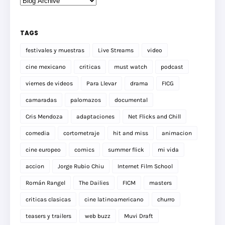
TAGS
festivales y muestras
Live Streams
video
cine mexicano
criticas
must watch
podcast
viernes de videos
Para Llevar
drama
FICG
camaradas
palomazos
documental
Cris Mendoza
adaptaciones
Net Flicks and Chill
comedia
cortometraje
hit and miss
animacion
cine europeo
comics
summer flick
mi vida
accion
Jorge Rubio Chiu
Internet Film School
Román Rangel
The Dailies
FICM
masters
criticas clasicas
cine latinoamericano
churro
teasers y trailers
web buzz
Muvi Draft