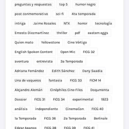
preguntas y respuestas
top 5
humor negro
post conmemorativo
sci-fi
4ta temporada
intriga
Jaime Rosales
NTX
horror
tecnología
Ernesto Diezmartínez
thriller
pdf
eastern eggs
Quien mato
Yellowstone
Cine Vértigo
English Spoken Content
Open Mic
FICG 32
aventura
entrevista
3a Temporada
Adriana Fernández
Edith Sánchez
Dany Saadia
Una de vaqueros
fantasia
FICG 33
FICM 14
Alejandro Alemán
Cinéphiles Cine-Files
Doqumenta
Dossier
FICG 31
FICG 34
experimental
1923
análisis
independiente
CinemaCon
FICG 40
1a Temporada
FICG 36
2a Temporada
Berlinale
Edgar Apanco
FICG 38
FICG 39
FICG 41