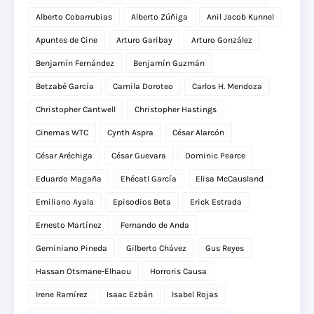
Alberto Cobarrubias
Alberto Zúñiga
Anil Jacob Kunnel
Apuntes de Cine
Arturo Garibay
Arturo González
Benjamín Fernández
Benjamín Guzmán
Betzabé García
Camila Doroteo
Carlos H. Mendoza
Christopher Cantwell
Christopher Hastings
Cinemas WTC
Cynth Aspra
César Alarcón
César Aréchiga
César Guevara
Dominic Pearce
Eduardo Magaña
Ehécatl García
Elisa McCausland
Emiliano Ayala
Episodios Beta
Erick Estrada
Ernesto Martínez
Fernando de Anda
Geminiano Pineda
Gilberto Chávez
Gus Reyes
Hassan Otsmane-Elhaou
Horroris Causa
Irene Ramírez
Isaac Ezbán
Isabel Rojas