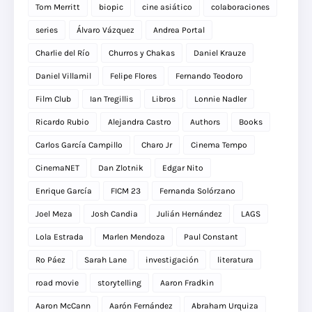
Tom Merritt
biopic
cine asiático
colaboraciones
series
Álvaro Vázquez
Andrea Portal
Charlie del Río
Churros y Chakas
Daniel Krauze
Daniel Villamil
Felipe Flores
Fernando Teodoro
Film Club
Ian Tregillis
Libros
Lonnie Nadler
Ricardo Rubio
Alejandra Castro
Authors
Books
Carlos García Campillo
Charo Jr
Cinema Tempo
CinemaNET
Dan Zlotnik
Edgar Nito
Enrique García
FICM 23
Fernanda Solórzano
Joel Meza
Josh Candia
Julián Hernández
LAGS
Lola Estrada
Marlen Mendoza
Paul Constant
Ro Páez
Sarah Lane
investigación
literatura
road movie
storytelling
Aaron Fradkin
Aaron McCann
Aarón Fernández
Abraham Urquiza