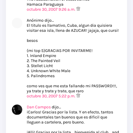
Hamaca Paraguaya
octubre 30, 2007 9:26 a.m.
Anónimo dijo…
El titulo es llamativo, Cuba, algun dia quisiera
visitar esa isla, llena de AZUCAR! jajaja, que cursi!
besos
(mi top 5)GRACIAS POR INVITARME!
1. Inland Empire
2. The Painted Veil
3. Stellet Licht
4. Unknown White Male
5. Palindromes
como ves que me esta fallando mi PASSWORD!!!,
ya trate y trate y trate, que raro
octubre 30, 2007 5:22 p.m.
Dan Campos
dijo…
¡Carlos! Gracias por la lista. Y en efecto, tantos
documentales tan buenos que es dificil que
lleguen a cartelera, pero bueno.
¡Alli! Gracias por la lista... bienvenida al club... and