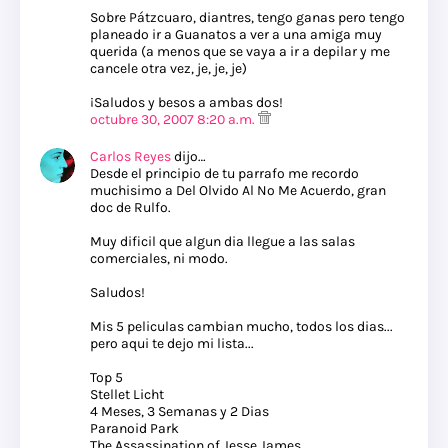
Sobre Pátzcuaro, diantres, tengo ganas pero tengo
planeado ir a Guanatos a ver a una amiga muy
querida (a menos que se vaya a ir a depilar y me
cancele otra vez, je, je, je)
¡Saludos y besos a ambas dos!
octubre 30, 2007 8:20 a.m.
Carlos Reyes
dijo…
Desde el principio de tu parrafo me recordo
muchisimo a Del Olvido Al No Me Acuerdo, gran
doc de Rulfo.
Muy dificil que algun dia llegue a las salas
comerciales, ni modo.
Saludos!
Mis 5 peliculas cambian mucho, todos los dias...
pero aqui te dejo mi lista...
Top 5
Stellet Licht
4 Meses, 3 Semanas y 2 Dias
Paranoid Park
The Assassination of Jesse James