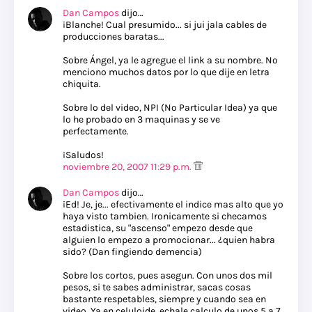
Dan Campos
dijo…
¡Blanche! Cual presumido... si jui jala cables de
producciones baratas...
Sobre Ángel, ya le agregue el link a su nombre. No
menciono muchos datos por lo que dije en letra
chiquita.
Sobre lo del video, NPI (No Particular Idea) ya que
lo he probado en 3 maquinas y se ve
perfectamente.
¡Saludos!
noviembre 20, 2007 11:29 p.m.
Dan Campos
dijo…
¡Ed! Je, je... efectivamente el indice mas alto que yo
haya visto tambien. Ironicamente si checamos
estadistica, su "ascenso" empezo desde que
alguien lo empezo a promocionar... ¿quien habra
sido? (Dan fingiendo demencia)
Sobre los cortos, pues asegun. Con unos dos mil
pesos, si te sabes administrar, sacas cosas
bastante respetables, siempre y cuando sea en
video. Ya en celuloide, echale calculo de unos 5 a 7