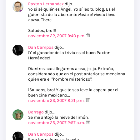
Paxton Hernandez
dijo…
Yo sí sé quién es Ángel. Yo sí leo tu blog. Es el
guionista de la aberrante
Hasta el viento tiene
hueva
. There.
Saludos, bro!!!
noviembre 22, 2007 9:40 p.m.
Dan Campos
dijo…
¡Y el ganador de la trivia es el buen Paxton
Hernández!
Diantres, casi llegamos a eso, je, je. Extraño,
considerando que en el post anterior se menciona
quien era el "hombre misterioso".
¡Saludos, bro! Y que te sea leve la espera por el
buen cine mexicano...
noviembre 23, 2007 8:21 p.m.
Borrego
dijo…
Se me antojó la nieve de limón.
noviembre 25, 2007 2:57 a.m.
Dan Campos
dijo…
Para los calores es la neta...