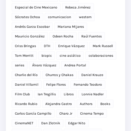
Especial de Cine Mexicano
Rebeca Jiménez
Sócrates Ochoa
comunicacion
western
Andrés Garza Escobar
Mariana Mijares
Mauricio González
Odeen Rocha
Raúl Fuentes
Criss Bringas
DTH
Enrique Vázquez
Mark Russell
Tom Merritt
biopic
cine asiático
colaboraciones
series
Álvaro Vázquez
Andrea Portal
Charlie del Río
Churros y Chakas
Daniel Krauze
Daniel Villamil
Felipe Flores
Fernando Teodoro
Film Club
Ian Tregillis
Libros
Lonnie Nadler
Ricardo Rubio
Alejandra Castro
Authors
Books
Carlos García Campillo
Charo Jr
Cinema Tempo
CinemaNET
Dan Zlotnik
Edgar Nito