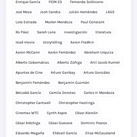
Enrique García
FICM 23
Fernanda Solórzano
Joel Meza
Josh Candia
Julián Hernández
LAGS
Lola Estrada
Marlen Mendoza
Paul Constant
Ro Páez
Sarah Lane
investigación
literatura
road movie
storytelling
Aaron Fradkin
Aaron McCann
Aarón Fernández
Abraham Urquiza
Alberto Cobarrubias
Alberto Zúñiga
Anil Jacob Kunnel
Apuntes de Cine
Arturo Garibay
Arturo González
Benjamín Fernández
Benjamín Guzmán
Betzabé García
Camila Doroteo
Carlos H. Mendoza
Christopher Cantwell
Christopher Hastings
Cinemas WTC
Cynth Aspra
César Alarcón
César Aréchiga
César Guevara
Dominic Pearce
Eduardo Magaña
Ehécatl García
Elisa McCausland