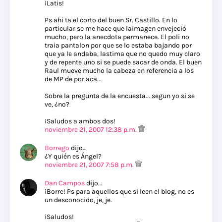
¡Latis!
Ps ahi ta el corto del buen Sr. Castillo. En lo
particular se me hace que laimagen envejeció
mucho, pero la anecdota permanece. El poli no
traia pantalon por que se lo estaba bajando por
que ya le andaba, lastima que no quedo muy claro
y de repente uno si se puede sacar de onda. El buen
Raul mueve mucho la cabeza en referencia a los
de MP de por aca...
Sobre la pregunta de la encuesta... segun yo si se
ve, ¿no?
¡Saludos a ambos dos!
noviembre 21, 2007 12:38 p.m.
Borrego
dijo…
¿Y quién es Ángel?
noviembre 21, 2007 7:58 p.m.
Dan Campos
dijo…
¡Borre! Ps para aquellos que si leen el blog, no es
un desconocido, je, je.
¡Saludos!