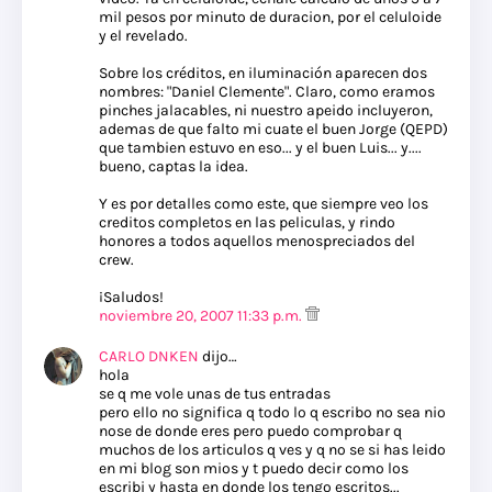
mil pesos por minuto de duracion, por el celuloide
y el revelado.
Sobre los créditos, en iluminación aparecen dos
nombres: "Daniel Clemente". Claro, como eramos
pinches jalacables, ni nuestro apeido incluyeron,
ademas de que falto mi cuate el buen Jorge (QEPD)
que tambien estuvo en eso... y el buen Luis... y....
bueno, captas la idea.
Y es por detalles como este, que siempre veo los
creditos completos en las peliculas, y rindo
honores a todos aquellos menospreciados del
crew.
¡Saludos!
noviembre 20, 2007 11:33 p.m.
CARLO DNKEN
dijo…
hola
se q me vole unas de tus entradas
pero ello no significa q todo lo q escribo no sea nio
nose de donde eres pero puedo comprobar q
muchos de los articulos q ves y q no se si has leido
en mi blog son mios y t puedo decir como los
escribi y hasta en donde los tengo escritos...