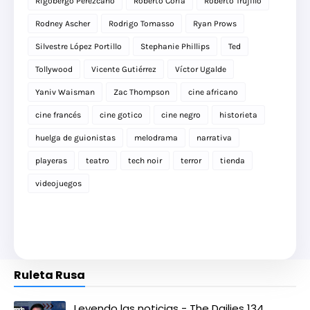
Rigobergo Perezcano
Roberto Coria
Roberto Trujillo
Rodney Ascher
Rodrigo Tomasso
Ryan Prows
Silvestre López Portillo
Stephanie Phillips
Ted
Tollywood
Vicente Gutiérrez
Víctor Ugalde
Yaniv Waisman
Zac Thompson
cine africano
cine francés
cine gotico
cine negro
historieta
huelga de guionistas
melodrama
narrativa
playeras
teatro
tech noir
terror
tienda
videojuegos
Ruleta Rusa
Leyendo las noticias - The Dailies 134