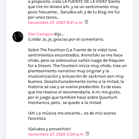
a proposito, viste LA FUENTE DE LA VIDA? Siento
que tire mi dinero ahi, y es un sentimiento muy
poco frecuente... Saludos ah, y de tu blog me fui
por unos tacos...
noviembre 27, 2007 9:21 a.m.
Dan Campos
dijo…
¡Linda! Je, je, gracias por el comentario.
Sobre The Fountian (La Fuente de la vida) tuve
sentimientos encontrados. Aronofski se me hace
chido, pero se sobrevaluo cañón luego de Requien
for a Dream. The Fountain inicia muy chido, trae un
planteamiento narrativo muy original y la
musicalización y actuación de Jackman son muy
buenos. Desafortunadamente como a la mitad, la
historia se cae y se vuelve predecible. Es de esas
que me reservo el recomendarla. A mi me gusto,
por el juego que tambien hace sobre Quantum
mechanics, pero.. se quedo a la mitad.
¡Ah! La música me encanto... es de mis scores
favoritos.
¡Saludos y provechito!
noviembre 27, 2007 2:04 p.m.