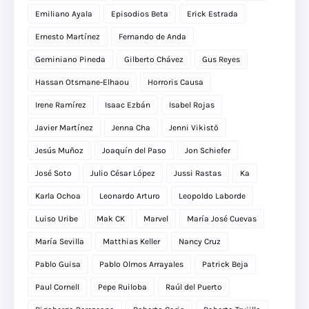
Emiliano Ayala
Episodios Beta
Erick Estrada
Ernesto Martínez
Fernando de Anda
Geminiano Pineda
Gilberto Chávez
Gus Reyes
Hassan Otsmane-Elhaou
Horroris Causa
Irene Ramírez
Isaac Ezbán
Isabel Rojas
Javier Martínez
Jenna Cha
Jenni Vikistö
Jesús Muñoz
Joaquín del Paso
Jon Schiefer
José Soto
Julio César López
Jussi Rastas
Ka
Karla Ochoa
Leonardo Arturo
Leopoldo Laborde
Luiso Uribe
Mak CK
Marvel
María José Cuevas
María Sevilla
Matthias Keller
Nancy Cruz
Pablo Guisa
Pablo Olmos Arrayales
Patrick Beja
Paul Cornell
Pepe Ruiloba
Raúl del Puerto