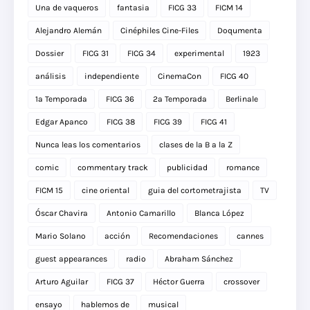
Una de vaqueros
fantasia
FICG 33
FICM 14
Alejandro Alemán
Cinéphiles Cine-Files
Doqumenta
Dossier
FICG 31
FICG 34
experimental
1923
análisis
independiente
CinemaCon
FICG 40
1a Temporada
FICG 36
2a Temporada
Berlinale
Edgar Apanco
FICG 38
FICG 39
FICG 41
Nunca leas los comentarios
clases de la B a la Z
comic
commentary track
publicidad
romance
FICM 15
cine oriental
guia del cortometrajista
TV
Óscar Chavira
Antonio Camarillo
Blanca López
Mario Solano
acción
Recomendaciones
cannes
guest appearances
radio
Abraham Sánchez
Arturo Aguilar
FICG 37
Héctor Guerra
crossover
ensayo
hablemos de
musical