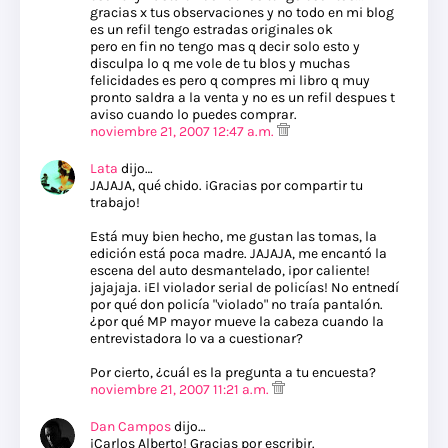
gracias x tus observaciones y no todo en mi blog
es un refil tengo estradas originales ok
pero en fin no tengo mas q decir solo esto y
disculpa lo q me vole de tu blos y muchas
felicidades es pero q compres mi libro q muy
pronto saldra a la venta y no es un refil despues t
aviso cuando lo puedes comprar.
noviembre 21, 2007 12:47 a.m.
Lata
dijo…
JAJAJA, qué chido. ¡Gracias por compartir tu
trabajo!
Está muy bien hecho, me gustan las tomas, la
edición está poca madre. JAJAJA, me encantó la
escena del auto desmantelado, ¡por caliente!
jajajaja. ¡El violador serial de policías! No entnedí
por qué don policía "violado" no traía pantalón.
¿por qué MP mayor mueve la cabeza cuando la
entrevistadora lo va a cuestionar?
Por cierto, ¿cuál es la pregunta a tu encuesta?
noviembre 21, 2007 11:21 a.m.
Dan Campos
dijo…
¡Carlos Alberto! Gracias por escribir.