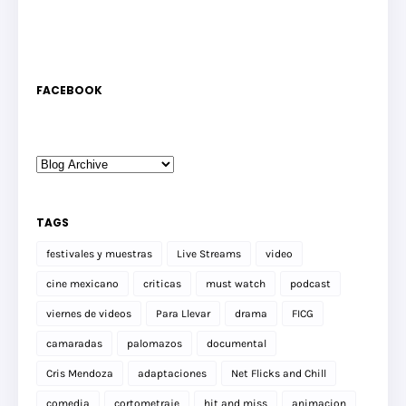
FACEBOOK
TAGS
festivales y muestras
Live Streams
video
cine mexicano
criticas
must watch
podcast
viernes de videos
Para Llevar
drama
FICG
camaradas
palomazos
documental
Cris Mendoza
adaptaciones
Net Flicks and Chill
comedia
cortometraje
hit and miss
animacion