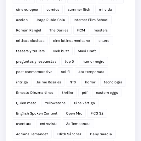
cine europeo
comics
summer flick
mi vida
accion
Jorge Rubio Chiu
Internet Film School
Román Rangel
The Dailies
FICM
masters
criticas clasicas
cine latinoamericano
churro
teasers y trailers
web buzz
Muvi Draft
preguntas y respuestas
top 5
humor negro
post conmemorativo
sci-fi
4ta temporada
intriga
Jaime Rosales
NTX
horror
tecnología
Ernesto Diezmartínez
thriller
pdf
eastern eggs
Quien mato
Yellowstone
Cine Vértigo
English Spoken Content
Open Mic
FICG 32
aventura
entrevista
3a Temporada
Adriana Fernández
Edith Sánchez
Dany Saadia