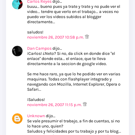
Carlos Reyes
dijo…
buuu... bueno pues ya trate y trate y no pude ver el
video... tendre que verlo en el trabajo... a veces no
puedo ver los videos subidos al blogger
directamente...
saludos!
noviembre 26, 2007 10:58 p.m.
Dan Campos
dijo…
¡Carlos! ¿Neto? Si no, da click en donde dice "el
enlace" donde esta... el enlace, que te lleva
directamente a la seccion de google video.
Se me hace raro, ya que lo he podido ver en varias
maquinas. Todas con flashplayer integrado y
navegando con Mozilla, Internet Explorer, Opera o
Safari...
¡Saludos!
noviembre 26, 2007 11:15 p.m.
Unknown
dijo…
Se vale presumir el trabajo, a fin de cuentas, si no
lo hace uno, quien?
Saludos y felicidades por tu trabajo y por tu blog...