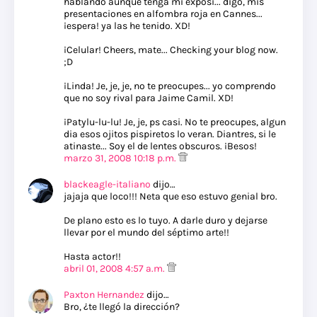
hablando aunque tenga mi exposi... digo, mis
presentaciones en alfombra roja en Cannes...
¡espera! ya las he tenido. XD!
¡Celular! Cheers, mate... Checking your blog now.
;D
¡Linda! Je, je, je, no te preocupes... yo comprendo
que no soy rival para Jaime Camil. XD!
¡Patylu-lu-lu! Je, je, ps casi. No te preocupes, algun
dia esos ojitos pispiretos lo veran. Diantres, si le
atinaste... Soy el de lentes obscuros. ¡Besos!
marzo 31, 2008 10:18 p.m.
blackeagle-italiano
dijo…
jajaja que loco!!! Neta que eso estuvo genial bro.
De plano esto es lo tuyo. A darle duro y dejarse
llevar por el mundo del séptimo arte!!
Hasta actor!!
abril 01, 2008 4:57 a.m.
Paxton Hernandez
dijo…
Bro, ¿te llegó la dirección?