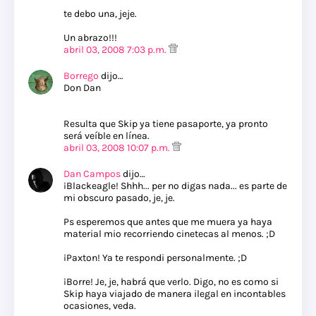
te debo una, jeje.
Un abrazo!!!
abril 03, 2008 7:03 p.m.
Borrego
dijo…
Don Dan
Resulta que Skip ya tiene pasaporte, ya pronto
será veíble en línea.
abril 03, 2008 10:07 p.m.
Dan Campos
dijo…
¡Blackeagle! Shhh... per no digas nada... es parte de
mi obscuro pasado, je, je.
Ps esperemos que antes que me muera ya haya
material mio recorriendo cinetecas al menos. ;D
¡Paxton! Ya te respondi personalmente. ;D
¡Borre! Je, je, habrá que verlo. Digo, no es como si
Skip haya viajado de manera ilegal en incontables
ocasiones, veda.