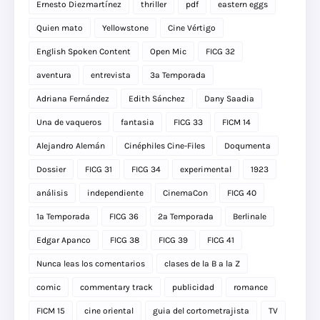
Ernesto Diezmartínez
thriller
pdf
eastern eggs
Quien mato
Yellowstone
Cine Vértigo
English Spoken Content
Open Mic
FICG 32
aventura
entrevista
3a Temporada
Adriana Fernández
Edith Sánchez
Dany Saadia
Una de vaqueros
fantasia
FICG 33
FICM 14
Alejandro Alemán
Cinéphiles Cine-Files
Doqumenta
Dossier
FICG 31
FICG 34
experimental
1923
análisis
independiente
CinemaCon
FICG 40
1a Temporada
FICG 36
2a Temporada
Berlinale
Edgar Apanco
FICG 38
FICG 39
FICG 41
Nunca leas los comentarios
clases de la B a la Z
comic
commentary track
publicidad
romance
FICM 15
cine oriental
guia del cortometrajista
TV