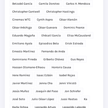
Betzabé García
Camila Doroteo
Carlos H. Mendoza
Christopher Cantwell
Christopher Hastings
Cinemas WTC
Cynth Aspra
César Alarcón
César Aréchiga
César Guevara
Dominic Pearce
Eduardo Magaña
Ehécatl García
Elisa McCausland
Emiliano Ayala
Episodios Beta
Erick Estrada
Ernesto Martínez
Fernando de Anda
Geminiano Pineda
Gilberto Chávez
Gus Reyes
Hassan Otsmane-Elhaou
Horroris Causa
Irene Ramírez
Isaac Ezbán
Isabel Rojas
Javier Martínez
Jenna Cha
Jenni Vikistö
Jesús Muñoz
Joaquín del Paso
Jon Schiefer
José Soto
Julio César López
Jussi Rastas
Ka
Karla Ochoa
Leonardo Arturo
Leopoldo Laborde