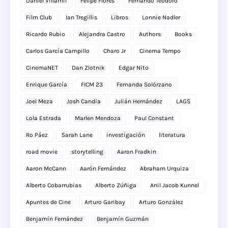
Daniel Villamil
Felipe Flores
Fernando Teodoro
Film Club
Ian Tregillis
Libros
Lonnie Nadler
Ricardo Rubio
Alejandra Castro
Authors
Books
Carlos García Campillo
Charo Jr
Cinema Tempo
CinemaNET
Dan Zlotnik
Edgar Nito
Enrique García
FICM 23
Fernanda Solórzano
Joel Meza
Josh Candia
Julián Hernández
LAGS
Lola Estrada
Marlen Mendoza
Paul Constant
Ro Páez
Sarah Lane
investigación
literatura
road movie
storytelling
Aaron Fradkin
Aaron McCann
Aarón Fernández
Abraham Urquiza
Alberto Cobarrubias
Alberto Zúñiga
Anil Jacob Kunnel
Apuntes de Cine
Arturo Garibay
Arturo González
Benjamín Fernández
Benjamín Guzmán