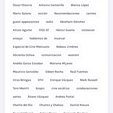
Óscar Chavira
Antonio Camarillo
Blanca López
Mario Solano
acción
Recomendaciones
cannes
guest appearances
radio
Abraham Sánchez
Arturo Aguilar
FICG 37
Héctor Guerra
crossover
ensayo
hablemos de
musical
Especial de Cine Mexicano
Rebeca Jiménez
Sócrates Ochoa
comunicacion
western
Andrés Garza Escobar
Mariana Mijares
Mauricio González
Odeen Rocha
Raúl Fuentes
Criss Bringas
DTH
Enrique Vázquez
Mark Russell
Tom Merritt
biopic
cine asiático
colaboraciones
series
Álvaro Vázquez
Andrea Portal
Charlie del Río
Churros y Chakas
Daniel Krauze