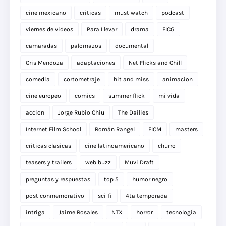
cine mexicano
criticas
must watch
podcast
viernes de videos
Para Llevar
drama
FICG
camaradas
palomazos
documental
Cris Mendoza
adaptaciones
Net Flicks and Chill
comedia
cortometraje
hit and miss
animacion
cine europeo
comics
summer flick
mi vida
accion
Jorge Rubio Chiu
The Dailies
Internet Film School
Román Rangel
FICM
masters
criticas clasicas
cine latinoamericano
churro
teasers y trailers
web buzz
Muvi Draft
preguntas y respuestas
top 5
humor negro
post conmemorativo
sci-fi
4ta temporada
intriga
Jaime Rosales
NTX
horror
tecnología