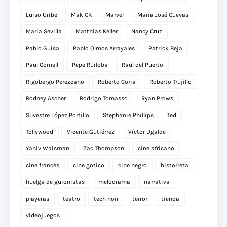
Luiso Uribe
Mak CK
Marvel
María José Cuevas
María Sevilla
Matthias Keller
Nancy Cruz
Pablo Guisa
Pablo Olmos Arrayales
Patrick Beja
Paul Cornell
Pepe Ruiloba
Raúl del Puerto
Rigobergo Perezcano
Roberto Coria
Roberto Trujillo
Rodney Ascher
Rodrigo Tomasso
Ryan Prows
Silvestre López Portillo
Stephanie Phillips
Ted
Tollywood
Vicente Gutiérrez
Víctor Ugalde
Yaniv Waisman
Zac Thompson
cine africano
cine francés
cine gotico
cine negro
historieta
huelga de guionistas
melodrama
narrativa
playeras
teatro
tech noir
terror
tienda
videojuegos