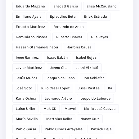
Eduardo Magaña
Ehécatl García
Elisa McCausland
Emiliano Ayala
Episodios Beta
Erick Estrada
Ernesto Martínez
Fernando de Anda
Geminiano Pineda
Gilberto Chávez
Gus Reyes
Hassan Otsmane-Elhaou
Horroris Causa
Irene Ramírez
Isaac Ezbán
Isabel Rojas
Javier Martínez
Jenna Cha
Jenni Vikistö
Jesús Muñoz
Joaquín del Paso
Jon Schiefer
José Soto
Julio César López
Jussi Rastas
Ka
Karla Ochoa
Leonardo Arturo
Leopoldo Laborde
Luiso Uribe
Mak CK
Marvel
María José Cuevas
María Sevilla
Matthias Keller
Nancy Cruz
Pablo Guisa
Pablo Olmos Arrayales
Patrick Beja