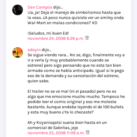
Dan Campos
dijo…
¡Ja, ja! Deja el manejo de simbolismos hasta que
la veas. ¿A poco nunca quisiste ver un smiley onda
Wal-Mart en malas condiciones? XD
¡Saludos, mi buen Ed!
noviembre 24, 2008 6:26 p.m.
adayin
dijo…
Se sigue viendo rara... No se, digo, finalmente voy a
ir a verla (y muy probablemente cuando se
estrene) pero sigo pensando que no esta tan bien
armada como se había anticipado. Igual si le pego
eso de la demanda y su cancelación del estreno,
quien sabe.
El trailer no se ve mal (ni el pasado) pero no es
algo que me emocione mucho mucho. Tampoco he
podido leer el comic original y eso me molesta
bastante. Aunque andaba leyendo el de 100 bullets
y esta muy bueno ¿Ya lo checaste?
Ah y Koyanisqatsi suena bien hasta en un
comercial de Sabritas, jeje
noviembre 25, 2008 11:09 a.m.