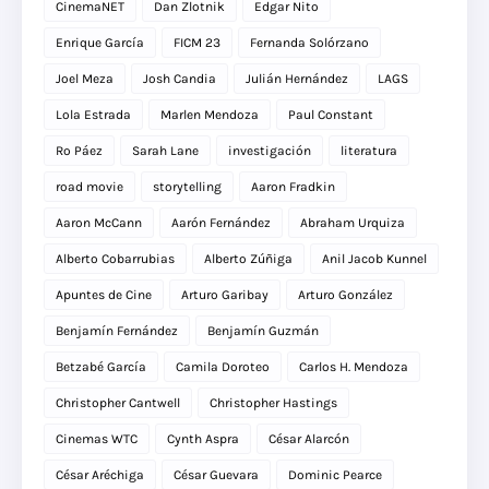
CinemaNET
Dan Zlotnik
Edgar Nito
Enrique García
FICM 23
Fernanda Solórzano
Joel Meza
Josh Candia
Julián Hernández
LAGS
Lola Estrada
Marlen Mendoza
Paul Constant
Ro Páez
Sarah Lane
investigación
literatura
road movie
storytelling
Aaron Fradkin
Aaron McCann
Aarón Fernández
Abraham Urquiza
Alberto Cobarrubias
Alberto Zúñiga
Anil Jacob Kunnel
Apuntes de Cine
Arturo Garibay
Arturo González
Benjamín Fernández
Benjamín Guzmán
Betzabé García
Camila Doroteo
Carlos H. Mendoza
Christopher Cantwell
Christopher Hastings
Cinemas WTC
Cynth Aspra
César Alarcón
César Aréchiga
César Guevara
Dominic Pearce