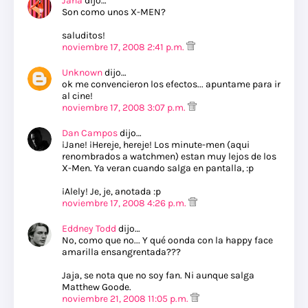
Jana
dijo…
Son como unos X-MEN?
saluditos!
noviembre 17, 2008 2:41 p.m.
Unknown
dijo…
ok me convencieron los efectos... apuntame para ir
al cine!
noviembre 17, 2008 3:07 p.m.
Dan Campos
dijo…
¡Jane! ¡Hereje, hereje! Los minute-men (aqui
renombrados a watchmen) estan muy lejos de los
X-Men. Ya veran cuando salga en pantalla, :p
¡Alely! Je, je, anotada :p
noviembre 17, 2008 4:26 p.m.
Eddney Todd
dijo…
No, como que no... Y qué oonda con la happy face
amarilla ensangrentada???
Jaja, se nota que no soy fan. Ni aunque salga
Matthew Goode.
noviembre 21, 2008 11:05 p.m.