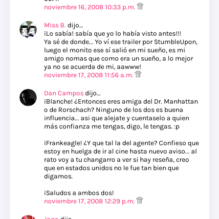
noviembre 16, 2008 10:33 p.m.
Miss B.
dijo…
¡Lo sabía! sabía que yo lo había visto antes!!!
Ya sé de donde... Yo ví ese trailer por StumbleUpon,
luego el monito ese sí salió en mi sueño, es mi
amigo nomas que como era un sueño, a lo mejor
ya no se acuerda de mi, aawww!
noviembre 17, 2008 11:56 a.m.
Dan Campos
dijo…
¡Blanche! ¿Entonces eres amiga del Dr. Manhattan
o de Rorschach? Ninguno de los dos es buena
influencia... asi que alejate y cuentaselo a quien
más confianza me tengas, digo, le tengas. :p
¡Frankeagle! ¿Y que tal la del agente? Confieso que
estoy en huelga de ir al cine hasta nuevo aviso... al
rato voy a tu changarro a ver si hay reseña, creo
que en estados unidos no le fue tan bien que
digamos.
¡Saludos a ambos dos!
noviembre 17, 2008 12:29 p.m.