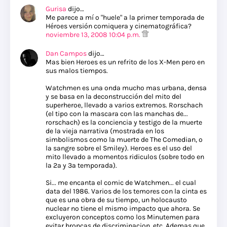
Gurisa
dijo…
Me parece a mí o "huele" a la primer temporada de
Héroes versión comiquera y cinematográfica?
noviembre 13, 2008 10:04 p.m.
Dan Campos
dijo…
Mas bien Heroes es un refrito de los X-Men pero en
sus malos tiempos.
Watchmen es una onda mucho mas urbana, densa
y se basa en la deconstrucción del mito del
superheroe, llevado a varios extremos. Rorschach
(el tipo con la mascara con las manchas de...
rorschach) es la conciencia y testigo de la muerte
de la vieja narrativa (mostrada en los
simbolismos como la muerte de The Comedian, o
la sangre sobre el Smiley). Heroes es el uso del
mito llevado a momentos ridiculos (sobre todo en
la 2a y 3a temporada).
Si... me encanta el comic de Watchmen... el cual
data del 1986. Varios de los temores con la cinta es
que es una obra de su tiempo, un holocausto
nuclear no tiene el mismo impacto que ahora. Se
excluyeron conceptos como los Minutemen para
evitar broncas de discriminacion, etc. Ademas que