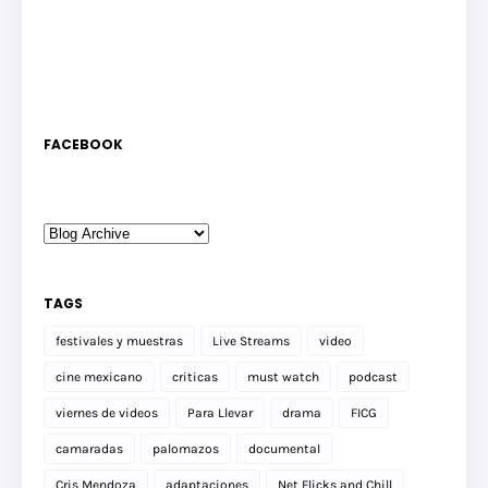
FACEBOOK
TAGS
festivales y muestras
Live Streams
video
cine mexicano
criticas
must watch
podcast
viernes de videos
Para Llevar
drama
FICG
camaradas
palomazos
documental
Cris Mendoza
adaptaciones
Net Flicks and Chill