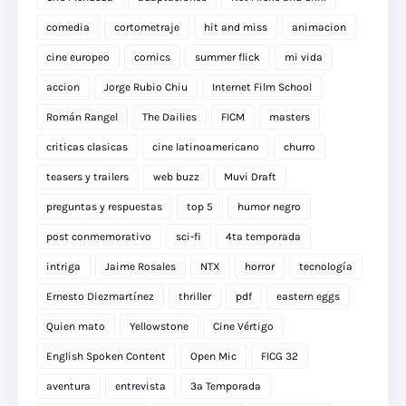
comedia
cortometraje
hit and miss
animacion
cine europeo
comics
summer flick
mi vida
accion
Jorge Rubio Chiu
Internet Film School
Román Rangel
The Dailies
FICM
masters
criticas clasicas
cine latinoamericano
churro
teasers y trailers
web buzz
Muvi Draft
preguntas y respuestas
top 5
humor negro
post conmemorativo
sci-fi
4ta temporada
intriga
Jaime Rosales
NTX
horror
tecnología
Ernesto Diezmartínez
thriller
pdf
eastern eggs
Quien mato
Yellowstone
Cine Vértigo
English Spoken Content
Open Mic
FICG 32
aventura
entrevista
3a Temporada