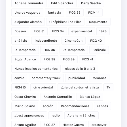
Adriana Fernández
Edith Sánchez
Dany Saadia
Una de vaqueros
fantasia
FICG 33
FICM 14
Alejandro Alemán
Cinéphiles Cine-Files
Doqumenta
Dossier
FICG 31
FICG 34
experimental
1923
análisis
independiente
CinemaCon
FICG 40
1a Temporada
FICG 36
2a Temporada
Berlinale
Edgar Apanco
FICG 38
FICG 39
FICG 41
Nunca leas los comentarios
clases de la B a la Z
comic
commentary track
publicidad
romance
FICM 15
cine oriental
guia del cortometrajista
TV
Óscar Chavira
Antonio Camarillo
Blanca López
Mario Solano
acción
Recomendaciones
cannes
guest appearances
radio
Abraham Sánchez
Arturo Aguilar
FICG 37
Héctor Guerra
crossover