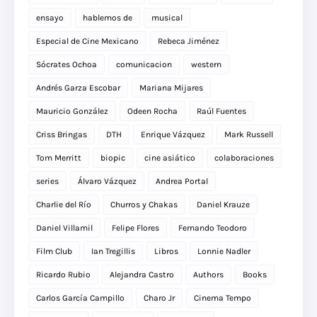
ensayo
hablemos de
musical
Especial de Cine Mexicano
Rebeca Jiménez
Sócrates Ochoa
comunicacion
western
Andrés Garza Escobar
Mariana Mijares
Mauricio González
Odeen Rocha
Raúl Fuentes
Criss Bringas
DTH
Enrique Vázquez
Mark Russell
Tom Merritt
biopic
cine asiático
colaboraciones
series
Álvaro Vázquez
Andrea Portal
Charlie del Río
Churros y Chakas
Daniel Krauze
Daniel Villamil
Felipe Flores
Fernando Teodoro
Film Club
Ian Tregillis
Libros
Lonnie Nadler
Ricardo Rubio
Alejandra Castro
Authors
Books
Carlos García Campillo
Charo Jr
Cinema Tempo