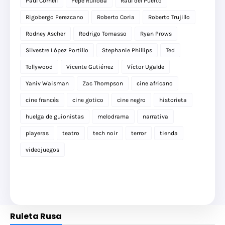
Paul Cornell
Pepe Ruiloba
Raúl del Puerto
Rigobergo Perezcano
Roberto Coria
Roberto Trujillo
Rodney Ascher
Rodrigo Tomasso
Ryan Prows
Silvestre López Portillo
Stephanie Phillips
Ted
Tollywood
Vicente Gutiérrez
Víctor Ugalde
Yaniv Waisman
Zac Thompson
cine africano
cine francés
cine gotico
cine negro
historieta
huelga de guionistas
melodrama
narrativa
playeras
teatro
tech noir
terror
tienda
videojuegos
Ruleta Rusa