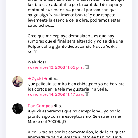
la obra es inadaptable por la cantidad de capas y
material que maneja... pero al parecer con que
salga algo "visualmente bonito" y que respete
levemente la esencia de la obra, podremos estar
satisfechos....
Creo que me explaye demasiado... es que hay
rumores que el final sera alterado y no saldra una
Pulpanocha gigante destrozando Nueva York...
sniff...
¡Saludos!
noviembre 13, 2008 11:05 p.m.
★Oyuki ★
dijo…
Que pelicula se mira bien chida,pero yo no he visto
los cortos en la tele me gustaria ir a verla.
noviembre 14, 2008 11:47 a.m.
Dan Campos
dijo…
¡Oyuki! esperemos que no decepcione... yo por lo
pronto sigo con mi escepticismo. Se estrenara en
Marzo del 20009. ;D
¡Ben! Gracias por los comentarios, lo de la etiqueta
animada te dejo el enlace al rato en tu blog, sirve