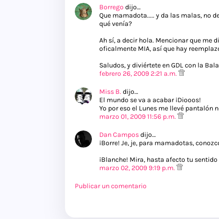
Borrego
dijo…
Que mamadota..... y da las malas, no de
qué venía?
Ah sí, a decir hola. Mencionar que me d
oficalmente MIA, así que hay reemplazo
Saludos, y diviértete en GDL con la Bal
febrero 26, 2009 2:21 a.m.
Miss B.
dijo…
El mundo se va a acabar ¡Diooos!
Yo por eso el Lunes me llevé pantalón n
marzo 01, 2009 11:56 p.m.
Dan Campos
dijo…
¡Borre! Je, je, para mamadotas, conozc
¡Blanche! Mira, hasta afecto tu sentido
marzo 02, 2009 9:19 p.m.
Publicar un comentario