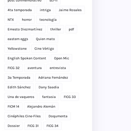
post conmemorativo
sci-fi
4ta temporada
intriga
Jaime Rosales
NTX
horror
tecnología
Ernesto Diezmartínez
thriller
pdf
eastern eggs
Quien mato
Yellowstone
Cine Vértigo
English Spoken Content
Open Mic
FICG 32
aventura
entrevista
3a Temporada
Adriana Fernández
Edith Sánchez
Dany Saadia
Una de vaqueros
fantasia
FICG 33
FICM 14
Alejandro Alemán
Cinéphiles Cine-Files
Doqumenta
Dossier
FICG 31
FICG 34