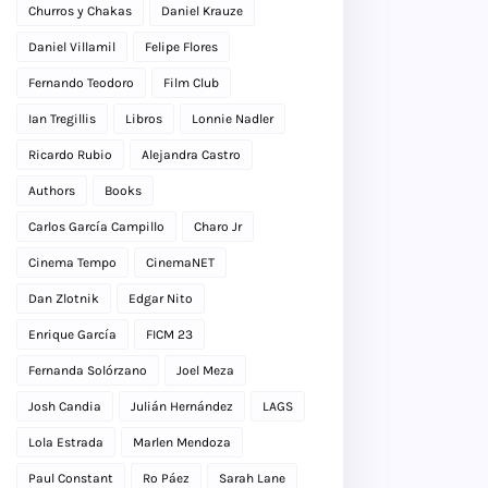
Churros y Chakas
Daniel Krauze
Daniel Villamil
Felipe Flores
Fernando Teodoro
Film Club
Ian Tregillis
Libros
Lonnie Nadler
Ricardo Rubio
Alejandra Castro
Authors
Books
Carlos García Campillo
Charo Jr
Cinema Tempo
CinemaNET
Dan Zlotnik
Edgar Nito
Enrique García
FICM 23
Fernanda Solórzano
Joel Meza
Josh Candia
Julián Hernández
LAGS
Lola Estrada
Marlen Mendoza
Paul Constant
Ro Páez
Sarah Lane