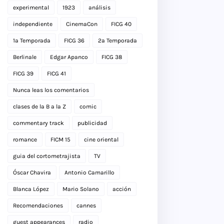
experimental
1923
análisis
independiente
CinemaCon
FICG 40
1a Temporada
FICG 36
2a Temporada
Berlinale
Edgar Apanco
FICG 38
FICG 39
FICG 41
Nunca leas los comentarios
clases de la B a la Z
comic
commentary track
publicidad
romance
FICM 15
cine oriental
guia del cortometrajista
TV
Óscar Chavira
Antonio Camarillo
Blanca López
Mario Solano
acción
Recomendaciones
cannes
guest appearances
radio