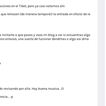
aciones en el Tibet, pero ya casi estamos ahi.
 que retrasen (de manera temporal) la entrada en efecto de la
invitarte a que pases y veas mi blog a ver si encuentras algo
os enlaces, una suerte de fucionar dendritas o algo asi diria
?
do revisando por alla. Hay buena musica. ;D
ncia... :p