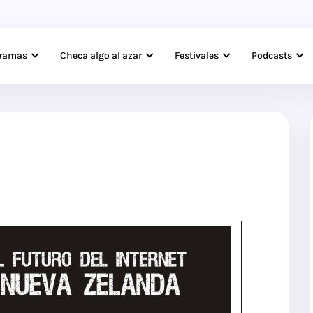
gramas
Checa algo al azar
Festivales
Podcasts