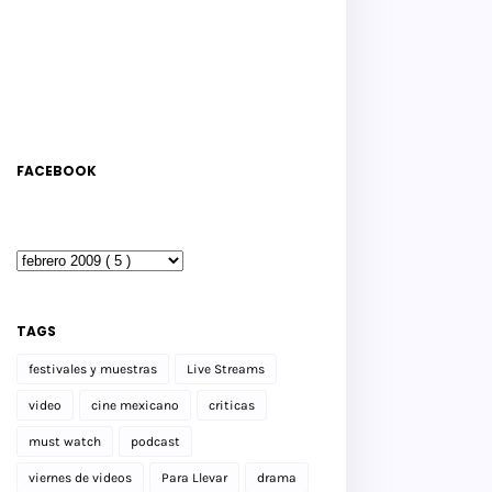
FACEBOOK
TAGS
festivales y muestras
Live Streams
video
cine mexicano
criticas
must watch
podcast
viernes de videos
Para Llevar
drama