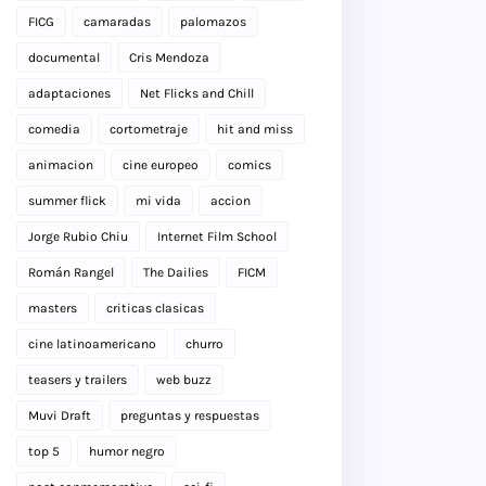
FICG
camaradas
palomazos
documental
Cris Mendoza
adaptaciones
Net Flicks and Chill
comedia
cortometraje
hit and miss
animacion
cine europeo
comics
summer flick
mi vida
accion
Jorge Rubio Chiu
Internet Film School
Román Rangel
The Dailies
FICM
masters
criticas clasicas
cine latinoamericano
churro
teasers y trailers
web buzz
Muvi Draft
preguntas y respuestas
top 5
humor negro