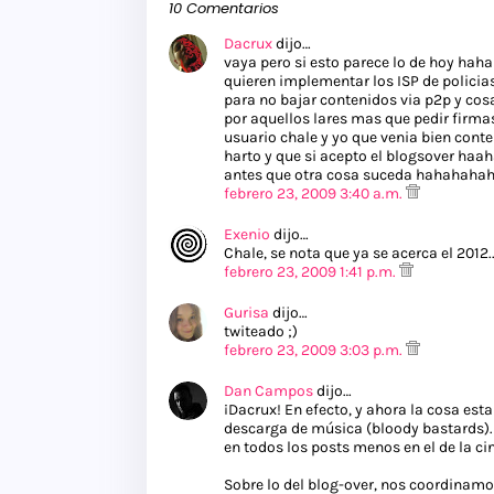
10 Comentarios
Dacrux
dijo…
vaya pero si esto parece lo de hoy haha
quieren implementar los ISP de policias
para no bajar contenidos via p2p y cosas
por aquellos lares mas que pedir firma
usuario chale y yo que venia bien conten
harto y que si acepto el blogsover haa
antes que otra cosa suceda hahahaha
febrero 23, 2009 3:40 a.m.
Exenio
dijo…
Chale, se nota que ya se acerca el 2012..
febrero 23, 2009 1:41 p.m.
Gurisa
dijo…
twiteado ;)
febrero 23, 2009 3:03 p.m.
Dan Campos
dijo…
¡Dacrux! En efecto, y ahora la cosa est
descarga de música (bloody bastards).
en todos los posts menos en el de la ci
Sobre lo del blog-over, nos coordinamos