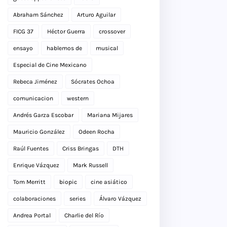
Abraham Sánchez
Arturo Aguilar
FICG 37
Héctor Guerra
crossover
ensayo
hablemos de
musical
Especial de Cine Mexicano
Rebeca Jiménez
Sócrates Ochoa
comunicacion
western
Andrés Garza Escobar
Mariana Mijares
Mauricio González
Odeen Rocha
Raúl Fuentes
Criss Bringas
DTH
Enrique Vázquez
Mark Russell
Tom Merritt
biopic
cine asiático
colaboraciones
series
Álvaro Vázquez
Andrea Portal
Charlie del Río