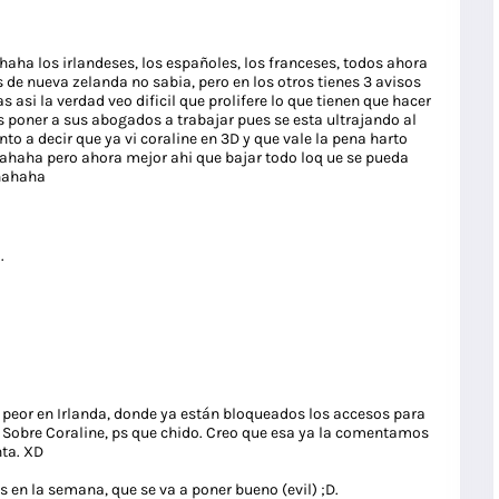
haha los irlandeses, los españoles, los franceses, todos ahora
 de nueva zelanda no sabia, pero en los otros tienes 3 avisos
 asi la verdad veo dificil que prolifere lo que tienen que hacer
s poner a sus abogados a trabajar pues se esta ultrajando al
to a decir que ya vi coraline en 3D y que vale la pena harto
hahaha pero ahora mejor ahi que bajar todo loq ue se pueda
hahaha
.
a peor en Irlanda, donde ya están bloqueados los accesos para
 Sobre Coraline, ps que chido. Creo que esa ya la comentamos
nta. XD
 en la semana, que se va a poner bueno (evil) ;D.