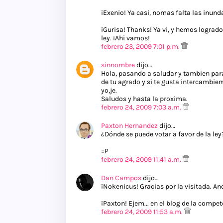
¡Exenio! Ya casi, nomas falta las inund
¡Gurisa! Thanks! Ya vi, y hemos logrado
ley. ¡Ahi vamos!
febrero 23, 2009 7:01 p.m.
sinnombre
dijo…
Hola, pasando a saludar y tambien para 
de tu agrado y si te gusta intercambiem
yo,je.
Saludos y hasta la proxima.
febrero 24, 2009 7:03 a.m.
Paxton Hernandez
dijo…
¿Dónde se puede votar a favor de la ley
=P
febrero 24, 2009 11:41 a.m.
Dan Campos
dijo…
¡Nokenicus! Gracias por la visitada. An
¡Paxton! Ejem... en el blog de la compete
febrero 24, 2009 11:53 a.m.