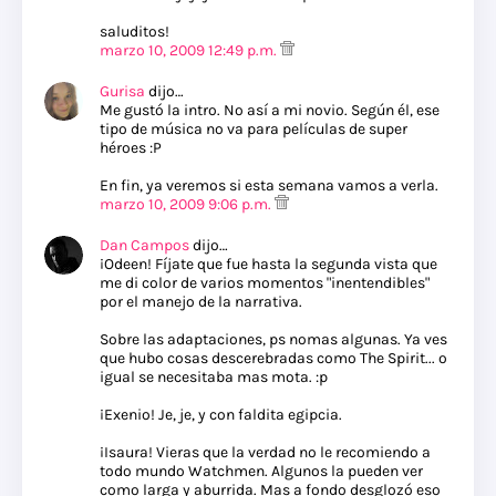
saluditos!
marzo 10, 2009 12:49 p.m.
Gurisa
dijo…
Me gustó la intro. No así a mi novio. Según él, ese
tipo de música no va para películas de super
héroes :P
En fin, ya veremos si esta semana vamos a verla.
marzo 10, 2009 9:06 p.m.
Dan Campos
dijo…
¡Odeen! Fíjate que fue hasta la segunda vista que
me di color de varios momentos "inentendibles"
por el manejo de la narrativa.
Sobre las adaptaciones, ps nomas algunas. Ya ves
que hubo cosas descerebradas como The Spirit... o
igual se necesitaba mas mota. :p
¡Exenio! Je, je, y con faldita egipcia.
¡Isaura! Vieras que la verdad no le recomiendo a
todo mundo Watchmen. Algunos la pueden ver
como larga y aburrida. Mas a fondo desglozó eso