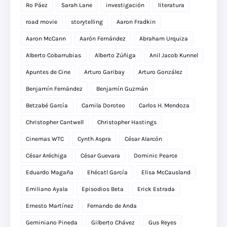
Ro Páez
Sarah Lane
investigación
literatura
road movie
storytelling
Aaron Fradkin
Aaron McCann
Aarón Fernández
Abraham Urquiza
Alberto Cobarrubias
Alberto Zúñiga
Anil Jacob Kunnel
Apuntes de Cine
Arturo Garibay
Arturo González
Benjamín Fernández
Benjamín Guzmán
Betzabé García
Camila Doroteo
Carlos H. Mendoza
Christopher Cantwell
Christopher Hastings
Cinemas WTC
Cynth Aspra
César Alarcón
César Aréchiga
César Guevara
Dominic Pearce
Eduardo Magaña
Ehécatl García
Elisa McCausland
Emiliano Ayala
Episodios Beta
Erick Estrada
Ernesto Martínez
Fernando de Anda
Geminiano Pineda
Gilberto Chávez
Gus Reyes