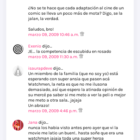
¿No se te hace que cada adaptación al cine de un
comic se lleva un poco más de mota? Digo, se la
jalan, la verdad.
Saludos, bro!
marzo 09, 2009 10:46 a.m.
Exenio
dijo…
JE... la competencia de escubidu en rosado
marzo 09, 2009 11:30 a.m.
isaurapdeve
dijo…
Un miembro de la familia (que no soy yo) está
esperando con super ansia que pasen acá
Watchmen, la neta es que no me ilusona
demasiado, así que espero la atinada opinión de
su mercé pa saber si me meto a ver la peli o mejor
me meto a otra sala.. jajaja
Un abrazo!
marzo 09, 2009 4:46 p.m.
Jana
dijo…
nunca los habia visto antes pero ayer que vi la
movie me latio un buen!.. hasta soñe que era una
watchman jajaja toda una super heroa