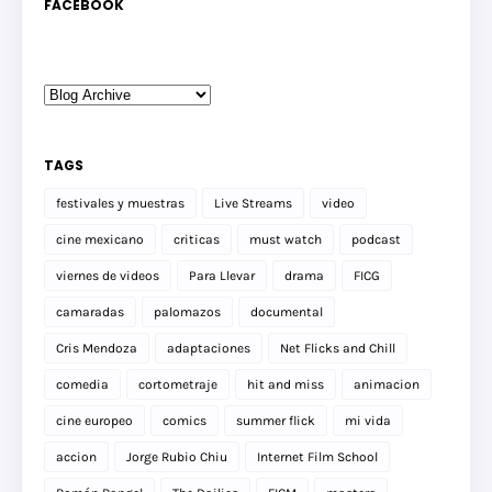
FACEBOOK
TAGS
festivales y muestras
Live Streams
video
cine mexicano
criticas
must watch
podcast
viernes de videos
Para Llevar
drama
FICG
camaradas
palomazos
documental
Cris Mendoza
adaptaciones
Net Flicks and Chill
comedia
cortometraje
hit and miss
animacion
cine europeo
comics
summer flick
mi vida
accion
Jorge Rubio Chiu
Internet Film School