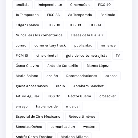
análisis
independiente
CinemaCon
FICG 40
1a Temporada
FICG 36
2a Temporada
Berlinale
Edgar Apanco
FICG 38
FICG 39
FICG 41
Nunca leas los comentarios
clases de la B a la Z
comic
commentary track
publicidad
romance
FICM 15
cine oriental
guia del cortometrajista
TV
Óscar Chavira
Antonio Camarillo
Blanca López
Mario Solano
acción
Recomendaciones
cannes
guest appearances
radio
Abraham Sánchez
Arturo Aguilar
FICG 37
Héctor Guerra
crossover
ensayo
hablemos de
musical
Especial de Cine Mexicano
Rebeca Jiménez
Sócrates Ochoa
comunicacion
western
Andrés Garza Escobar
Mariana Mijares