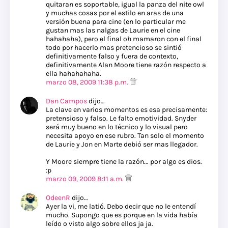
quitaran es soportable, igual la panza del nite owl
y muchas cosas por el estilo en aras de una
versión buena para cine (en lo particular me
gustan mas las nalgas de Laurie en el cine
hahahaha), pero el final oh mamaron con el final
todo por hacerlo mas pretencioso se sintió
definitivamente falso y fuera de contexto,
definitivamente Alan Moore tiene razón respecto a
ella hahahahaha.
marzo 08, 2009 11:38 p.m.
Dan Campos
dijo…
La clave en varios momentos es esa precisamente:
pretensioso y falso. Le falto emotividad. Snyder
será muy bueno en lo técnico y lo visual pero
necesita apoyo en ese rubro. Tan solo el momento
de Laurie y Jon en Marte debió ser mas llegador.
Y Moore siempre tiene la razón... por algo es dios.
:p
marzo 09, 2009 8:11 a.m.
OdeenR
dijo…
Ayer la vi, me latió. Debo decir que no le entendí
mucho. Supongo que es porque en la vida había
leído o visto algo sobre ellos ja ja.