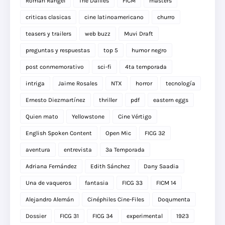
Román Rangel
The Dailies
FICM
masters
criticas clasicas
cine latinoamericano
churro
teasers y trailers
web buzz
Muvi Draft
preguntas y respuestas
top 5
humor negro
post conmemorativo
sci-fi
4ta temporada
intriga
Jaime Rosales
NTX
horror
tecnología
Ernesto Diezmartínez
thriller
pdf
eastern eggs
Quien mato
Yellowstone
Cine Vértigo
English Spoken Content
Open Mic
FICG 32
aventura
entrevista
3a Temporada
Adriana Fernández
Edith Sánchez
Dany Saadia
Una de vaqueros
fantasia
FICG 33
FICM 14
Alejandro Alemán
Cinéphiles Cine-Files
Doqumenta
Dossier
FICG 31
FICG 34
experimental
1923