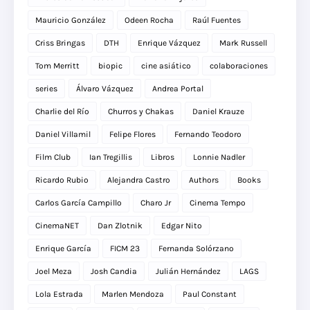
Mauricio González
Odeen Rocha
Raúl Fuentes
Criss Bringas
DTH
Enrique Vázquez
Mark Russell
Tom Merritt
biopic
cine asiático
colaboraciones
series
Álvaro Vázquez
Andrea Portal
Charlie del Río
Churros y Chakas
Daniel Krauze
Daniel Villamil
Felipe Flores
Fernando Teodoro
Film Club
Ian Tregillis
Libros
Lonnie Nadler
Ricardo Rubio
Alejandra Castro
Authors
Books
Carlos García Campillo
Charo Jr
Cinema Tempo
CinemaNET
Dan Zlotnik
Edgar Nito
Enrique García
FICM 23
Fernanda Solórzano
Joel Meza
Josh Candia
Julián Hernández
LAGS
Lola Estrada
Marlen Mendoza
Paul Constant