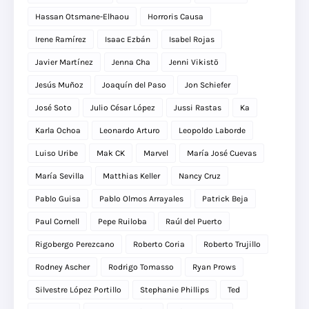
Hassan Otsmane-Elhaou
Horroris Causa
Irene Ramírez
Isaac Ezbán
Isabel Rojas
Javier Martínez
Jenna Cha
Jenni Vikistö
Jesús Muñoz
Joaquín del Paso
Jon Schiefer
José Soto
Julio César López
Jussi Rastas
Ka
Karla Ochoa
Leonardo Arturo
Leopoldo Laborde
Luiso Uribe
Mak CK
Marvel
María José Cuevas
María Sevilla
Matthias Keller
Nancy Cruz
Pablo Guisa
Pablo Olmos Arrayales
Patrick Beja
Paul Cornell
Pepe Ruiloba
Raúl del Puerto
Rigobergo Perezcano
Roberto Coria
Roberto Trujillo
Rodney Ascher
Rodrigo Tomasso
Ryan Prows
Silvestre López Portillo
Stephanie Phillips
Ted