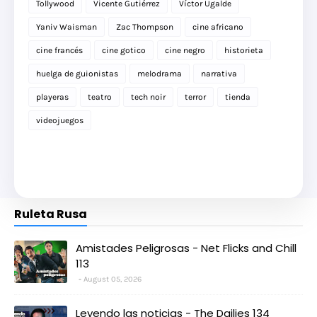
Tollywood
Vicente Gutiérrez
Víctor Ugalde
Yaniv Waisman
Zac Thompson
cine africano
cine francés
cine gotico
cine negro
historieta
huelga de guionistas
melodrama
narrativa
playeras
teatro
tech noir
terror
tienda
videojuegos
Ruleta Rusa
Amistades Peligrosas - Net Flicks and Chill
113
August 05, 2026
Leyendo las noticias - The Dailies 134