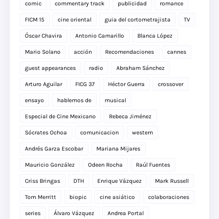
comic
commentary track
publicidad
romance
FICM 15
cine oriental
guia del cortometrajista
TV
Óscar Chavira
Antonio Camarillo
Blanca López
Mario Solano
acción
Recomendaciones
cannes
guest appearances
radio
Abraham Sánchez
Arturo Aguilar
FICG 37
Héctor Guerra
crossover
ensayo
hablemos de
musical
Especial de Cine Mexicano
Rebeca Jiménez
Sócrates Ochoa
comunicacion
western
Andrés Garza Escobar
Mariana Mijares
Mauricio González
Odeen Rocha
Raúl Fuentes
Criss Bringas
DTH
Enrique Vázquez
Mark Russell
Tom Merritt
biopic
cine asiático
colaboraciones
series
Álvaro Vázquez
Andrea Portal