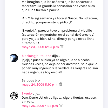
Me imagino que los señores que les encantaria
tener familia grande le pensarian dos veces si es
que ellos fueran a parirlo.
¡Ah! Y la sig semana ya toca el Sueco. No votación,
directito, porque auste lo pidio. ;D
¡Exenio! Al parecer tuvo un problema el videillo
(saturación en youtube, en el canal de Genevray)
pero ya jala bien. Si no, dime y pongo otros links
alternos. ;D
mayo 23, 2009 12:37 p.m.
blackeagle-italiano
dijo…
jejejeje pues si bien ya es algo que se a hecho
muchas veces, no deja de ser divertido, solo que lo
ponen muy ingenuo y la verdad las mujeres no son
nada ingenuas hoy en día!!
Saludos bro.
mayo 24, 2009 11:10 p.m.
Exenio
dijo…
Dan: Deme Ud. otras ligas... sigo a tientas, osease,
sin ver...
mayo 25, 2009 4:23 p.m.