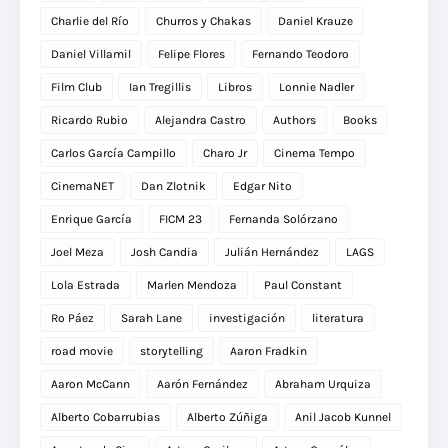
Charlie del Río
Churros y Chakas
Daniel Krauze
Daniel Villamil
Felipe Flores
Fernando Teodoro
Film Club
Ian Tregillis
Libros
Lonnie Nadler
Ricardo Rubio
Alejandra Castro
Authors
Books
Carlos García Campillo
Charo Jr
Cinema Tempo
CinemaNET
Dan Zlotnik
Edgar Nito
Enrique García
FICM 23
Fernanda Solórzano
Joel Meza
Josh Candia
Julián Hernández
LAGS
Lola Estrada
Marlen Mendoza
Paul Constant
Ro Páez
Sarah Lane
investigación
literatura
road movie
storytelling
Aaron Fradkin
Aaron McCann
Aarón Fernández
Abraham Urquiza
Alberto Cobarrubias
Alberto Zúñiga
Anil Jacob Kunnel