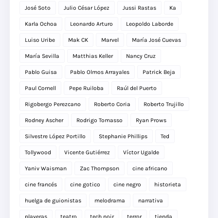
José Soto
Julio César López
Jussi Rastas
Ka
Karla Ochoa
Leonardo Arturo
Leopoldo Laborde
Luiso Uribe
Mak CK
Marvel
María José Cuevas
María Sevilla
Matthias Keller
Nancy Cruz
Pablo Guisa
Pablo Olmos Arrayales
Patrick Beja
Paul Cornell
Pepe Ruiloba
Raúl del Puerto
Rigobergo Perezcano
Roberto Coria
Roberto Trujillo
Rodney Ascher
Rodrigo Tomasso
Ryan Prows
Silvestre López Portillo
Stephanie Phillips
Ted
Tollywood
Vicente Gutiérrez
Víctor Ugalde
Yaniv Waisman
Zac Thompson
cine africano
cine francés
cine gotico
cine negro
historieta
huelga de guionistas
melodrama
narrativa
playeras
teatro
tech noir
terror
tienda