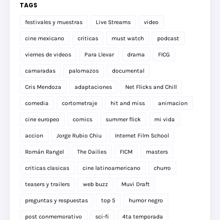
TAGS
festivales y muestras
Live Streams
video
cine mexicano
criticas
must watch
podcast
viernes de videos
Para Llevar
drama
FICG
camaradas
palomazos
documental
Cris Mendoza
adaptaciones
Net Flicks and Chill
comedia
cortometraje
hit and miss
animacion
cine europeo
comics
summer flick
mi vida
accion
Jorge Rubio Chiu
Internet Film School
Román Rangel
The Dailies
FICM
masters
criticas clasicas
cine latinoamericano
churro
teasers y trailers
web buzz
Muvi Draft
preguntas y respuestas
top 5
humor negro
post conmemorativo
sci-fi
4ta temporada