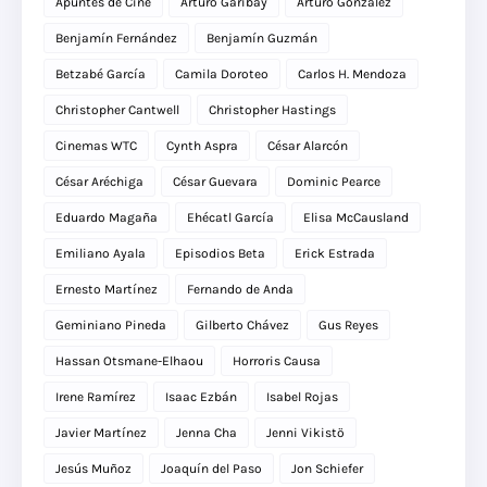
Apuntes de Cine
Arturo Garibay
Arturo González
Benjamín Fernández
Benjamín Guzmán
Betzabé García
Camila Doroteo
Carlos H. Mendoza
Christopher Cantwell
Christopher Hastings
Cinemas WTC
Cynth Aspra
César Alarcón
César Aréchiga
César Guevara
Dominic Pearce
Eduardo Magaña
Ehécatl García
Elisa McCausland
Emiliano Ayala
Episodios Beta
Erick Estrada
Ernesto Martínez
Fernando de Anda
Geminiano Pineda
Gilberto Chávez
Gus Reyes
Hassan Otsmane-Elhaou
Horroris Causa
Irene Ramírez
Isaac Ezbán
Isabel Rojas
Javier Martínez
Jenna Cha
Jenni Vikistö
Jesús Muñoz
Joaquín del Paso
Jon Schiefer