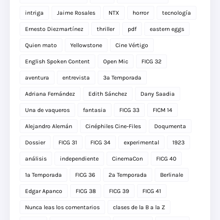
intriga
Jaime Rosales
NTX
horror
tecnología
Ernesto Diezmartínez
thriller
pdf
eastern eggs
Quien mato
Yellowstone
Cine Vértigo
English Spoken Content
Open Mic
FICG 32
aventura
entrevista
3a Temporada
Adriana Fernández
Edith Sánchez
Dany Saadia
Una de vaqueros
fantasia
FICG 33
FICM 14
Alejandro Alemán
Cinéphiles Cine-Files
Doqumenta
Dossier
FICG 31
FICG 34
experimental
1923
análisis
independiente
CinemaCon
FICG 40
1a Temporada
FICG 36
2a Temporada
Berlinale
Edgar Apanco
FICG 38
FICG 39
FICG 41
Nunca leas los comentarios
clases de la B a la Z