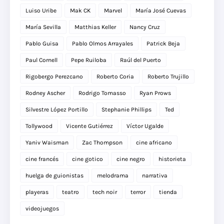
Luiso Uribe
Mak CK
Marvel
María José Cuevas
María Sevilla
Matthias Keller
Nancy Cruz
Pablo Guisa
Pablo Olmos Arrayales
Patrick Beja
Paul Cornell
Pepe Ruiloba
Raúl del Puerto
Rigobergo Perezcano
Roberto Coria
Roberto Trujillo
Rodney Ascher
Rodrigo Tomasso
Ryan Prows
Silvestre López Portillo
Stephanie Phillips
Ted
Tollywood
Vicente Gutiérrez
Víctor Ugalde
Yaniv Waisman
Zac Thompson
cine africano
cine francés
cine gotico
cine negro
historieta
huelga de guionistas
melodrama
narrativa
playeras
teatro
tech noir
terror
tienda
videojuegos