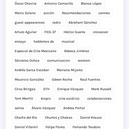
Óscar Chavira
Antonio Camarillo
Blanca López
Mario Solano
acción
Recomendaciones
cannes
guest appearances
radio
Abraham Sánchez
Arturo Aguilar
FICG 37
Héctor Guerra
crossover
ensayo
hablemos de
musical
Especial de Cine Mexicano
Rebeca Jiménez
Sócrates Ochoa
comunicacion
western
Andrés Garza Escobar
Mariana Mijares
Mauricio González
Odeen Rocha
Raúl Fuentes
Criss Bringas
DTH
Enrique Vázquez
Mark Russell
Tom Merritt
biopic
cine asiático
colaboraciones
series
Álvaro Vázquez
Andrea Portal
Charlie del Río
Churros y Chakas
Daniel Krauze
Daniel Villamil
Felipe Flores
Fernando Teodoro