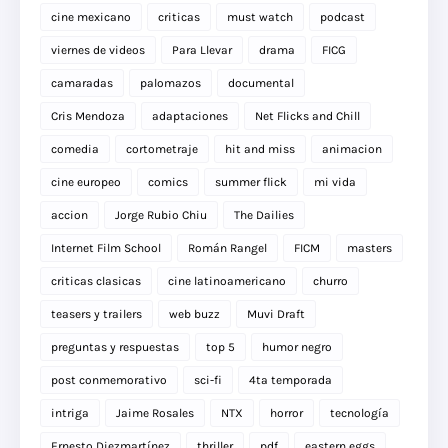
cine mexicano
criticas
must watch
podcast
viernes de videos
Para Llevar
drama
FICG
camaradas
palomazos
documental
Cris Mendoza
adaptaciones
Net Flicks and Chill
comedia
cortometraje
hit and miss
animacion
cine europeo
comics
summer flick
mi vida
accion
Jorge Rubio Chiu
The Dailies
Internet Film School
Román Rangel
FICM
masters
criticas clasicas
cine latinoamericano
churro
teasers y trailers
web buzz
Muvi Draft
preguntas y respuestas
top 5
humor negro
post conmemorativo
sci-fi
4ta temporada
intriga
Jaime Rosales
NTX
horror
tecnología
Ernesto Diezmartínez
thriller
pdf
eastern eggs