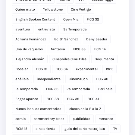
Quien mato
Yellowstone
Cine Vértigo
English Spoken Content
Open Mic
FICG 32
aventura
entrevista
3a Temporada
Adriana Fernández
Edith Sánchez
Dany Saadia
Una de vaqueros
fantasia
FICG 33
FICM 14
Alejandro Alemán
Cinéphiles Cine-Files
Doqumenta
Dossier
FICG 31
FICG 34
experimental
1923
análisis
independiente
CinemaCon
FICG 40
1a Temporada
FICG 36
2a Temporada
Berlinale
Edgar Apanco
FICG 38
FICG 39
FICG 41
Nunca leas los comentarios
clases de la B a la Z
comic
commentary track
publicidad
romance
FICM 15
cine oriental
guia del cortometrajista
TV