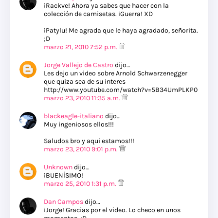
¡Rackve! Ahora ya sabes que hacer con la
colección de camisetas. ¡Guerra! XD
¡Patylu! Me agrada que le haya agradado, señorita.
;D
marzo 21, 2010 7:52 p.m.
Jorge Vallejo de Castro
dijo…
Les dejo un video sobre Arnold Schwarzenegger
que quiza sea de su interes
http://www.youtube.com/watch?v=5B34UmPLKP0
marzo 23, 2010 11:35 a.m.
blackeagle-italiano
dijo…
Muy ingeniosos ellos!!!
Saludos bro y aqui estamos!!!
marzo 23, 2010 9:01 p.m.
Unknown
dijo…
¡BUENÍSIMO!
marzo 25, 2010 1:31 p.m.
Dan Campos
dijo…
¡Jorge! Gracias por el video. Lo checo en unos