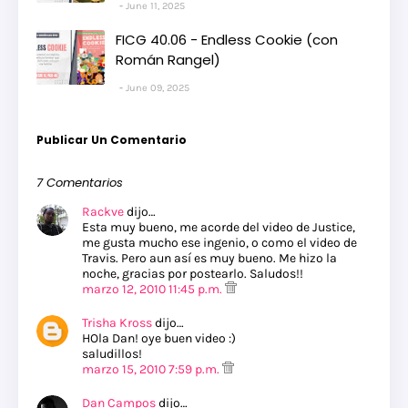
June 11, 2025
FICG 40.06 - Endless Cookie (con
Román Rangel)
June 09, 2025
Publicar Un Comentario
7 Comentarios
Rackve
dijo…
Esta muy bueno, me acorde del video de Justice,
me gusta mucho ese ingenio, o como el video de
Travis. Pero aun así es muy bueno. Me hizo la
noche, gracias por postearlo. Saludos!!
marzo 12, 2010 11:45 p.m.
Trisha Kross
dijo…
HOla Dan! oye buen video :)
saludillos!
marzo 15, 2010 7:59 p.m.
Dan Campos
dijo…