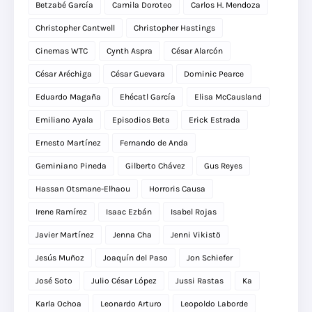
Betzabé García
Camila Doroteo
Carlos H. Mendoza
Christopher Cantwell
Christopher Hastings
Cinemas WTC
Cynth Aspra
César Alarcón
César Aréchiga
César Guevara
Dominic Pearce
Eduardo Magaña
Ehécatl García
Elisa McCausland
Emiliano Ayala
Episodios Beta
Erick Estrada
Ernesto Martínez
Fernando de Anda
Geminiano Pineda
Gilberto Chávez
Gus Reyes
Hassan Otsmane-Elhaou
Horroris Causa
Irene Ramírez
Isaac Ezbán
Isabel Rojas
Javier Martínez
Jenna Cha
Jenni Vikistö
Jesús Muñoz
Joaquín del Paso
Jon Schiefer
José Soto
Julio César López
Jussi Rastas
Ka
Karla Ochoa
Leonardo Arturo
Leopoldo Laborde