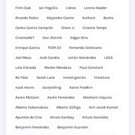
Film Club
Ian Tregillis
Libros
Lonnie Nadler
Ricardo Rubio
Alejandra Castro
Authors
Books
Carlos García Campillo
Charo Jr
Cinema Tempo
CinemaNET
Dan Zlotnik
Edgar Nito
Enrique García
FICM 23
Fernanda Solórzano
Joel Meza
Josh Candia
Julián Hernández
LAGS
Lola Estrada
Marlen Mendoza
Paul Constant
Ro Páez
Sarah Lane
investigación
literatura
road movie
storytelling
Aaron Fradkin
Aaron McCann
Aarón Fernández
Abraham Urquiza
Alberto Cobarrubias
Alberto Zúñiga
Anil Jacob Kunnel
Apuntes de Cine
Arturo Garibay
Arturo González
Benjamín Fernández
Benjamín Guzmán