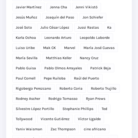
Javier Martínez
Jenna Cha
Jenni Vikistö
Jesús Muñoz
Joaquín del Paso
Jon Schiefer
José Soto
Julio César López
Jussi Rastas
Ka
Karla Ochoa
Leonardo Arturo
Leopoldo Laborde
Luiso Uribe
Mak CK
Marvel
María José Cuevas
María Sevilla
Matthias Keller
Nancy Cruz
Pablo Guisa
Pablo Olmos Arrayales
Patrick Beja
Paul Cornell
Pepe Ruiloba
Raúl del Puerto
Rigobergo Perezcano
Roberto Coria
Roberto Trujillo
Rodney Ascher
Rodrigo Tomasso
Ryan Prows
Silvestre López Portillo
Stephanie Phillips
Ted
Tollywood
Vicente Gutiérrez
Víctor Ugalde
Yaniv Waisman
Zac Thompson
cine africano