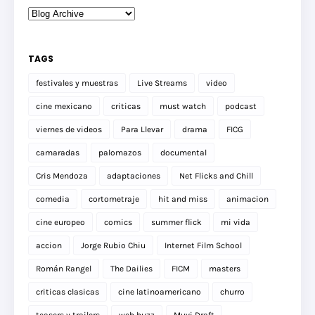
TAGS
festivales y muestras
Live Streams
video
cine mexicano
criticas
must watch
podcast
viernes de videos
Para Llevar
drama
FICG
camaradas
palomazos
documental
Cris Mendoza
adaptaciones
Net Flicks and Chill
comedia
cortometraje
hit and miss
animacion
cine europeo
comics
summer flick
mi vida
accion
Jorge Rubio Chiu
Internet Film School
Román Rangel
The Dailies
FICM
masters
criticas clasicas
cine latinoamericano
churro