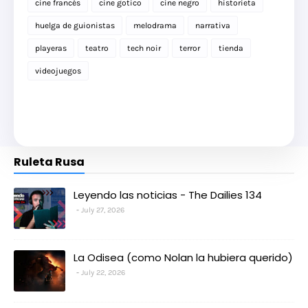
cine francés
cine gotico
cine negro
historieta
huelga de guionistas
melodrama
narrativa
playeras
teatro
tech noir
terror
tienda
videojuegos
Ruleta Rusa
Leyendo las noticias - The Dailies 134
July 27, 2026
La Odisea (como Nolan la hubiera querido)
July 22, 2026