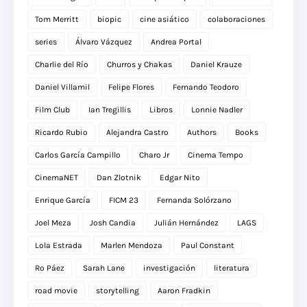
Tom Merritt
biopic
cine asiático
colaboraciones
series
Álvaro Vázquez
Andrea Portal
Charlie del Río
Churros y Chakas
Daniel Krauze
Daniel Villamil
Felipe Flores
Fernando Teodoro
Film Club
Ian Tregillis
Libros
Lonnie Nadler
Ricardo Rubio
Alejandra Castro
Authors
Books
Carlos García Campillo
Charo Jr
Cinema Tempo
CinemaNET
Dan Zlotnik
Edgar Nito
Enrique García
FICM 23
Fernanda Solórzano
Joel Meza
Josh Candia
Julián Hernández
LAGS
Lola Estrada
Marlen Mendoza
Paul Constant
Ro Páez
Sarah Lane
investigación
literatura
road movie
storytelling
Aaron Fradkin