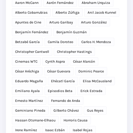
Aaron McCann
Aarón Fernández
Abraham Urquiza
Alberto Cobarrubias
Alberto Zúñiga
Anil Jacob Kunnel
Apuntes de Cine
Arturo Garibay
Arturo González
Benjamín Fernández
Benjamín Guzmán
Betzabé García
Camila Doroteo
Carlos H. Mendoza
Christopher Cantwell
Christopher Hastings
Cinemas WTC
Cynth Aspra
César Alarcón
César Aréchiga
César Guevara
Dominic Pearce
Eduardo Magaña
Ehécatl García
Elisa McCausland
Emiliano Ayala
Episodios Beta
Erick Estrada
Ernesto Martínez
Fernando de Anda
Geminiano Pineda
Gilberto Chávez
Gus Reyes
Hassan Otsmane-Elhaou
Horroris Causa
Irene Ramírez
Isaac Ezbán
Isabel Rojas