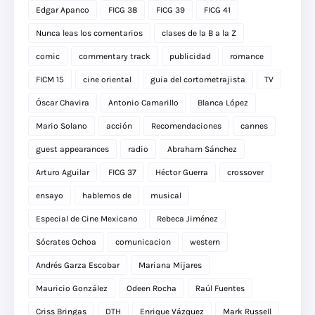
Edgar Apanco
FICG 38
FICG 39
FICG 41
Nunca leas los comentarios
clases de la B a la Z
comic
commentary track
publicidad
romance
FICM 15
cine oriental
guia del cortometrajista
TV
Óscar Chavira
Antonio Camarillo
Blanca López
Mario Solano
acción
Recomendaciones
cannes
guest appearances
radio
Abraham Sánchez
Arturo Aguilar
FICG 37
Héctor Guerra
crossover
ensayo
hablemos de
musical
Especial de Cine Mexicano
Rebeca Jiménez
Sócrates Ochoa
comunicacion
western
Andrés Garza Escobar
Mariana Mijares
Mauricio González
Odeen Rocha
Raúl Fuentes
Criss Bringas
DTH
Enrique Vázquez
Mark Russell