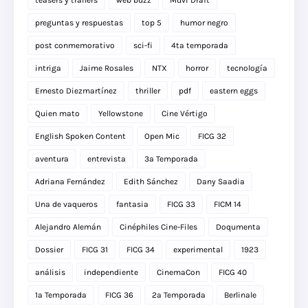
teasers y trailers
web buzz
Muvi Draft
preguntas y respuestas
top 5
humor negro
post conmemorativo
sci-fi
4ta temporada
intriga
Jaime Rosales
NTX
horror
tecnología
Ernesto Diezmartínez
thriller
pdf
eastern eggs
Quien mato
Yellowstone
Cine Vértigo
English Spoken Content
Open Mic
FICG 32
aventura
entrevista
3a Temporada
Adriana Fernández
Edith Sánchez
Dany Saadia
Una de vaqueros
fantasia
FICG 33
FICM 14
Alejandro Alemán
Cinéphiles Cine-Files
Doqumenta
Dossier
FICG 31
FICG 34
experimental
1923
análisis
independiente
CinemaCon
FICG 40
1a Temporada
FICG 36
2a Temporada
Berlinale