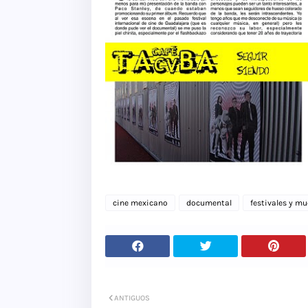
cine mexicano
documental
festivales y mu
ANTIGUOS