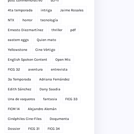
post conmemorativo
sci-fi
4ta temporada
intriga
Jaime Rosales
NTX
horror
tecnología
Ernesto Diezmartínez
thriller
pdf
eastern eggs
Quien mato
Yellowstone
Cine Vértigo
English Spoken Content
Open Mic
FICG 32
aventura
entrevista
3a Temporada
Adriana Fernández
Edith Sánchez
Dany Saadia
Una de vaqueros
fantasia
FICG 33
FICM 14
Alejandro Alemán
Cinéphiles Cine-Files
Doqumenta
Dossier
FICG 31
FICG 34