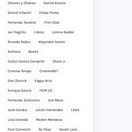
Churros y Chakas
Daniel Krauze
Daniel Villamil
Felipe Flores
Fernando Teodoro
Film Club
Ian Tregillis
Libros
Lonnie Nadler
Ricardo Rubio
Alejandra Castro
Authors
Books
Carlos García Campillo
Charo Jr
Cinema Tempo
CinemaNET
Dan Zlotnik
Edgar Nito
Enrique García
FICM 23
Fernanda Solórzano
Joel Meza
Josh Candia
Julián Hernández
LAGS
Lola Estrada
Marlen Mendoza
Paul Constant
Ro Páez
Sarah Lane