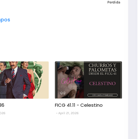
Perdida
pos
86
FICG 41.11 - Celestino
2026
April 21, 2026