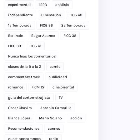
experimental
1923
análisis
independiente
CinemaCon
FICG 40
1a Temporada
FICG 36
2a Temporada
Berlinale
Edgar Apanco
FICG 38
FICG 39
FICG 41
Nunca leas los comentarios
clases de la B a la Z
comic
commentary track
publicidad
romance
FICM 15
cine oriental
guia del cortometrajista
TV
Óscar Chavira
Antonio Camarillo
Blanca López
Mario Solano
acción
Recomendaciones
cannes
guest appearances
radio