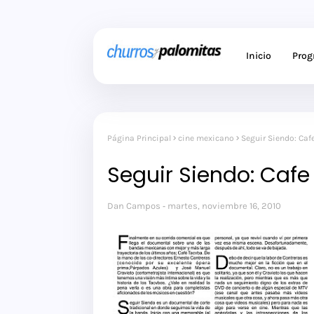
Inicio
Pro
Página Principal
cine mexicano
Seguir Siendo: Caf
Seguir Siendo: Caf
Dan Campos
martes, noviembre 16, 2010