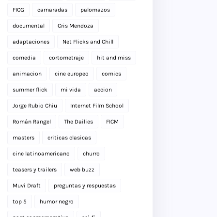
FICG
camaradas
palomazos
documental
Cris Mendoza
adaptaciones
Net Flicks and Chill
comedia
cortometraje
hit and miss
animacion
cine europeo
comics
summer flick
mi vida
accion
Jorge Rubio Chiu
Internet Film School
Román Rangel
The Dailies
FICM
masters
criticas clasicas
cine latinoamericano
churro
teasers y trailers
web buzz
Muvi Draft
preguntas y respuestas
top 5
humor negro