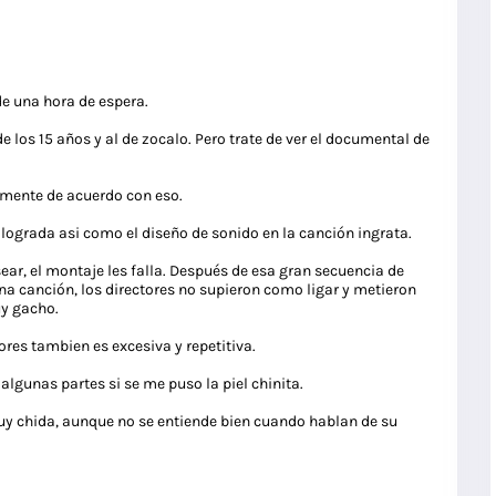
de una hora de espera.
de los 15 años y al de zocalo. Pero trate de ver el documental de
lmente de acuerdo con eso.
lograda asi como el diseño de sonido en la canción ingrata.
ear, el montaje les falla. Después de esa gran secuencia de
a canción, los directores no supieron como ligar y metieron
uy gacho.
ores tambien es excesiva y repetitiva.
algunas partes si se me puso la piel chinita.
uy chida, aunque no se entiende bien cuando hablan de su