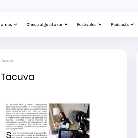
gramas
Checa algo al azar
Festivales
Podcasts
e Tacuva
e Tacuva