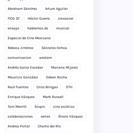
Abraham Sánchez
Arturo Aguilar
FICG 37
Héctor Guerra
crossover
ensayo
hablemos de
musical
Especial de Cine Mexicano
Rebeca Jiménez
Sócrates Ochoa
comunicacion
western
Andrés Garza Escobar
Mariana Mijares
Mauricio González
Odeen Rocha
Raúl Fuentes
Criss Bringas
DTH
Enrique Vázquez
Mark Russell
Tom Merritt
biopic
cine asiático
colaboraciones
series
Álvaro Vázquez
Andrea Portal
Charlie del Río