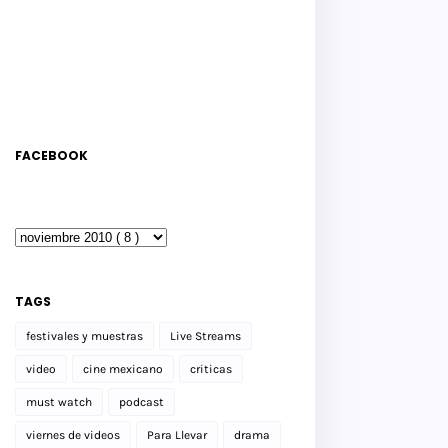
FACEBOOK
TAGS
festivales y muestras
Live Streams
video
cine mexicano
criticas
must watch
podcast
viernes de videos
Para Llevar
drama