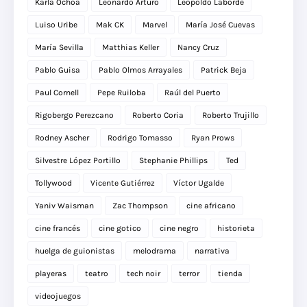
Karla Ochoa
Leonardo Arturo
Leopoldo Laborde
Luiso Uribe
Mak CK
Marvel
María José Cuevas
María Sevilla
Matthias Keller
Nancy Cruz
Pablo Guisa
Pablo Olmos Arrayales
Patrick Beja
Paul Cornell
Pepe Ruiloba
Raúl del Puerto
Rigobergo Perezcano
Roberto Coria
Roberto Trujillo
Rodney Ascher
Rodrigo Tomasso
Ryan Prows
Silvestre López Portillo
Stephanie Phillips
Ted
Tollywood
Vicente Gutiérrez
Víctor Ugalde
Yaniv Waisman
Zac Thompson
cine africano
cine francés
cine gotico
cine negro
historieta
huelga de guionistas
melodrama
narrativa
playeras
teatro
tech noir
terror
tienda
videojuegos