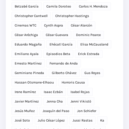
Betzabé García
Camila Doroteo
Carlos H. Mendoza
Christopher Cantwell
Christopher Hastings
Cinemas WTC
Cynth Aspra
César Alarcón
César Aréchiga
César Guevara
Dominic Pearce
Eduardo Magaña
Ehécatl García
Elisa McCausland
Emiliano Ayala
Episodios Beta
Erick Estrada
Ernesto Martínez
Fernando de Anda
Geminiano Pineda
Gilberto Chávez
Gus Reyes
Hassan Otsmane-Elhaou
Horroris Causa
Irene Ramírez
Isaac Ezbán
Isabel Rojas
Javier Martínez
Jenna Cha
Jenni Vikistö
Jesús Muñoz
Joaquín del Paso
Jon Schiefer
José Soto
Julio César López
Jussi Rastas
Ka