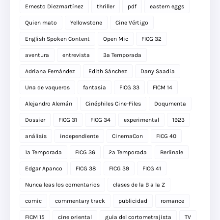
Ernesto Diezmartínez
thriller
pdf
eastern eggs
Quien mato
Yellowstone
Cine Vértigo
English Spoken Content
Open Mic
FICG 32
aventura
entrevista
3a Temporada
Adriana Fernández
Edith Sánchez
Dany Saadia
Una de vaqueros
fantasia
FICG 33
FICM 14
Alejandro Alemán
Cinéphiles Cine-Files
Doqumenta
Dossier
FICG 31
FICG 34
experimental
1923
análisis
independiente
CinemaCon
FICG 40
1a Temporada
FICG 36
2a Temporada
Berlinale
Edgar Apanco
FICG 38
FICG 39
FICG 41
Nunca leas los comentarios
clases de la B a la Z
comic
commentary track
publicidad
romance
FICM 15
cine oriental
guia del cortometrajista
TV