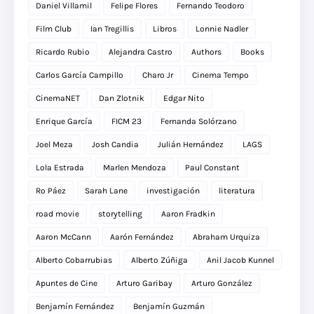
Daniel Villamil
Felipe Flores
Fernando Teodoro
Film Club
Ian Tregillis
Libros
Lonnie Nadler
Ricardo Rubio
Alejandra Castro
Authors
Books
Carlos García Campillo
Charo Jr
Cinema Tempo
CinemaNET
Dan Zlotnik
Edgar Nito
Enrique García
FICM 23
Fernanda Solórzano
Joel Meza
Josh Candia
Julián Hernández
LAGS
Lola Estrada
Marlen Mendoza
Paul Constant
Ro Páez
Sarah Lane
investigación
literatura
road movie
storytelling
Aaron Fradkin
Aaron McCann
Aarón Fernández
Abraham Urquiza
Alberto Cobarrubias
Alberto Zúñiga
Anil Jacob Kunnel
Apuntes de Cine
Arturo Garibay
Arturo González
Benjamín Fernández
Benjamín Guzmán