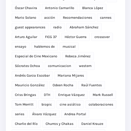
Óscar Chavira
Antonio Camarillo
Blanca López
Mario Solano
acción
Recomendaciones
cannes
guest appearances
radio
Abraham Sánchez
Arturo Aguilar
FICG 37
Héctor Guerra
crossover
ensayo
hablemos de
musical
Especial de Cine Mexicano
Rebeca Jiménez
Sócrates Ochoa
comunicacion
western
Andrés Garza Escobar
Mariana Mijares
Mauricio González
Odeen Rocha
Raúl Fuentes
Criss Bringas
DTH
Enrique Vázquez
Mark Russell
Tom Merritt
biopic
cine asiático
colaboraciones
series
Álvaro Vázquez
Andrea Portal
Charlie del Río
Churros y Chakas
Daniel Krauze