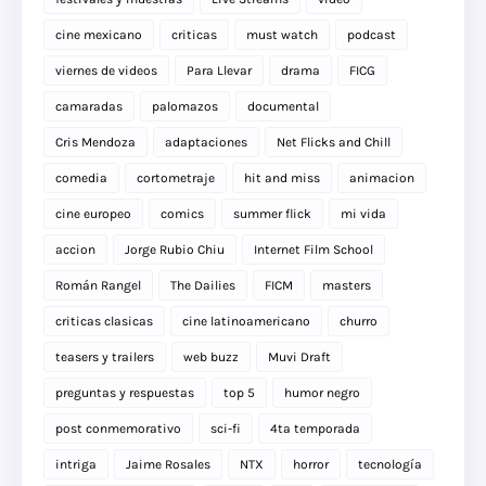
cine mexicano
criticas
must watch
podcast
viernes de videos
Para Llevar
drama
FICG
camaradas
palomazos
documental
Cris Mendoza
adaptaciones
Net Flicks and Chill
comedia
cortometraje
hit and miss
animacion
cine europeo
comics
summer flick
mi vida
accion
Jorge Rubio Chiu
Internet Film School
Román Rangel
The Dailies
FICM
masters
criticas clasicas
cine latinoamericano
churro
teasers y trailers
web buzz
Muvi Draft
preguntas y respuestas
top 5
humor negro
post conmemorativo
sci-fi
4ta temporada
intriga
Jaime Rosales
NTX
horror
tecnología