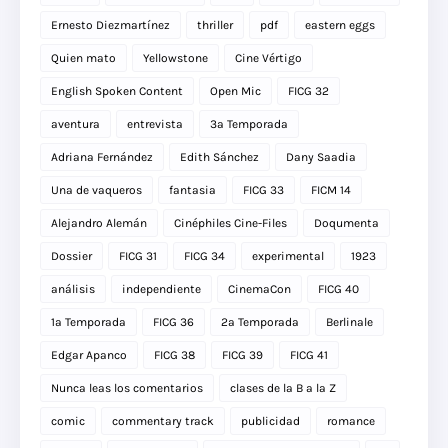
Ernesto Diezmartínez
thriller
pdf
eastern eggs
Quien mato
Yellowstone
Cine Vértigo
English Spoken Content
Open Mic
FICG 32
aventura
entrevista
3a Temporada
Adriana Fernández
Edith Sánchez
Dany Saadia
Una de vaqueros
fantasia
FICG 33
FICM 14
Alejandro Alemán
Cinéphiles Cine-Files
Doqumenta
Dossier
FICG 31
FICG 34
experimental
1923
análisis
independiente
CinemaCon
FICG 40
1a Temporada
FICG 36
2a Temporada
Berlinale
Edgar Apanco
FICG 38
FICG 39
FICG 41
Nunca leas los comentarios
clases de la B a la Z
comic
commentary track
publicidad
romance