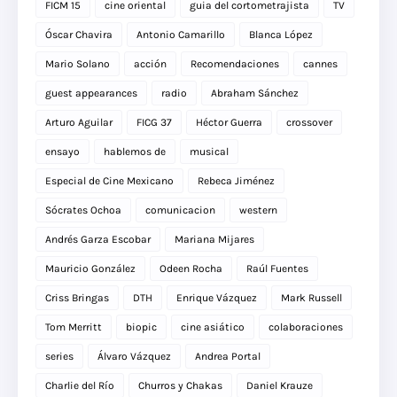
FICM 15
cine oriental
guia del cortometrajista
TV
Óscar Chavira
Antonio Camarillo
Blanca López
Mario Solano
acción
Recomendaciones
cannes
guest appearances
radio
Abraham Sánchez
Arturo Aguilar
FICG 37
Héctor Guerra
crossover
ensayo
hablemos de
musical
Especial de Cine Mexicano
Rebeca Jiménez
Sócrates Ochoa
comunicacion
western
Andrés Garza Escobar
Mariana Mijares
Mauricio González
Odeen Rocha
Raúl Fuentes
Criss Bringas
DTH
Enrique Vázquez
Mark Russell
Tom Merritt
biopic
cine asiático
colaboraciones
series
Álvaro Vázquez
Andrea Portal
Charlie del Río
Churros y Chakas
Daniel Krauze