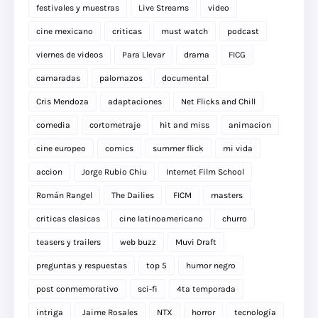
festivales y muestras
Live Streams
video
cine mexicano
criticas
must watch
podcast
viernes de videos
Para Llevar
drama
FICG
camaradas
palomazos
documental
Cris Mendoza
adaptaciones
Net Flicks and Chill
comedia
cortometraje
hit and miss
animacion
cine europeo
comics
summer flick
mi vida
accion
Jorge Rubio Chiu
Internet Film School
Román Rangel
The Dailies
FICM
masters
criticas clasicas
cine latinoamericano
churro
teasers y trailers
web buzz
Muvi Draft
preguntas y respuestas
top 5
humor negro
post conmemorativo
sci-fi
4ta temporada
intriga
Jaime Rosales
NTX
horror
tecnología