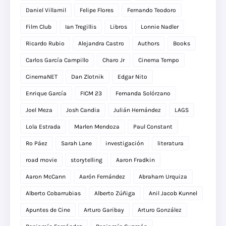
Daniel Villamil
Felipe Flores
Fernando Teodoro
Film Club
Ian Tregillis
Libros
Lonnie Nadler
Ricardo Rubio
Alejandra Castro
Authors
Books
Carlos García Campillo
Charo Jr
Cinema Tempo
CinemaNET
Dan Zlotnik
Edgar Nito
Enrique García
FICM 23
Fernanda Solórzano
Joel Meza
Josh Candia
Julián Hernández
LAGS
Lola Estrada
Marlen Mendoza
Paul Constant
Ro Páez
Sarah Lane
investigación
literatura
road movie
storytelling
Aaron Fradkin
Aaron McCann
Aarón Fernández
Abraham Urquiza
Alberto Cobarrubias
Alberto Zúñiga
Anil Jacob Kunnel
Apuntes de Cine
Arturo Garibay
Arturo González