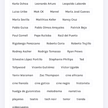
Karla Ochoa
Leonardo Arturo
Leopoldo Laborde
Luiso Uribe
Mak CK
Marvel
María José Cuevas
María Sevilla
Matthias Keller
Nancy Cruz
Pablo Guisa
Pablo Olmos Arrayales
Patrick Beja
Paul Cornell
Pepe Ruiloba
Raúl del Puerto
Rigobergo Perezcano
Roberto Coria
Roberto Trujillo
Rodney Ascher
Rodrigo Tomasso
Ryan Prows
Silvestre López Portillo
Stephanie Phillips
Ted
Tollywood
Vicente Gutiérrez
Víctor Ugalde
Yaniv Waisman
Zac Thompson
cine africano
cine francés
cine gotico
cine negro
historieta
huelga de guionistas
melodrama
narrativa
playeras
teatro
tech noir
terror
tienda
videojuegos