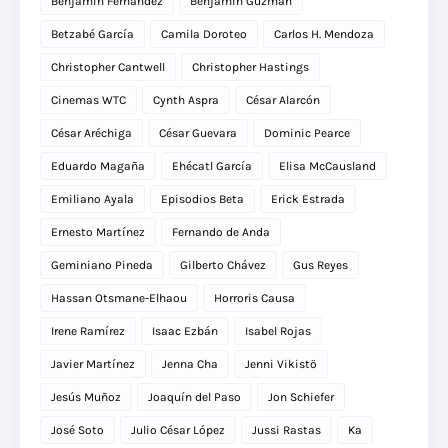
Benjamín Fernández
Benjamín Guzmán
Betzabé García
Camila Doroteo
Carlos H. Mendoza
Christopher Cantwell
Christopher Hastings
Cinemas WTC
Cynth Aspra
César Alarcón
César Aréchiga
César Guevara
Dominic Pearce
Eduardo Magaña
Ehécatl García
Elisa McCausland
Emiliano Ayala
Episodios Beta
Erick Estrada
Ernesto Martínez
Fernando de Anda
Geminiano Pineda
Gilberto Chávez
Gus Reyes
Hassan Otsmane-Elhaou
Horroris Causa
Irene Ramírez
Isaac Ezbán
Isabel Rojas
Javier Martínez
Jenna Cha
Jenni Vikistö
Jesús Muñoz
Joaquín del Paso
Jon Schiefer
José Soto
Julio César López
Jussi Rastas
Ka