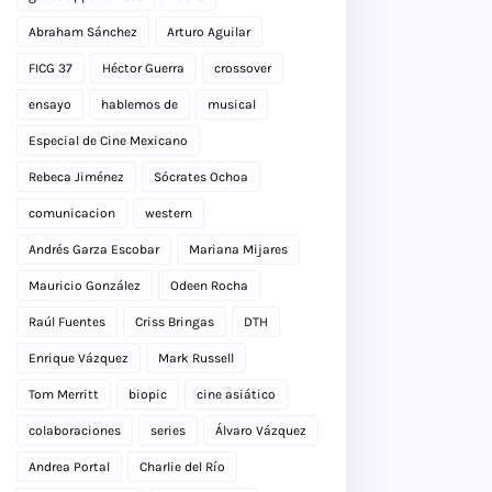
Abraham Sánchez
Arturo Aguilar
FICG 37
Héctor Guerra
crossover
ensayo
hablemos de
musical
Especial de Cine Mexicano
Rebeca Jiménez
Sócrates Ochoa
comunicacion
western
Andrés Garza Escobar
Mariana Mijares
Mauricio González
Odeen Rocha
Raúl Fuentes
Criss Bringas
DTH
Enrique Vázquez
Mark Russell
Tom Merritt
biopic
cine asiático
colaboraciones
series
Álvaro Vázquez
Andrea Portal
Charlie del Río