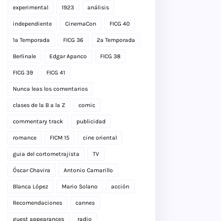
experimental
1923
análisis
independiente
CinemaCon
FICG 40
1a Temporada
FICG 36
2a Temporada
Berlinale
Edgar Apanco
FICG 38
FICG 39
FICG 41
Nunca leas los comentarios
clases de la B a la Z
comic
commentary track
publicidad
romance
FICM 15
cine oriental
guia del cortometrajista
TV
Óscar Chavira
Antonio Camarillo
Blanca López
Mario Solano
acción
Recomendaciones
cannes
guest appearances
radio