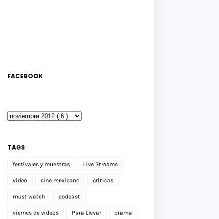
FACEBOOK
TAGS
festivales y muestras
Live Streams
video
cine mexicano
criticas
must watch
podcast
viernes de videos
Para Llevar
drama