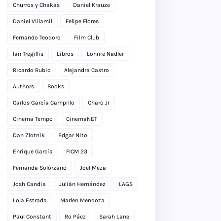
Churros y Chakas
Daniel Krauze
Daniel Villamil
Felipe Flores
Fernando Teodoro
Film Club
Ian Tregillis
Libros
Lonnie Nadler
Ricardo Rubio
Alejandra Castro
Authors
Books
Carlos García Campillo
Charo Jr
Cinema Tempo
CinemaNET
Dan Zlotnik
Edgar Nito
Enrique García
FICM 23
Fernanda Solórzano
Joel Meza
Josh Candia
Julián Hernández
LAGS
Lola Estrada
Marlen Mendoza
Paul Constant
Ro Páez
Sarah Lane