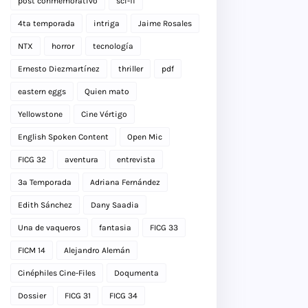
post conmemorativo
sci-fi
4ta temporada
intriga
Jaime Rosales
NTX
horror
tecnología
Ernesto Diezmartínez
thriller
pdf
eastern eggs
Quien mato
Yellowstone
Cine Vértigo
English Spoken Content
Open Mic
FICG 32
aventura
entrevista
3a Temporada
Adriana Fernández
Edith Sánchez
Dany Saadia
Una de vaqueros
fantasia
FICG 33
FICM 14
Alejandro Alemán
Cinéphiles Cine-Files
Doqumenta
Dossier
FICG 31
FICG 34