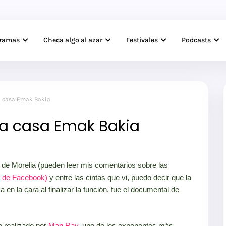
gramas
Checa algo al azar
Festivales
Podcasts
La casa Emak Bakia
La casa Emak Bakia
e de Morelia (pueden leer mis comentarios sobre las
a de Facebook)
y entre las cintas que vi, puedo decir que la
en la cara al finalizar la función, fue el documental de
e realizado por
Man Ray
, uno de los exponentes más