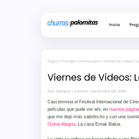
Inicio
Pro
Página Principal
cine europeo
Viernes de Videos: 
Viernes de Videos: 
Dan Campos
viernes, noviembre 09, 2012
Casi termina el Festival Internacional de Cin
películas que pude ver ahí, en
nuestra págin
que me dejó más satisfecho y con una sonrisa 
Oskar Alegría
, La casa Emak Bakia.
La cinta se enfoca en hacer tributo a una film