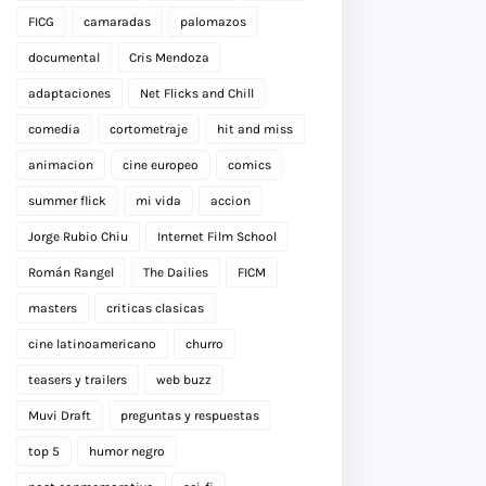
FICG
camaradas
palomazos
documental
Cris Mendoza
adaptaciones
Net Flicks and Chill
comedia
cortometraje
hit and miss
animacion
cine europeo
comics
summer flick
mi vida
accion
Jorge Rubio Chiu
Internet Film School
Román Rangel
The Dailies
FICM
masters
criticas clasicas
cine latinoamericano
churro
teasers y trailers
web buzz
Muvi Draft
preguntas y respuestas
top 5
humor negro