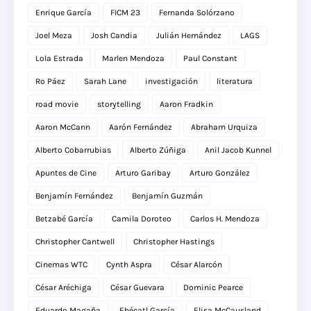
Enrique García
FICM 23
Fernanda Solórzano
Joel Meza
Josh Candia
Julián Hernández
LAGS
Lola Estrada
Marlen Mendoza
Paul Constant
Ro Páez
Sarah Lane
investigación
literatura
road movie
storytelling
Aaron Fradkin
Aaron McCann
Aarón Fernández
Abraham Urquiza
Alberto Cobarrubias
Alberto Zúñiga
Anil Jacob Kunnel
Apuntes de Cine
Arturo Garibay
Arturo González
Benjamín Fernández
Benjamín Guzmán
Betzabé García
Camila Doroteo
Carlos H. Mendoza
Christopher Cantwell
Christopher Hastings
Cinemas WTC
Cynth Aspra
César Alarcón
César Aréchiga
César Guevara
Dominic Pearce
Eduardo Magaña
Ehécatl García
Elisa McCausland