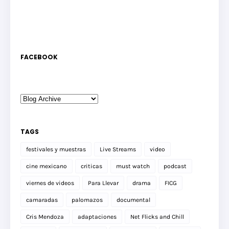
FACEBOOK
TAGS
festivales y muestras
Live Streams
video
cine mexicano
criticas
must watch
podcast
viernes de videos
Para Llevar
drama
FICG
camaradas
palomazos
documental
Cris Mendoza
adaptaciones
Net Flicks and Chill