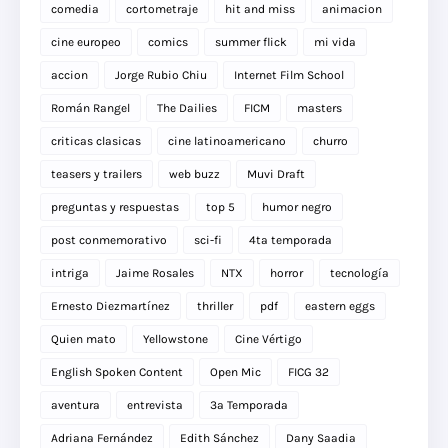
comedia
cortometraje
hit and miss
animacion
cine europeo
comics
summer flick
mi vida
accion
Jorge Rubio Chiu
Internet Film School
Román Rangel
The Dailies
FICM
masters
criticas clasicas
cine latinoamericano
churro
teasers y trailers
web buzz
Muvi Draft
preguntas y respuestas
top 5
humor negro
post conmemorativo
sci-fi
4ta temporada
intriga
Jaime Rosales
NTX
horror
tecnología
Ernesto Diezmartínez
thriller
pdf
eastern eggs
Quien mato
Yellowstone
Cine Vértigo
English Spoken Content
Open Mic
FICG 32
aventura
entrevista
3a Temporada
Adriana Fernández
Edith Sánchez
Dany Saadia