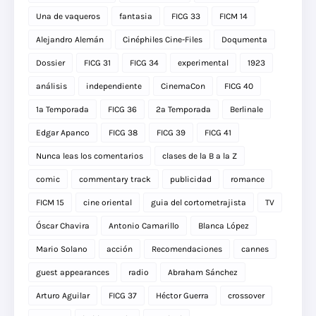
Una de vaqueros
fantasia
FICG 33
FICM 14
Alejandro Alemán
Cinéphiles Cine-Files
Doqumenta
Dossier
FICG 31
FICG 34
experimental
1923
análisis
independiente
CinemaCon
FICG 40
1a Temporada
FICG 36
2a Temporada
Berlinale
Edgar Apanco
FICG 38
FICG 39
FICG 41
Nunca leas los comentarios
clases de la B a la Z
comic
commentary track
publicidad
romance
FICM 15
cine oriental
guia del cortometrajista
TV
Óscar Chavira
Antonio Camarillo
Blanca López
Mario Solano
acción
Recomendaciones
cannes
guest appearances
radio
Abraham Sánchez
Arturo Aguilar
FICG 37
Héctor Guerra
crossover