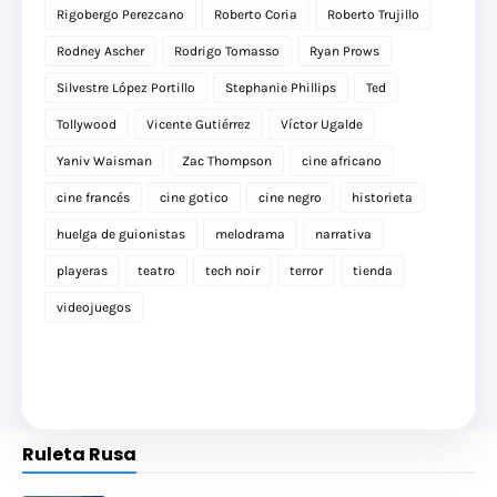
Rigobergo Perezcano
Roberto Coria
Roberto Trujillo
Rodney Ascher
Rodrigo Tomasso
Ryan Prows
Silvestre López Portillo
Stephanie Phillips
Ted
Tollywood
Vicente Gutiérrez
Víctor Ugalde
Yaniv Waisman
Zac Thompson
cine africano
cine francés
cine gotico
cine negro
historieta
huelga de guionistas
melodrama
narrativa
playeras
teatro
tech noir
terror
tienda
videojuegos
Ruleta Rusa