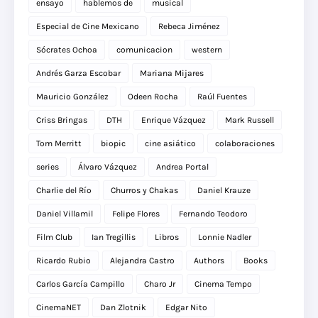
ensayo
hablemos de
musical
Especial de Cine Mexicano
Rebeca Jiménez
Sócrates Ochoa
comunicacion
western
Andrés Garza Escobar
Mariana Mijares
Mauricio González
Odeen Rocha
Raúl Fuentes
Criss Bringas
DTH
Enrique Vázquez
Mark Russell
Tom Merritt
biopic
cine asiático
colaboraciones
series
Álvaro Vázquez
Andrea Portal
Charlie del Río
Churros y Chakas
Daniel Krauze
Daniel Villamil
Felipe Flores
Fernando Teodoro
Film Club
Ian Tregillis
Libros
Lonnie Nadler
Ricardo Rubio
Alejandra Castro
Authors
Books
Carlos García Campillo
Charo Jr
Cinema Tempo
CinemaNET
Dan Zlotnik
Edgar Nito