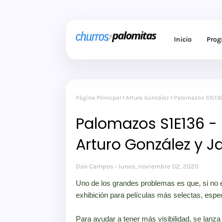
Inicio
Pro
Página Principal
Arturo González
Palomazos S1E136 
Palomazos S1E136 -
Arturo González y J
Dan Campos
lunes, noviembre 02, 2020
Uno de los grandes problemas es que, si no e
exhibición para películas más selectas, esp
Para ayudar a tener más visibilidad, se lanz