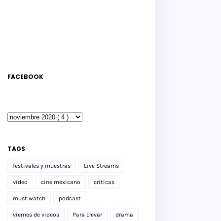
FACEBOOK
TAGS
festivales y muestras
Live Streams
video
cine mexicano
criticas
must watch
podcast
viernes de videos
Para Llevar
drama