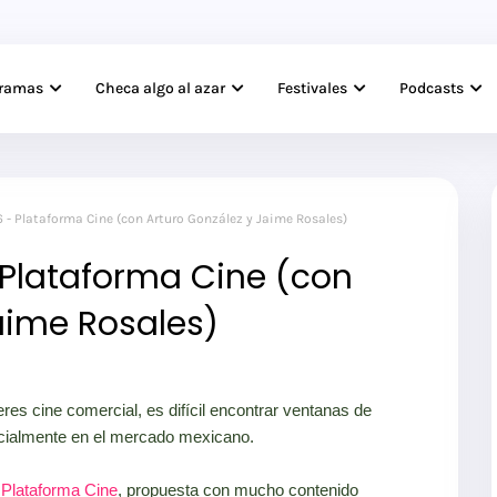
gramas
Checa algo al azar
Festivales
Podcasts
- Plataforma Cine (con Arturo González y Jaime Rosales)
 Plataforma Cine (con
aime Rosales)
res cine comercial, es difícil encontrar ventanas de
ecialmente en el mercado mexicano.
a
Plataforma Cine
, propuesta con mucho contenido