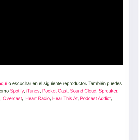
aquí
o escuchar en el siguiente reproductor. También puedes
 como
Spotify
,
iTunes
,
Pocket Cast
,
Sound Cloud
,
Spreaker
,
d
,
Overcast
,
iHeart Radio
,
Hear This At
,
Podcast Addict
,