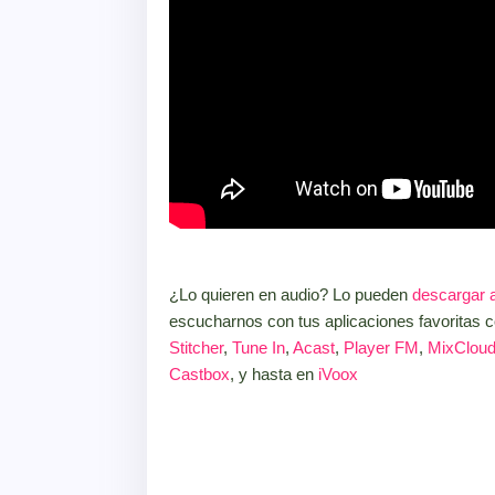
¿Lo quieren en audio? Lo pueden
descargar 
escucharnos con tus aplicaciones favoritas
Stitcher
,
Tune In
,
Acast
,
Player FM
,
MixClou
Castbox
, y hasta en
iVoox