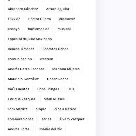
Abraham Sánchez
Arturo Aguilar
FICG 37
Héctor Guerra
crossover
ensayo
hablemos de
musical
Especial de Cine Mexicano
Rebeca Jiménez
Sócrates Ochoa
comunicacion
western
Andrés Garza Escobar
Mariana Mijares
Mauricio González
Odeen Rocha
Raúl Fuentes
Criss Bringas
DTH
Enrique Vázquez
Mark Russell
Tom Merritt
biopic
cine asiático
colaboraciones
series
Álvaro Vázquez
Andrea Portal
Charlie del Río