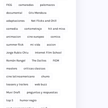
FICG
camaradas
palomazos
documental
Cris Mendoza
adaptaciones
Net Flicks and Chill
comedia
cortometraje
hit and miss
animacion
cine europeo
comics
summer flick
mi vida
accion
Jorge Rubio Chiu
Internet Film School
Román Rangel
The Dailies
FICM
masters
criticas clasicas
cine latinoamericano
churro
teasers y trailers
web buzz
Muvi Draft
preguntas y respuestas
top 5
humor negro