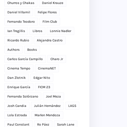
Churros y Chakas
Daniel Krauze
Daniel Villamil
Felipe Flores
Fernando Teodoro
Film Club
Ian Tregillis
Libros
Lonnie Nadler
Ricardo Rubio
Alejandra Castro
Authors
Books
Carlos García Campillo
Charo Jr
Cinema Tempo
CinemaNET
Dan Zlotnik
Edgar Nito
Enrique García
FICM 23
Fernanda Solórzano
Joel Meza
Josh Candia
Julián Hernández
LAGS
Lola Estrada
Marlen Mendoza
Paul Constant
Ro Páez
Sarah Lane