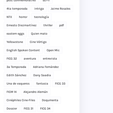
post conmemorativo
sci-fi
4ta temporada
intriga
Jaime Rosales
NTX
horror
tecnología
Ernesto Diezmartínez
thriller
pdf
eastern eggs
Quien mato
Yellowstone
Cine Vértigo
English Spoken Content
Open Mic
FICG 32
aventura
entrevista
3a Temporada
Adriana Fernández
Edith Sánchez
Dany Saadia
Una de vaqueros
fantasia
FICG 33
FICM 14
Alejandro Alemán
Cinéphiles Cine-Files
Doqumenta
Dossier
FICG 31
FICG 34