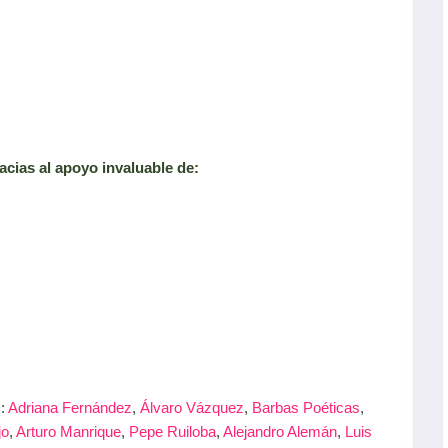
acias al apoyo invaluable de:
s:
Adriana Fernández
,
Álvaro Vázquez
,
Barbas Poéticas
,
jo
,
Arturo Manrique
,
Pepe Ruiloba
,
Alejandro Alemán
,
Luis