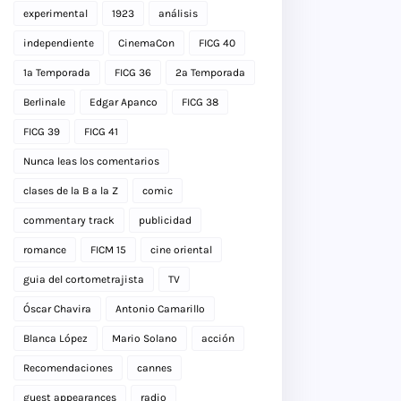
experimental
1923
análisis
independiente
CinemaCon
FICG 40
1a Temporada
FICG 36
2a Temporada
Berlinale
Edgar Apanco
FICG 38
FICG 39
FICG 41
Nunca leas los comentarios
clases de la B a la Z
comic
commentary track
publicidad
romance
FICM 15
cine oriental
guia del cortometrajista
TV
Óscar Chavira
Antonio Camarillo
Blanca López
Mario Solano
acción
Recomendaciones
cannes
guest appearances
radio