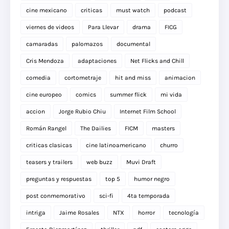
cine mexicano
criticas
must watch
podcast
viernes de videos
Para Llevar
drama
FICG
camaradas
palomazos
documental
Cris Mendoza
adaptaciones
Net Flicks and Chill
comedia
cortometraje
hit and miss
animacion
cine europeo
comics
summer flick
mi vida
accion
Jorge Rubio Chiu
Internet Film School
Román Rangel
The Dailies
FICM
masters
criticas clasicas
cine latinoamericano
churro
teasers y trailers
web buzz
Muvi Draft
preguntas y respuestas
top 5
humor negro
post conmemorativo
sci-fi
4ta temporada
intriga
Jaime Rosales
NTX
horror
tecnología