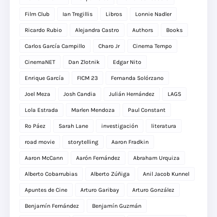
Film Club
Ian Tregillis
Libros
Lonnie Nadler
Ricardo Rubio
Alejandra Castro
Authors
Books
Carlos García Campillo
Charo Jr
Cinema Tempo
CinemaNET
Dan Zlotnik
Edgar Nito
Enrique García
FICM 23
Fernanda Solórzano
Joel Meza
Josh Candia
Julián Hernández
LAGS
Lola Estrada
Marlen Mendoza
Paul Constant
Ro Páez
Sarah Lane
investigación
literatura
road movie
storytelling
Aaron Fradkin
Aaron McCann
Aarón Fernández
Abraham Urquiza
Alberto Cobarrubias
Alberto Zúñiga
Anil Jacob Kunnel
Apuntes de Cine
Arturo Garibay
Arturo González
Benjamín Fernández
Benjamín Guzmán