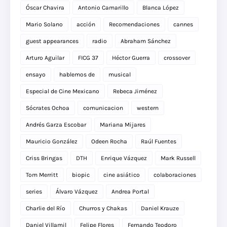
Óscar Chavira
Antonio Camarillo
Blanca López
Mario Solano
acción
Recomendaciones
cannes
guest appearances
radio
Abraham Sánchez
Arturo Aguilar
FICG 37
Héctor Guerra
crossover
ensayo
hablemos de
musical
Especial de Cine Mexicano
Rebeca Jiménez
Sócrates Ochoa
comunicacion
western
Andrés Garza Escobar
Mariana Mijares
Mauricio González
Odeen Rocha
Raúl Fuentes
Criss Bringas
DTH
Enrique Vázquez
Mark Russell
Tom Merritt
biopic
cine asiático
colaboraciones
series
Álvaro Vázquez
Andrea Portal
Charlie del Río
Churros y Chakas
Daniel Krauze
Daniel Villamil
Felipe Flores
Fernando Teodoro