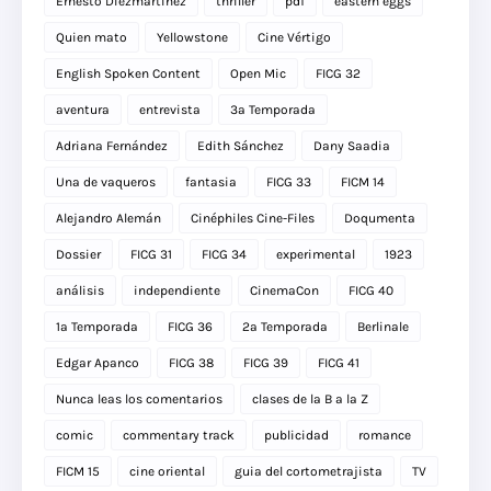
Ernesto Diezmartínez
thriller
pdf
eastern eggs
Quien mato
Yellowstone
Cine Vértigo
English Spoken Content
Open Mic
FICG 32
aventura
entrevista
3a Temporada
Adriana Fernández
Edith Sánchez
Dany Saadia
Una de vaqueros
fantasia
FICG 33
FICM 14
Alejandro Alemán
Cinéphiles Cine-Files
Doqumenta
Dossier
FICG 31
FICG 34
experimental
1923
análisis
independiente
CinemaCon
FICG 40
1a Temporada
FICG 36
2a Temporada
Berlinale
Edgar Apanco
FICG 38
FICG 39
FICG 41
Nunca leas los comentarios
clases de la B a la Z
comic
commentary track
publicidad
romance
FICM 15
cine oriental
guia del cortometrajista
TV