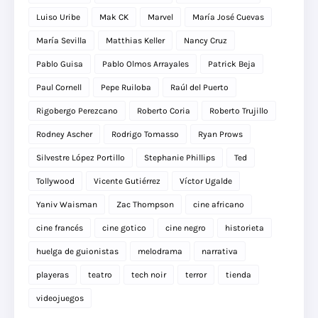
Luiso Uribe
Mak CK
Marvel
María José Cuevas
María Sevilla
Matthias Keller
Nancy Cruz
Pablo Guisa
Pablo Olmos Arrayales
Patrick Beja
Paul Cornell
Pepe Ruiloba
Raúl del Puerto
Rigobergo Perezcano
Roberto Coria
Roberto Trujillo
Rodney Ascher
Rodrigo Tomasso
Ryan Prows
Silvestre López Portillo
Stephanie Phillips
Ted
Tollywood
Vicente Gutiérrez
Víctor Ugalde
Yaniv Waisman
Zac Thompson
cine africano
cine francés
cine gotico
cine negro
historieta
huelga de guionistas
melodrama
narrativa
playeras
teatro
tech noir
terror
tienda
videojuegos