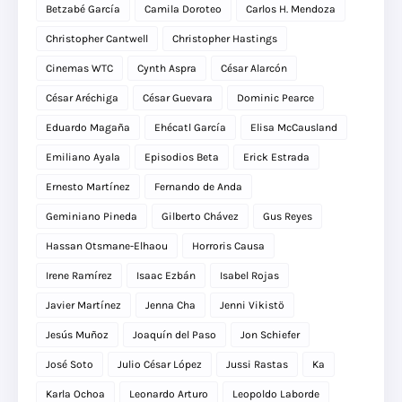
Betzabé García
Camila Doroteo
Carlos H. Mendoza
Christopher Cantwell
Christopher Hastings
Cinemas WTC
Cynth Aspra
César Alarcón
César Aréchiga
César Guevara
Dominic Pearce
Eduardo Magaña
Ehécatl García
Elisa McCausland
Emiliano Ayala
Episodios Beta
Erick Estrada
Ernesto Martínez
Fernando de Anda
Geminiano Pineda
Gilberto Chávez
Gus Reyes
Hassan Otsmane-Elhaou
Horroris Causa
Irene Ramírez
Isaac Ezbán
Isabel Rojas
Javier Martínez
Jenna Cha
Jenni Vikistö
Jesús Muñoz
Joaquín del Paso
Jon Schiefer
José Soto
Julio César López
Jussi Rastas
Ka
Karla Ochoa
Leonardo Arturo
Leopoldo Laborde