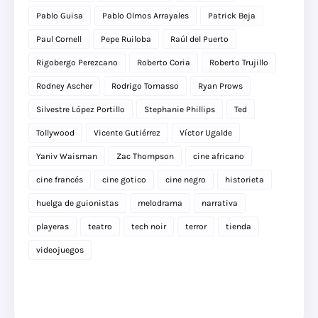
Pablo Guisa
Pablo Olmos Arrayales
Patrick Beja
Paul Cornell
Pepe Ruiloba
Raúl del Puerto
Rigobergo Perezcano
Roberto Coria
Roberto Trujillo
Rodney Ascher
Rodrigo Tomasso
Ryan Prows
Silvestre López Portillo
Stephanie Phillips
Ted
Tollywood
Vicente Gutiérrez
Víctor Ugalde
Yaniv Waisman
Zac Thompson
cine africano
cine francés
cine gotico
cine negro
historieta
huelga de guionistas
melodrama
narrativa
playeras
teatro
tech noir
terror
tienda
videojuegos