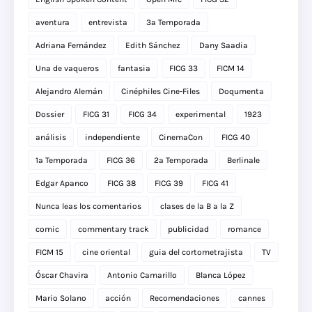
aventura
entrevista
3a Temporada
Adriana Fernández
Edith Sánchez
Dany Saadia
Una de vaqueros
fantasia
FICG 33
FICM 14
Alejandro Alemán
Cinéphiles Cine-Files
Doqumenta
Dossier
FICG 31
FICG 34
experimental
1923
análisis
independiente
CinemaCon
FICG 40
1a Temporada
FICG 36
2a Temporada
Berlinale
Edgar Apanco
FICG 38
FICG 39
FICG 41
Nunca leas los comentarios
clases de la B a la Z
comic
commentary track
publicidad
romance
FICM 15
cine oriental
guia del cortometrajista
TV
Óscar Chavira
Antonio Camarillo
Blanca López
Mario Solano
acción
Recomendaciones
cannes