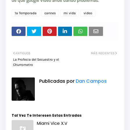
de que google video ande dando problemas.
1a Temporada
cannes
mi vida
video
ANTIGUOS
MÁS RECIENTES
La Profecia del Secuestro y el
Churrometro
Publicadas por
Dan Campos
Tal Vez Te Interesen Estas Entradas
Miami Vice X.V