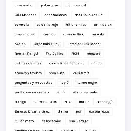
camaradas
palomazos
documental
Cris Mendoza
adaptaciones
Net Flicks and Chill
comedia
cortometraje
hit and miss
animacion
cine europeo
comics
summer flick
mi vida
accion
Jorge Rubio Chiu
Internet Film School
Román Rangel
The Dailies
FICM
masters
criticas clasicas
cine latinoamericano
churro
teasers y trailers
web buzz
Muvi Draft
preguntas y respuestas
top 5
humor negro
post conmemorativo
sci-fi
4ta temporada
intriga
Jaime Rosales
NTX
horror
tecnología
Ernesto Diezmartínez
thriller
pdf
eastern eggs
Quien mato
Yellowstone
Cine Vértigo
English Spoken Content
Open Mic
FICG 32