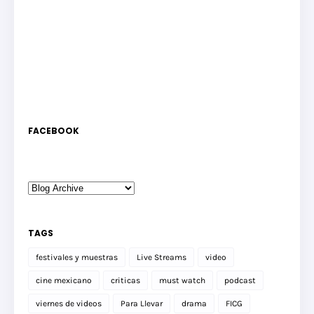
FACEBOOK
TAGS
festivales y muestras
Live Streams
video
cine mexicano
criticas
must watch
podcast
viernes de videos
Para Llevar
drama
FICG