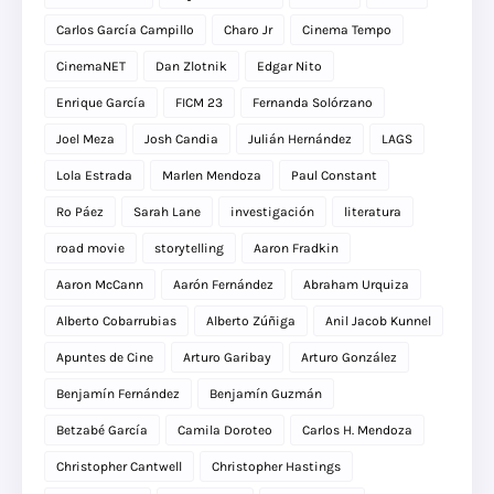
Carlos García Campillo
Charo Jr
Cinema Tempo
CinemaNET
Dan Zlotnik
Edgar Nito
Enrique García
FICM 23
Fernanda Solórzano
Joel Meza
Josh Candia
Julián Hernández
LAGS
Lola Estrada
Marlen Mendoza
Paul Constant
Ro Páez
Sarah Lane
investigación
literatura
road movie
storytelling
Aaron Fradkin
Aaron McCann
Aarón Fernández
Abraham Urquiza
Alberto Cobarrubias
Alberto Zúñiga
Anil Jacob Kunnel
Apuntes de Cine
Arturo Garibay
Arturo González
Benjamín Fernández
Benjamín Guzmán
Betzabé García
Camila Doroteo
Carlos H. Mendoza
Christopher Cantwell
Christopher Hastings