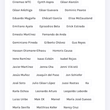
Cinemas WTC
Cynth Aspra
César Alarcón
César Aréchiga
César Guevara
Dominic Pearce
Eduardo Magaña
Ehécatl García
Elisa McCausland
Emiliano Ayala
Episodios Beta
Erick Estrada
Ernesto Martínez
Fernando de Anda
Geminiano Pineda
Gilberto Chávez
Gus Reyes
Hassan Otsmane-Elhaou
Horroris Causa
Irene Ramírez
Isaac Ezbán
Isabel Rojas
Javier Martínez
Jenna Cha
Jenni Vikistö
Jesús Muñoz
Joaquín del Paso
Jon Schiefer
José Soto
Julio César López
Jussi Rastas
Ka
Karla Ochoa
Leonardo Arturo
Leopoldo Laborde
Luiso Uribe
Mak CK
Marvel
María José Cuevas
María Sevilla
Matthias Keller
Nancy Cruz