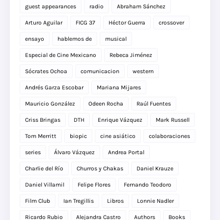
guest appearances
radio
Abraham Sánchez
Arturo Aguilar
FICG 37
Héctor Guerra
crossover
ensayo
hablemos de
musical
Especial de Cine Mexicano
Rebeca Jiménez
Sócrates Ochoa
comunicacion
western
Andrés Garza Escobar
Mariana Mijares
Mauricio González
Odeen Rocha
Raúl Fuentes
Criss Bringas
DTH
Enrique Vázquez
Mark Russell
Tom Merritt
biopic
cine asiático
colaboraciones
series
Álvaro Vázquez
Andrea Portal
Charlie del Río
Churros y Chakas
Daniel Krauze
Daniel Villamil
Felipe Flores
Fernando Teodoro
Film Club
Ian Tregillis
Libros
Lonnie Nadler
Ricardo Rubio
Alejandra Castro
Authors
Books