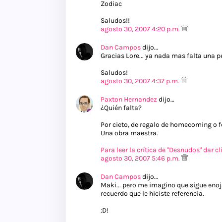
Zodiac
Saludos!!
agosto 30, 2007 4:20 p.m.
Dan Campos
dijo…
Gracias Lore... ya nada mas falta una
Saludos!
agosto 30, 2007 4:37 p.m.
Paxton Hernandez
dijo…
¿Quién falta?
Por cieto, de regalo de homecoming o fck
Una obra maestra.
Para leer la crítica de "Desnudos" dar cl
agosto 30, 2007 5:46 p.m.
Dan Campos
dijo…
Maki... pero me imagino que sigue enoj
recuerdo que le hiciste referencia.
:D!