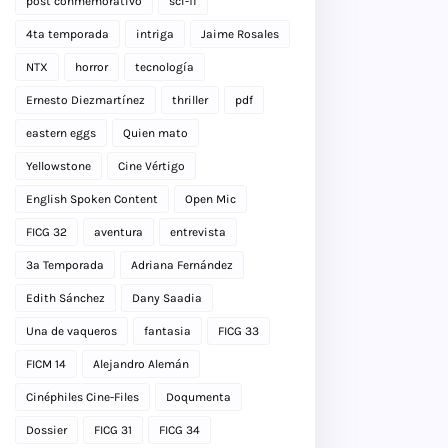
post conmemorativo
sci-fi
4ta temporada
intriga
Jaime Rosales
NTX
horror
tecnología
Ernesto Diezmartínez
thriller
pdf
eastern eggs
Quien mato
Yellowstone
Cine Vértigo
English Spoken Content
Open Mic
FICG 32
aventura
entrevista
3a Temporada
Adriana Fernández
Edith Sánchez
Dany Saadia
Una de vaqueros
fantasia
FICG 33
FICM 14
Alejandro Alemán
Cinéphiles Cine-Files
Doqumenta
Dossier
FICG 31
FICG 34