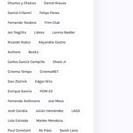
Churros y Chakas
Daniel Krauze
Daniel Villamil
Felipe Flores
Fernando Teodoro
Film Club
Ian Tregillis
Libros
Lonnie Nadler
Ricardo Rubio
Alejandra Castro
Authors
Books
Carlos García Campillo
Charo Jr
Cinema Tempo
CinemaNET
Dan Zlotnik
Edgar Nito
Enrique García
FICM 23
Fernanda Solórzano
Joel Meza
Josh Candia
Julián Hernández
LAGS
Lola Estrada
Marlen Mendoza
Paul Constant
Ro Páez
Sarah Lane