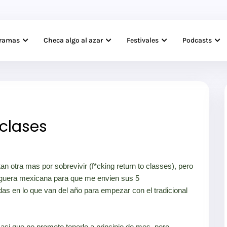
gramas
Checa algo al azar
Festivales
Podcasts
 clases
n otra mas por sobrevivir (f*cking return to classes), pero
bloguera mexicana para que me envien sus 5
as en lo que van del año para empezar con el tradicional
asi que no prometo tenerlo a principio de mes, pero