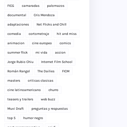
FICG
camaradas
palomazos
documental
Cris Mendoza
adaptaciones
Net Flicks and Chill
comedia
cortometraje
hit and miss
animacion
cine europeo
comics
summer flick
mi vida
accion
Jorge Rubio Chiu
Internet Film School
Román Rangel
The Dailies
FICM
masters
criticas clasicas
cine latinoamericano
churro
teasers y trailers
web buzz
Muvi Draft
preguntas y respuestas
top 5
humor negro