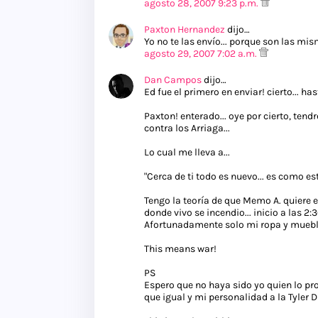
agosto 28, 2007 9:23 p.m.
Paxton Hernandez
dijo…
Yo no te las envío... porque son las m
agosto 29, 2007 7:02 a.m.
Dan Campos
dijo…
Ed fue el primero en enviar! cierto... h
Paxton! enterado... oye por cierto, te
contra los Arriaga...
Lo cual me lleva a...
"Cerca de ti todo es nuevo... es como est
Tengo la teoría de que Memo A. quiere 
donde vivo se incendio... inicio a las 
Afortunadamente solo mi ropa y muebl
This means war!
PS
Espero que no haya sido yo quien lo pr
que igual y mi personalidad a la Tyler 