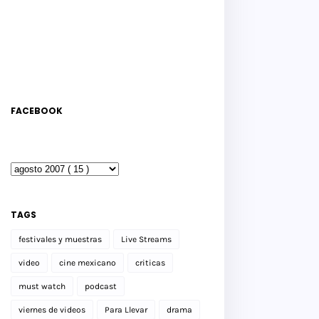
FACEBOOK
TAGS
festivales y muestras
Live Streams
video
cine mexicano
criticas
must watch
podcast
viernes de videos
Para Llevar
drama