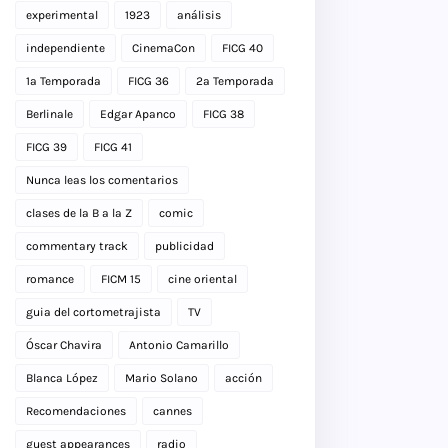
experimental
1923
análisis
independiente
CinemaCon
FICG 40
1a Temporada
FICG 36
2a Temporada
Berlinale
Edgar Apanco
FICG 38
FICG 39
FICG 41
Nunca leas los comentarios
clases de la B a la Z
comic
commentary track
publicidad
romance
FICM 15
cine oriental
guia del cortometrajista
TV
Óscar Chavira
Antonio Camarillo
Blanca López
Mario Solano
acción
Recomendaciones
cannes
guest appearances
radio