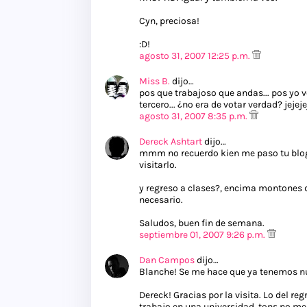
Cyn, preciosa!
:D!
agosto 31, 2007 12:25 p.m.
Miss B.
dijo…
pos que trabajoso que andas... pos yo v
tercero... ¿no era de votar verdad? jejeje
agosto 31, 2007 8:35 p.m.
Dereck Ashtart
dijo…
mmm no recuerdo kien me paso tu blog 
visitarlo.
y regreso a clases?, encima montones 
necesario.
Saludos, buen fin de semana.
septiembre 01, 2007 9:26 p.m.
Dan Campos
dijo…
Blanche! Se me hace que ya tenemos nue
Dereck! Gracias por la visita. Lo del re
trabajo en una universidad, tons no me