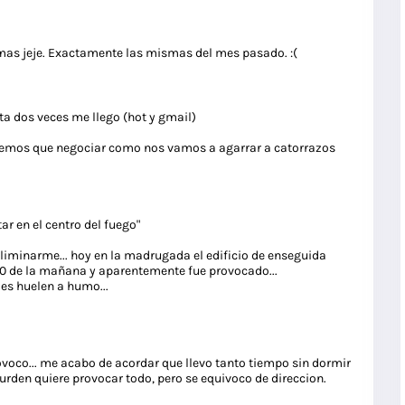
ismas jeje. Exactamente las mismas del mes pasado. :(
asta dos veces me llego (hot y gmail)
ndremos que negociar como nos vamos a agarrar a catorrazos
ar en el centro del fuego"
eliminarme... hoy en la madrugada el edificio de enseguida
2:30 de la mañana y aparentemente fue provocado...
es huelen a humo...
ovoco... me acabo de acordar que llevo tanto tiempo sin dormir
Durden quiere provocar todo, pero se equivoco de direccion.