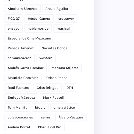
Abraham Sánchez
Arturo Aguilar
FICG 37
Héctor Guerra
crossover
ensayo
hablemos de
musical
Especial de Cine Mexicano
Rebeca Jiménez
Sócrates Ochoa
comunicacion
western
Andrés Garza Escobar
Mariana Mijares
Mauricio González
Odeen Rocha
Raúl Fuentes
Criss Bringas
DTH
Enrique Vázquez
Mark Russell
Tom Merritt
biopic
cine asiático
colaboraciones
series
Álvaro Vázquez
Andrea Portal
Charlie del Río