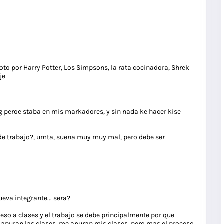
oto por Harry Potter, Los Simpsons, la rata cocinadora, Shrek
je
peroe staba en mis markadores, y sin nada ke hacer kise
de trabajo?, umta, suena muy muy mal, pero debe ser
va integrante... sera?
greso a clases y el trabajo se debe principalmente por que
 apuran las clases, me apuran mis clases, pero mas el proceso