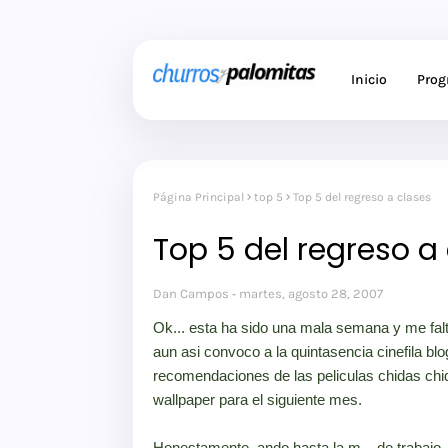
Inicio
Pro
Página Principal
top 5
Top 5 del regreso a clases
Top 5 del regreso a
Dan Campos
martes, agosto 28, 2007
Ok... esta ha sido una mala semana y me falta
aun asi convoco a la quintasencia cinefila 
recomendaciones de las peliculas chidas chid
wallpaper para el siguiente mes.
Honestamente, ando hasta la m... de trabajo, 