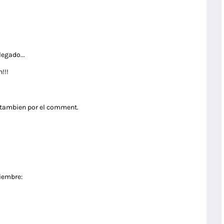
legado...
!!!
s tambien por el comment.
tiembre: