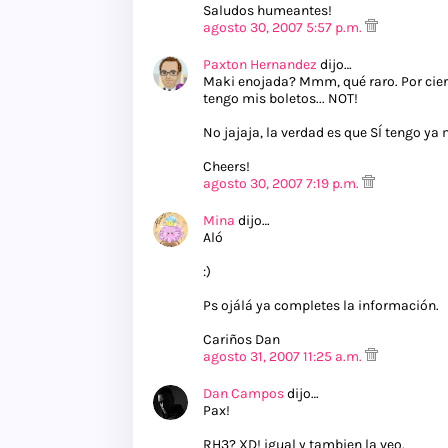
Saludos humeantes!
agosto 30, 2007 5:57 p.m.
Paxton Hernandez
dijo…
Maki enojada? Mmm, qué raro. Por ciert
tengo mis boletos... NOT!
No jajaja, la verdad es que SÍ tengo ya 
Cheers!
agosto 30, 2007 7:19 p.m.
Mina
dijo…
Aló
:)
Ps ojálá ya completes la información.
Cariños Dan
agosto 31, 2007 11:25 a.m.
Dan Campos
dijo…
Pax!
RH3? XD! igual y tambien la veo.