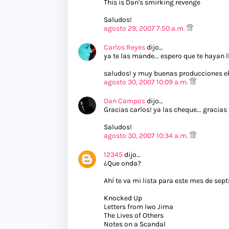
This is Dan's smirking revenge
Saludos!
agosto 29, 2007 7:50 a.m.
Carlos Reyes
dijo…
ya te las mande... espero que te hayan l
saludos! y muy buenas producciones eh
agosto 30, 2007 10:09 a.m.
Dan Campos
dijo…
Gracias carlos! ya las cheque... gracia
Saludos!
agosto 30, 2007 10:34 a.m.
12345
dijo…
¿Que onda?
Ahí te va mi lista para este mes de sep
Knocked Up
Letters from Iwo Jima
The Lives of Others
Notes on a Scandal