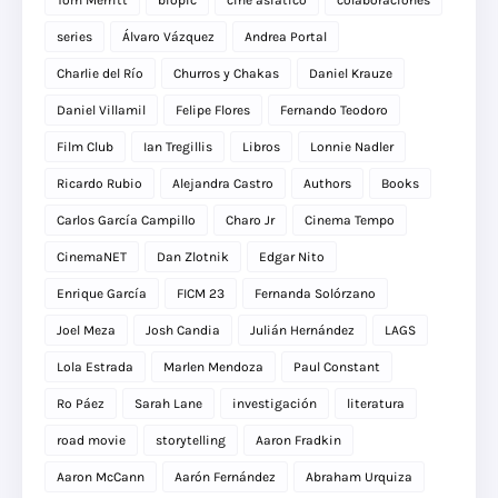
series
Álvaro Vázquez
Andrea Portal
Charlie del Río
Churros y Chakas
Daniel Krauze
Daniel Villamil
Felipe Flores
Fernando Teodoro
Film Club
Ian Tregillis
Libros
Lonnie Nadler
Ricardo Rubio
Alejandra Castro
Authors
Books
Carlos García Campillo
Charo Jr
Cinema Tempo
CinemaNET
Dan Zlotnik
Edgar Nito
Enrique García
FICM 23
Fernanda Solórzano
Joel Meza
Josh Candia
Julián Hernández
LAGS
Lola Estrada
Marlen Mendoza
Paul Constant
Ro Páez
Sarah Lane
investigación
literatura
road movie
storytelling
Aaron Fradkin
Aaron McCann
Aarón Fernández
Abraham Urquiza