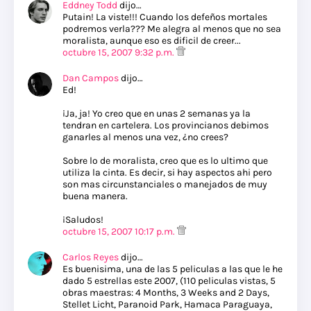
Eddney Todd
dijo…
Putain! La viste!!! Cuando los defeños mortales
podremos verla??? Me alegra al menos que no sea
moralista, aunque eso es dificil de creer...
octubre 15, 2007 9:32 p.m.
Dan Campos
dijo…
Ed!
¡Ja, ja! Yo creo que en unas 2 semanas ya la
tendran en cartelera. Los provincianos debimos
ganarles al menos una vez, ¿no crees?
Sobre lo de moralista, creo que es lo ultimo que
utiliza la cinta. Es decir, si hay aspectos ahi pero
son mas circunstanciales o manejados de muy
buena manera.
¡Saludos!
octubre 15, 2007 10:17 p.m.
Carlos Reyes
dijo…
Es buenisima, una de las 5 peliculas a las que le he
dado 5 estrellas este 2007, (110 peliculas vistas, 5
obras maestras: 4 Months, 3 Weeks and 2 Days,
Stellet Licht, Paranoid Park, Hamaca Paraguaya,