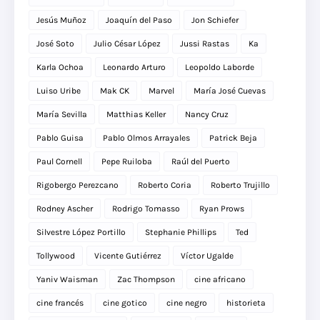
Jesús Muñoz
Joaquín del Paso
Jon Schiefer
José Soto
Julio César López
Jussi Rastas
Ka
Karla Ochoa
Leonardo Arturo
Leopoldo Laborde
Luiso Uribe
Mak CK
Marvel
María José Cuevas
María Sevilla
Matthias Keller
Nancy Cruz
Pablo Guisa
Pablo Olmos Arrayales
Patrick Beja
Paul Cornell
Pepe Ruiloba
Raúl del Puerto
Rigobergo Perezcano
Roberto Coria
Roberto Trujillo
Rodney Ascher
Rodrigo Tomasso
Ryan Prows
Silvestre López Portillo
Stephanie Phillips
Ted
Tollywood
Vicente Gutiérrez
Víctor Ugalde
Yaniv Waisman
Zac Thompson
cine africano
cine francés
cine gotico
cine negro
historieta