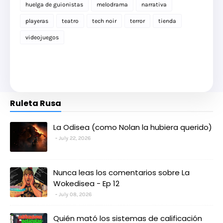
huelga de guionistas
melodrama
narrativa
playeras
teatro
tech noir
terror
tienda
videojuegos
Ruleta Rusa
La Odisea (como Nolan la hubiera querido)
July 22, 2026
Nunca leas los comentarios sobre La
Wokedisea - Ep 12
July 08, 2026
Quién mató los sistemas de calificación