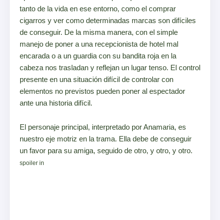
tanto de la vida en ese entorno, como el comprar
cigarros y ver como determinadas marcas son difíciles
de conseguir. De la misma manera, con el simple
manejo de poner a una recepcionista de hotel mal
encarada o a un guardia
con su bandita roja en la
cabeza nos trasladan y reflejan un lugar tenso. El control
presente en una situación difícil de controlar con
elementos no previstos pueden poner al espectador
ante una historia difícil.
El personaje principal, interpretado por Anamaria, es
nuestro eje motriz en la trama. Ella debe de conseguir
un favor para su amiga, seguido de otro, y otro, y otro.
Lo que empieza con conseguirle un cuarto de
spoiler in
hotel, luego el encontrarse con un individuo del cual
sabremos que es un “doctor” que practica abortos
clandestinos, pasando por tener que aceptar a tener que
pagarle “en especie” al ver que no se contaba con el