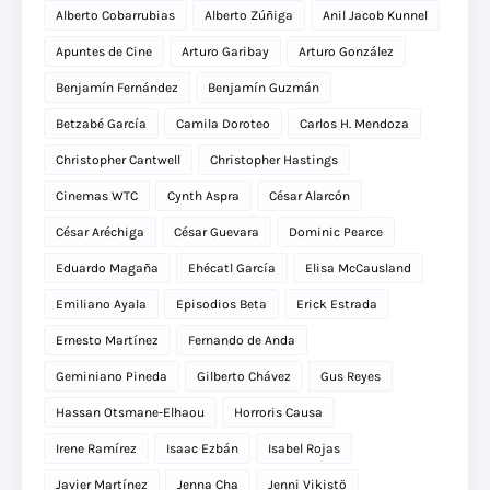
Alberto Cobarrubias
Alberto Zúñiga
Anil Jacob Kunnel
Apuntes de Cine
Arturo Garibay
Arturo González
Benjamín Fernández
Benjamín Guzmán
Betzabé García
Camila Doroteo
Carlos H. Mendoza
Christopher Cantwell
Christopher Hastings
Cinemas WTC
Cynth Aspra
César Alarcón
César Aréchiga
César Guevara
Dominic Pearce
Eduardo Magaña
Ehécatl García
Elisa McCausland
Emiliano Ayala
Episodios Beta
Erick Estrada
Ernesto Martínez
Fernando de Anda
Geminiano Pineda
Gilberto Chávez
Gus Reyes
Hassan Otsmane-Elhaou
Horroris Causa
Irene Ramírez
Isaac Ezbán
Isabel Rojas
Javier Martínez
Jenna Cha
Jenni Vikistö