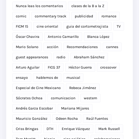
Nunca leas los comentarios
clases de la B a la Z
comic
commentary track
publicidad
romance
FICM 15
cine oriental
guia del cortometrajista
TV
Óscar Chavira
Antonio Camarillo
Blanca López
Mario Solano
acción
Recomendaciones
cannes
guest appearances
radio
Abraham Sánchez
Arturo Aguilar
FICG 37
Héctor Guerra
crossover
ensayo
hablemos de
musical
Especial de Cine Mexicano
Rebeca Jiménez
Sócrates Ochoa
comunicacion
western
Andrés Garza Escobar
Mariana Mijares
Mauricio González
Odeen Rocha
Raúl Fuentes
Criss Bringas
DTH
Enrique Vázquez
Mark Russell
Tom Merritt
biopic
cine asiático
colaboraciones