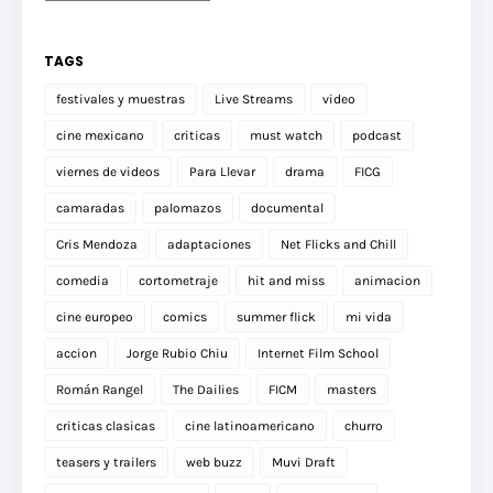
TAGS
festivales y muestras
Live Streams
video
cine mexicano
criticas
must watch
podcast
viernes de videos
Para Llevar
drama
FICG
camaradas
palomazos
documental
Cris Mendoza
adaptaciones
Net Flicks and Chill
comedia
cortometraje
hit and miss
animacion
cine europeo
comics
summer flick
mi vida
accion
Jorge Rubio Chiu
Internet Film School
Román Rangel
The Dailies
FICM
masters
criticas clasicas
cine latinoamericano
churro
teasers y trailers
web buzz
Muvi Draft