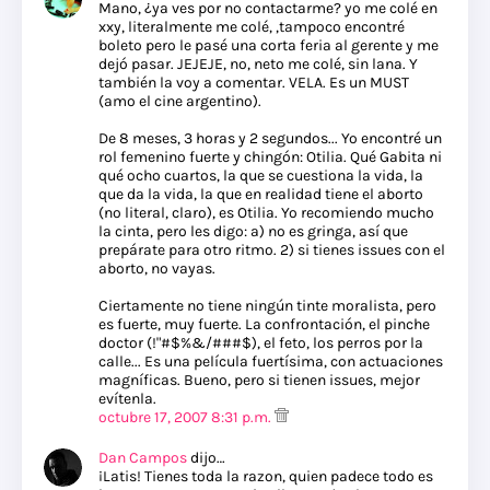
Mano, ¿ya ves por no contactarme? yo me colé en
xxy, literalmente me colé, ,tampoco encontré
boleto pero le pasé una corta feria al gerente y me
dejó pasar. JEJEJE, no, neto me colé, sin lana. Y
también la voy a comentar. VELA. Es un MUST
(amo el cine argentino).
De 8 meses, 3 horas y 2 segundos... Yo encontré un
rol femenino fuerte y chingón: Otilia. Qué Gabita ni
qué ocho cuartos, la que se cuestiona la vida, la
que da la vida, la que en realidad tiene el aborto
(no literal, claro), es Otilia. Yo recomiendo mucho
la cinta, pero les digo: a) no es gringa, así que
prepárate para otro ritmo. 2) si tienes issues con el
aborto, no vayas.
Ciertamente no tiene ningún tinte moralista, pero
es fuerte, muy fuerte. La confrontación, el pinche
doctor (!"#$%&/###$), el feto, los perros por la
calle... Es una película fuertísima, con actuaciones
magníficas. Bueno, pero si tienen issues, mejor
evítenla.
octubre 17, 2007 8:31 p.m.
Dan Campos
dijo…
¡Latis! Tienes toda la razon, quien padece todo es