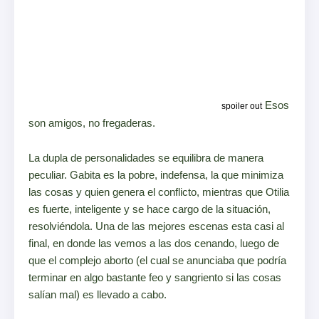
dinero suficiente por el servicio, y luego de calmarlo por
que la pobre de Gabita olvidó mencionar que la
operación se llevaría cabo con dos meses de
embarazo, sino con la cantidad de tiempo que es el
título de la cinta, hasta uno de los momentos más
complejos, al encontrarse con el feto y tener que
disponer del mismo, a mitad de la noche.
Esos
spoiler out
son amigos, no fregaderas.
La dupla de personalidades se equilibra de manera
peculiar. Gabita es la pobre, indefensa, la que minimiza
las cosas y quien genera el conflicto, mientras que Otilia
es fuerte, inteligente y se hace cargo de la situación,
resolviéndola. Una de las mejores escenas esta casi al
final, en donde las vemos a las dos cenando, luego de
que el complejo aborto (el cual se anunciaba que podría
terminar en algo bastante feo y sangriento si las cosas
salían mal) es llevado a cabo.