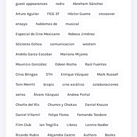
guest appearances
radio
Abraham Sánchez
Arturo Aguilar
FICG 37
Héctor Guerra
crossover
ensayo
hablemos de
musical
Especial de Cine Mexicano
Rebeca Jiménez
Sócrates Ochoa
comunicacion
western
Andrés Garza Escobar
Mariana Mijares
Mauricio González
Odeen Rocha
Raúl Fuentes
Criss Bringas
DTH
Enrique Vázquez
Mark Russell
Tom Merritt
biopic
cine asiático
colaboraciones
series
Álvaro Vázquez
Andrea Portal
Charlie del Río
Churros y Chakas
Daniel Krauze
Daniel Villamil
Felipe Flores
Fernando Teodoro
Film Club
Ian Tregillis
Libros
Lonnie Nadler
Ricardo Rubio
Alejandra Castro
Authors
Books