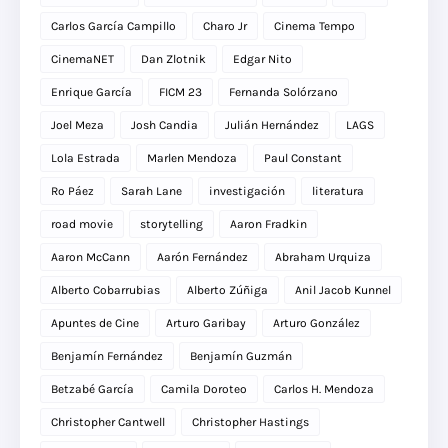
Carlos García Campillo
Charo Jr
Cinema Tempo
CinemaNET
Dan Zlotnik
Edgar Nito
Enrique García
FICM 23
Fernanda Solórzano
Joel Meza
Josh Candia
Julián Hernández
LAGS
Lola Estrada
Marlen Mendoza
Paul Constant
Ro Páez
Sarah Lane
investigación
literatura
road movie
storytelling
Aaron Fradkin
Aaron McCann
Aarón Fernández
Abraham Urquiza
Alberto Cobarrubias
Alberto Zúñiga
Anil Jacob Kunnel
Apuntes de Cine
Arturo Garibay
Arturo González
Benjamín Fernández
Benjamín Guzmán
Betzabé García
Camila Doroteo
Carlos H. Mendoza
Christopher Cantwell
Christopher Hastings