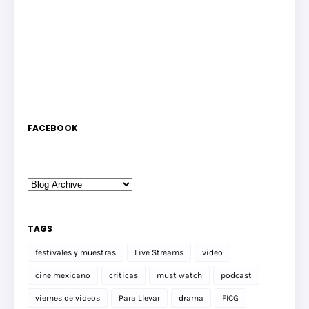
FACEBOOK
TAGS
festivales y muestras
Live Streams
video
cine mexicano
criticas
must watch
podcast
viernes de videos
Para Llevar
drama
FICG