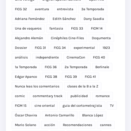
FICG 32
aventura
entrevista
3a Temporada
Adriana Fernández
Edith Sánchez
Dany Saadia
Una de vaqueros
fantasia
FICG 33
FICM 14
Alejandro Alemán
Cinéphiles Cine-Files
Doqumenta
Dossier
FICG 31
FICG 34
experimental
1923
análisis
independiente
CinemaCon
FICG 40
1a Temporada
FICG 36
2a Temporada
Berlinale
Edgar Apanco
FICG 38
FICG 39
FICG 41
Nunca leas los comentarios
clases de la B a la Z
comic
commentary track
publicidad
romance
FICM 15
cine oriental
guia del cortometrajista
TV
Óscar Chavira
Antonio Camarillo
Blanca López
Mario Solano
acción
Recomendaciones
cannes