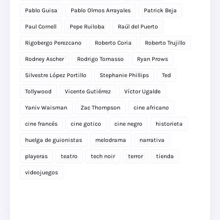
Pablo Guisa
Pablo Olmos Arrayales
Patrick Beja
Paul Cornell
Pepe Ruiloba
Raúl del Puerto
Rigobergo Perezcano
Roberto Coria
Roberto Trujillo
Rodney Ascher
Rodrigo Tomasso
Ryan Prows
Silvestre López Portillo
Stephanie Phillips
Ted
Tollywood
Vicente Gutiérrez
Víctor Ugalde
Yaniv Waisman
Zac Thompson
cine africano
cine francés
cine gotico
cine negro
historieta
huelga de guionistas
melodrama
narrativa
playeras
teatro
tech noir
terror
tienda
videojuegos