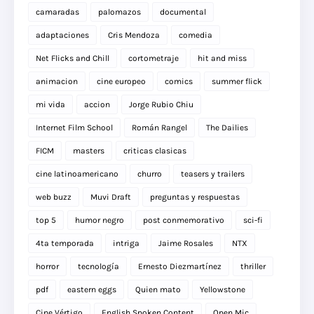
camaradas
palomazos
documental
adaptaciones
Cris Mendoza
comedia
Net Flicks and Chill
cortometraje
hit and miss
animacion
cine europeo
comics
summer flick
mi vida
accion
Jorge Rubio Chiu
Internet Film School
Román Rangel
The Dailies
FICM
masters
criticas clasicas
cine latinoamericano
churro
teasers y trailers
web buzz
Muvi Draft
preguntas y respuestas
top 5
humor negro
post conmemorativo
sci-fi
4ta temporada
intriga
Jaime Rosales
NTX
horror
tecnología
Ernesto Diezmartínez
thriller
pdf
eastern eggs
Quien mato
Yellowstone
Cine Vértigo
English Spoken Content
Open Mic