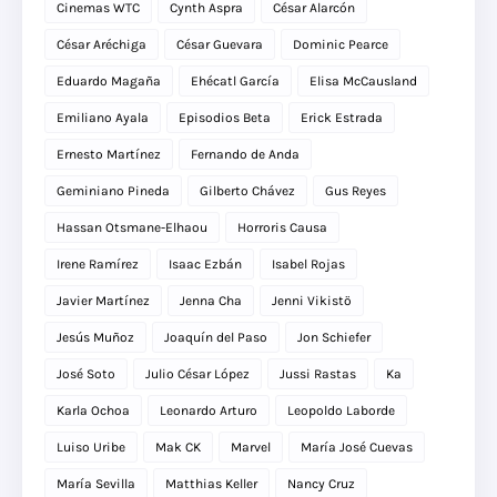
Cinemas WTC
Cynth Aspra
César Alarcón
César Aréchiga
César Guevara
Dominic Pearce
Eduardo Magaña
Ehécatl García
Elisa McCausland
Emiliano Ayala
Episodios Beta
Erick Estrada
Ernesto Martínez
Fernando de Anda
Geminiano Pineda
Gilberto Chávez
Gus Reyes
Hassan Otsmane-Elhaou
Horroris Causa
Irene Ramírez
Isaac Ezbán
Isabel Rojas
Javier Martínez
Jenna Cha
Jenni Vikistö
Jesús Muñoz
Joaquín del Paso
Jon Schiefer
José Soto
Julio César López
Jussi Rastas
Ka
Karla Ochoa
Leonardo Arturo
Leopoldo Laborde
Luiso Uribe
Mak CK
Marvel
María José Cuevas
María Sevilla
Matthias Keller
Nancy Cruz