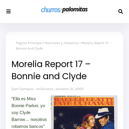
Página Principal
festivales y muestras
Morelia Report 17 –
Bonnie and Clyde
Morelia Report 17 –
Bonnie and Clyde
Dan Campos
miércoles, octubre 31, 2007
“Ella es Miss
Bonnie Parker, yo
soy Clyde
Barrow… nosotros
robamos bancos”