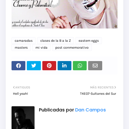
camaradas
clases de la B a la Z
eastern eggs
masters
mi vida
post conmemorativo
ANTIGUOS
MÁS RECIENTES
Hell yeah!
T4E07-Sultanes del Sur
Publicadas por
Dan Campos