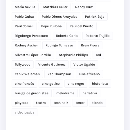
María Sevilla
Matthias Keller
Nancy Cruz
Pablo Guisa
Pablo Olmos Arrayales
Patrick Beja
Paul Cornell
Pepe Ruiloba
Raúl del Puerto
Rigobergo Perezcano
Roberto Coria
Roberto Trujillo
Rodney Ascher
Rodrigo Tomasso
Ryan Prows
Silvestre López Portillo
Stephanie Phillips
Ted
Tollywood
Vicente Gutiérrez
Víctor Ugalde
Yaniv Waisman
Zac Thompson
cine africano
cine francés
cine gotico
cine negro
historieta
huelga de guionistas
melodrama
narrativa
playeras
teatro
tech noir
terror
tienda
videojuegos