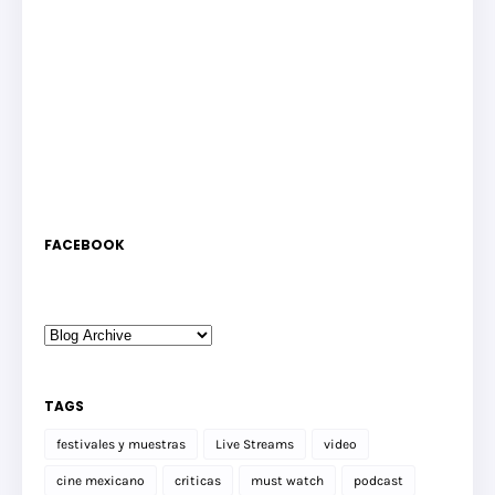
FACEBOOK
TAGS
festivales y muestras
Live Streams
video
cine mexicano
criticas
must watch
podcast