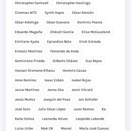
Christopher Cantwell
Christopher Hastings
Cinemas WTC
Cynth Aspra
César Alarcón
César Aréchiga
César Guevara
Dominic Pearce
Eduardo Magaña
Ehécatl García
Elisa McCausland
Emiliano Ayala
Episodios Beta
Erick Estrada
Ernesto Martínez
Fernando de Anda
Geminiano Pineda
Gilberto Chávez
Gus Reyes
Hassan Otsmane-Elhaou
Horroris Causa
Irene Ramírez
Isaac Ezbán
Isabel Rojas
Javier Martínez
Jenna Cha
Jenni Vikistö
Jesús Muñoz
Joaquín del Paso
Jon Schiefer
José Soto
Julio César López
Jussi Rastas
Ka
Karla Ochoa
Leonardo Arturo
Leopoldo Laborde
Luiso Uribe
Mak CK
Marvel
María José Cuevas