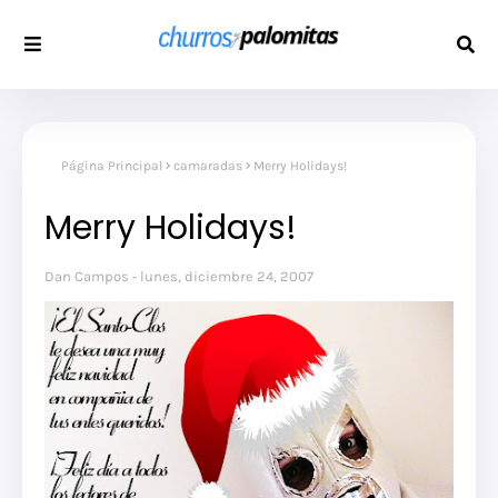
Página Principal
camaradas
Merry Holidays!
Merry Holidays!
Dan Campos
lunes, diciembre 24, 2007