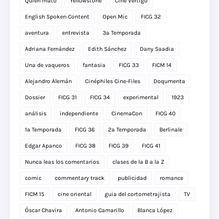
Quien mato
Yellowstone
Cine Vértigo
English Spoken Content
Open Mic
FICG 32
aventura
entrevista
3a Temporada
Adriana Fernández
Edith Sánchez
Dany Saadia
Una de vaqueros
fantasia
FICG 33
FICM 14
Alejandro Alemán
Cinéphiles Cine-Files
Doqumenta
Dossier
FICG 31
FICG 34
experimental
1923
análisis
independiente
CinemaCon
FICG 40
1a Temporada
FICG 36
2a Temporada
Berlinale
Edgar Apanco
FICG 38
FICG 39
FICG 41
Nunca leas los comentarios
clases de la B a la Z
comic
commentary track
publicidad
romance
FICM 15
cine oriental
guia del cortometrajista
TV
Óscar Chavira
Antonio Camarillo
Blanca López