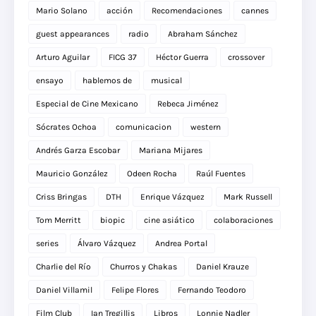
Mario Solano
acción
Recomendaciones
cannes
guest appearances
radio
Abraham Sánchez
Arturo Aguilar
FICG 37
Héctor Guerra
crossover
ensayo
hablemos de
musical
Especial de Cine Mexicano
Rebeca Jiménez
Sócrates Ochoa
comunicacion
western
Andrés Garza Escobar
Mariana Mijares
Mauricio González
Odeen Rocha
Raúl Fuentes
Criss Bringas
DTH
Enrique Vázquez
Mark Russell
Tom Merritt
biopic
cine asiático
colaboraciones
series
Álvaro Vázquez
Andrea Portal
Charlie del Río
Churros y Chakas
Daniel Krauze
Daniel Villamil
Felipe Flores
Fernando Teodoro
Film Club
Ian Tregillis
Libros
Lonnie Nadler