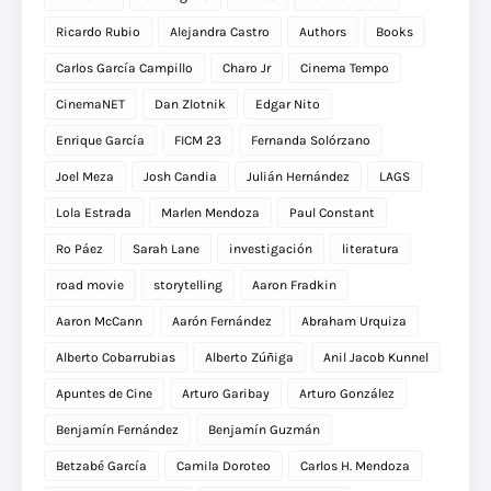
Ricardo Rubio
Alejandra Castro
Authors
Books
Carlos García Campillo
Charo Jr
Cinema Tempo
CinemaNET
Dan Zlotnik
Edgar Nito
Enrique García
FICM 23
Fernanda Solórzano
Joel Meza
Josh Candia
Julián Hernández
LAGS
Lola Estrada
Marlen Mendoza
Paul Constant
Ro Páez
Sarah Lane
investigación
literatura
road movie
storytelling
Aaron Fradkin
Aaron McCann
Aarón Fernández
Abraham Urquiza
Alberto Cobarrubias
Alberto Zúñiga
Anil Jacob Kunnel
Apuntes de Cine
Arturo Garibay
Arturo González
Benjamín Fernández
Benjamín Guzmán
Betzabé García
Camila Doroteo
Carlos H. Mendoza