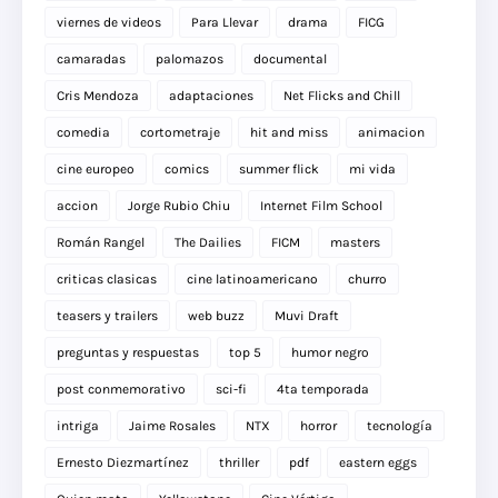
viernes de videos
Para Llevar
drama
FICG
camaradas
palomazos
documental
Cris Mendoza
adaptaciones
Net Flicks and Chill
comedia
cortometraje
hit and miss
animacion
cine europeo
comics
summer flick
mi vida
accion
Jorge Rubio Chiu
Internet Film School
Román Rangel
The Dailies
FICM
masters
criticas clasicas
cine latinoamericano
churro
teasers y trailers
web buzz
Muvi Draft
preguntas y respuestas
top 5
humor negro
post conmemorativo
sci-fi
4ta temporada
intriga
Jaime Rosales
NTX
horror
tecnología
Ernesto Diezmartínez
thriller
pdf
eastern eggs