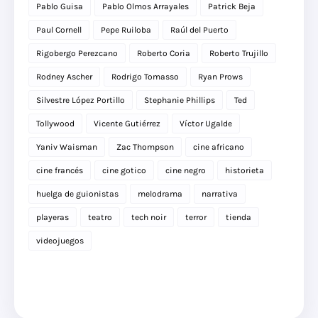
Pablo Guisa
Pablo Olmos Arrayales
Patrick Beja
Paul Cornell
Pepe Ruiloba
Raúl del Puerto
Rigobergo Perezcano
Roberto Coria
Roberto Trujillo
Rodney Ascher
Rodrigo Tomasso
Ryan Prows
Silvestre López Portillo
Stephanie Phillips
Ted
Tollywood
Vicente Gutiérrez
Víctor Ugalde
Yaniv Waisman
Zac Thompson
cine africano
cine francés
cine gotico
cine negro
historieta
huelga de guionistas
melodrama
narrativa
playeras
teatro
tech noir
terror
tienda
videojuegos