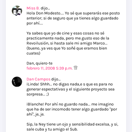
Miss B.
dijo…
Hola Don Modesto.... Yo sé que superarás ese posto
anterior; si de seguro que ya tienes algo guardado
por ahí....
Ya sabes que yo de cine y esas cosas no sé
practicamente nada, pero me gusto eso de la
Revoilusión, si hasta sale mi amigo Marco...
(bueno, ya ves que Yo soñé que eramos bien
cuates)
Dan, quiero-te
febrero 11, 2008 5:39 p.m.
Dan Campos
dijo…
¡Linda! Shhh... no digas nada,e s que es para no
generar espectativas y el siguiente proyecto sea
sorpresa... ;)
¡Blanche! Por ahí no guardo nada... me imagino
que ha de ser incomodo tener algo guardado "por
ahí", je, je.
Sip, la Ney tiene un ojo y sensibilidad excelsa, y si,
sale cuba y tu amigo el Sub.