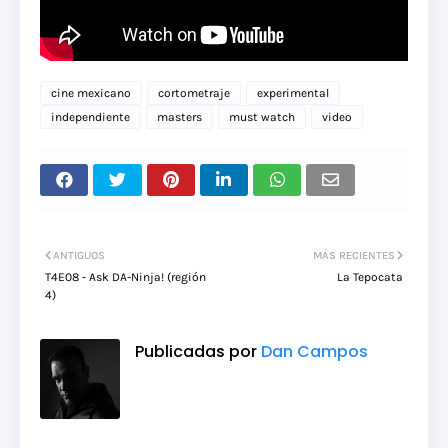
cine mexicano
cortometraje
experimental
independiente
masters
must watch
video
ANTIGUOS
MÁS RECIENTES
T4E08 - Ask DA-Ninja! (región
La Tepocata
4)
Publicadas por
Dan Campos