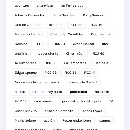
aventura
entrevista
3a Temporada
Adriana Fernández
Edith Sánchez
Dany Saadia
Una de vaqueros
fantasia
FICG 33
FICM 14
Alejandro Alemán
Cinéphiles Cine-Files
Doqumenta
Dossier
FICG 31
FICG 34
experimental
1923
análisis
independiente
CinemaCon
FICG 40
1a Temporada
FICG 36
2a Temporada
Berlinale
Edgar Apanco
FICG 38
FICG 39
FICG 41
Nunca leas los comentarios
clases de la B a la Z
comic
commentary track
publicidad
romance
FICM 15
cine oriental
guia del cortometrajista
TV
Óscar Chavira
Antonio Camarillo
Blanca López
Mario Solano
acción
Recomendaciones
cannes