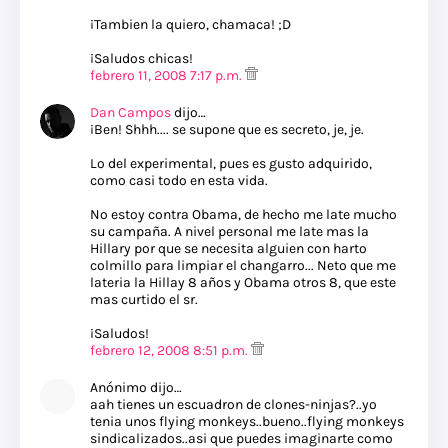
¡Tambien la quiero, chamaca! ;D
¡Saludos chicas!
febrero 11, 2008 7:17 p.m.
Dan Campos
dijo…
¡Ben! Shhh.... se supone que es secreto, je, je.
Lo del experimental, pues es gusto adquirido,
como casi todo en esta vida.
No estoy contra Obama, de hecho me late mucho
su campaña. A nivel personal me late mas la
Hillary por que se necesita alguien con harto
colmillo para limpiar el changarro... Neto que me
lateria la Hillay 8 años y Obama otros 8, que este
mas curtido el sr.
¡Saludos!
febrero 12, 2008 8:51 p.m.
Anónimo dijo…
aah tienes un escuadron de clones-ninjas?..yo
tenia unos flying monkeys..bueno..flying monkeys
sindicalizados..asi que puedes imaginarte como