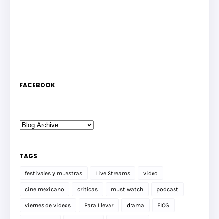
FACEBOOK
TAGS
festivales y muestras
Live Streams
video
cine mexicano
criticas
must watch
podcast
viernes de videos
Para Llevar
drama
FICG