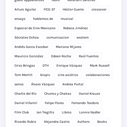
guest appearances
radio
Abraham Sánchez
Arturo Aguilar
FICG 37
Héctor Guerra
crossover
ensayo
hablemos de
musical
Especial de Cine Mexicano
Rebeca Jiménez
Sócrates Ochoa
comunicacion
western
Andrés Garza Escobar
Mariana Mijares
Mauricio González
Odeen Rocha
Raúl Fuentes
Criss Bringas
DTH
Enrique Vázquez
Mark Russell
Tom Merritt
biopic
cine asiático
colaboraciones
series
Álvaro Vázquez
Andrea Portal
Charlie del Río
Churros y Chakas
Daniel Krauze
Daniel Villamil
Felipe Flores
Fernando Teodoro
Film Club
Ian Tregillis
Libros
Lonnie Nadler
Ricardo Rubio
Alejandra Castro
Authors
Books