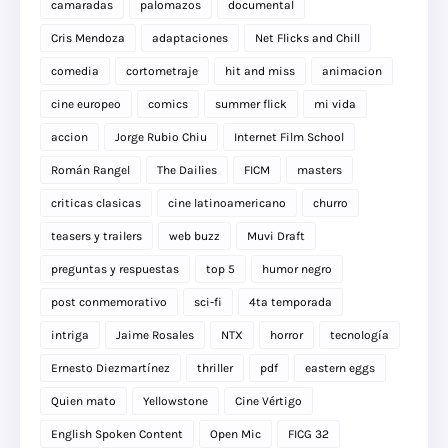
camaradas
palomazos
documental
Cris Mendoza
adaptaciones
Net Flicks and Chill
comedia
cortometraje
hit and miss
animacion
cine europeo
comics
summer flick
mi vida
accion
Jorge Rubio Chiu
Internet Film School
Román Rangel
The Dailies
FICM
masters
criticas clasicas
cine latinoamericano
churro
teasers y trailers
web buzz
Muvi Draft
preguntas y respuestas
top 5
humor negro
post conmemorativo
sci-fi
4ta temporada
intriga
Jaime Rosales
NTX
horror
tecnología
Ernesto Diezmartínez
thriller
pdf
eastern eggs
Quien mato
Yellowstone
Cine Vértigo
English Spoken Content
Open Mic
FICG 32