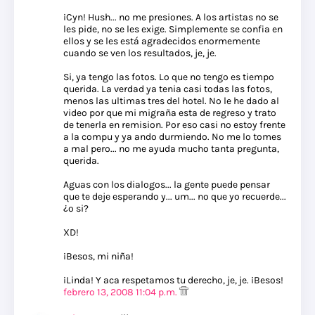
¡Cyn! Hush... no me presiones. A los artistas no se
les pide, no se les exige. Simplemente se confia en
ellos y se les está agradecidos enormemente
cuando se ven los resultados, je, je.
Si, ya tengo las fotos. Lo que no tengo es tiempo
querida. La verdad ya tenia casi todas las fotos,
menos las ultimas tres del hotel. No le he dado al
video por que mi migraña esta de regreso y trato
de tenerla en remision. Por eso casi no estoy frente
a la compu y ya ando durmiendo. No me lo tomes
a mal pero... no me ayuda mucho tanta pregunta,
querida.
Aguas con los dialogos... la gente puede pensar
que te deje esperando y... um... no que yo recuerde...
¿o si?
XD!
¡Besos, mi niña!
¡Linda! Y aca respetamos tu derecho, je, je. ¡Besos!
febrero 13, 2008 11:04 p.m.