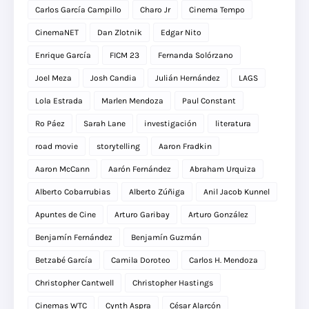
Carlos García Campillo
Charo Jr
Cinema Tempo
CinemaNET
Dan Zlotnik
Edgar Nito
Enrique García
FICM 23
Fernanda Solórzano
Joel Meza
Josh Candia
Julián Hernández
LAGS
Lola Estrada
Marlen Mendoza
Paul Constant
Ro Páez
Sarah Lane
investigación
literatura
road movie
storytelling
Aaron Fradkin
Aaron McCann
Aarón Fernández
Abraham Urquiza
Alberto Cobarrubias
Alberto Zúñiga
Anil Jacob Kunnel
Apuntes de Cine
Arturo Garibay
Arturo González
Benjamín Fernández
Benjamín Guzmán
Betzabé García
Camila Doroteo
Carlos H. Mendoza
Christopher Cantwell
Christopher Hastings
Cinemas WTC
Cynth Aspra
César Alarcón