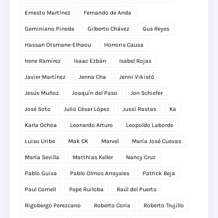
Ernesto Martínez
Fernando de Anda
Geminiano Pineda
Gilberto Chávez
Gus Reyes
Hassan Otsmane-Elhaou
Horroris Causa
Irene Ramírez
Isaac Ezbán
Isabel Rojas
Javier Martínez
Jenna Cha
Jenni Vikistö
Jesús Muñoz
Joaquín del Paso
Jon Schiefer
José Soto
Julio César López
Jussi Rastas
Ka
Karla Ochoa
Leonardo Arturo
Leopoldo Laborde
Luiso Uribe
Mak CK
Marvel
María José Cuevas
María Sevilla
Matthias Keller
Nancy Cruz
Pablo Guisa
Pablo Olmos Arrayales
Patrick Beja
Paul Cornell
Pepe Ruiloba
Raúl del Puerto
Rigobergo Perezcano
Roberto Coria
Roberto Trujillo