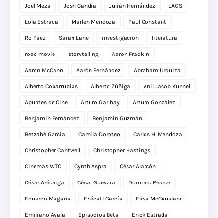
Joel Meza
Josh Candia
Julián Hernández
LAGS
Lola Estrada
Marlen Mendoza
Paul Constant
Ro Páez
Sarah Lane
investigación
literatura
road movie
storytelling
Aaron Fradkin
Aaron McCann
Aarón Fernández
Abraham Urquiza
Alberto Cobarrubias
Alberto Zúñiga
Anil Jacob Kunnel
Apuntes de Cine
Arturo Garibay
Arturo González
Benjamín Fernández
Benjamín Guzmán
Betzabé García
Camila Doroteo
Carlos H. Mendoza
Christopher Cantwell
Christopher Hastings
Cinemas WTC
Cynth Aspra
César Alarcón
César Aréchiga
César Guevara
Dominic Pearce
Eduardo Magaña
Ehécatl García
Elisa McCausland
Emiliano Ayala
Episodios Beta
Erick Estrada