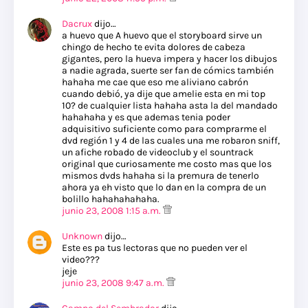
Dacrux
dijo…
a huevo que A huevo que el storyboard sirve un
chingo de hecho te evita dolores de cabeza
gigantes, pero la hueva impera y hacer los dibujos
a nadie agrada, suerte ser fan de cómics también
hahaha me cae que eso me aliviano cabrón
cuando debió, ya dije que amelie esta en mi top
10? de cualquier lista hahaha asta la del mandado
hahahaha y es que ademas tenia poder
adquisitivo suficiente como para comprarme el
dvd región 1 y 4 de las cuales una me robaron sniff,
un afiche robado de videoclub y el sountrack
original que curiosamente me costo mas que los
mismos dvds hahaha si la premura de tenerlo
ahora ya eh visto que lo dan en la compra de un
bolillo hahahahahaha.
junio 23, 2008 1:15 a.m.
Unknown
dijo…
Este es pa tus lectoras que no pueden ver el
video???
jeje
junio 23, 2008 9:47 a.m.