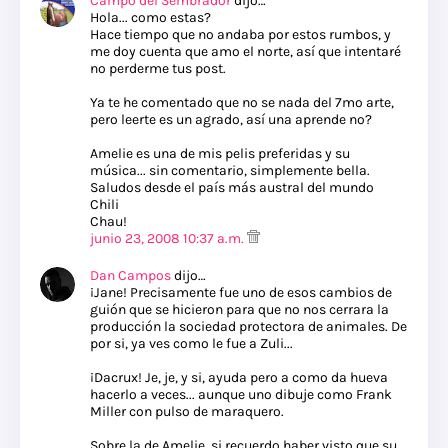
Campo del Sembrador
dijo…
Hola... como estas?
Hace tiempo que no andaba por estos rumbos, y
me doy cuenta que amo el norte, así que intentaré
no perderme tus post.
Ya te he comentado que no se nada del 7mo arte,
pero leerte es un agrado, así una aprende no?
Amelie es una de mis pelis preferidas y su
música... sin comentario, simplemente bella.
Saludos desde el país más austral del mundo
Chili
Chau!
junio 23, 2008 10:37 a.m.
Dan Campos
dijo…
¡Jane! Precisamente fue uno de esos cambios de
guión que se hicieron para que no nos cerrara la
producción la sociedad protectora de animales. De
por si, ya ves como le fue a Zuli...
¡Dacrux! Je, je, y si, ayuda pero a como da hueva
hacerlo a veces... aunque uno dibuje como Frank
Miller con pulso de maraquero.
Sobre la de Amelie, si recuerdo haber visto que su