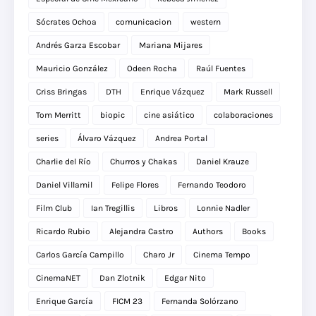
Sócrates Ochoa
comunicacion
western
Andrés Garza Escobar
Mariana Mijares
Mauricio González
Odeen Rocha
Raúl Fuentes
Criss Bringas
DTH
Enrique Vázquez
Mark Russell
Tom Merritt
biopic
cine asiático
colaboraciones
series
Álvaro Vázquez
Andrea Portal
Charlie del Río
Churros y Chakas
Daniel Krauze
Daniel Villamil
Felipe Flores
Fernando Teodoro
Film Club
Ian Tregillis
Libros
Lonnie Nadler
Ricardo Rubio
Alejandra Castro
Authors
Books
Carlos García Campillo
Charo Jr
Cinema Tempo
CinemaNET
Dan Zlotnik
Edgar Nito
Enrique García
FICM 23
Fernanda Solórzano