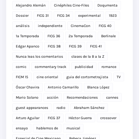
Alejandro Alemán
Cinéphiles Cine-Files
Doqumenta
Dossier
FICG 31
FICG 34
experimental
1923
análisis
independiente
CinemaCon
FICG 40
1a Temporada
FICG 36
2a Temporada
Berlinale
Edgar Apanco
FICG 38
FICG 39
FICG 41
Nunca leas los comentarios
clases de la B a la Z
comic
commentary track
publicidad
romance
FICM 15
cine oriental
guia del cortometrajista
TV
Óscar Chavira
Antonio Camarillo
Blanca López
Mario Solano
acción
Recomendaciones
cannes
guest appearances
radio
Abraham Sánchez
Arturo Aguilar
FICG 37
Héctor Guerra
crossover
ensayo
hablemos de
musical
Especial de Cine Mexicano
Rebeca Jiménez