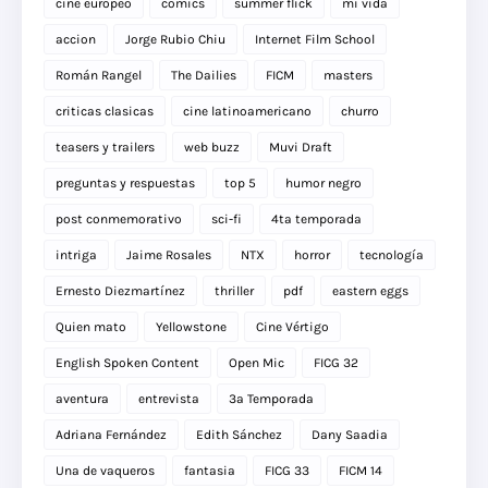
cine europeo
comics
summer flick
mi vida
accion
Jorge Rubio Chiu
Internet Film School
Román Rangel
The Dailies
FICM
masters
criticas clasicas
cine latinoamericano
churro
teasers y trailers
web buzz
Muvi Draft
preguntas y respuestas
top 5
humor negro
post conmemorativo
sci-fi
4ta temporada
intriga
Jaime Rosales
NTX
horror
tecnología
Ernesto Diezmartínez
thriller
pdf
eastern eggs
Quien mato
Yellowstone
Cine Vértigo
English Spoken Content
Open Mic
FICG 32
aventura
entrevista
3a Temporada
Adriana Fernández
Edith Sánchez
Dany Saadia
Una de vaqueros
fantasia
FICG 33
FICM 14