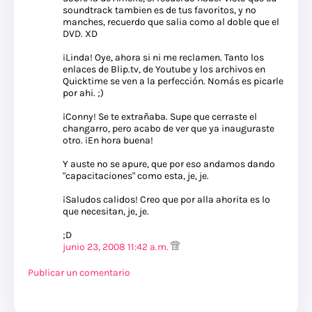
soundtrack tambien es de tus favoritos, y no
manches, recuerdo que salia como al doble que el
DVD. XD
¡Linda! Oye, ahora si ni me reclamen. Tanto los
enlaces de Blip.tv, de Youtube y los archivos en
Quicktime se ven a la perfección. Nomás es picarle
por ahi. ;)
¡Conny! Se te extrañaba. Supe que cerraste el
changarro, pero acabo de ver que ya inauguraste
otro. ¡En hora buena!
Y auste no se apure, que por eso andamos dando
"capacitaciones" como esta, je, je.
¡Saludos calidos! Creo que por alla ahorita es lo
que necesitan, je, je.
;D
junio 23, 2008 11:42 a.m.
Publicar un comentario