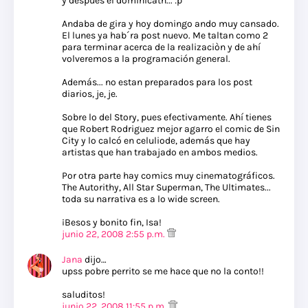
y después el dominicath... :p
Andaba de gira y hoy domingo ando muy cansado.
El lunes ya hab´ra post nuevo. Me taltan como 2
para terminar acerca de la realizaciòn y de ahí
volveremos a la programación general.
Además... no estan preparados para los post
diarios, je, je.
Sobre lo del Story, pues efectivamente. Ahí tienes
que Robert Rodriguez mejor agarro el comic de Sin
City y lo calcó en celuliode, además que hay
artistas que han trabajado en ambos medios.
Por otra parte hay comics muy cinematográficos.
The Autorithy, All Star Superman, The Ultimates...
toda su narrativa es a lo wide screen.
¡Besos y bonito fin, Isa!
junio 22, 2008 2:55 p.m.
Jana
dijo…
upss pobre perrito se me hace que no la conto!!
saluditos!
junio 22, 2008 11:55 p.m.