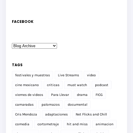
FACEBOOK
TAGS
festivales y muestras
Live Streams
video
cine mexicano
criticas
must watch
podcast
viernes de videos
Para Llevar
drama
FICG
camaradas
palomazos
documental
Cris Mendoza
adaptaciones
Net Flicks and Chill
comedia
cortometraje
hit and miss
animacion