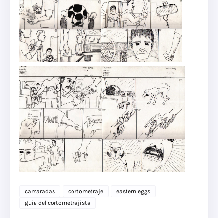
camaradas
cortometraje
eastern eggs
guia del cortometrajista