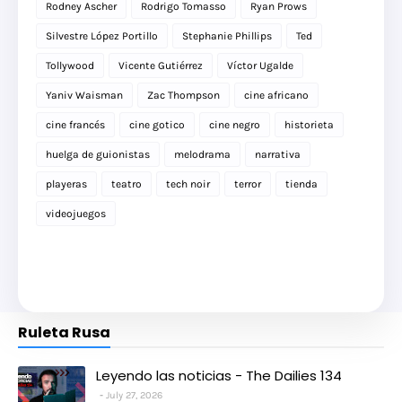
Rodney Ascher
Rodrigo Tomasso
Ryan Prows
Silvestre López Portillo
Stephanie Phillips
Ted
Tollywood
Vicente Gutiérrez
Víctor Ugalde
Yaniv Waisman
Zac Thompson
cine africano
cine francés
cine gotico
cine negro
historieta
huelga de guionistas
melodrama
narrativa
playeras
teatro
tech noir
terror
tienda
videojuegos
Ruleta Rusa
Leyendo las noticias - The Dailies 134
July 27, 2026