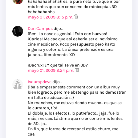
hahahahaahahah es la pura neta tuve que ir por
mis lentes que aun conservo de miniespias 3D
hahahahahha
mayo 01, 2009 8:15 p.m.
Dan Campos
dijo…
¡Ben! La nave es genial. ¡Esta con huevos!
¡Carlos! Me cae que así debería ser el novísimo
cine mecsicano. Poco presupuesto pero harto
ingenio y cotorro. La única pretensión es una
jalada... literalmente. XD
¡Dacrux! ¿Y que tal se ve en 3D?
mayo 01, 2009 8:24 p.m.
isaurapdeve
dijo…
(iba a empezar este comment con un albur muy
bien logrado, pero me abstengo para no demostrar
mi falta de educación...)
No manches, me estuve riendo mucho.. es que se
lo curraron, tío!
El doblaje, los efectos, lo putrefacto.. jaja, fue lo
más, me cae. Lástima que no encontré mis lentes
de 3D.. jo..
En fin, que forma de recrear el estilo churro, me
cae.