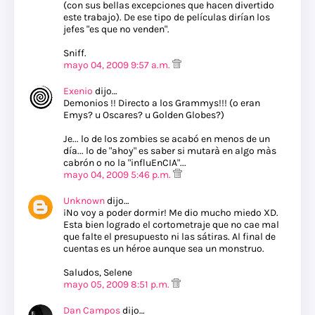
(con sus bellas excepciones que hacen divertido
este trabajo). De ese tipo de películas dirían los
jefes "es que no venden".
Sniff.
mayo 04, 2009 9:57 a.m.
Exenio
dijo…
Demonios !! Directo a los Grammys!!! (o eran
Emys? u Oscares? u Golden Globes?)
Je... lo de los zombies se acabó en menos de un
día... lo de "ahoy" es saber si mutarà en algo màs
cabrón o no la "influEnCIA"...
mayo 04, 2009 5:46 p.m.
Unknown
dijo…
¡No voy a poder dormir! Me dio mucho miedo XD.
Esta bien logrado el cortometraje que no cae mal
que falte el presupuesto ni las sátiras. Al final de
cuentas es un héroe aunque sea un monstruo.
Saludos, Selene
mayo 05, 2009 8:51 p.m.
Dan Campos
dijo…