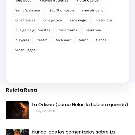
Tollywood
Vicente Gutiérrez
Víctor Ugalde
Yaniv Waisman
Zac Thompson
cine africano
cine francés
cine gotico
cine negro
historieta
huelga de guionistas
melodrama
narrativa
playeras
teatro
tech noir
terror
tienda
videojuegos
Ruleta Rusa
La Odisea (como Nolan la hubiera querido)
July 22, 2026
Nunca leas los comentarios sobre La