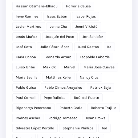
Hassan Otsmane-Elhaou
Horroris Causa
Irene Ramírez
Isaac Ezbán
Isabel Rojas
Javier Martínez
Jenna Cha
Jenni Vikistö
Jesús Muñoz
Joaquín del Paso
Jon Schiefer
José Soto
Julio César López
Jussi Rastas
Ka
Karla Ochoa
Leonardo Arturo
Leopoldo Laborde
Luiso Uribe
Mak CK
Marvel
María José Cuevas
María Sevilla
Matthias Keller
Nancy Cruz
Pablo Guisa
Pablo Olmos Arrayales
Patrick Beja
Paul Cornell
Pepe Ruiloba
Raúl del Puerto
Rigobergo Perezcano
Roberto Coria
Roberto Trujillo
Rodney Ascher
Rodrigo Tomasso
Ryan Prows
Silvestre López Portillo
Stephanie Phillips
Ted