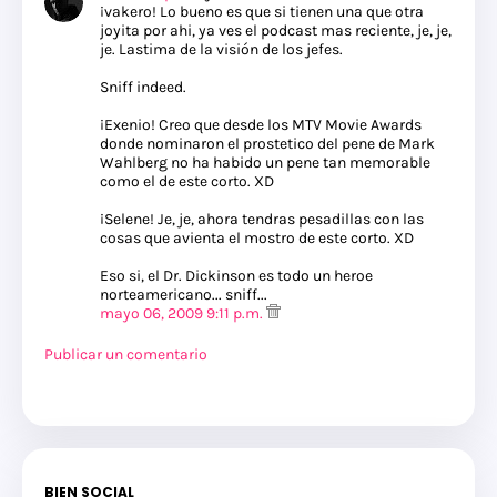
¡vakero! Lo bueno es que si tienen una que otra
joyita por ahi, ya ves el podcast mas reciente, je, je,
je. Lastima de la visión de los jefes.
Sniff indeed.
¡Exenio! Creo que desde los MTV Movie Awards
donde nominaron el prostetico del pene de Mark
Wahlberg no ha habido un pene tan memorable
como el de este corto. XD
¡Selene! Je, je, ahora tendras pesadillas con las
cosas que avienta el mostro de este corto. XD
Eso si, el Dr. Dickinson es todo un heroe
norteamericano... sniff...
mayo 06, 2009 9:11 p.m.
Publicar un comentario
BIEN SOCIAL