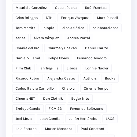
Mauricio González
Odeen Rocha
Raúl Fuentes
Criss Bringas
DTH
Enrique Vázquez
Mark Russell
Tom Merritt
biopic
cine asiático
colaboraciones
series
Álvaro Vázquez
Andrea Portal
Charlie del Río
Churros y Chakas
Daniel Krauze
Daniel Villamil
Felipe Flores
Fernando Teodoro
Film Club
Ian Tregillis
Libros
Lonnie Nadler
Ricardo Rubio
Alejandra Castro
Authors
Books
Carlos García Campillo
Charo Jr
Cinema Tempo
CinemaNET
Dan Zlotnik
Edgar Nito
Enrique García
FICM 23
Fernanda Solórzano
Joel Meza
Josh Candia
Julián Hernández
LAGS
Lola Estrada
Marlen Mendoza
Paul Constant