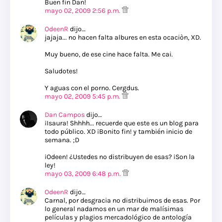
Buen fin Dan!
mayo 02, 2009 2:56 p.m.
OdeenR
dijo…
jajaja... no hacen falta albures en esta ocaciòn, XD.
Muy bueno, de ese cine hace falta. Me cai.
Saludotes!
Y aguas con el porno. Cergdus.
mayo 02, 2009 5:45 p.m.
Dan Campos
dijo…
¡Isaura! Shhhh... recuerde que este es un blog para
todo público. XD ¡Bonito fin! y también inicio de
semana. ;D
¡Odeen! ¿Ustedes no distribuyen de esas? ¡Son la
ley!
mayo 03, 2009 6:48 p.m.
OdeenR
dijo…
Carnal, por desgracia no distribuimos de esas. Por
lo general nadamos en un mar de malísimas
películas y plagios mercadológico de antología