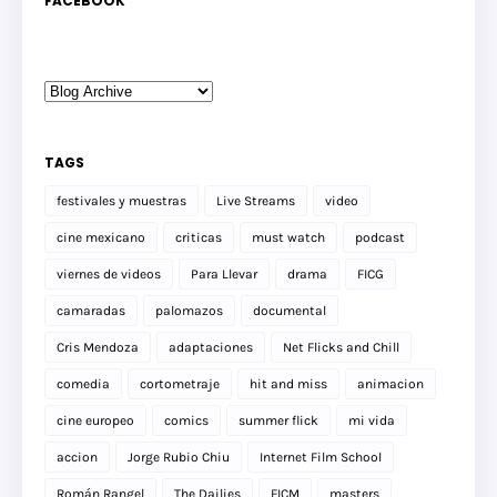
FACEBOOK
TAGS
festivales y muestras
Live Streams
video
cine mexicano
criticas
must watch
podcast
viernes de videos
Para Llevar
drama
FICG
camaradas
palomazos
documental
Cris Mendoza
adaptaciones
Net Flicks and Chill
comedia
cortometraje
hit and miss
animacion
cine europeo
comics
summer flick
mi vida
accion
Jorge Rubio Chiu
Internet Film School
Román Rangel
The Dailies
FICM
masters