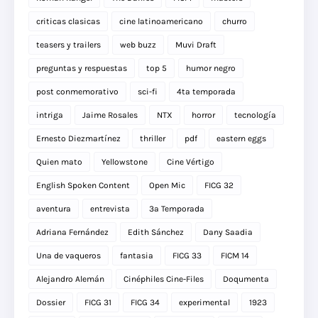
criticas clasicas
cine latinoamericano
churro
teasers y trailers
web buzz
Muvi Draft
preguntas y respuestas
top 5
humor negro
post conmemorativo
sci-fi
4ta temporada
intriga
Jaime Rosales
NTX
horror
tecnología
Ernesto Diezmartínez
thriller
pdf
eastern eggs
Quien mato
Yellowstone
Cine Vértigo
English Spoken Content
Open Mic
FICG 32
aventura
entrevista
3a Temporada
Adriana Fernández
Edith Sánchez
Dany Saadia
Una de vaqueros
fantasia
FICG 33
FICM 14
Alejandro Alemán
Cinéphiles Cine-Files
Doqumenta
Dossier
FICG 31
FICG 34
experimental
1923