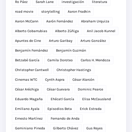
Ro Páez
Sarah Lane
investigación
literatura
road movie
storytelling
Aaron Fradkin
Aaron McCann
Aarón Fernández
Abraham Urquiza
Alberto Cobarrubias
Alberto Zúñiga
Anil Jacob Kunnel
Apuntes de Cine
Arturo Garibay
Arturo González
Benjamín Fernández
Benjamín Guzmán
Betzabé García
Camila Doroteo
Carlos H. Mendoza
Christopher Cantwell
Christopher Hastings
Cinemas WTC
Cynth Aspra
César Alarcón
César Aréchiga
César Guevara
Dominic Pearce
Eduardo Magaña
Ehécatl García
Elisa McCausland
Emiliano Ayala
Episodios Beta
Erick Estrada
Ernesto Martínez
Fernando de Anda
Geminiano Pineda
Gilberto Chávez
Gus Reyes