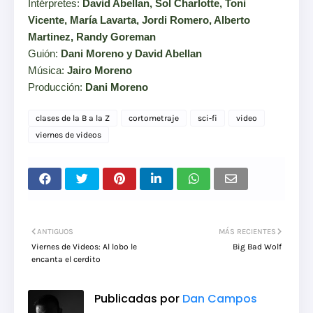
Intérpretes:
David Abellan, Sol Charlotte, Toni
Vicente, María Lavarta, Jordi Romero, Alberto
Martinez, Randy Goreman
Guión:
Dani Moreno y David Abellan
Música:
Jairo Moreno
Producción:
Dani Moreno
clases de la B a la Z
cortometraje
sci-fi
video
viernes de videos
ANTIGUOS
MÁS RECIENTES
Viernes de Videos: Al lobo le
Big Bad Wolf
encanta el cerdito
Publicadas por
Dan Campos