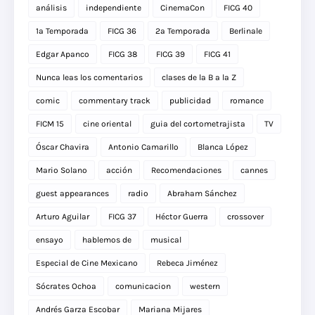
análisis
independiente
CinemaCon
FICG 40
1a Temporada
FICG 36
2a Temporada
Berlinale
Edgar Apanco
FICG 38
FICG 39
FICG 41
Nunca leas los comentarios
clases de la B a la Z
comic
commentary track
publicidad
romance
FICM 15
cine oriental
guia del cortometrajista
TV
Óscar Chavira
Antonio Camarillo
Blanca López
Mario Solano
acción
Recomendaciones
cannes
guest appearances
radio
Abraham Sánchez
Arturo Aguilar
FICG 37
Héctor Guerra
crossover
ensayo
hablemos de
musical
Especial de Cine Mexicano
Rebeca Jiménez
Sócrates Ochoa
comunicacion
western
Andrés Garza Escobar
Mariana Mijares