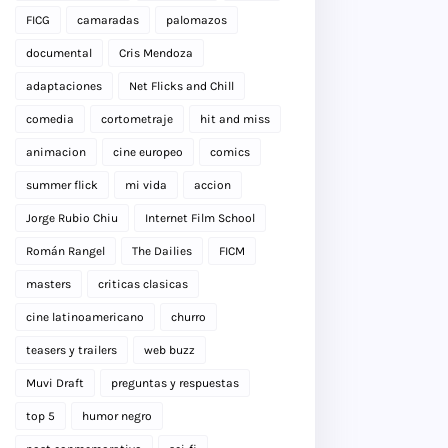
FICG
camaradas
palomazos
documental
Cris Mendoza
adaptaciones
Net Flicks and Chill
comedia
cortometraje
hit and miss
animacion
cine europeo
comics
summer flick
mi vida
accion
Jorge Rubio Chiu
Internet Film School
Román Rangel
The Dailies
FICM
masters
criticas clasicas
cine latinoamericano
churro
teasers y trailers
web buzz
Muvi Draft
preguntas y respuestas
top 5
humor negro