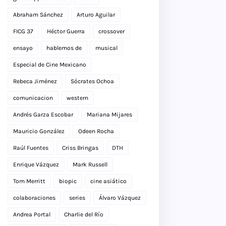
Abraham Sánchez
Arturo Aguilar
FICG 37
Héctor Guerra
crossover
ensayo
hablemos de
musical
Especial de Cine Mexicano
Rebeca Jiménez
Sócrates Ochoa
comunicacion
western
Andrés Garza Escobar
Mariana Mijares
Mauricio González
Odeen Rocha
Raúl Fuentes
Criss Bringas
DTH
Enrique Vázquez
Mark Russell
Tom Merritt
biopic
cine asiático
colaboraciones
series
Álvaro Vázquez
Andrea Portal
Charlie del Río