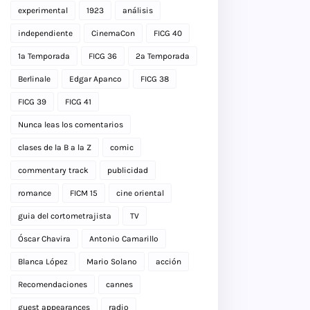
experimental
1923
análisis
independiente
CinemaCon
FICG 40
1a Temporada
FICG 36
2a Temporada
Berlinale
Edgar Apanco
FICG 38
FICG 39
FICG 41
Nunca leas los comentarios
clases de la B a la Z
comic
commentary track
publicidad
romance
FICM 15
cine oriental
guia del cortometrajista
TV
Óscar Chavira
Antonio Camarillo
Blanca López
Mario Solano
acción
Recomendaciones
cannes
guest appearances
radio