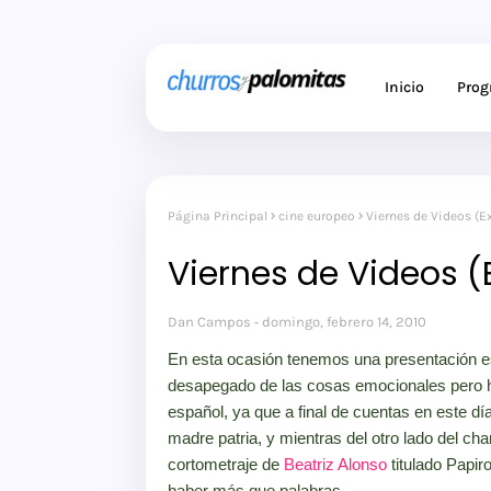
Inicio
Pro
Página Principal
cine europeo
Viernes de Videos (Ex
Viernes de Videos (E
Dan Campos
domingo, febrero 14, 2010
En esta ocasión tenemos una presentación esp
desapegado de las cosas emocionales pero ho
español, ya que a final de cuentas en este dí
madre patria, y mientras del otro lado del ch
cortometraje de
Beatriz Alonso
titulado Papir
haber más que palabras.