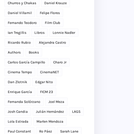
Churros y Chakas
Daniel Krauze
Daniel Villamil
Felipe Flores
Fernando Teodoro
Film Club
Ian Tregillis
Libros
Lonnie Nadler
Ricardo Rubio
Alejandra Castro
Authors
Books
Carlos García Campillo
Charo Jr
Cinema Tempo
CinemaNET
Dan Zlotnik
Edgar Nito
Enrique García
FICM 23
Fernanda Solórzano
Joel Meza
Josh Candia
Julián Hernández
LAGS
Lola Estrada
Marlen Mendoza
Paul Constant
Ro Páez
Sarah Lane