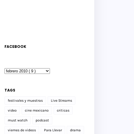
FACEBOOK
TAGS
festivales y muestras
Live Streams
video
cine mexicano
criticas
must watch
podcast
viernes de videos
Para Llevar
drama