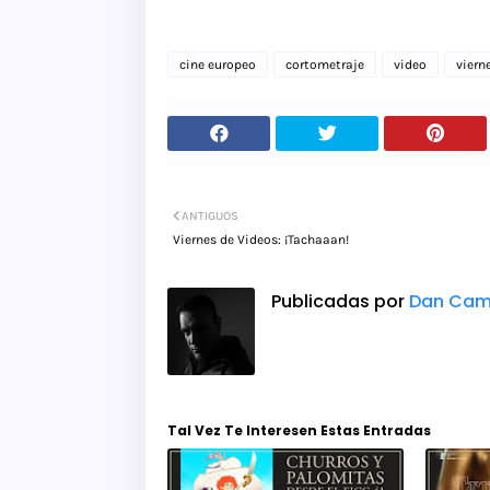
cine europeo
cortometraje
video
viern
ANTIGUOS
Viernes de Videos: ¡Tachaaan!
Publicadas por
Dan Cam
Tal Vez Te Interesen Estas Entradas