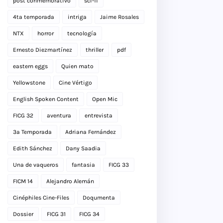
post conmemorativo
sci-fi
4ta temporada
intriga
Jaime Rosales
NTX
horror
tecnología
Ernesto Diezmartínez
thriller
pdf
eastern eggs
Quien mato
Yellowstone
Cine Vértigo
English Spoken Content
Open Mic
FICG 32
aventura
entrevista
3a Temporada
Adriana Fernández
Edith Sánchez
Dany Saadia
Una de vaqueros
fantasia
FICG 33
FICM 14
Alejandro Alemán
Cinéphiles Cine-Files
Doqumenta
Dossier
FICG 31
FICG 34