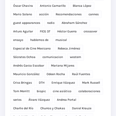
Óscar Chavira
Antonio Camarillo
Blanca López
Mario Solano
acción
Recomendaciones
cannes
guest appearances
radio
Abraham Sánchez
Arturo Aguilar
FICG 37
Héctor Guerra
crossover
ensayo
hablemos de
musical
Especial de Cine Mexicano
Rebeca Jiménez
Sócrates Ochoa
comunicacion
western
Andrés Garza Escobar
Mariana Mijares
Mauricio González
Odeen Rocha
Raúl Fuentes
Criss Bringas
DTH
Enrique Vázquez
Mark Russell
Tom Merritt
biopic
cine asiático
colaboraciones
series
Álvaro Vázquez
Andrea Portal
Charlie del Río
Churros y Chakas
Daniel Krauze