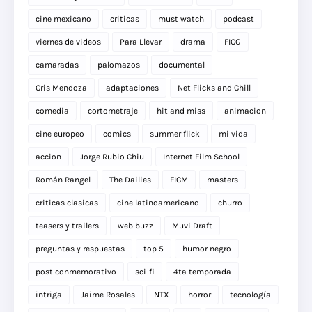
cine mexicano
criticas
must watch
podcast
viernes de videos
Para Llevar
drama
FICG
camaradas
palomazos
documental
Cris Mendoza
adaptaciones
Net Flicks and Chill
comedia
cortometraje
hit and miss
animacion
cine europeo
comics
summer flick
mi vida
accion
Jorge Rubio Chiu
Internet Film School
Román Rangel
The Dailies
FICM
masters
criticas clasicas
cine latinoamericano
churro
teasers y trailers
web buzz
Muvi Draft
preguntas y respuestas
top 5
humor negro
post conmemorativo
sci-fi
4ta temporada
intriga
Jaime Rosales
NTX
horror
tecnología