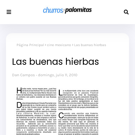
Página Principal
cine mexicano
Las buenas hierbas
Las buenas hierbas
Dan Campos
domingo, julio 11, 2010