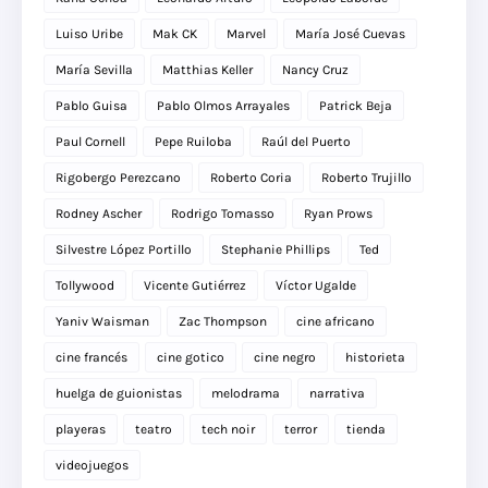
Luiso Uribe
Mak CK
Marvel
María José Cuevas
María Sevilla
Matthias Keller
Nancy Cruz
Pablo Guisa
Pablo Olmos Arrayales
Patrick Beja
Paul Cornell
Pepe Ruiloba
Raúl del Puerto
Rigobergo Perezcano
Roberto Coria
Roberto Trujillo
Rodney Ascher
Rodrigo Tomasso
Ryan Prows
Silvestre López Portillo
Stephanie Phillips
Ted
Tollywood
Vicente Gutiérrez
Víctor Ugalde
Yaniv Waisman
Zac Thompson
cine africano
cine francés
cine gotico
cine negro
historieta
huelga de guionistas
melodrama
narrativa
playeras
teatro
tech noir
terror
tienda
videojuegos