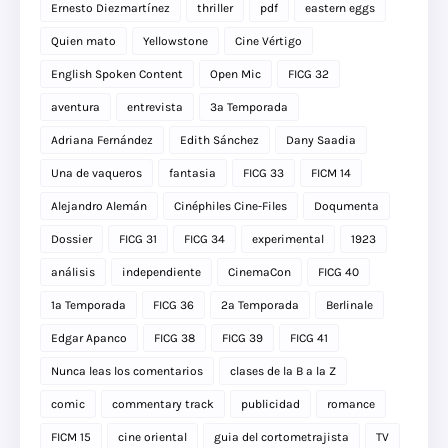
Ernesto Diezmartínez
thriller
pdf
eastern eggs
Quien mato
Yellowstone
Cine Vértigo
English Spoken Content
Open Mic
FICG 32
aventura
entrevista
3a Temporada
Adriana Fernández
Edith Sánchez
Dany Saadia
Una de vaqueros
fantasia
FICG 33
FICM 14
Alejandro Alemán
Cinéphiles Cine-Files
Doqumenta
Dossier
FICG 31
FICG 34
experimental
1923
análisis
independiente
CinemaCon
FICG 40
1a Temporada
FICG 36
2a Temporada
Berlinale
Edgar Apanco
FICG 38
FICG 39
FICG 41
Nunca leas los comentarios
clases de la B a la Z
comic
commentary track
publicidad
romance
FICM 15
cine oriental
guia del cortometrajista
TV