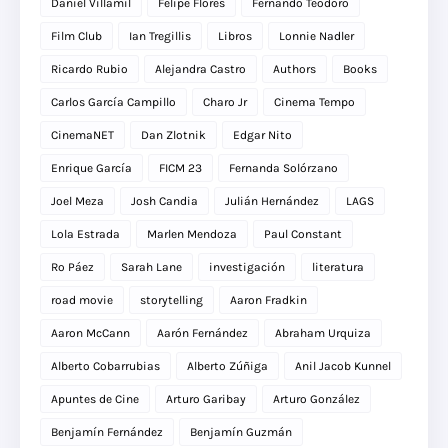
Daniel Villamil
Felipe Flores
Fernando Teodoro
Film Club
Ian Tregillis
Libros
Lonnie Nadler
Ricardo Rubio
Alejandra Castro
Authors
Books
Carlos García Campillo
Charo Jr
Cinema Tempo
CinemaNET
Dan Zlotnik
Edgar Nito
Enrique García
FICM 23
Fernanda Solórzano
Joel Meza
Josh Candia
Julián Hernández
LAGS
Lola Estrada
Marlen Mendoza
Paul Constant
Ro Páez
Sarah Lane
investigación
literatura
road movie
storytelling
Aaron Fradkin
Aaron McCann
Aarón Fernández
Abraham Urquiza
Alberto Cobarrubias
Alberto Zúñiga
Anil Jacob Kunnel
Apuntes de Cine
Arturo Garibay
Arturo González
Benjamín Fernández
Benjamín Guzmán