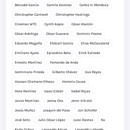
Betzabé García
Camila Doroteo
Carlos H. Mendoza
Christopher Cantwell
Christopher Hastings
Cinemas WTC
Cynth Aspra
César Alarcón
César Aréchiga
César Guevara
Dominic Pearce
Eduardo Magaña
Ehécatl García
Elisa McCausland
Emiliano Ayala
Episodios Beta
Erick Estrada
Ernesto Martínez
Fernando de Anda
Geminiano Pineda
Gilberto Chávez
Gus Reyes
Hassan Otsmane-Elhaou
Horroris Causa
Irene Ramírez
Isaac Ezbán
Isabel Rojas
Javier Martínez
Jenna Cha
Jenni Vikistö
Jesús Muñoz
Joaquín del Paso
Jon Schiefer
José Soto
Julio César López
Jussi Rastas
Ka
Karla Ochoa
Leonardo Arturo
Leopoldo Laborde