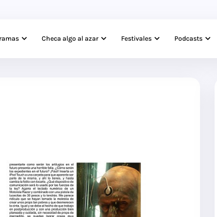
gramas
Checa algo al azar
Festivales
Podcasts