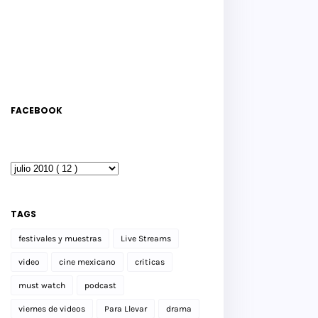
FACEBOOK
TAGS
festivales y muestras
Live Streams
video
cine mexicano
criticas
must watch
podcast
viernes de videos
Para Llevar
drama