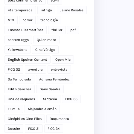
post conmemorativo
sci-fi
4ta temporada
intriga
Jaime Rosales
NTX
horror
tecnología
Ernesto Diezmartínez
thriller
pdf
eastern eggs
Quien mato
Yellowstone
Cine Vértigo
English Spoken Content
Open Mic
FICG 32
aventura
entrevista
3a Temporada
Adriana Fernández
Edith Sánchez
Dany Saadia
Una de vaqueros
fantasia
FICG 33
FICM 14
Alejandro Alemán
Cinéphiles Cine-Files
Doqumenta
Dossier
FICG 31
FICG 34