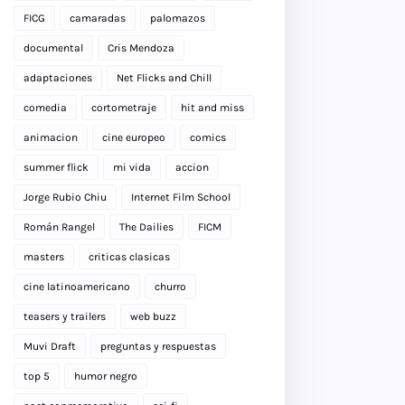
FICG
camaradas
palomazos
documental
Cris Mendoza
adaptaciones
Net Flicks and Chill
comedia
cortometraje
hit and miss
animacion
cine europeo
comics
summer flick
mi vida
accion
Jorge Rubio Chiu
Internet Film School
Román Rangel
The Dailies
FICM
masters
criticas clasicas
cine latinoamericano
churro
teasers y trailers
web buzz
Muvi Draft
preguntas y respuestas
top 5
humor negro