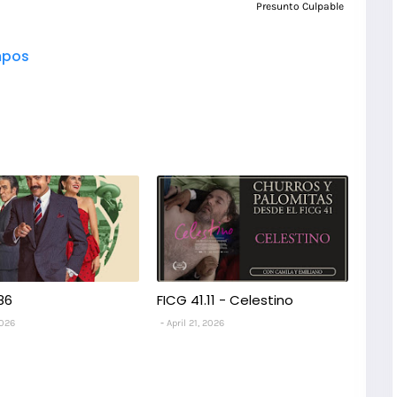
Presunto Culpable
pos
86
FICG 41.11 - Celestino
2026
April 21, 2026