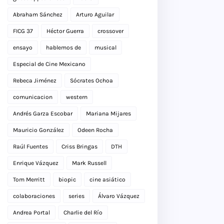
Abraham Sánchez
Arturo Aguilar
FICG 37
Héctor Guerra
crossover
ensayo
hablemos de
musical
Especial de Cine Mexicano
Rebeca Jiménez
Sócrates Ochoa
comunicacion
western
Andrés Garza Escobar
Mariana Mijares
Mauricio González
Odeen Rocha
Raúl Fuentes
Criss Bringas
DTH
Enrique Vázquez
Mark Russell
Tom Merritt
biopic
cine asiático
colaboraciones
series
Álvaro Vázquez
Andrea Portal
Charlie del Río