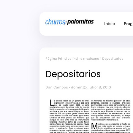
Inicio
Pro
Página Principal
cine mexicano
Depositarios
Depositarios
Dan Campos
domingo, julio 18, 2010