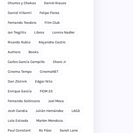
Churros y Chakas
Daniel Krauze
Daniel Villamil
Felipe Flores
Fernando Teodoro
Film Club
Ian Tregillis
Libros
Lonnie Nadler
Ricardo Rubio
Alejandra Castro
Authors
Books
Carlos García Campillo
Charo Jr
Cinema Tempo
CinemaNET
Dan Zlotnik
Edgar Nito
Enrique García
FICM 23
Fernanda Solórzano
Joel Meza
Josh Candia
Julián Hernández
LAGS
Lola Estrada
Marlen Mendoza
Paul Constant
Ro Páez
Sarah Lane