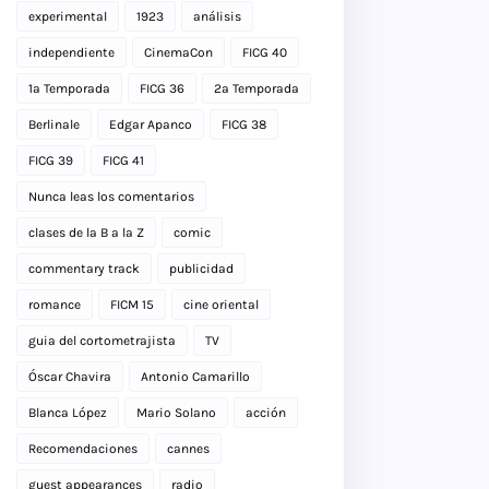
experimental
1923
análisis
independiente
CinemaCon
FICG 40
1a Temporada
FICG 36
2a Temporada
Berlinale
Edgar Apanco
FICG 38
FICG 39
FICG 41
Nunca leas los comentarios
clases de la B a la Z
comic
commentary track
publicidad
romance
FICM 15
cine oriental
guia del cortometrajista
TV
Óscar Chavira
Antonio Camarillo
Blanca López
Mario Solano
acción
Recomendaciones
cannes
guest appearances
radio