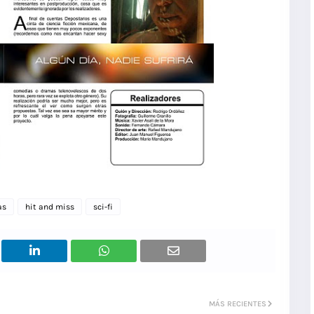
as
hit and miss
sci-fi
MÁS RECIENTES