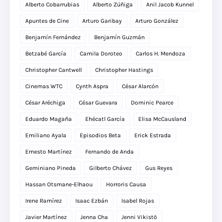
Alberto Cobarrubias
Alberto Zúñiga
Anil Jacob Kunnel
Apuntes de Cine
Arturo Garibay
Arturo González
Benjamín Fernández
Benjamín Guzmán
Betzabé García
Camila Doroteo
Carlos H. Mendoza
Christopher Cantwell
Christopher Hastings
Cinemas WTC
Cynth Aspra
César Alarcón
César Aréchiga
César Guevara
Dominic Pearce
Eduardo Magaña
Ehécatl García
Elisa McCausland
Emiliano Ayala
Episodios Beta
Erick Estrada
Ernesto Martínez
Fernando de Anda
Geminiano Pineda
Gilberto Chávez
Gus Reyes
Hassan Otsmane-Elhaou
Horroris Causa
Irene Ramírez
Isaac Ezbán
Isabel Rojas
Javier Martínez
Jenna Cha
Jenni Vikistö