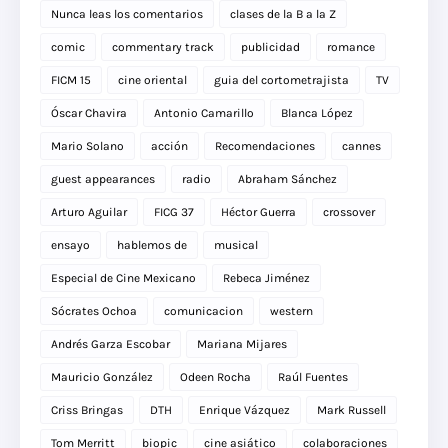
Nunca leas los comentarios
clases de la B a la Z
comic
commentary track
publicidad
romance
FICM 15
cine oriental
guia del cortometrajista
TV
Óscar Chavira
Antonio Camarillo
Blanca López
Mario Solano
acción
Recomendaciones
cannes
guest appearances
radio
Abraham Sánchez
Arturo Aguilar
FICG 37
Héctor Guerra
crossover
ensayo
hablemos de
musical
Especial de Cine Mexicano
Rebeca Jiménez
Sócrates Ochoa
comunicacion
western
Andrés Garza Escobar
Mariana Mijares
Mauricio González
Odeen Rocha
Raúl Fuentes
Criss Bringas
DTH
Enrique Vázquez
Mark Russell
Tom Merritt
biopic
cine asiático
colaboraciones