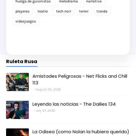
huelga de guionistas
melodrama
narrativa
playeras
teatro
tech noir
terror
tienda
videojuegos
Ruleta Rusa
Amistades Peligrosas - Net Flicks and Chill
113
August 05, 2026
Leyendo las noticias - The Dailies 134
July 27, 2026
La Odisea (como Nolan la hubiera querido)