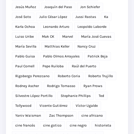
Jesús Muñoz
Joaquín del Paso
Jon Schiefer
José Soto
Julio César López
Jussi Rastas
Ka
Karla Ochoa
Leonardo Arturo
Leopoldo Laborde
Luiso Uribe
Mak CK
Marvel
María José Cuevas
María Sevilla
Matthias Keller
Nancy Cruz
Pablo Guisa
Pablo Olmos Arrayales
Patrick Beja
Paul Cornell
Pepe Ruiloba
Raúl del Puerto
Rigobergo Perezcano
Roberto Coria
Roberto Trujillo
Rodney Ascher
Rodrigo Tomasso
Ryan Prows
Silvestre López Portillo
Stephanie Phillips
Ted
Tollywood
Vicente Gutiérrez
Víctor Ugalde
Yaniv Waisman
Zac Thompson
cine africano
cine francés
cine gotico
cine negro
historieta