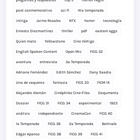
preguntas y respuestas
top 5
humor negro
post conmemorativo
sci-fi
4ta temporada
intriga
Jaime Rosales
NTX
horror
tecnología
Ernesto Diezmartínez
thriller
pdf
eastern eggs
Quien mato
Yellowstone
Cine Vértigo
English Spoken Content
Open Mic
FICG 32
aventura
entrevista
3a Temporada
Adriana Fernández
Edith Sánchez
Dany Saadia
Una de vaqueros
fantasia
FICG 33
FICM 14
Alejandro Alemán
Cinéphiles Cine-Files
Doqumenta
Dossier
FICG 31
FICG 34
experimental
1923
análisis
independiente
CinemaCon
FICG 40
1a Temporada
FICG 36
2a Temporada
Berlinale
Edgar Apanco
FICG 38
FICG 39
FICG 41