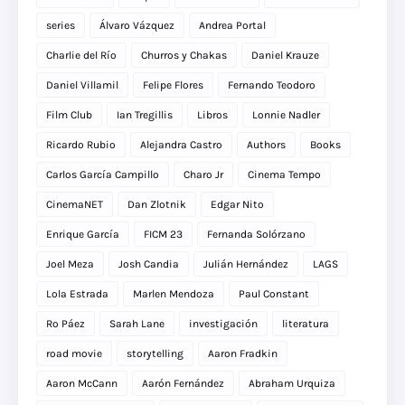
series
Álvaro Vázquez
Andrea Portal
Charlie del Río
Churros y Chakas
Daniel Krauze
Daniel Villamil
Felipe Flores
Fernando Teodoro
Film Club
Ian Tregillis
Libros
Lonnie Nadler
Ricardo Rubio
Alejandra Castro
Authors
Books
Carlos García Campillo
Charo Jr
Cinema Tempo
CinemaNET
Dan Zlotnik
Edgar Nito
Enrique García
FICM 23
Fernanda Solórzano
Joel Meza
Josh Candia
Julián Hernández
LAGS
Lola Estrada
Marlen Mendoza
Paul Constant
Ro Páez
Sarah Lane
investigación
literatura
road movie
storytelling
Aaron Fradkin
Aaron McCann
Aarón Fernández
Abraham Urquiza