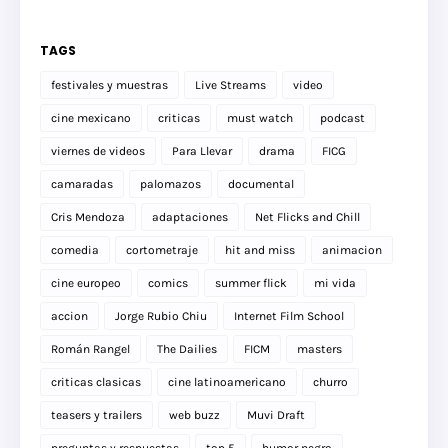
TAGS
festivales y muestras
Live Streams
video
cine mexicano
criticas
must watch
podcast
viernes de videos
Para Llevar
drama
FICG
camaradas
palomazos
documental
Cris Mendoza
adaptaciones
Net Flicks and Chill
comedia
cortometraje
hit and miss
animacion
cine europeo
comics
summer flick
mi vida
accion
Jorge Rubio Chiu
Internet Film School
Román Rangel
The Dailies
FICM
masters
criticas clasicas
cine latinoamericano
churro
teasers y trailers
web buzz
Muvi Draft