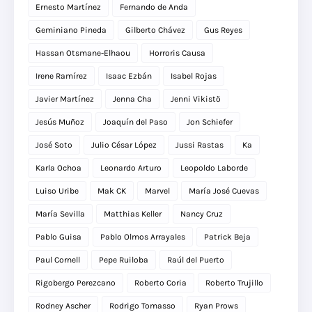
Ernesto Martínez
Fernando de Anda
Geminiano Pineda
Gilberto Chávez
Gus Reyes
Hassan Otsmane-Elhaou
Horroris Causa
Irene Ramírez
Isaac Ezbán
Isabel Rojas
Javier Martínez
Jenna Cha
Jenni Vikistö
Jesús Muñoz
Joaquín del Paso
Jon Schiefer
José Soto
Julio César López
Jussi Rastas
Ka
Karla Ochoa
Leonardo Arturo
Leopoldo Laborde
Luiso Uribe
Mak CK
Marvel
María José Cuevas
María Sevilla
Matthias Keller
Nancy Cruz
Pablo Guisa
Pablo Olmos Arrayales
Patrick Beja
Paul Cornell
Pepe Ruiloba
Raúl del Puerto
Rigobergo Perezcano
Roberto Coria
Roberto Trujillo
Rodney Ascher
Rodrigo Tomasso
Ryan Prows