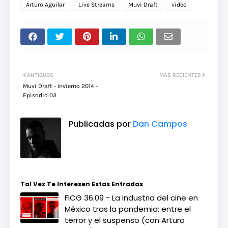
Arturo Aguilar
Live Streams
Muvi Draft
video
ANTIGUOS
MÁS RECIENTES
Muvi Draft - Invierno 2014 -
Episodio 03
Publicadas por
Dan Campos
Tal Vez Te Interesen Estas Entradas
FICG 36.09 - La industria del cine en
México tras la pandemia: entre el
terror y el suspenso (con Arturo