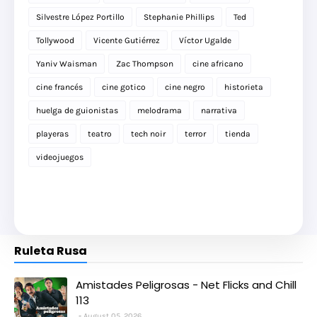
Silvestre López Portillo
Stephanie Phillips
Ted
Tollywood
Vicente Gutiérrez
Víctor Ugalde
Yaniv Waisman
Zac Thompson
cine africano
cine francés
cine gotico
cine negro
historieta
huelga de guionistas
melodrama
narrativa
playeras
teatro
tech noir
terror
tienda
videojuegos
Ruleta Rusa
Amistades Peligrosas - Net Flicks and Chill
113
August 05, 2026