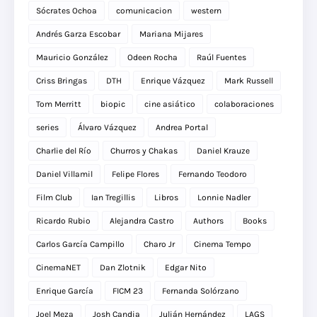
Sócrates Ochoa
comunicacion
western
Andrés Garza Escobar
Mariana Mijares
Mauricio González
Odeen Rocha
Raúl Fuentes
Criss Bringas
DTH
Enrique Vázquez
Mark Russell
Tom Merritt
biopic
cine asiático
colaboraciones
series
Álvaro Vázquez
Andrea Portal
Charlie del Río
Churros y Chakas
Daniel Krauze
Daniel Villamil
Felipe Flores
Fernando Teodoro
Film Club
Ian Tregillis
Libros
Lonnie Nadler
Ricardo Rubio
Alejandra Castro
Authors
Books
Carlos García Campillo
Charo Jr
Cinema Tempo
CinemaNET
Dan Zlotnik
Edgar Nito
Enrique García
FICM 23
Fernanda Solórzano
Joel Meza
Josh Candia
Julián Hernández
LAGS