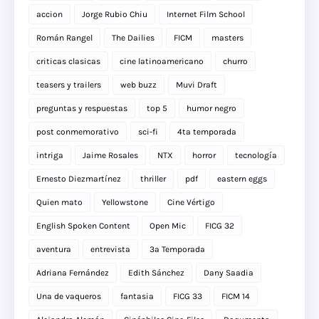
accion
Jorge Rubio Chiu
Internet Film School
Román Rangel
The Dailies
FICM
masters
criticas clasicas
cine latinoamericano
churro
teasers y trailers
web buzz
Muvi Draft
preguntas y respuestas
top 5
humor negro
post conmemorativo
sci-fi
4ta temporada
intriga
Jaime Rosales
NTX
horror
tecnología
Ernesto Diezmartínez
thriller
pdf
eastern eggs
Quien mato
Yellowstone
Cine Vértigo
English Spoken Content
Open Mic
FICG 32
aventura
entrevista
3a Temporada
Adriana Fernández
Edith Sánchez
Dany Saadia
Una de vaqueros
fantasia
FICG 33
FICM 14