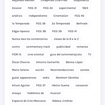
Alejandro Alemán
Cinéphiles Cine-Files
Doqumenta
Dossier
FICG 31
FICG 34
experimental
1923
análisis
independiente
CinemaCon
FICG 40
1a Temporada
FICG 36
2a Temporada
Berlinale
Edgar Apanco
FICG 38
FICG 39
FICG 41
Nunca leas los comentarios
clases de la B a la Z
comic
commentary track
publicidad
romance
FICM 15
cine oriental
guia del cortometrajista
TV
Óscar Chavira
Antonio Camarillo
Blanca López
Mario Solano
acción
Recomendaciones
cannes
guest appearances
radio
Abraham Sánchez
Arturo Aguilar
FICG 37
Héctor Guerra
crossover
ensayo
hablemos de
musical
Especial de Cine Mexicano
Rebeca Jiménez