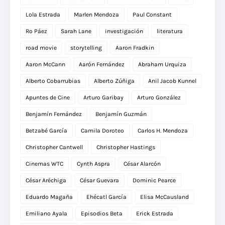
Lola Estrada
Marlen Mendoza
Paul Constant
Ro Páez
Sarah Lane
investigación
literatura
road movie
storytelling
Aaron Fradkin
Aaron McCann
Aarón Fernández
Abraham Urquiza
Alberto Cobarrubias
Alberto Zúñiga
Anil Jacob Kunnel
Apuntes de Cine
Arturo Garibay
Arturo González
Benjamín Fernández
Benjamín Guzmán
Betzabé García
Camila Doroteo
Carlos H. Mendoza
Christopher Cantwell
Christopher Hastings
Cinemas WTC
Cynth Aspra
César Alarcón
César Aréchiga
César Guevara
Dominic Pearce
Eduardo Magaña
Ehécatl García
Elisa McCausland
Emiliano Ayala
Episodios Beta
Erick Estrada