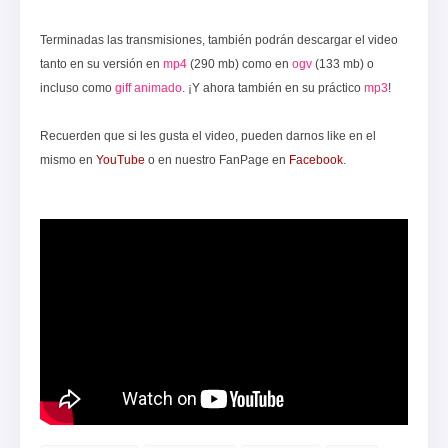
Terminadas las transmisiones, también podrán descargar el video
tanto en su versión en
mp4
(290 mb) como en
ogv
(133 mb) o
incluso como
giff animado
. ¡Y ahora también en su práctico
mp
3
!
Recuerden que si les gusta el video, pueden darnos like en el
mismo en
YouTube
o en nuestro FanPage en
Facebook
.