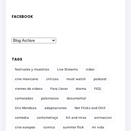
FACEBOOK
TAGS
festivales y muestras
Live Streams
video
cine mexicano
criticas
must watch
podcast
viernes de videos
Para Llevar
drama
FICG
camaradas
palomazos
documental
Cris Mendoza
adaptaciones
Net Flicks and Chill
comedia
cortometraje
hit and miss
animacion
cine europeo
comics
summer flick
mi vida