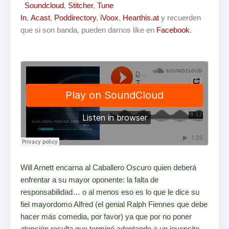
Soundcloud
,
Stitcher
,
Tune
In
,
Acast
,
Poddirectory
,
iVoox
,
Hearthis.at
y recuerden
que si son banda, pueden darnos like en
Facebook
.
Will Arnett encarna al Caballero Oscuro quien deberá
enfrentar a su mayor oponente: la falta de
responsabilidad… o al menos eso es lo que le dice su
fiel mayordomo Alfred (el genial Ralph Fiennes que debe
hacer más comedia, por favor) ya que por no poner
atención resulta que terminó adoptando a un jovencito