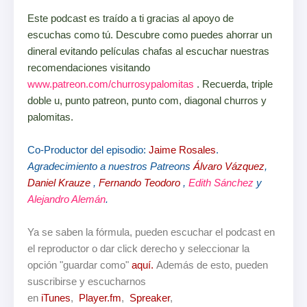
Este podcast es traído a ti gracias al apoyo de
escuchas como tú. Descubre como puedes ahorrar un
dineral evitando películas chaf
as al escuchar nuestras
recomendaciones visitando
www.patreon.com/churrosypalomitas
. Recuerda, triple
doble u, punto patreon, punto com, diagonal churros y
palomitas.
Co-Productor del episodio:
Jaime Rosales
.
Agradecimiento a nuestros Patreons
Álvaro Vázquez
,
Daniel Krauze
,
Fernando Teodoro
,
Edith Sánchez
y
Alejandro Alemán
.
Ya se saben la fórmula, pueden escuchar el podcast en
el reproductor o dar click derecho y seleccionar la
opción "guardar como"
aquí
.
Además de esto, pueden
suscribirse y escucharnos
en
iTunes
,
Player.fm
,
Spreaker
,