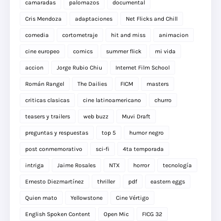
camaradas
palomazos
documental
Cris Mendoza
adaptaciones
Net Flicks and Chill
comedia
cortometraje
hit and miss
animacion
cine europeo
comics
summer flick
mi vida
accion
Jorge Rubio Chiu
Internet Film School
Román Rangel
The Dailies
FICM
masters
criticas clasicas
cine latinoamericano
churro
teasers y trailers
web buzz
Muvi Draft
preguntas y respuestas
top 5
humor negro
post conmemorativo
sci-fi
4ta temporada
intriga
Jaime Rosales
NTX
horror
tecnología
Ernesto Diezmartínez
thriller
pdf
eastern eggs
Quien mato
Yellowstone
Cine Vértigo
English Spoken Content
Open Mic
FICG 32