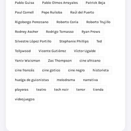
Pablo Guisa
Pablo Olmos Arrayales
Patrick Beja
Paul Cornell
Pepe Ruiloba
Raúl del Puerto
Rigobergo Perezcano
Roberto Coria
Roberto Trujillo
Rodney Ascher
Rodrigo Tomasso
Ryan Prows
Silvestre López Portillo
Stephanie Phillips
Ted
Tollywood
Vicente Gutiérrez
Víctor Ugalde
Yaniv Waisman
Zac Thompson
cine africano
cine francés
cine gotico
cine negro
historieta
huelga de guionistas
melodrama
narrativa
playeras
teatro
tech noir
terror
tienda
videojuegos