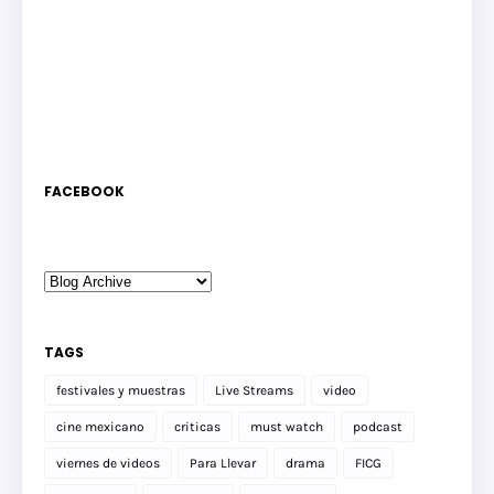
FACEBOOK
TAGS
festivales y muestras
Live Streams
video
cine mexicano
criticas
must watch
podcast
viernes de videos
Para Llevar
drama
FICG