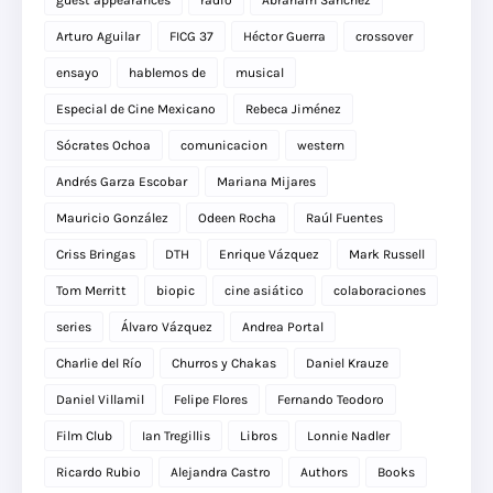
Arturo Aguilar
FICG 37
Héctor Guerra
crossover
ensayo
hablemos de
musical
Especial de Cine Mexicano
Rebeca Jiménez
Sócrates Ochoa
comunicacion
western
Andrés Garza Escobar
Mariana Mijares
Mauricio González
Odeen Rocha
Raúl Fuentes
Criss Bringas
DTH
Enrique Vázquez
Mark Russell
Tom Merritt
biopic
cine asiático
colaboraciones
series
Álvaro Vázquez
Andrea Portal
Charlie del Río
Churros y Chakas
Daniel Krauze
Daniel Villamil
Felipe Flores
Fernando Teodoro
Film Club
Ian Tregillis
Libros
Lonnie Nadler
Ricardo Rubio
Alejandra Castro
Authors
Books