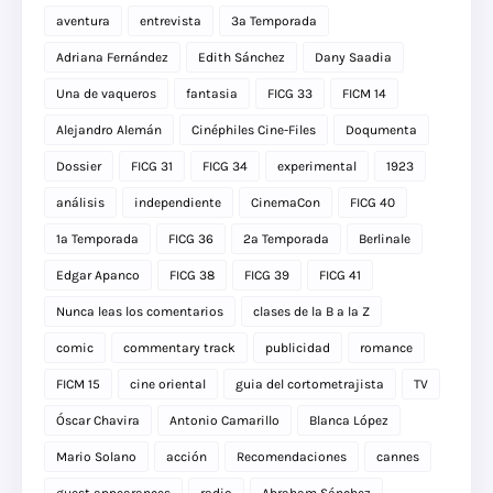
aventura
entrevista
3a Temporada
Adriana Fernández
Edith Sánchez
Dany Saadia
Una de vaqueros
fantasia
FICG 33
FICM 14
Alejandro Alemán
Cinéphiles Cine-Files
Doqumenta
Dossier
FICG 31
FICG 34
experimental
1923
análisis
independiente
CinemaCon
FICG 40
1a Temporada
FICG 36
2a Temporada
Berlinale
Edgar Apanco
FICG 38
FICG 39
FICG 41
Nunca leas los comentarios
clases de la B a la Z
comic
commentary track
publicidad
romance
FICM 15
cine oriental
guia del cortometrajista
TV
Óscar Chavira
Antonio Camarillo
Blanca López
Mario Solano
acción
Recomendaciones
cannes
guest appearances
radio
Abraham Sánchez