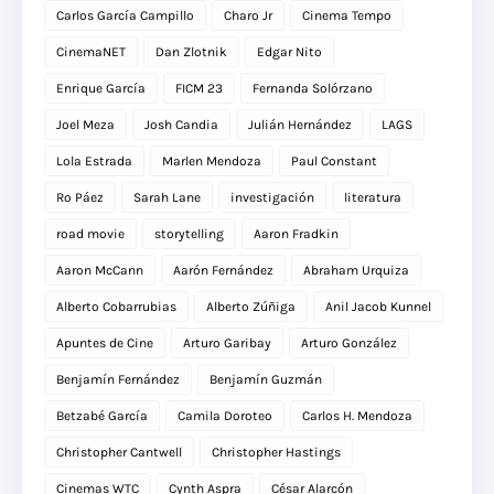
Carlos García Campillo
Charo Jr
Cinema Tempo
CinemaNET
Dan Zlotnik
Edgar Nito
Enrique García
FICM 23
Fernanda Solórzano
Joel Meza
Josh Candia
Julián Hernández
LAGS
Lola Estrada
Marlen Mendoza
Paul Constant
Ro Páez
Sarah Lane
investigación
literatura
road movie
storytelling
Aaron Fradkin
Aaron McCann
Aarón Fernández
Abraham Urquiza
Alberto Cobarrubias
Alberto Zúñiga
Anil Jacob Kunnel
Apuntes de Cine
Arturo Garibay
Arturo González
Benjamín Fernández
Benjamín Guzmán
Betzabé García
Camila Doroteo
Carlos H. Mendoza
Christopher Cantwell
Christopher Hastings
Cinemas WTC
Cynth Aspra
César Alarcón