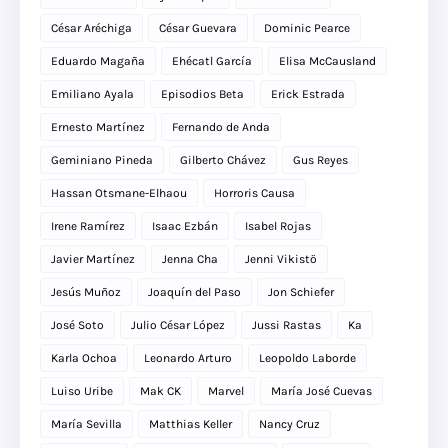
César Aréchiga
César Guevara
Dominic Pearce
Eduardo Magaña
Ehécatl García
Elisa McCausland
Emiliano Ayala
Episodios Beta
Erick Estrada
Ernesto Martínez
Fernando de Anda
Geminiano Pineda
Gilberto Chávez
Gus Reyes
Hassan Otsmane-Elhaou
Horroris Causa
Irene Ramírez
Isaac Ezbán
Isabel Rojas
Javier Martínez
Jenna Cha
Jenni Vikistö
Jesús Muñoz
Joaquín del Paso
Jon Schiefer
José Soto
Julio César López
Jussi Rastas
Ka
Karla Ochoa
Leonardo Arturo
Leopoldo Laborde
Luiso Uribe
Mak CK
Marvel
María José Cuevas
María Sevilla
Matthias Keller
Nancy Cruz