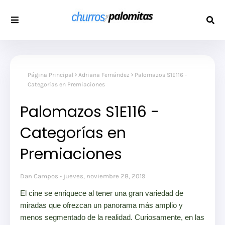
Página Principal
Adriana Fernández
Palomazos S1E116 -
Categorías en Premiaciones
Palomazos S1E116 -
Categorías en
Premiaciones
Dan Campos
jueves, noviembre 28, 2019
El cine se enriquece al tener una gran variedad de
Descripción:
miradas que ofrezcan un panorama más amplio y
menos segmentado de la realidad. Curiosamente, en las