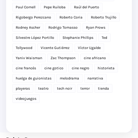
Paul Cornell
Pepe Ruiloba
Raúl del Puerto
Rigobergo Perezcano
Roberto Coria
Roberto Trujillo
Rodney Ascher
Rodrigo Tomasso
Ryan Prows
Silvestre López Portillo
Stephanie Phillips
Ted
Tollywood
Vicente Gutiérrez
Víctor Ugalde
Yaniv Waisman
Zac Thompson
cine africano
cine francés
cine gotico
cine negro
historieta
huelga de guionistas
melodrama
narrativa
playeras
teatro
tech noir
terror
tienda
videojuegos