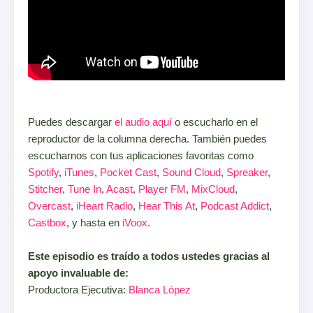
Puedes descargar
el audio aquí
o escucharlo en el
reproductor de la columna derecha. También puedes
escucharnos con tus aplicaciones favoritas como
Spotify
,
iTunes
,
Pocket Cast
,
Sound Cloud
,
Spreaker
,
Stitcher
,
Tune In
,
Acast
,
Player FM
,
MixCloud
,
Overcast
,
iHeart Radio
,
Hear This At
,
Podcast Addict
,
Castbox
, y hasta en
iVoox
.
Este episodio es traído a todos ustedes gracias al
apoyo invaluable de:
Productora Ejecutiva:
Blanca López