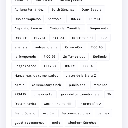
aventura
entrevista
3a Temporada
Adriana Fernández
Edith Sánchez
Dany Saadia
Una de vaqueros
fantasia
FICG 33
FICM 14
Alejandro Alemán
Cinéphiles Cine-Files
Doqumenta
Dossier
FICG 31
FICG 34
experimental
1923
análisis
independiente
CinemaCon
FICG 40
1a Temporada
FICG 36
2a Temporada
Berlinale
Edgar Apanco
FICG 38
FICG 39
FICG 41
Nunca leas los comentarios
clases de la B a la Z
comic
commentary track
publicidad
romance
FICM 15
cine oriental
guia del cortometrajista
TV
Óscar Chavira
Antonio Camarillo
Blanca López
Mario Solano
acción
Recomendaciones
cannes
guest appearances
radio
Abraham Sánchez