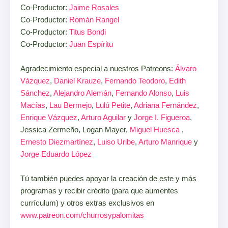
Co-Productor:
Jaime Rosales
Co-Productor:
Román Rangel
Co-Productor:
Titus Bondi
Co-Productor:
Juan Espíritu
Agradecimiento especial a nuestros Patreons:
Álvaro
Vázquez
,
Daniel Krauze
,
Fernando Teodoro
,
Edith
Sánchez
,
Alejandro Alemán
,
Fernando Alonso
,
Luis
Macías
,
Lau Bermejo
,
Lulú Petite
,
Adriana Fernández
,
Enrique Vázquez
,
Arturo Aguilar
y
Jorge I. Figueroa
,
Jessica Zermeño, Logan Mayer,
Miguel Huesca
,
Ernesto Diezmartínez
,
Luiso Uribe
,
Arturo Manrique
y
Jorge Eduardo López
Tú también puedes apoyar la creación de este y más
programas y recibir crédito (para que aumentes
currículum) y otros extras exclusivos en
www.patreon.com/churrosypalomitas