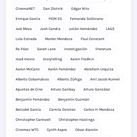
CinemaNET
Dan Zlotnik
Edgar Nito
Enrique García
FICM 23
Fernanda Solórzano
Joel Meza
Josh Candia
Julián Hernández
LAGS
Lola Estrada
Marlen Mendoza
Paul Constant
Ro Páez
Sarah Lane
investigación
literatura
road movie
storytelling
Aaron Fradkin
Aaron McCann
Aarón Fernández
Abraham Urquiza
Alberto Cobarrubias
Alberto Zúñiga
Anil Jacob Kunnel
Apuntes de Cine
Arturo Garibay
Arturo González
Benjamín Fernández
Benjamín Guzmán
Betzabé García
Camila Doroteo
Carlos H. Mendoza
Christopher Cantwell
Christopher Hastings
Cinemas WTC
Cynth Aspra
César Alarcón