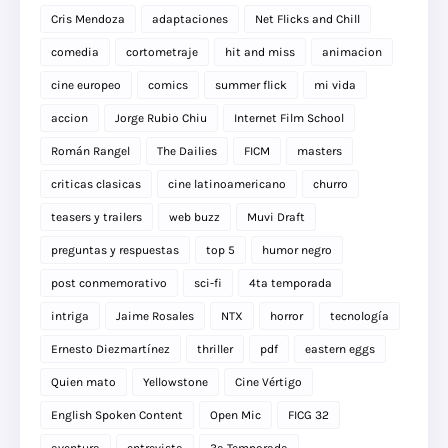
Cris Mendoza
adaptaciones
Net Flicks and Chill
comedia
cortometraje
hit and miss
animacion
cine europeo
comics
summer flick
mi vida
accion
Jorge Rubio Chiu
Internet Film School
Román Rangel
The Dailies
FICM
masters
criticas clasicas
cine latinoamericano
churro
teasers y trailers
web buzz
Muvi Draft
preguntas y respuestas
top 5
humor negro
post conmemorativo
sci-fi
4ta temporada
intriga
Jaime Rosales
NTX
horror
tecnología
Ernesto Diezmartínez
thriller
pdf
eastern eggs
Quien mato
Yellowstone
Cine Vértigo
English Spoken Content
Open Mic
FICG 32