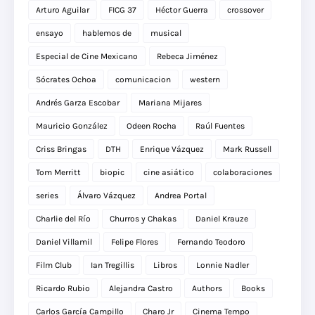
Arturo Aguilar
FICG 37
Héctor Guerra
crossover
ensayo
hablemos de
musical
Especial de Cine Mexicano
Rebeca Jiménez
Sócrates Ochoa
comunicacion
western
Andrés Garza Escobar
Mariana Mijares
Mauricio González
Odeen Rocha
Raúl Fuentes
Criss Bringas
DTH
Enrique Vázquez
Mark Russell
Tom Merritt
biopic
cine asiático
colaboraciones
series
Álvaro Vázquez
Andrea Portal
Charlie del Río
Churros y Chakas
Daniel Krauze
Daniel Villamil
Felipe Flores
Fernando Teodoro
Film Club
Ian Tregillis
Libros
Lonnie Nadler
Ricardo Rubio
Alejandra Castro
Authors
Books
Carlos García Campillo
Charo Jr
Cinema Tempo