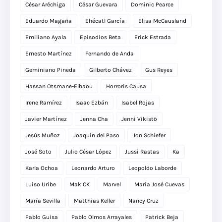
César Aréchiga
César Guevara
Dominic Pearce
Eduardo Magaña
Ehécatl García
Elisa McCausland
Emiliano Ayala
Episodios Beta
Erick Estrada
Ernesto Martínez
Fernando de Anda
Geminiano Pineda
Gilberto Chávez
Gus Reyes
Hassan Otsmane-Elhaou
Horroris Causa
Irene Ramírez
Isaac Ezbán
Isabel Rojas
Javier Martínez
Jenna Cha
Jenni Vikistö
Jesús Muñoz
Joaquín del Paso
Jon Schiefer
José Soto
Julio César López
Jussi Rastas
Ka
Karla Ochoa
Leonardo Arturo
Leopoldo Laborde
Luiso Uribe
Mak CK
Marvel
María José Cuevas
María Sevilla
Matthias Keller
Nancy Cruz
Pablo Guisa
Pablo Olmos Arrayales
Patrick Beja