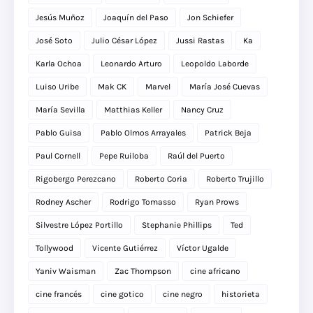
Jesús Muñoz
Joaquín del Paso
Jon Schiefer
José Soto
Julio César López
Jussi Rastas
Ka
Karla Ochoa
Leonardo Arturo
Leopoldo Laborde
Luiso Uribe
Mak CK
Marvel
María José Cuevas
María Sevilla
Matthias Keller
Nancy Cruz
Pablo Guisa
Pablo Olmos Arrayales
Patrick Beja
Paul Cornell
Pepe Ruiloba
Raúl del Puerto
Rigobergo Perezcano
Roberto Coria
Roberto Trujillo
Rodney Ascher
Rodrigo Tomasso
Ryan Prows
Silvestre López Portillo
Stephanie Phillips
Ted
Tollywood
Vicente Gutiérrez
Víctor Ugalde
Yaniv Waisman
Zac Thompson
cine africano
cine francés
cine gotico
cine negro
historieta