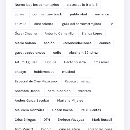
Nunca leas los comentarios
clases de la B a la Z
comic
commentary track
publicidad
romance
FICM 15
cine oriental
guia del cortometrajista
TV
Óscar Chavira
Antonio Camarillo
Blanca López
Mario Solano
acción
Recomendaciones
cannes
guest appearances
radio
Abraham Sánchez
Arturo Aguilar
FICG 37
Héctor Guerra
crossover
ensayo
hablemos de
musical
Especial de Cine Mexicano
Rebeca Jiménez
Sócrates Ochoa
comunicacion
western
Andrés Garza Escobar
Mariana Mijares
Mauricio González
Odeen Rocha
Raúl Fuentes
Criss Bringas
DTH
Enrique Vázquez
Mark Russell
Tom Merritt
biopic
cine asiático
colaboraciones