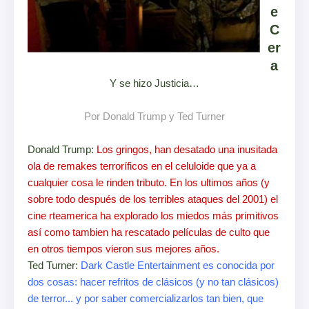
e
C
er
a
Y se hizo Justicia…
Por Donald Trump y Ted Turner
Donald Trump:
Los gringos, han desatado una inusitada
ola de remakes terroríficos en el celuloide que ya a
cualquier cosa le rinden tributo. En los ultimos años (y
sobre todo después de los terribles ataques del 2001) el
cine rteamerica ha explorado los miedos más primitivos
así como tambien ha rescatado películas de culto que
en otros tiempos vieron sus mejores años.
Ted Turner:
Dark Castle Entertainment es conocida por
dos cosas: hacer refritos de clásicos (y no tan clásicos)
de terror... y por saber comercializarlos tan bien, que