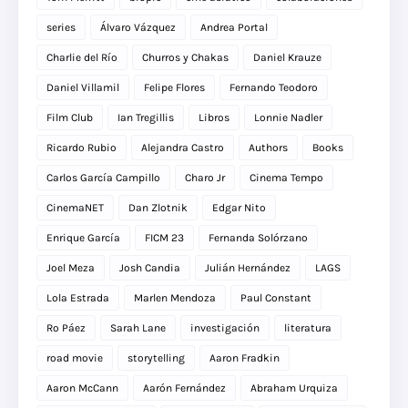
series
Álvaro Vázquez
Andrea Portal
Charlie del Río
Churros y Chakas
Daniel Krauze
Daniel Villamil
Felipe Flores
Fernando Teodoro
Film Club
Ian Tregillis
Libros
Lonnie Nadler
Ricardo Rubio
Alejandra Castro
Authors
Books
Carlos García Campillo
Charo Jr
Cinema Tempo
CinemaNET
Dan Zlotnik
Edgar Nito
Enrique García
FICM 23
Fernanda Solórzano
Joel Meza
Josh Candia
Julián Hernández
LAGS
Lola Estrada
Marlen Mendoza
Paul Constant
Ro Páez
Sarah Lane
investigación
literatura
road movie
storytelling
Aaron Fradkin
Aaron McCann
Aarón Fernández
Abraham Urquiza