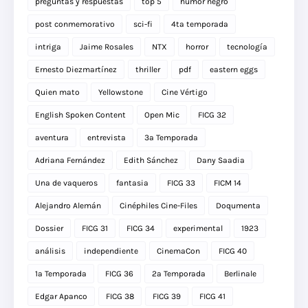
preguntas y respuestas
top 5
humor negro
post conmemorativo
sci-fi
4ta temporada
intriga
Jaime Rosales
NTX
horror
tecnología
Ernesto Diezmartínez
thriller
pdf
eastern eggs
Quien mato
Yellowstone
Cine Vértigo
English Spoken Content
Open Mic
FICG 32
aventura
entrevista
3a Temporada
Adriana Fernández
Edith Sánchez
Dany Saadia
Una de vaqueros
fantasia
FICG 33
FICM 14
Alejandro Alemán
Cinéphiles Cine-Files
Doqumenta
Dossier
FICG 31
FICG 34
experimental
1923
análisis
independiente
CinemaCon
FICG 40
1a Temporada
FICG 36
2a Temporada
Berlinale
Edgar Apanco
FICG 38
FICG 39
FICG 41