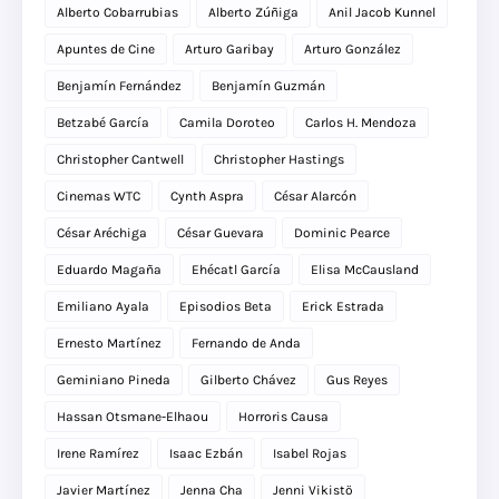
Alberto Cobarrubias
Alberto Zúñiga
Anil Jacob Kunnel
Apuntes de Cine
Arturo Garibay
Arturo González
Benjamín Fernández
Benjamín Guzmán
Betzabé García
Camila Doroteo
Carlos H. Mendoza
Christopher Cantwell
Christopher Hastings
Cinemas WTC
Cynth Aspra
César Alarcón
César Aréchiga
César Guevara
Dominic Pearce
Eduardo Magaña
Ehécatl García
Elisa McCausland
Emiliano Ayala
Episodios Beta
Erick Estrada
Ernesto Martínez
Fernando de Anda
Geminiano Pineda
Gilberto Chávez
Gus Reyes
Hassan Otsmane-Elhaou
Horroris Causa
Irene Ramírez
Isaac Ezbán
Isabel Rojas
Javier Martínez
Jenna Cha
Jenni Vikistö