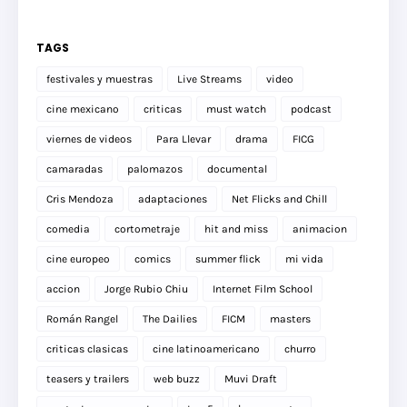
TAGS
festivales y muestras
Live Streams
video
cine mexicano
criticas
must watch
podcast
viernes de videos
Para Llevar
drama
FICG
camaradas
palomazos
documental
Cris Mendoza
adaptaciones
Net Flicks and Chill
comedia
cortometraje
hit and miss
animacion
cine europeo
comics
summer flick
mi vida
accion
Jorge Rubio Chiu
Internet Film School
Román Rangel
The Dailies
FICM
masters
criticas clasicas
cine latinoamericano
churro
teasers y trailers
web buzz
Muvi Draft