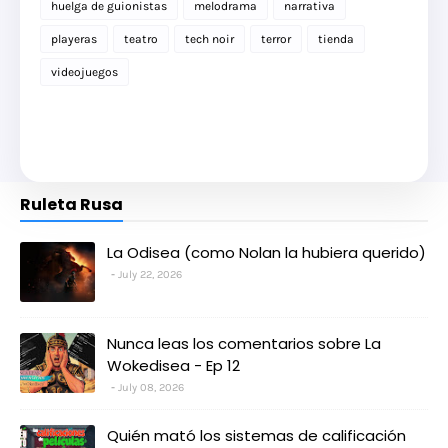
huelga de guionistas
melodrama
narrativa
playeras
teatro
tech noir
terror
tienda
videojuegos
Ruleta Rusa
La Odisea (como Nolan la hubiera querido)
July 22, 2026
Nunca leas los comentarios sobre La
Wokedisea - Ep 12
July 08, 2026
Quién mató los sistemas de calificación