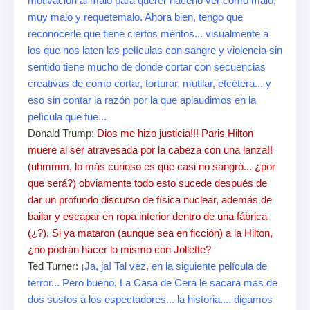
motivación al malo para querer hacerlo ver como malo,
muy malo y requetemalo. Ahora bien, tengo que
reconocerle que tiene ciertos méritos... visualmente a
los que nos laten las películas con sangre y violencia sin
sentido tiene mucho de donde cortar con secuencias
creativas de como cortar, torturar, mutilar, etcétera... y
eso sin contar la razón por la que aplaudimos en la
película que fue...
Donald Trump:
Dios me hizo justicia!!! Paris Hilton
muere al ser atravesada por la cabeza con una lanza!!
(uhmmm, lo más curioso es que casi no sangró... ¿por
que será?) obviamente todo esto sucede después de
dar un profundo discurso de física nuclear, además de
bailar y escapar en ropa interior dentro de una fábrica
(¿?). Si ya mataron (aunque sea en ficción) a la Hilton,
¿no podrán hacer lo mismo con Jollette?
Ted Turner:
¡Ja, ja! Tal vez, en la siguiente película de
terror... Pero bueno, La Casa de Cera le sacara mas de
dos sustos a los espectadores... la historia.... digamos