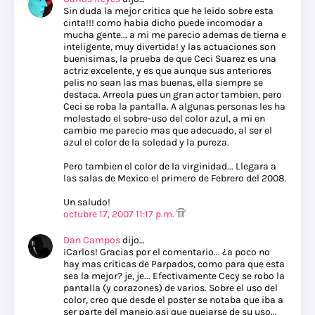
Sin duda la mejor critica que he leido sobre esta
cinta!!! como habia dicho puede incomodar a
mucha gente... a mi me parecio ademas de tierna e
inteligente, muy divertida! y las actuaciones son
buenisimas, la prueba de que Ceci Suarez es una
actriz excelente, y es que aunque sus anteriores
pelis no sean las mas buenas, ella siempre se
destaca. Arreola pues un gran actor tambien, pero
Ceci se roba la pantalla. A algunas personas les ha
molestado el sobre-uso del color azul, a mi en
cambio me parecio mas que adecuado, al ser el
azul el color de la soledad y la pureza.
Pero tambien el color de la virginidad... Llegara a
las salas de Mexico el primero de Febrero del 2008.
Un saludo!
octubre 17, 2007 11:17 p.m.
Dan Campos
dijo…
¡Carlos! Gracias por el comentario... ¿a poco no
hay mas criticas de Parpados, como para que esta
sea la mejor? je, je... Efectivamente Cecy se robo la
pantalla (y corazones) de varios. Sobre el uso del
color, creo que desde el poster se notaba que iba a
ser parte del manejo asi que quejarse de su uso...