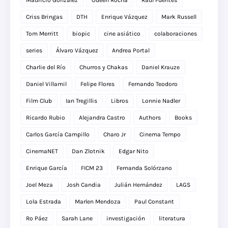
Mauricio González
Odeen Rocha
Raúl Fuentes
Criss Bringas
DTH
Enrique Vázquez
Mark Russell
Tom Merritt
biopic
cine asiático
colaboraciones
series
Álvaro Vázquez
Andrea Portal
Charlie del Río
Churros y Chakas
Daniel Krauze
Daniel Villamil
Felipe Flores
Fernando Teodoro
Film Club
Ian Tregillis
Libros
Lonnie Nadler
Ricardo Rubio
Alejandra Castro
Authors
Books
Carlos García Campillo
Charo Jr
Cinema Tempo
CinemaNET
Dan Zlotnik
Edgar Nito
Enrique García
FICM 23
Fernanda Solórzano
Joel Meza
Josh Candia
Julián Hernández
LAGS
Lola Estrada
Marlen Mendoza
Paul Constant
Ro Páez
Sarah Lane
investigación
literatura