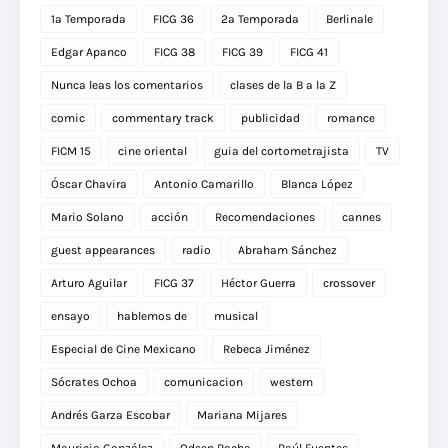
1a Temporada
FICG 36
2a Temporada
Berlinale
Edgar Apanco
FICG 38
FICG 39
FICG 41
Nunca leas los comentarios
clases de la B a la Z
comic
commentary track
publicidad
romance
FICM 15
cine oriental
guia del cortometrajista
TV
Óscar Chavira
Antonio Camarillo
Blanca López
Mario Solano
acción
Recomendaciones
cannes
guest appearances
radio
Abraham Sánchez
Arturo Aguilar
FICG 37
Héctor Guerra
crossover
ensayo
hablemos de
musical
Especial de Cine Mexicano
Rebeca Jiménez
Sócrates Ochoa
comunicacion
western
Andrés Garza Escobar
Mariana Mijares