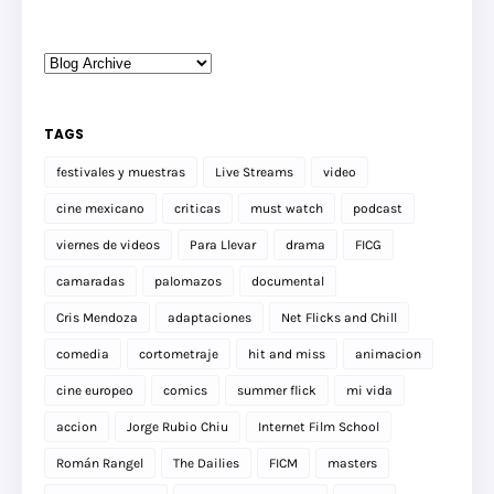
TAGS
festivales y muestras
Live Streams
video
cine mexicano
criticas
must watch
podcast
viernes de videos
Para Llevar
drama
FICG
camaradas
palomazos
documental
Cris Mendoza
adaptaciones
Net Flicks and Chill
comedia
cortometraje
hit and miss
animacion
cine europeo
comics
summer flick
mi vida
accion
Jorge Rubio Chiu
Internet Film School
Román Rangel
The Dailies
FICM
masters