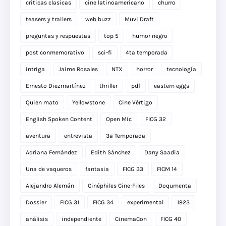
criticas clasicas
cine latinoamericano
churro
teasers y trailers
web buzz
Muvi Draft
preguntas y respuestas
top 5
humor negro
post conmemorativo
sci-fi
4ta temporada
intriga
Jaime Rosales
NTX
horror
tecnología
Ernesto Diezmartínez
thriller
pdf
eastern eggs
Quien mato
Yellowstone
Cine Vértigo
English Spoken Content
Open Mic
FICG 32
aventura
entrevista
3a Temporada
Adriana Fernández
Edith Sánchez
Dany Saadia
Una de vaqueros
fantasia
FICG 33
FICM 14
Alejandro Alemán
Cinéphiles Cine-Files
Doqumenta
Dossier
FICG 31
FICG 34
experimental
1923
análisis
independiente
CinemaCon
FICG 40