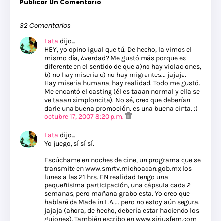
Publicar Un Comentario
32 Comentarios
Lata
dijo…
HEY, yo opino igual que tú. De hecho, la vimos el
mismo día, ¿verdad? Me gustó más porque es
diferente en el sentido de que a)no hay violaciones,
b) no hay miseria c) no hay migrantes... jajaja.
Hay miseria humana, hay realidad. Todo me gustó.
Me encantó el casting (él es taaan normal y ella se
ve taaan simploncita). No sé, creo que deberían
darle una buena promoción, es una buena cinta. :)
octubre 17, 2007 8:20 p.m.
Lata
dijo…
Yo juego, sí sí sí.
Escúchame en noches de cine, un programa que se
transmite en www.smrtv.michoacan.gob.mx los
lunes a las 21 hrs. EN realidad tengo una
pequeñísima participación, una cápsula cada 2
semanas, pero mañana grabo esta. Yo creo que
hablaré de Made in L.A.... pero no estoy aún segura.
jajaja (ahora, de hecho, debería estar haciendo los
guiones). También escribo en www.siriusfem.com