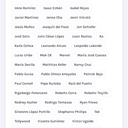
Irene Ramírez
Isaac Ezbán
Isabel Rojas
Javier Martínez
Jenna Cha
Jenni Vikistö
Jesús Muñoz
Joaquín del Paso
Jon Schiefer
José Soto
Julio César López
Jussi Rastas
Ka
Karla Ochoa
Leonardo Arturo
Leopoldo Laborde
Luiso Uribe
Mak CK
Marvel
María José Cuevas
María Sevilla
Matthias Keller
Nancy Cruz
Pablo Guisa
Pablo Olmos Arrayales
Patrick Beja
Paul Cornell
Pepe Ruiloba
Raúl del Puerto
Rigobergo Perezcano
Roberto Coria
Roberto Trujillo
Rodney Ascher
Rodrigo Tomasso
Ryan Prows
Silvestre López Portillo
Stephanie Phillips
Ted
Tollywood
Vicente Gutiérrez
Víctor Ugalde