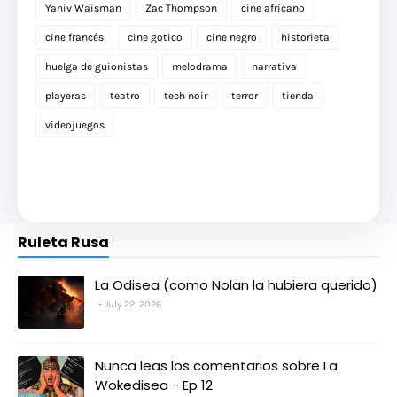
Yaniv Waisman
Zac Thompson
cine africano
cine francés
cine gotico
cine negro
historieta
huelga de guionistas
melodrama
narrativa
playeras
teatro
tech noir
terror
tienda
videojuegos
Ruleta Rusa
La Odisea (como Nolan la hubiera querido)
July 22, 2026
Nunca leas los comentarios sobre La
Wokedisea - Ep 12