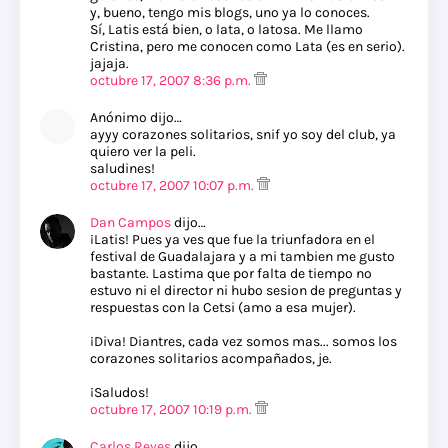
y, bueno, tengo mis blogs, uno ya lo conoces.
Sí, Latis está bien, o lata, o latosa. Me llamo
Cristina, pero me conocen como Lata (es en serio).
jajaja.
octubre 17, 2007 8:36 p.m.
Anónimo dijo…
ayyy corazones solitarios, snif yo soy del club, ya
quiero ver la peli.
saludines!
octubre 17, 2007 10:07 p.m.
Dan Campos
dijo…
¡Latis! Pues ya ves que fue la triunfadora en el
festival de Guadalajara y a mi tambien me gusto
bastante. Lastima que por falta de tiempo no
estuvo ni el director ni hubo sesion de preguntas y
respuestas con la Cetsi (amo a esa mujer).
¡Diva! Diantres, cada vez somos mas... somos los
corazones solitarios acompañados, je.
¡Saludos!
octubre 17, 2007 10:19 p.m.
Carlos Reyes
dijo…