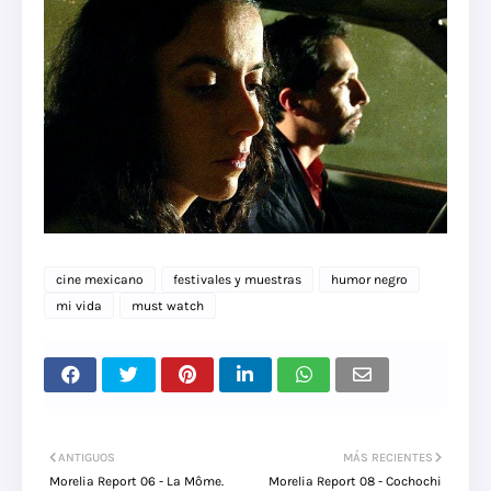
cine mexicano
festivales y muestras
humor negro
mi vida
must watch
ANTIGUOS
MÁS RECIENTES
Morelia Report 06 - La Môme.
Morelia Report 08 - Cochochi