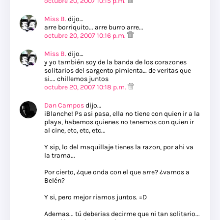
octubre 20, 2007 10:15 p.m.
Miss B.
dijo…
arre borriquito... arre burro arre...
octubre 20, 2007 10:16 p.m.
Miss B.
dijo…
y yo también soy de la banda de los corazones
solitarios del sargento pimienta… de veritas que
si.... chillemos juntos
octubre 20, 2007 10:18 p.m.
Dan Campos
dijo…
¡Blanche! Ps asi pasa, ella no tiene con quien ir a la
playa, habemos quienes no tenemos con quien ir
al cine, etc, etc, etc...
Y sip, lo del maquillaje tienes la razon, por ahi va
la trama...
Por cierto, ¿que onda con el que arre? ¿vamos a
Belén?
Y si, pero mejor riamos juntos. =D
Ademas... tú deberias decirme que ni tan solitario...