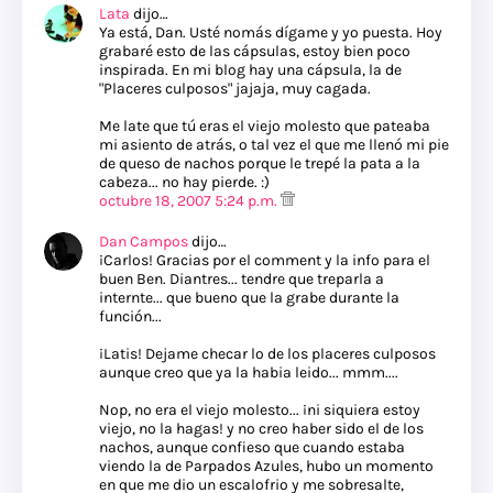
Lata
dijo…
Ya está, Dan. Usté nomás dígame y yo puesta. Hoy
grabaré esto de las cápsulas, estoy bien poco
inspirada. En mi blog hay una cápsula, la de
"Placeres culposos" jajaja, muy cagada.
Me late que tú eras el viejo molesto que pateaba
mi asiento de atrás, o tal vez el que me llenó mi pie
de queso de nachos porque le trepé la pata a la
cabeza... no hay pierde. :)
octubre 18, 2007 5:24 p.m.
Dan Campos
dijo…
¡Carlos! Gracias por el comment y la info para el
buen Ben. Diantres... tendre que treparla a
internte... que bueno que la grabe durante la
función...
¡Latis! Dejame checar lo de los placeres culposos
aunque creo que ya la habia leido... mmm....
Nop, no era el viejo molesto... ¡ni siquiera estoy
viejo, no la hagas! y no creo haber sido el de los
nachos, aunque confieso que cuando estaba
viendo la de Parpados Azules, hubo un momento
en que me dio un escalofrio y me sobresalte,