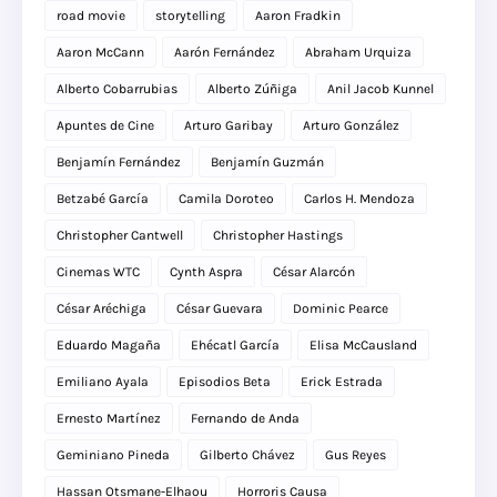
road movie
storytelling
Aaron Fradkin
Aaron McCann
Aarón Fernández
Abraham Urquiza
Alberto Cobarrubias
Alberto Zúñiga
Anil Jacob Kunnel
Apuntes de Cine
Arturo Garibay
Arturo González
Benjamín Fernández
Benjamín Guzmán
Betzabé García
Camila Doroteo
Carlos H. Mendoza
Christopher Cantwell
Christopher Hastings
Cinemas WTC
Cynth Aspra
César Alarcón
César Aréchiga
César Guevara
Dominic Pearce
Eduardo Magaña
Ehécatl García
Elisa McCausland
Emiliano Ayala
Episodios Beta
Erick Estrada
Ernesto Martínez
Fernando de Anda
Geminiano Pineda
Gilberto Chávez
Gus Reyes
Hassan Otsmane-Elhaou
Horroris Causa