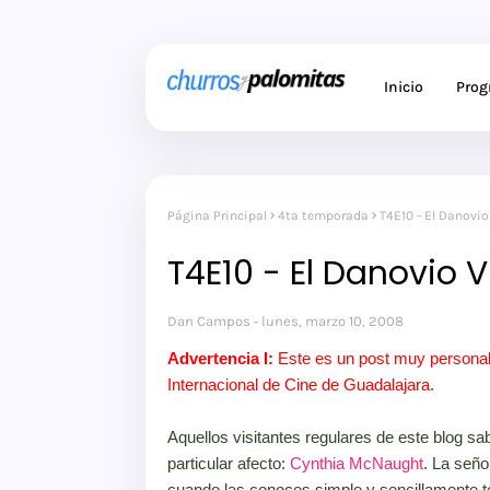
Inicio
Pro
Página Principal
4ta temporada
T4E10 - El Danovio
T4E10 - El Danovio V
Dan Campos
lunes, marzo 10, 2008
Advertencia I:
Este es un post muy personal. 
Internacional de Cine de Guadalajara.
Aquellos visitantes regulares de este blog sa
particular afecto:
Cynthia McNaught
. La señ
cuando las conoces simple y sencillamente te