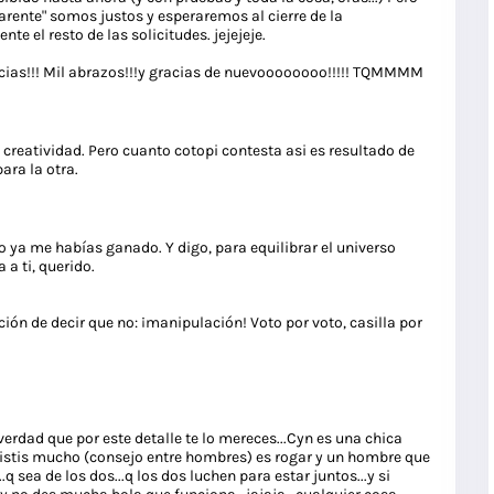
rente" somos justos y esperaremos al cierre de la
e el resto de las solicitudes. jejejeje.
acias!!! Mil abrazos!!!y gracias de nuevoooooooo!!!!! TQMMMM
 creatividad. Pero cuanto cotopi contesta asi es resultado de
ara la otra.
o ya me habías ganado. Y digo, para equilibrar el universo
 a ti, querido.
ción de decir que no: ¡manipulación! Voto por voto, casilla por
a verdad que por este detalle te lo mereces...Cyn es una chica
insistis mucho (consejo entre hombres) es rogar y un hombre que
q sea de los dos...q los dos luchen para estar juntos...y si