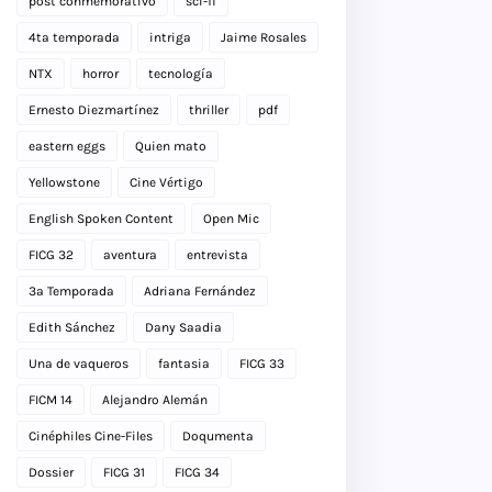
post conmemorativo
sci-fi
4ta temporada
intriga
Jaime Rosales
NTX
horror
tecnología
Ernesto Diezmartínez
thriller
pdf
eastern eggs
Quien mato
Yellowstone
Cine Vértigo
English Spoken Content
Open Mic
FICG 32
aventura
entrevista
3a Temporada
Adriana Fernández
Edith Sánchez
Dany Saadia
Una de vaqueros
fantasia
FICG 33
FICM 14
Alejandro Alemán
Cinéphiles Cine-Files
Doqumenta
Dossier
FICG 31
FICG 34