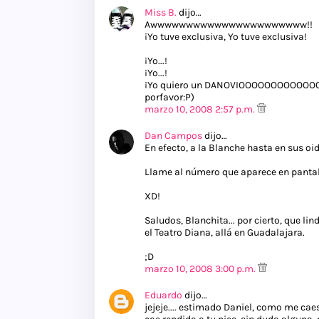
Miss B.
dijo…
Awwwwwwwwwwwwwwwwwwwwww!!
¡Yo tuve exclusiva, Yo tuve exclusiva!
¡Yo...!
¡Yo...!
¡Yo quiero un DANOVIOOOOOOOOOOOOO!!!
porfavor:P)
marzo 10, 2008 2:57 p.m.
Dan Campos
dijo…
En efecto, a la Blanche hasta en sus oi
Llame al número que aparece en pantal
XD!
Saludos, Blanchita... por cierto, que lin
el Teatro Diana, allá en Guadalajara.
;D
marzo 10, 2008 3:00 p.m.
Eduardo
dijo…
jejeje.... estimado Daniel, como me ca