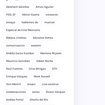
Abraham Sánchez
Arturo Aguilar
FICG 37
Héctor Guerra
crossover
ensayo
hablemos de
musical
Especial de Cine Mexicano
Rebeca Jiménez
Sócrates Ochoa
comunicacion
western
Andrés Garza Escobar
Mariana Mijares
Mauricio González
Odeen Rocha
Raúl Fuentes
Criss Bringas
DTH
Enrique Vázquez
Mark Russell
Tom Merritt
biopic
cine asiático
colaboraciones
series
Álvaro Vázquez
Andrea Portal
Charlie del Río