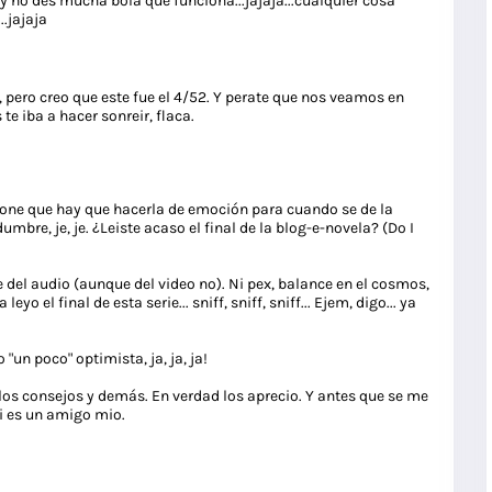
do y no des mucha bola que funciona...jajaja...cualquier cosa
.jajaja
 pero creo que este fue el 4/52. Y perate que nos veamos en
te iba a hacer sonreir, flaca.
one que hay que hacerla de emoción para cuando se de la
umbre, je, je. ¿Leiste acaso el final de la blog-e-novela? (Do I
ere del audio (aunque del video no). Ni pex, balance en el cosmos,
o el final de esta serie... sniff, sniff, sniff... Ejem, digo... ya
"un poco" optimista, ja, ja, ja!
 los consejos y demás. En verdad los aprecio. Y antes que se me
pi es un amigo mio.