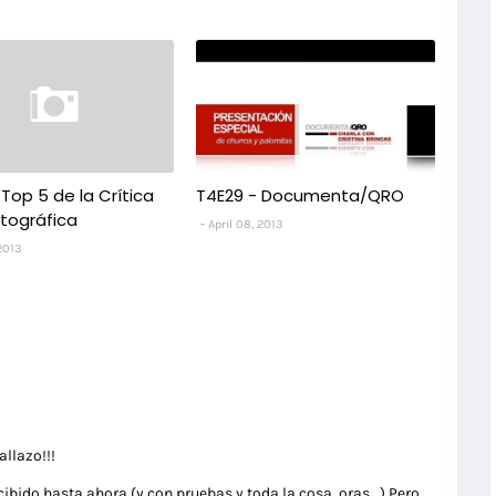
Top 5 de la Crítica
T4E29 - Documenta/QRO
tográfica
April 08, 2013
 2013
allazo!!!
ibido hasta ahora (y con pruebas y toda la cosa, oras...) Pero