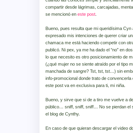
compartir desde lágrimas, carcajadas, menta
se mencionó en
este post
.
Bueno, pues resulta que mi queridísima Cyn a
expresado mis intenciones de querer criar un
chamaca me está haciendo competir con otr
publicó. Ni pex, ya me ha dado el “no” en do
lo que necesito es otro posicionamiento de ma
(¿qué mujer no se siente atraído por el tipo 
manchada de sangre? Tst, tst, tst…) sin emba
info-promocional donde trato de convencerla d
este post va en exclusiva para ti, mi niña.
Bueno, y sirve que si de a tiro me vuelve a 
público… sniff, sniff, sniff… No se pierdan e
el blog de Cynthy.
En caso de que quieran descargar el video do