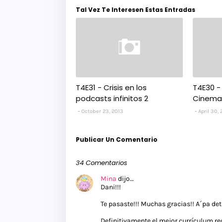
Tal Vez Te Interesen Estas Entradas
T4E31 - Crisis en los
T4E30 - 
podcasts infinitos 2
Cinema
October 23, 2013
April 30,
Publicar Un Comentario
34 Comentarios
Mina
dijo…
Dani!!!
Te pasaste!!! Muchas gracias!! A´pa det
Definitivamente el mejor currículum rec