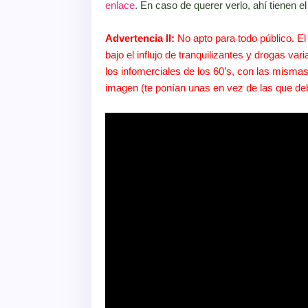
enlace
. En caso de querer verlo, ahí tienen el
Advertencia II:
No apto para todo público. E
bajo el influjo de tranquilizantes y drogas va
los infomerciales de los 60’s, con las misma
imagen (te ponían unas en vez de las que deb