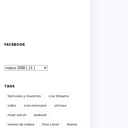
FACEBOOK
TAGS
festivales y muestras
Live Streams
video
cine mexicano
criticas
must watch
podcast
viernes de videos
Para Llevar
drama