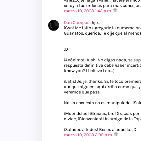
vales...q te hagan valer...hacete el lin
estoy a tus ordenes para mas consejos..
marzo 10, 2008 1:42 p.m.
Dan Campos
dijo…
¡Cyn! Me falto agregarle la numeracion,
Guanatos, querida. Te dije que al menos 
;D
¡Anónimo! Hush! No digas nada, se sup
respuesta definitiva debe haber incertid
know you? I believe I do...)
¡Latis! Je, je, thanks. Si, te toco premi
aunque alguien aquí arriba como que ya ley
veremos que pasa.
No, la encuesta no es manipulada. ¡Solo 
¡Moondclad! ¡Gracias, bro! Gracias por
olvide, ¡Bienvenido! Un amigo de la To
¡Saludos a todos! Besos a aquella. ;D
marzo 10, 2008 2:35 p.m.