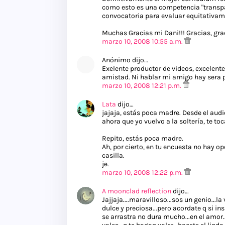
como esto es una competencia "transpa
convocatoria para evaluar equitativament
Muchas Gracias mi Dani!!! Gracias, gr
marzo 10, 2008 10:55 a.m.
Anónimo dijo…
Exelente productor de videos, excelente
amistad. Ni hablar mi amigo hay sera p
marzo 10, 2008 12:21 p.m.
Lata
dijo…
jajaja, estás poca madre. Desde el audi
ahora que yo vuelvo a la soltería, te toca
Repito, estás poca madre.
Ah, por cierto, en tu encuesta no hay op
casilla.
je.
marzo 10, 2008 12:22 p.m.
A moonclad reflection
dijo…
Jajjaja....maravilloso...sos un genio...l
dulce y preciosa...pero acordate q si 
se arrastra no dura mucho...en el amor...