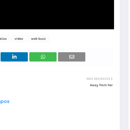
stas
video
web buzz
MÁS RECIENTES
Away from her
pos