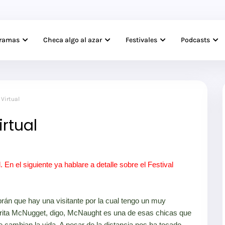
gramas
Checa algo al azar
Festivales
Podcasts
 Virtual
irtual
En el siguiente ya hablare a detalle sobre el Festival
brán que hay una visitante por la cual tengo un muy
orita McNugget, digo, McNaught es una de esas chicas que
 cambian la vida. A pesar de la distancia nos ha tocado