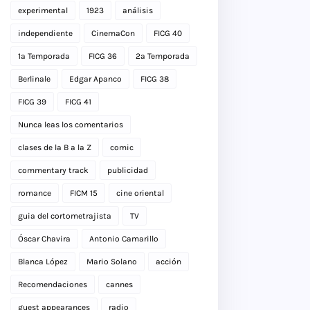
experimental
1923
análisis
independiente
CinemaCon
FICG 40
1a Temporada
FICG 36
2a Temporada
Berlinale
Edgar Apanco
FICG 38
FICG 39
FICG 41
Nunca leas los comentarios
clases de la B a la Z
comic
commentary track
publicidad
romance
FICM 15
cine oriental
guia del cortometrajista
TV
Óscar Chavira
Antonio Camarillo
Blanca López
Mario Solano
acción
Recomendaciones
cannes
guest appearances
radio