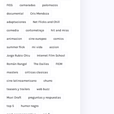
FICG
camaradas
palomazos
documental
Cris Mendoza
adaptaciones
Net Flicks and Chill
comedia
cortometraje
hit and miss
animacion
cine europeo
comics
summer flick
mi vida
accion
Jorge Rubio Chiu
Internet Film School
Román Rangel
The Dailies
FICM
masters
criticas clasicas
cine latinoamericano
churro
teasers y trailers
web buzz
Muvi Draft
preguntas y respuestas
top 5
humor negro